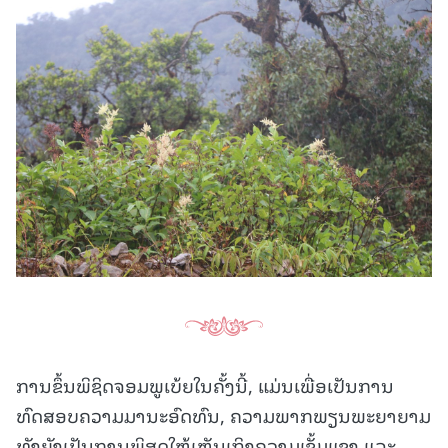
ການຂຶ້ນພິຊິດຈອມພູເບ້ຍໃນຄັ້ງນີ້, ແມ່ນເພື່ອເປັນການ
ທົດສອບຄວາມມານະອົດທົນ, ຄວາມພາກພຽນພະຍາຍາມ
ທັງຍັງເປັນການພິສູດໃຫ້ເຫັນເຖິງຄວາມເຂັ້ມແຂງ ແລະ