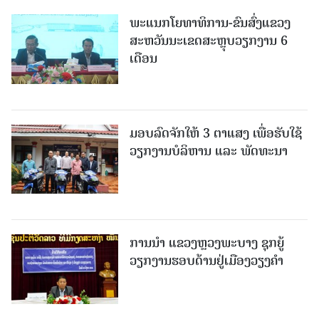
ພະແນກໂຍທາທິການ-ຂົນສົ່ງແຂວງ
ສະຫວັນນະເຂດສະຫຼຸບວຽກງານ 6
ເດືອນ
ມອບລົດຈັກໃຫ້ 3 ຕາແສງ ເພື່ອຮັບໃຊ້
ວຽກງານບໍລິຫານ ແລະ ພັດທະນາ
ການນຳ ແຂວງຫຼວງພະບາງ ຊຸກຍູ້
ວຽກງານຮອບດ້ານຢູ່ເມືອງວຽງຄໍາ