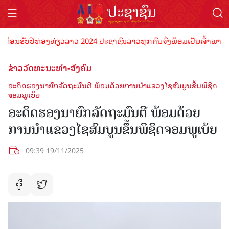
ອນຮັບປີທ່ອງທ່ຽວລາວ 2024 ປະຊາຊົນລາວທຸກຄົນຈົ່ງພ້ອມເປັນເຈົ້າພາບທີ່ດີ
ຂ່າວວັດທະນະທຳ-ສັງຄົມ
ອະດິດຮອງນາຍົກລັດຖະມົນຕີ ພ້ອມດ້ວຍການນໍາແຂວງໄຊສົມບູນຂຶ້ນພິຊິດ
ຈອມພູເບ້ຍ
ອະດິດຮອງນາຍົກລັດຖະມົນຕີ ພ້ອມດ້ວຍ
ການນໍາແຂວງໄຊສົມບູນຂຶ້ນພິຊິດຈອມພູເບ້ຍ
09:39 19/11/2025