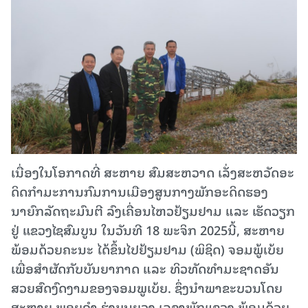
ເນື່ອງໃນໂອກາດທີ່ ສະຫາຍ ສົມສະຫວາດ ເລັ່ງສະຫວັດອະ
ດິດກຳມະການກົມການເມືອງສູນກາງພັກອະດິດຮອງ
ນາຍົກລັດຖະມົນຕີ ລົງເຄື່ອນໄຫວຢ້ຽມຢາມ ແລະ ເຮັດວຽກ
ຢູ່ ແຂວງໄຊສົມບູນ ໃນວັນທີ 18 ພະຈິກ 2025ນີ້, ສະຫາຍ
ພ້ອມດ້ວຍຄະນະ ໄດ້ຂຶ້ນໄປຢ້ຽມຢາມ (ພິຊິດ) ຈອມພູ້ເບ້ຍ
ເພື່ອສຳຜັດກັບບັນຍາກາດ ແລະ ທິວທັດທໍາມະຊາດອັນ
ສວຍສົດງົດງາມຂອງຈອມພູເບ້ຍ. ຊຶ່ງນໍາພາຂະບວນໂດຍ
ສະຫາຍ ພອຍຄຳ ຮຸ່ງບຸນຍວງ ເລຂາພັກແຂວງ ພ້ອມດ້ວຍ