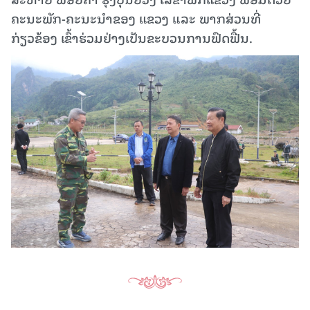
ຄະນະພັກ-ຄະນະນຳຂອງ ແຂວງ ແລະ ພາກສ່ວນທີ່
ກ່ຽວຂ້ອງ ເຂົ້າຮ່ວມຢ່າງເປັນຂະບວນການຟົດຟື້ນ.