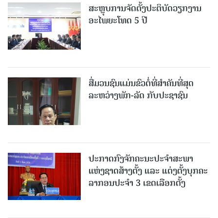
ສະຫຼຸບການຈັດຕັ້ງປະຕິບັດວຽກງານ
ອະໄພຍະໂທດ 5 ປີ
ສື່ມວນຊົນແມ່ນຂົວຕໍ່ທີ່ສໍາຄັນທີ່ສຸດ
ລະຫວ່າງພັກ-ລັດ ກັບປະຊາຊົນ
ປະກາດກົງຈັກຄະນະປະຈໍາສະພາ
ແຫ່ງຊາດສ້າງຕັ້ງ ແລະ ແຕ່ງຕັ້ງບຸກຄະ
ລາກອນປະຈໍາ 3 ເຂດເລືອກຕັ້ງ