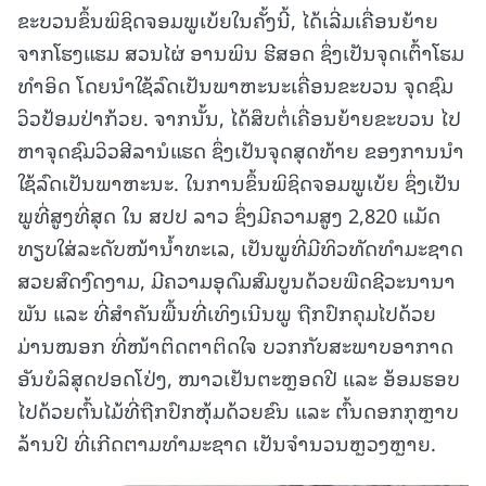
ຂະບວນຂຶ້ນພິຊິດຈອມພູເບ້ຍໃນຄັ້ງນີ້, ໄດ້ເລີ່ມເຄື່ອນຍ້າຍ
ຈາກໂຮງແຮມ ສວນໄຜ່ ອານພິນ ຮີສອດ ຊຶ່ງເປັນຈຸດເຕົ້າໂຮມ
ທຳອິດ ໂດຍນຳໃຊ້ລົດເປັນພາຫະນະເຄື່ອນຂະບວນ ຈຸດຊົມ
ວິວປ້ອມປ່າກ້ວຍ. ຈາກນັ້ນ, ໄດ້ສຶບຕໍ່ເຄື່ອນຍ້າຍຂະບວນ ໄປ
ຫາຈຸດຊົມວິວສີລານໍແຮດ ຊຶ່ງເປັນຈຸດສຸດທ້າຍ ຂອງການນຳ
ໃຊ້ລົດເປັນພາຫະນະ. ໃນການຂຶ້ນພິຊິດຈອມພູເບ້ຍ ຊຶ່ງເປັນ
ພູທີ່ສູງທີ່ສຸດ ໃນ ສປປ ລາວ ຊຶ່ງມີຄວາມສູງ 2,820 ແມັດ
ທຽບໃສ່ລະດັບໜ້ານໍ້າທະເລ, ເປັນພູທີ່ມີທິວທັດທຳມະຊາດ
ສວຍສົດງົດງາມ, ມີຄວາມອຸດົມສົມບູນດ້ວຍພືດຊີວະນານາ
ພັນ ແລະ ທີ່ສໍາຄັນພື້ນທີ່ເທິງເນີນພູ ຖືກປົກຄຸມໄປດ້ວຍ
ມ່ານໝອກ ທີ່ໜ້າຕິດຕາຕິດໃຈ ບວກກັບສະພາບອາກາດ
ອັນບໍລິສຸດປອດໂປ່ງ, ໜາວເຢັນຕະຫຼອດປີ ແລະ ອ້ອມຮອບ
ໄປດ້ວຍຕົ້ນໄມ້ທີ່ຖືກປົກຫຸ້ມດ້ວຍຂົນ ແລະ ຕົ້ນດອກກຸຫຼາບ
ລ້ານປີ ທີ່ເກີດຕາມທຳມະຊາດ ເປັນຈໍານວນຫຼວງຫຼາຍ.