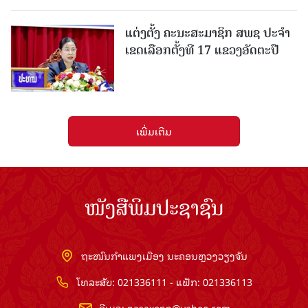
ແຕ່ງຕັ້ງ ຄະນະສະມາຊິກ ສພຊ ປະຈຳ
ເຂດເລືອກຕັ້ງທີ 17 ແຂວງອັດຕະປື
ເພີ່ມເຕີມ
ໜັງສືພິມປະຊາຊົນ
ຖະໜົນກຳແພງເມືອງ ນະຄອນຫຼວງວຽງຈັນ
ໂທລະສັບ: 021336111 - ແຟັກ: 021336113
ອີເມວ:
pasaxonn@yahoo.com