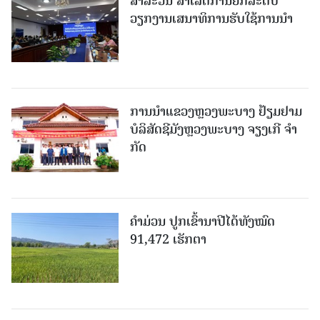
ສາລະວັນ ສໍາເລັດການຍົກລະດັບ
ວຽກງານເສນາທິການຮັບໃຊ້ການນໍາ
ການນຳແຂວງຫຼວງພະບາງ ຢ້ຽມ​ຢາມ
ບໍ​ລິ​ສັດຊີມັງຫຼວງພະບາງ ຈຽງເກີ ຈໍາ
ກັດ
ຄໍາມ່ວນ ປູກເຂົ້ານາປີໄດ້ທັງໝົດ
91,472 ເຮັກຕາ