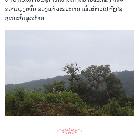
ຄວາມມຸ່ງໝັ້ນ ຂອງແຕ່ລະສະຫາຍ ເພື່ອກ້າວໄປເຖິງໄຊ
ຊະນະຂັ້ນສຸດທ້າຍ.