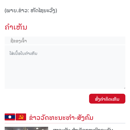
(ພາບ.ຂ່າວ: ຫັດໄຊຍະວົງ)
ຄໍາເຫັນ
ສົ່ງຄໍາຄິດເຫັນ
ຂ່າວວັດທະນະທຳ-ສັງຄົມ