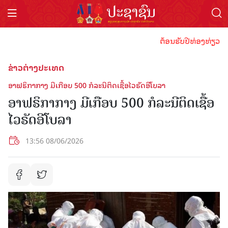
ຕ້ອນຮັບປີທ່ອງທ່ຽວລາວ 2
ຂ່າວຕ່າງປະເທດ
ອາ​ຟຣິກາກາງ ມີ​ເກືອບ 500 ກໍ​ລະ​ນີ​ຕິດ​ເຊື້ອໄວຣັດອີໂບລາ
ອາ​ຟຣິກາກາງ ມີ​ເກືອບ 500 ກໍ​ລະ​ນີ​ຕິດ​ເຊື້ອ
ໄວຣັດອີໂບລາ
13:56 08/06/2026