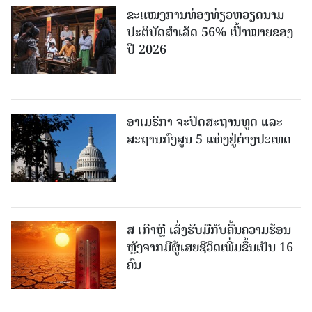
ຂະ​ແໜງ​ການ​ທ່ອງ​ທ່ຽວຫວຽດນາມ ​
ປະ​ຕິ​ບັດ​ສຳ​ເລັດ 56% ເປົ້າ​ໝາຍຂອງ
ປີ 2026
ອາເມຣິກາ ຈະປິດສະຖານທູດ ແ​ລະ
ສະຖານກົງສູນ 5 ແຫ່ງ​ຢູ່​ຕ່າງ​ປະ​ເທດ
ສ ເກົາຫຼີ ເລັ່ງຮັບມືກັບຄື້ນຄວາມຮ້ອນ
ຫຼັງຈາກມີຜູ້ເສຍຊີວິດເພີ່ມຂຶ້ນເປັນ 16
ຄົນ