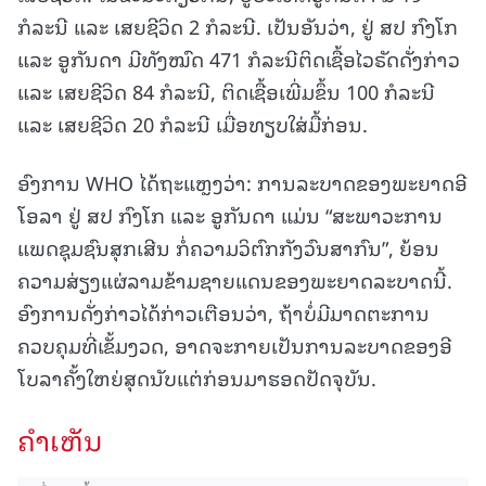
ກໍລະນີ ແລະ ເສຍຊີວິດ 2 ກໍລະນີ. ເປັນອັນວ່າ, ຢູ່ ສປ ກົງໂກ
ແລະ ອູກັນດາ ມີທັງໝົດ 471 ກໍລະນີຕິດເຊື້ອໄວຣັດດັ່ງກ່າວ
ແລະ ເສຍຊີວິດ 84 ກໍລະນີ, ຕິດເຊື້ອເພີ່ມຂຶ້ນ 100 ກໍລະນີ
ແລະ ເສຍຊີວິດ 20 ກໍລະນີ ເມື່ອທຽບໃສ່ມື້ກ່ອນ.
ອົງການ WHO ໄດ້ຖະແຫຼງວ່າ: ການລະບາດຂອງພະຍາດອີ
ໂອລາ ຢູ່ ສປ ກົງໂກ ແລະ ອູກັນດາ ແມ່ນ “ສະພາວະການ
ແພດຊຸມຊົນສຸກເສີນ ກໍ່ຄວາມວິຕົກກັງວົນສາກົນ”, ຍ້ອນ
ຄວາມສ່ຽງແຜ່ລາມຂ້າມຊາຍແດນຂອງພະຍາດລະບາດນີ້.
ອົງການດັ່ງກ່າວໄດ້ກ່າວເຕືອນວ່າ, ຖ້າບໍ່ມີມາດຕະການ
ຄວບຄຸມທີ່ເຂັ້ມງວດ, ອາດຈະກາຍເປັນການລະບາດຂອງອີ
ໂບລາຄັ້ງໃຫຍ່ສຸດນັບແຕ່ກ່ອນມາຮອດປັດຈຸບັນ.
ຄໍາເຫັນ