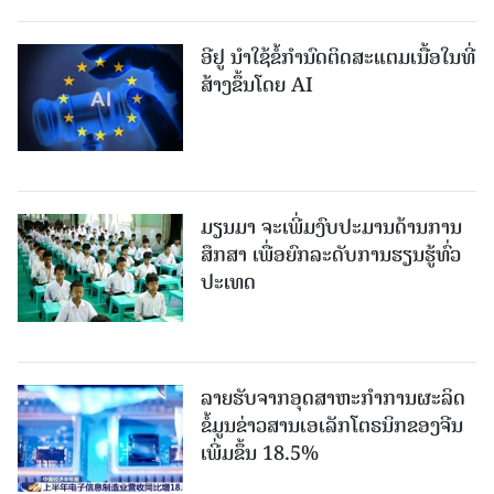
ອີຢູ ນຳໃຊ້ຂໍ້ກຳນົດຕິດສະແຕມເນື້ອໃນທີ່
ສ້າງຂຶ້ນໂດຍ AI
ມຽນມາ ຈະເພີ່ມງົບປະມານດ້ານການ
ສຶກສາ ເພື່ອຍົກລະດັບການຮຽນຮູ້ທົ່ວ
ປະເທດ
ລາຍ​ຮັບ​ຈາກ​ອຸດ​ສາ​ຫະ​ກຳ​ການ​ຜະ​ລິດ​
ຂໍ້ມູນຂ່າວສານ​ເອ​ເລັກ​ໂຕ​ຣ​ນິກ​ຂອງ​ຈີນ​ ​
ເພີ່ມຂຶ້ນ 18.5%