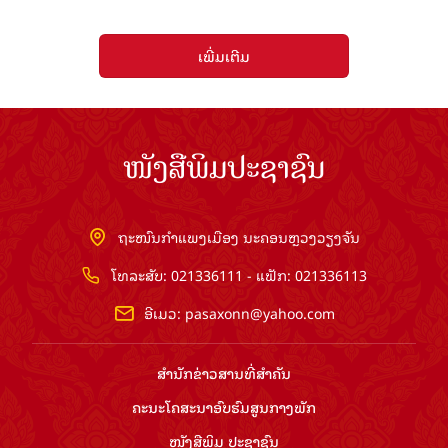
ເພີ່ມເຕີມ
ໜັງສືພິມປະຊາຊົນ
ຖະໜົນກຳແພງເມືອງ ນະຄອນຫຼວງວຽງຈັນ
ໂທລະສັບ: 021336111 - ແຟັກ: 021336113
ອີເມວ:
pasaxonn@yahoo.com
ສຳ​ນັກ​ຂ່າວ​ສານ​ທີ່​ສຳ​ຄັນ​
ຄະນະໂຄສະນາອົບຮົມ​ສູນ​ກາງ​ພັກ
ໜັງສືພິມ ປະ​ຊາ​ຊົນ