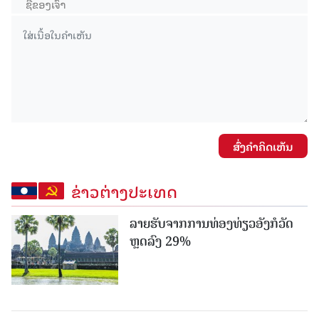
ສົ່ງຄໍາຄິດເຫັນ
ຂ່າວຕ່າງປະເທດ
ລາຍຮັບຈາກການທ່ອງທ່ຽວອັງກໍວັດ
ຫຼດລົງ 29%