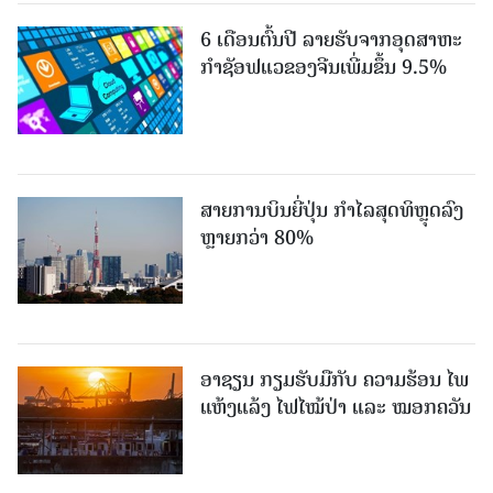
6 ເດືອນຕົ້ນປີ ລາຍຮັບຈາກອຸດສາຫະ
ກຳຊັອຟແວຂອງຈີນເພີ່ມຂຶ້ນ 9.5%
ສາຍການບິນຍີ່ປຸ່ນ ກຳໄລສຸດທິຫຼຸດລົງ
ຫຼາຍກວ່າ 80%
ອາຊຽນ ກຽມຮັບມືກັບ ຄວາມຮ້ອນ ໄພ
ແຫ້ງແລ້ງ ໄຟໄໝ້ປ່າ ແລະ ໝອກຄວັນ