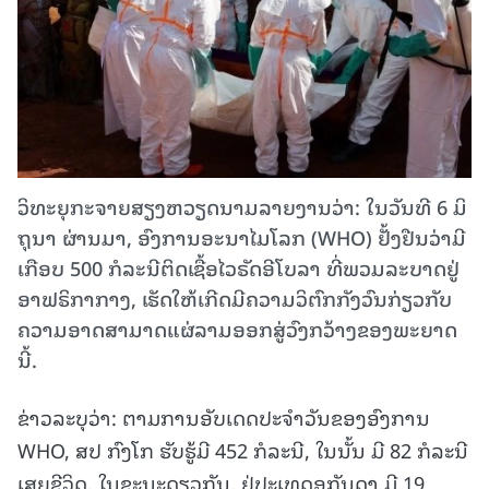
ວິທະຍຸກະຈາຍສຽງຫວຽດນາມລາຍງານວ່າ: ໃນວັນ​ທີ 6 ມິ​
ຖຸ​ນາ ຜ່ານມາ, ອົງ​ການ​ອະ​ນາ​ໄມ​ໂລກ (WHO) ຢັ້ງ​ຢືນວ່າມີ​
ເກືອບ 500 ກໍ​ລະ​ນີ​ຕິດ​ເຊື້ອ​ໄວ​ຣັດອີໂບລາ ​ທີ່​ພວມລະບາດ​ຢູ່
ອາ​ຟຣິກາ​ກາງ, ເຮັດ​ໃຫ້​ເກີດ​ມີ​ຄວາມ​ວິ​ຕົກ​ກັງ​ວົນກ່ຽວ​ກັບ​
ຄວາມ​ອາດ​ສາ​ມາດ​ແຜ່​ລາມ​ອອກ​ສູ່​ວົງ​ກວ້າງ​ຂອງ​ພະຍາດ​
ນີ້.
ຂ່າວລະບຸວ່າ: ຕາມການອັບເດດປະຈຳວັນຂອງອົງການ
WHO, ສປ ກົງໂກ ຮັບຮູ້ມີ 452 ກໍລະນີ, ໃນນັ້ນ ມີ 82 ກໍລະນີ
ເສຍຊີວິດ. ໃນຂະນະດຽວກັນ, ຢູ່ປະເທດອູກັນດາ ມີ 19