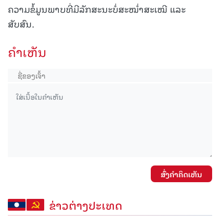
ຄວາມຂໍ້ມູນພາບທີ່ມີລັກສະນະບໍ່ສະໝໍ່າສະເໝີ ແລະ
ສັບສົນ.
ຄໍາເຫັນ
ສົ່ງຄໍາຄິດເຫັນ
ຂ່າວຕ່າງປະເທດ