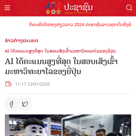
ຕ້ອນຮັບປີທ່ອງທ່ຽວລາວ 2024 ປະຊາຊົນລາວທຸກຄົນຈົ່ງພ້ອມເປັນເ
ຂ່າວຕ່າງປະເທດ
AI ໄດ້ຄະແນນສູງທີ່ສຸດ ໃນສອບເສັງເຂົ້າມະຫາວິທະຍາໄລຂອງຍີ່ປຸ່ນ
AI ໄດ້ຄະແນນສູງທີ່ສຸດ ໃນສອບເສັງເຂົ້າ
ມະຫາວິທະຍາໄລຂອງຍີ່ປຸ່ນ
11:17 23/01/2026