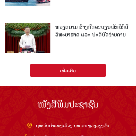
ຫວຽດນາມ ສ້າງກົດລະບຽບພັກໃຫ້ມີ
ວິທະຍາສາດ ແລະ ປະຕິບັດງ່າຍດາຍ
ເພີ່ມເຕີມ
ໜັງສືພິມປະຊາຊົນ
ຖະໜົນກຳແພງເມືອງ ນະຄອນຫຼວງວຽງຈັນ