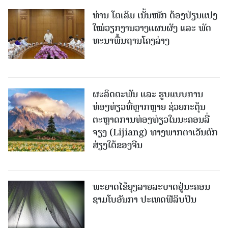
ທ່ານ ໂຕ​ເລິມ ເນັ້ນໜັກ ຕ້ອງ​ປ່ຽນ​ແປງ​
ໃໝ່​ວຽກ​ງານ​ວາງ​ແຜນ​ຜັງ ແລະ ​ພັດ​
ທະ​ນາ​ພື້ນ​ຖານ​ໂຄງ​ລ່າງ
ຜະລິດຕະພັນ ແລະ ຮູບແບບການ
ທ່ອງທ່ຽວທີ່ຫຼາກຫຼາຍ ຊ່ວຍກະຕຸ້ນ
ຕະຫຼາດການທ່ອງທ່ຽວໃນນະຄອນລີ່
ຈຽງ (Lijiang) ທາງພາກຕາເວັນຕົກ
ສ່ຽງໃຕ້ຂອງຈີນ
ພະຍາດໄຂ້ຍຸງລາຍລະບາດຢູ່ນະຄອນ
ຊາມໂບ​ອັນກາ ປະເທດຟີລິບປິນ