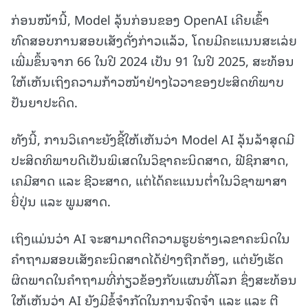
ກ່ອນໜ້ານີ້, Model ລຸ້ນກ່ອນຂອງ OpenAI ເຄີຍເຂົ້າ
ທົດສອບການສອບເສັງດັ່ງກ່າວແລ້ວ, ໂດຍມີຄະແນນສະເລ່ຍ
ເພີ່ມຂຶ້ນຈາກ 66 ໃນປີ 2024 ເປັນ 91 ໃນປີ 2025, ສະທ້ອນ
ໃຫ້ເຫັນເຖິງຄວາມກ້າວໜ້າຢ່າງໄວວາຂອງປະສິດທິພາບ
ປັນຍາປະດິດ.
ທັງນີ້, ການວິເຄາະຍັງຊີ້ໃຫ້ເຫັນວ່າ Model AI ລຸ້ນລ້າສຸດມີ
ປະສິດທິພາບດີເປັນພິເສດໃນວິຊາຄະນິດສາດ, ຟີຊິກສາດ,
ເຄມີສາດ ແລະ ຊີວະສາດ, ແຕ່ໄດ້ຄະແນນຕ່ຳໃນວິຊາພາສາ
ຍີ່ປຸ່ນ ແລະ ພູມສາດ.
ເຖິງແມ່ນວ່າ AI ຈະສາມາດຕີຄວາມຮູບຮ່າງເລຂາຄະນິດໃນ
ຄຳຖາມສອບເສັງຄະນິດສາດໄດ້ຢ່າງຖືກຕ້ອງ, ແຕ່ຍັງເຮັດ
ຜິດພາດໃນຄຳຖາມທີ່ກ່ຽວຂ້ອງກັບແຜນທີ່ໂລກ ຊຶ່ງສະທ້ອນ
ໃຫ້ເຫັນວ່າ AI ຍັງມີຂໍ້ຈຳກັດໃນການຈົດຈຳ ແລະ ແລະ ຕີ