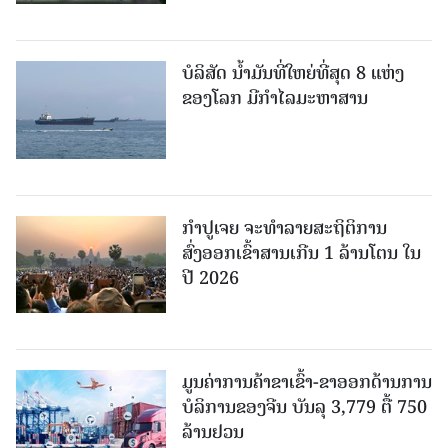
ບໍລິສັດ ນ້ຳມັນທີ່ໃຫຍ່ທີ່ສຸດ 8 ແຫ່ງ
ຂອງໂລກ ມີກຳໄລມະຫາສານ
ກຳປູເຈຍ ຈະທຳລາຍສະຖິຕິການ
ສົ່ງອອກເຂົ້າສານເກີນ 1 ລ້ານໂຕນ ໃນ
ປີ 2026
ມູນຄ່າການຄ້າຂາເຂົ້າ-ຂາອອກດ້ານການ
ບໍລິການຂອງຈີນ ບັນລຸ 3,779 ຕື້ 750
ລ້ານຢວນ