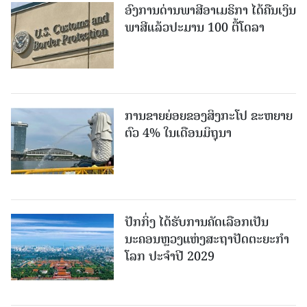
ອົງການດ່ານພາສີອາເມຣິກາ ໄດ້ຄືນເງິນ
ພາສີແລ້ວປະມານ 100 ຕື້ໂດລາ
ການຂາຍຍ່ອຍຂອງສິງກະໂປ ຂະຫຍາຍ
ຕົວ 4% ໃນເດືອນມິຖຸນາ
ປັກກິ່ງ ໄດ້ຮັບການຄັດເລືອກເປັນ
ນະຄອນຫຼວງແຫ່ງສະຖາປັດຕະຍະກຳ
ໂລກ ປະຈຳປີ 2029