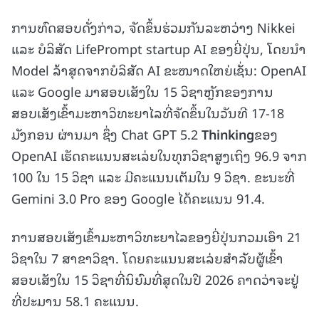
ການທົດສອບດັ່ງກ່າວ, ຈັດຂຶ້ນຮ່ວມກັນລະຫວ່າງ Nikkei
ແລະ ບໍລິສັດ LifePrompt startup AI ຂອງຍີ່ປຸ່ນ, ໂດຍນໍາ
Model ລ້າສຸດຈາກບໍລິສັດ AI ຂະໜາດໃຫຍ່ເຊັ່ນ: OpenAI
ແລະ Google ມາສອບເສັງໃນ 15 ວິຊາຫຼັກຂອງການ
ສອບເສັງເຂົ້າມະຫາວິທະຍາໄລທີ່ຈັດຂຶ້ນໃນວັນທີ 17-18
ມັງກອນ ຜ່ານມາ ຊຶ່ງ Chat GPT 5.2
Thinking
ຂອງ
OpenAI ເຮັດຄະແນນສະເລ່ຍໃນທຸກວິຊາສູງເຖິງ 96.9 ຈາກ
100 ໃນ 15 ວິຊາ ແລະ ມີຄະແນນເຕັມໃນ 9 ວິຊາ. ຂະນະທີ່
Gemini 3.0 Pro ຂອງ Google ໄດ້ຄະແນນ 91.4.
ການສອບເສັງເຂົ້າມະຫາວິທະຍາໄລຂອງຍີ່ປຸ່ນກວມເອົາ 21
ວິຊາໃນ 7 ສາຂາວິຊາ. ໂດຍຄະແນນສະເລ່ຍສຳລັບຜູ້ເຂົ້າ
ສອບເສັງໃນ 15 ວິຊາທີ່ນິຍົມທີ່ສຸດໃນປີ 2026 ຄາດວ່າຈະຢູ່
ທີ່ປະມານ 58.1 ຄະແນນ.