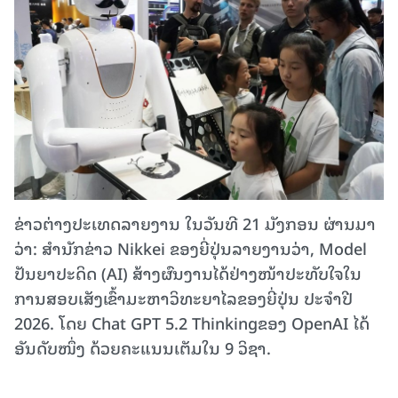
ຂ່າວຕ່າງປະເທດລາຍງານ ໃນວັນທີ 21 ມັງກອນ ຜ່ານມາ
ວ່າ: ສຳນັກຂ່າວ Nikkei ຂອງຍີ່ປຸ່ນລາຍງານວ່າ, Model
ປັນຍາປະດິດ (AI) ສ້າງຜົນງານໄດ້ຢ່າງໜ້າປະທັບໃຈໃນ
ການສອບເສັງເຂົ້າມະຫາວິທະຍາໄລຂອງຍີ່ປຸ່ນ ປະຈຳປີ
2026. ໂດຍ Chat GPT 5.2 Thinkingຂອງ OpenAI ໄດ້
ອັນດັບໜຶ່ງ ດ້ວຍຄະແນນເຕັມໃນ 9 ວິຊາ.