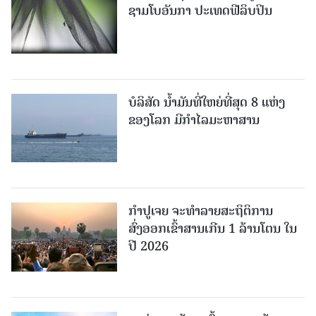
ຊາມໂບ​ອັນກາ ປະເທດຟີລິບປິນ
ບໍລິສັດ ນ້ຳມັນທີ່ໃຫຍ່ທີ່ສຸດ 8 ແຫ່ງ
ຂອງໂລກ ມີກຳໄລມະຫາສານ
ກຳປູເຈຍ ຈະທຳລາຍສະຖິຕິການ
ສົ່ງອອກເຂົ້າສານເກີນ 1 ລ້ານໂຕນ ໃນ
ປີ 2026