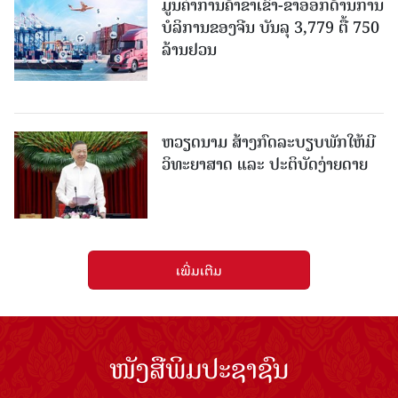
ມູນຄ່າການຄ້າຂາເຂົ້າ-ຂາອອກດ້ານການ
ບໍລິການຂອງຈີນ ບັນລຸ 3,779 ຕື້ 750
ລ້ານຢວນ
ຫວຽດນາມ ສ້າງກົດລະບຽບພັກໃຫ້ມີ
ວິທະຍາສາດ ແລະ ປະຕິບັດງ່າຍດາຍ
ເພີ່ມເຕີມ
ໜັງສືພິມປະຊາຊົນ