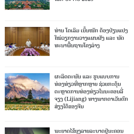
ທ່ານ ໂຕ​ເລິມ ເນັ້ນໜັກ ຕ້ອງ​ປ່ຽນ​ແປງ​
ໃໝ່​ວຽກ​ງານ​ວາງ​ແຜນ​ຜັງ ແລະ ​ພັດ​
ທະ​ນາ​ພື້ນ​ຖານ​ໂຄງ​ລ່າງ
ຜະລິດຕະພັນ ແລະ ຮູບແບບການ
ທ່ອງທ່ຽວທີ່ຫຼາກຫຼາຍ ຊ່ວຍກະຕຸ້ນ
ຕະຫຼາດການທ່ອງທ່ຽວໃນນະຄອນລີ່
ຈຽງ (Lijiang) ທາງພາກຕາເວັນຕົກ
ສ່ຽງໃຕ້ຂອງຈີນ
ພະຍາດໄຂ້ຍຸງລາຍລະບາດຢູ່ນະຄອນ