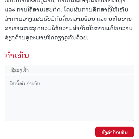
ແລະ ການໃຊ້ສານເສບຕິດ. ໂດຍຜົນການສຶກສາຊີ້ໃຫ້ເຫັນ
ວ່າການວາງແຜນຮັບມືກັບຄື້ນຄວາມຮ້ອນ ແລະ ນະໂຍບາຍ
ສາທາລະນະສຸກຄວນໃຫ້ຄວາມສຳຄັນກັບການແກ້ໄຂຄວາມ
ສ່ຽງດ້ານສຸຂະພາບຈິດຄຽງຄູ່ກັນດ້ວຍ.
ຄໍາເຫັນ
ສົ່ງຄໍາຄິດເຫັນ