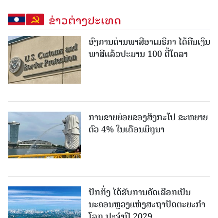
ຂ່າວຕ່າງປະເທດ
ອົງການດ່ານພາສີອາເມຣິກາ ໄດ້ຄືນເງິນ
ພາສີແລ້ວປະມານ 100 ຕື້ໂດລາ
ການຂາຍຍ່ອຍຂອງສິງກະໂປ ຂະຫຍາຍ
ຕົວ 4% ໃນເດືອນມິຖຸນາ
ປັກກິ່ງ ໄດ້ຮັບການຄັດເລືອກເປັນ
ນະຄອນຫຼວງແຫ່ງສະຖາປັດຕະຍະກຳ
ໂລກ ປະຈຳປີ 2029