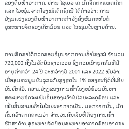
ຂອງດິນຟ້າອາກາດ. ທ່ານ ໄຊເບລ ເດ ນັກຈິດຕະແພດເດັກ
ແລະ ໄວໜຸ່ມຈາກໂຮງໝໍເດັກຊິດນີ ໄດ້ກ່າວວ່າ: ການ
ປ່ຽນແປງຂອງດິນຟ້າອາກາດກຳລັງສົ່ງຜົນກະທົບຕໍ່
ສຸຂະພາບຈິດຂອງເດັກນ້ອຍ ແລະ ໄວໜຸ່ມໃນຫຼາຍດ້ານ.
ການສຶກສາໄດ້ກວດສອບຂໍ້ມູນຈາກການເຂົ້າໂຮງໝໍ ຈຳນວນ
720,000 ຄັ້ງໃນລັດນິວຊາວເວວສ ຊຶ່ງກວມເອົາບຸກຄົນທີ່ມີ
ອາຍຸຕ່ຳກວ່າ 24 ປີ ລະຫວ່າງປີ 2001 ແລະ 2022 ພົບວ່າ:
ເມື່ອອຸນຫະພູມບັນລຸລະດັບສູງສຸດໃນ 1% ຂອງສະຖິຕິທີ່ເຄີຍ
ບັນທຶກໄວ້, ຄວາມສ່ຽງຂອງການເຂົ້າໂຮງໝໍຍ້ອນບັນຫາ
ສຸຂະພາບຈິດຈະເພີ່ມຂຶ້ນສອງເທົ່າໃນໄລຍະລະດູຮ້ອນ ແລະ
ເພີ່ມຂຶ້ນສາມເທົ່າໃນໄລຍະອາກາດເຢັນ. ນອກຈາກນັ້ນ, ນັກ
ຄົ້ນຄວ້າຄາດຄະເນວ່າ ຈຳນວນຄົນເຈັບທີ່ຕ້ອງການເຂົ້າ
ຮັກສາດ້ານສຸຂະພາບຈິດຍ້ອນສະພາບອາກາດຮ້ອນອາດຈະ