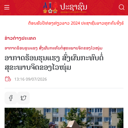
ຕ້ອນຮັບປີທ່ອງທ່ຽວລາວ 2024 ປະຊາຊົນລາວທຸກຄົນຈົ່ງພ້ອມເປັນ
ຂ່າວຕ່າງປະເທດ
ອາກາດຮ້ອນຮຸນແຮງ ສົ່ງຜົນກະທົບຕໍ່ສຸຂະພາບຈິດຂອງໄວໜຸ່ມ
ອາກາດຮ້ອນຮຸນແຮງ ສົ່ງຜົນກະທົບຕໍ່
ສຸຂະພາບຈິດຂອງໄວໜຸ່ມ
13:16 09/07/2026