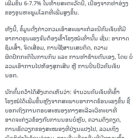
ເພີ່ມຂຶ້ນ 6-7.7% ໃນທ້າຍສະຕະວັດນີ້, ເນື່ອງຈາກທ່າອ່ຽງ
ຂອງອຸນຫະພູມໂລກທີ່ເພີ່ມສູງຂຶ້ນ.
ທັງນີ້, ຂໍ້ມູນດັ່ງກ່າວກວມເອົາສະເພາະກໍລະນີຄົນເຈັບທີ່ມີ
ອາກາດຮຸນແຮງຈົນຕ້ອງເຂົ້າໂຮງໝໍເທົ່ານັ້ນ ເຊັ່ນ: ອາກາດ
ຊຶມເສົ້າ, ຈິດເສື່ອມ, ການໃຊ້ສານເສບຕິດ, ຄວາມ
ຜິດປົກກະຕິໃນການກິນ ແລະ ການທຳຮ້າຍຕົນເອງ, ໂດຍ ບໍ່
ລວມເອົາການໄປຫ້ອງສຸກເສີນ ຫຼື ການປິ່ນປົວຄົນເຈັບ
ນອກ.
ນັກຄົ້ນຄວ້າໄດ້ສັງເກດເຫັນວ່າ: ຈຳນວນຄົນເຈັບທີ່ເຂົ້າ
ໂຮງໝໍໄດ້ເພີ່ມຂຶ້ນຫຼັງຈາກສະພາບອາກາດຮ້ອນແຮງຂຶ້ນ ຊີ້
ບອກເຖິງການຕອບສະໜອງທາງສະລີລະວິທະຍາທີ່
ອາດຈະກ່ຽວຂ້ອງກັບການນອນບໍ່ຫຼັບ, ຄວາມຕຶງຄຽດ,
ການເຮັດວຽກຂອງສະໝອງທີ່ປ່ຽນແປງໄປ, ລວມເຖິງ
ພຶດຕິກຳໃຈຮ້ອນວູ່ວາມ, ການດື່ມເຄື່ອງດື່ມທີ່ມີທາດເຫຼົ້າ