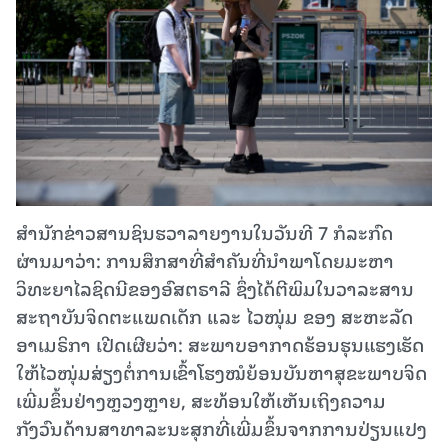
ສຳນັກຂ່າວສານຊິນຮວາລາຍງານໃນວັນທີ 7 ກໍລະກົດ
ຜ່ານມາວ່າ: ການສຶກສາທີ່ສຳຄັນທີ່ນຳພາໂດຍມະຫາ
ວິທະຍາໄລຊິດນີຂອງອົສຕຣາລີ ຊຶ່ງໄດ້ຕີພິມໃນວາລະສານ
ສະຖາບັນຈິດຕະແພດເດັກ ແລະ ໄວໜຸ່ມ ຂອງ ສະຫະລັດ
ອາເມຣິກາ ເປີດເຜີຍວ່າ: ສະພາບອາກາດຮ້ອນຮຸນແຮງເຮັດ
ໃຫ້ໄວໜຸ່ມສ່ຽງຕໍ່ການເຂົ້າໂຮງໝໍຍ້ອນບັນຫາສຸຂະພາບຈິດ
ເພີ່ມຂຶ້ນຢ່າງຫຼວງຫຼາຍ, ສະທ້ອນໃຫ້ເຫັນເຖິງຄວາມ
ກັງວົນດ້ານສາທາລະນະສຸກທີ່ເພີ່ມຂຶ້ນຈາກການປ່ຽນແປງ