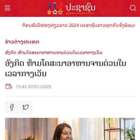
ຕ້ອນຮັບປີທ່ອງທ່ຽວລາວ 2024 ປະຊາຊົນລາວທຸກຄົນຈົ່ງພ້ອມເປັນເຈົ້
ຂ່າວຕ່າງປະເທດ
ອັງກິດ ຫ້າມໂຄສະນາອາຫານຈານດ່ວນໃນເວລາກາງເວັນ
ອັງກິດ ຫ້າມໂຄສະນາອາຫານຈານດ່ວນໃນ
ເວລາກາງເວັນ
15:42 07/01/2026