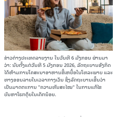
ຂ່າວຕ່າງປະເທດລາຍງານ ໃນວັນທີ 6 ມັງກອນ ຜ່ານມາ
ວ່າ: ນັບຕັ້ງແຕ່ວັນທີ 5 ມັງກອນ 2026, ລັດຖະບານອັງກິດ
ໄດ້ຫ້າມການໂຄສະນາອາຫານຂີ້ເຫຍື້ອໃນໂທລະພາບ ແລະ
ທາງອອນລາຍໃນເວລາກາງເວັນ ຊຶ່ງລັດຖະບານເອີ້ນວ່າ
ເປັນມາດຕະການ "ຄວາມທັນສະໄໝ" ໃນການແກ້ໄຂ
ບັນຫາໂຣກຕຸ້ຍໃນເດັກນ້ອຍ.