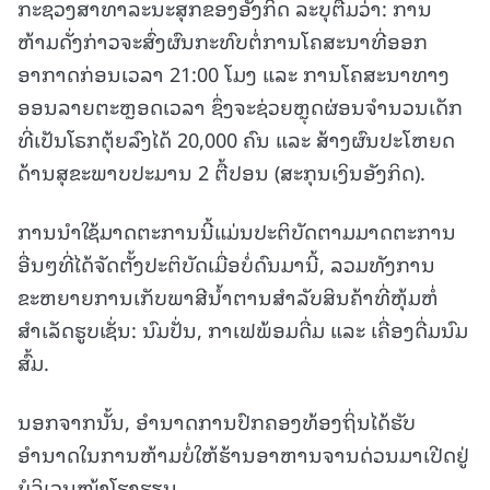
ກະຊວງສາທາລະນະສຸກຂອງອັງກິດ ລະບຸຕື່ມວ່າ: ການ
ຫ້າມດັ່ງກ່າວຈະສົ່ງຜົນກະທົບຕໍ່ການໂຄສະນາທີ່ອອກ
ອາກາດກ່ອນເວລາ 21:00 ໂມງ ແລະ ການໂຄສະນາທາງ
ອອນລາຍຕະຫຼອດເວລາ ຊຶ່ງຈະຊ່ວຍຫຼຸດຜ່ອນຈຳນວນເດັກ
ທີ່ເປັນໂຣກຕຸ້ຍລົງໄດ້ 20,000 ຄົນ ແລະ ສ້າງຜົນປະໂຫຍດ
ດ້ານສຸຂະພາບປະມານ 2 ຕື້ປອນ (ສະກຸນເງິນອັງກິດ).
ການນຳໃຊ້ມາດຕະການນີ້ແມ່ນປະຕິບັດຕາມມາດຕະການ
ອື່ນໆທີ່ໄດ້ຈັດຕັ້ງປະຕິບັດເມື່ອບໍ່ດົນມານີ້, ລວມທັງການ
ຂະຫຍາຍການເກັບພາສີນ້ຳຕານສຳລັບສິນຄ້າທີ່ຫຸ້ມຫໍ່
ສຳເລັດຮູບເຊັ່ນ: ນົມປັ່ນ, ກາເຟພ້ອມດື່ມ ແລະ ເຄື່ອງດື່ມນົມ
ສົ້ມ.
ນອກຈາກນັ້ນ, ອຳນາດການປົກຄອງທ້ອງຖິ່ນໄດ້ຮັບ
ອຳນາດໃນການຫ້າມບໍ່ໃຫ້ຮ້ານອາຫານຈານດ່ວນມາເປີດຢູ່
ບໍລິເວນໜ້າໂຮງຮຽນ.