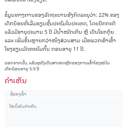
ຂໍ້ມູນທາງການຂອງລັດຖະບານອັງກິດລະບຸວ່າ: 22% ຂອງ
ເດັກນ້ອຍທີ່ເລີ່ມຮຽນຊັ້ນປະຖົມໃນປະເທດ, ໂດຍປົກກະຕິ
ແລ້ວມີອາຍຸປະມານ 5 ປີ ມີນ້ຳໜັກເກີນ ຫຼື ເປັນໂຣກຕຸ້ຍ
ແລະ ເພີ່ມຂຶ້ນຫຼາຍກວ່າໜຶ່ງສ່ວນສາມ ເມື່ອພວກເຂົາເຂົ້າ
ໂຮງຮຽນມັດທະຍົມຕົ້ນ ຕອນອາຍຸ 11 ປີ.
ນອກຈາກນັ້ນ, ແຂ້ວຜຸຍັງເປັນສາເຫດຫຼັກຂອງການເຂົ້າໂຮງໝໍໃນ
ເດັກນ້ອຍອາຍຸ 5-9 ປີ
ຄໍາເຫັນ