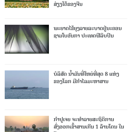
ສ່ຽງໃຕ້ຂອງຈີນ
ພະຍາດໄຂ້ຍຸງລາຍລະບາດຢູ່ນະຄອນ
ຊາມໂບ​ອັນກາ ປະເທດຟີລິບປິນ
ບໍລິສັດ ນ້ຳມັນທີ່ໃຫຍ່ທີ່ສຸດ 8 ແຫ່ງ
ຂອງໂລກ ມີກຳໄລມະຫາສານ
ກຳປູເຈຍ ຈະທຳລາຍສະຖິຕິການ
ສົ່ງອອກເຂົ້າສານເກີນ 1 ລ້ານໂຕນ ໃນ