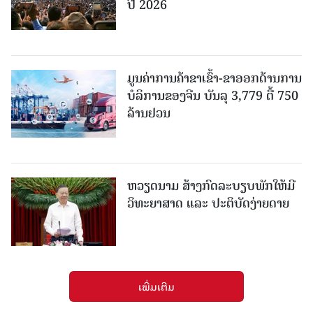
ປີ 2026
ມູນຄ່າການຄ້າຂາເຂົ້າ-ຂາອອກດ້ານການ
ບໍລິການຂອງຈີນ ບັນລຸ 3,779 ຕື້ 750
ລ້ານຢວນ
ຫວຽດນາມ ສ້າງກົດລະບຽບພັກໃຫ້ມີ
ວິທະຍາສາດ ແລະ ປະຕິບັດງ່າຍດາຍ
ເພີ່ມເຕີມ