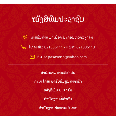
ໜັງສືພິມປະຊາຊົນ
ຖະໜົນກຳແພງເມືອງ ນະຄອນຫຼວງວຽງຈັນ
ໂທລະສັບ: 021336111 - ແຟັກ: 021336113
ອີເມວ:
pasaxonn@yahoo.com
ສຳ​ນັກ​ຂ່າວ​ສານ​ທີ່​ສຳ​ຄັນ​
ຄະນະໂຄສະນາອົບຮົມ​ສູນ​ກາງ​ພັກ
ໜັງສືພິມ ປະ​ຊາ​ຊົນ
ສຳ​ນັກ​ງານ​ທີ່​ສຳ​ຄັນ
ສຳ​ນັກ​ງານ​ປະ​ທານ​ປະ​ເທດ