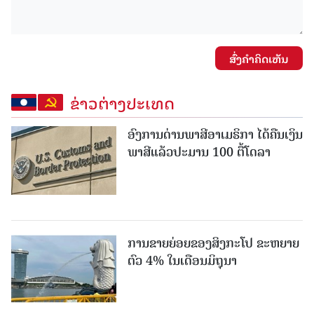
ສົ່ງຄໍາຄິດເຫັນ
ຂ່າວຕ່າງປະເທດ
ອົງການດ່ານພາສີອາເມຣິກາ ໄດ້ຄືນເງິນ
ພາສີແລ້ວປະມານ 100 ຕື້ໂດລາ
ການຂາຍຍ່ອຍຂອງສິງກະໂປ ຂະຫຍາຍ
ຕົວ 4% ໃນເດືອນມິຖຸນາ