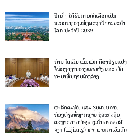
ປັກກິ່ງ ໄດ້ຮັບການຄັດເລືອກເປັນ
ນະຄອນຫຼວງແຫ່ງສະຖາປັດຕະຍະກຳ
ໂລກ ປະຈຳປີ 2029
ທ່ານ ໂຕ​ເລິມ ເນັ້ນໜັກ ຕ້ອງ​ປ່ຽນ​ແປງ​
ໃໝ່​ວຽກ​ງານ​ວາງ​ແຜນ​ຜັງ ແລະ ​ພັດ​
ທະ​ນາ​ພື້ນ​ຖານ​ໂຄງ​ລ່າງ
ຜະລິດຕະພັນ ແລະ ຮູບແບບການ
ທ່ອງທ່ຽວທີ່ຫຼາກຫຼາຍ ຊ່ວຍກະຕຸ້ນ
ຕະຫຼາດການທ່ອງທ່ຽວໃນນະຄອນລີ່
ຈຽງ (Lijiang) ທາງພາກຕາເວັນຕົກ