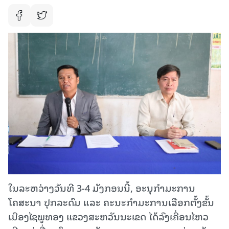
ໃນລະຫວ່າງວັນທີ 3-4 ມັງກອນນີ້, ອະນຸກໍາມະການ
ໂຄສະນາ ປຸກລະດົມ ແລະ ຄະນະກໍາມະການເລືອກຕັ້ງຂັ້ນ
ເມືອງໄຊພູທອງ ແຂວງສະຫວັນນະເຂດ ໄດ້ລົງເຄື່ອນໄຫວ