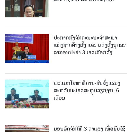
ປະກາດກົງຈັກຄະນະປະຈໍາສະພາ
ແຫ່ງຊາດສ້າງຕັ້ງ ແລະ ແຕ່ງຕັ້ງບຸກຄະ
ລາກອນປະຈໍາ 3 ເຂດເລືອກຕັ້ງ
ພະແນກໂຍທາທິການ-ຂົນສົ່ງແຂວງ
ສະຫວັນນະເຂດສະຫຼຸບວຽກງານ 6
ເດືອນ
ມອບລົດຈັກໃຫ້ 3 ຕາແສງ ເພື່ອຮັບໃຊ້