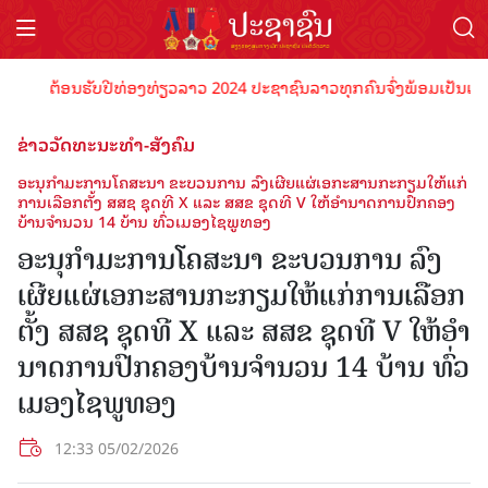
ຕ້ອນຮັບປີທ່ອງທ່ຽວລາວ 2024 ປະຊາຊົນລາວທຸກຄົນຈົ່ງພ້ອມເປັນເຈົ້າພາບທ
ຂ່າວວັດທະນະທຳ-ສັງຄົມ
ອະນຸກໍາມະການໂຄສະນາ ຂະບວນການ ລົງເຜີຍແຜ່ເອກະສານກະກຽມໃຫ້ແກ່
ການເລືອກຕັ້ງ ສສຊ ຊຸດທີ X ແລະ ສສຂ ຊຸດທີ V ໃຫ້ອໍານາດການປົກຄອງ
ບ້ານຈໍານວນ 14 ບ້ານ ທົ່ວເມອງໄຊພູທອງ
ອະນຸກໍາມະການໂຄສະນາ ຂະບວນການ ລົງ
ເຜີຍແຜ່ເອກະສານກະກຽມໃຫ້ແກ່ການເລືອກ
ຕັ້ງ ສສຊ ຊຸດທີ X ແລະ ສສຂ ຊຸດທີ V ໃຫ້ອໍາ
ນາດການປົກຄອງບ້ານຈໍານວນ 14 ບ້ານ ທົ່ວ
ເມອງໄຊພູທອງ
12:33 05/02/2026