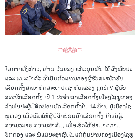
ໂອກາດດັ່ງກ່າວ, ທ່ານ ວັນແສງ ແກ້ວບຸນພັນ ໄດ້ລົງພົບປະ
ແລະ ແນະນຳຕົວ ທີ່ເປັນຕົວແທນຂອງຜູ້ຮັບສະໝັກຮັບ
ເລືອກຕັ້ງສະມາຊິກສະພາປະຊາຊົນແຂວງ ຊຸດທີ V ຜູ້ຮັບ
ສະໝັກເລືອກຕັ້ງ ເບີ 1 ປະຈໍາເຂດເລືອກຕັ້ງເມືອງໄຊພູທອງ
ລົງພົບປະຜູ້ມີສິດປ່ອນບັດເລືອກຕັ້ງໃນ 14 ບ້ານ ຢູ່ເມືອງໄຊ
ພູທອງ ເພື່ອເຮັດໃຫ້ຜູ້ມີສິດປ່ອນບັດເລືອກຕັ້ງ ໄດ້ຮັບຮູ້,
ຄວາມໝາຍ ຄວາມສໍາຄັນ, ເພື່ອເຮັດໃຫ້ອໍານາດການ
ປົກຄອງ ແລະ ພໍ່ແມ່ປະຊາຊົນໃນແຕ່ກຸ່ມບ້ານຂອງເມືອງໄຊພູ