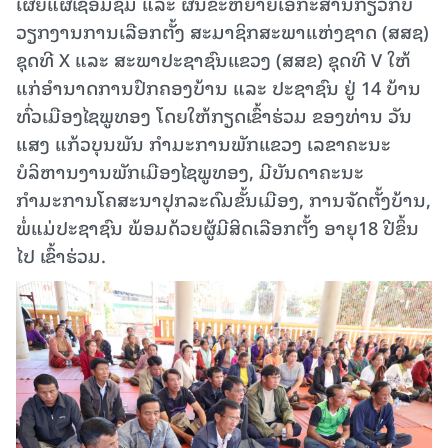
ເຜີຍແຜ່ເຊື່ອມຊຶມ ແລະ ຜັນຂະຫຍາຍເອກະສານກ່ຽວກັບ
ວຽກງານການເລືອກຕັ້ງ ສະມາຊິກສະພາແຫ່ງຊາດ (ສສຊ)
ຊຸດທີ X ແລະ ສະພາປະຊາຊົນແຂວງ (ສສຂ) ຊຸດທີ V ໃຫ້
ແກ່ອຳນາດການປົກຄອງບ້ານ ແລະ ປະຊາຊົນ ຢູ່ 14 ບ້ານ
ທົ່ວເມືອງໄຊພູທອງ ໂດຍໃຫ້ກຽດເຂົ້າຮ່ວມ ຂອງທ່ານ ວັນ
ແສງ ແກ້ວບຸນພັນ ກໍາມະການພັກແຂວງ ເລຂາຄະນະ
ບໍລິຫານງານພັກເມືອງໄຊພູທອງ, ມີບັນດາຄະນະ
ກຳມະການໂຄສະນາປຸກລະດົມຂັ້ນເມືອງ, ການຈັດຕັ້ງບ້ານ,
ພໍ່ແມ່ປະຊາຊົນ ພ້ອມດ້ວຍຜູ້ມີສິດເລືອກຕັ້ງ ອາຍຸ18 ປີຂຶ້ນ
ໄປ ເຂົ້າຮ່ວມ.