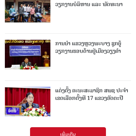
ວຽກງານບໍລິຫານ ແລະ ພັດທະນາ
ການນຳ ແຂວງຫຼວງພະບາງ ຊຸກຍູ້
ວຽກງານຮອບດ້ານຢູ່ເມືອງວຽງຄໍາ
ແຕ່ງຕັ້ງ ຄະນະສະມາຊິກ ສພຊ ປະຈຳ
ເຂດເລືອກຕັ້ງທີ 17 ແຂວງອັດຕະປື
ເພີ່ມເຕີມ