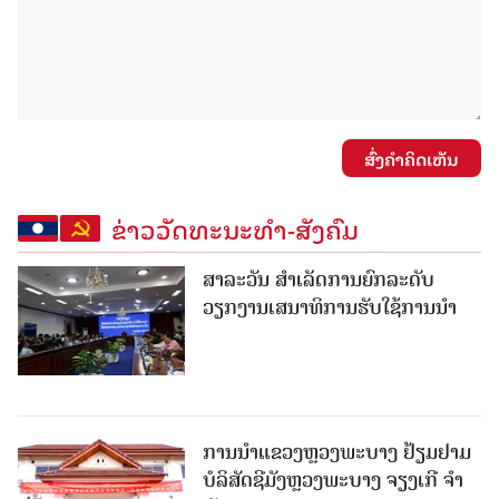
ສົ່ງຄໍາຄິດເຫັນ
ຂ່າວວັດທະນະທຳ-ສັງຄົມ
ສາລະວັນ ສໍາເລັດການຍົກລະດັບ
ວຽກງານເສນາທິການຮັບໃຊ້ການນໍາ
ການນຳແຂວງຫຼວງພະບາງ ຢ້ຽມ​ຢາມ
ບໍ​ລິ​ສັດຊີມັງຫຼວງພະບາງ ຈຽງເກີ ຈໍາ