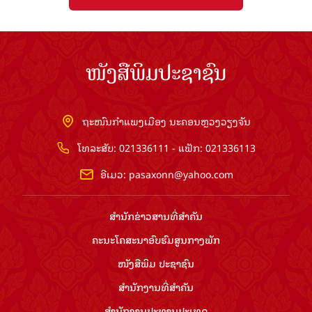
ໜັງສືພິມປະຊາຊົນ
ຖະໜົນກຳແພງເມືອງ ນະຄອນຫຼວງວຽງຈັນ
ໂທລະສັບ: 021336111 - ແຟັກ: 021336113
ອີເມວ:
pasaxonn@yahoo.com
ສຳ​ນັກ​ຂ່າວ​ສານ​ທີ່​ສຳ​ຄັນ​
ຄະນະໂຄສະນາອົບຮົມ​ສູນ​ກາງ​ພັກ
ໜັງສືພິມ ປະ​ຊາ​ຊົນ
ສຳ​ນັກ​ງານ​ທີ່​ສຳ​ຄັນ
ສຳ​ນັກ​ງານ​ປະ​ທານ​ປະ​ເທດ