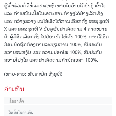
ຜູ້ເຂົ້າຮ່ວມກໍ່ຄືພໍ່ແມ່ປະຊາຊົນພາຍໃນບ້ານໄດ້ຮັບຮູ້ ເຂົ້າໃຈ
ແລະ ກໍາແໜ້ນເນື້ອໃນເອກະສານຕ່າງໆໄດ້ຢ່າງເລິກເຊິ່ງ
ແລະ ກວ້າງຂວາງ ແນໃສ່ເຮັດໃຫ້ການເລືອກຕັ້ງ ສສຊ ຊຸດທີ
X ແລະ ສສຂ ຊຸດທີ V ບັນລຸຜົນສໍາເລັດຕາມ 4 ຄາດໝາຍ
ຄື: ຜູ້ມີສິດເລືອກຕັ້ງ ໄປປ່ອນບັດໃຫ້ຄົບ 100%, ການໃຊ້ສິດ
ປ່ອນບັດຖືກຕ້ອງຕາມລະບຽບການ 100%, ຮັບປະກັນ
ຄວາມສະຫງົບ ແລະ ຄວາມປອດໄພ 100%, ຮັບປະກັນ
ຄວາມໂປ່ງໃສ ແລະ ສຳເລັດຕາມກຳນົດເວລາ 100%.
(ພາບ-ຂ່າວ: ພັນທະມິດ ວົງສຸທິ)
ຄໍາເຫັນ