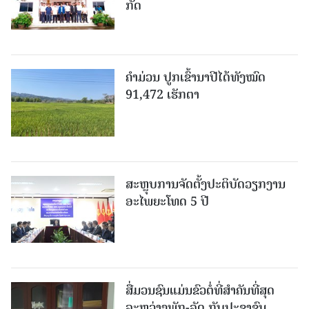
ກັດ
ຄໍາມ່ວນ ປູກເຂົ້ານາປີໄດ້ທັງໝົດ
91,472 ເຮັກຕາ
ສະຫຼຸບການຈັດຕັ້ງປະຕິບັດວຽກງານ
ອະໄພຍະໂທດ 5 ປີ
ສື່ມວນຊົນແມ່ນຂົວຕໍ່ທີ່ສໍາຄັນທີ່ສຸດ
ລະຫວ່າງພັກ-ລັດ ກັບປະຊາຊົນ