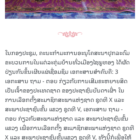
ໃນກອງປະຊຸມ, ຄະນະກໍາມະການອະນຸໂຄສະນາປຸກລະດົມ
ຂະບວນການໃນແຕ່ລະກຸ່ມບ້ານທົ່ວເມືອງໄຊພູທອງ ໄດ້ຜັດ
ປ່ຽນກັນຂຶ້ນເຜີຍແຜ່ເຊື່ອມຊຶມ ເອກະສານສໍາຄັນຄື: 3
ເອກະສານ ຖາມ - ຕອບ ກ່ຽວກັບການເສີມຂະຫຍາຍສິດ
ເປັນເຈົ້າຂອງປະເທດຊາດ ຂອງປະຊາຊົນບັນດາເຜົ່າ ໃນ
ການເລືອກຕັ້ງສະມາຊິກສະພາແຫ່ງຊາດ ຊຸດທີ X ແລະ
ສະພາປະຊາຊົນຂັ້ນ ແຂວງ ຊຸດທີ V, ເອກະສານ ຖາມ -
ຕອບ ກ່ຽວກັບສະພາແຫ່ງຊາດ ແລະ ສະພາປະຊາຊົນຂັ້ນ
ແຂວງ ເພື່ອການເລືອກຕັ້ງ ສະມາຊິກສະພາແຫ່ງຊາດ ຊຸດທີ
X ແລະ ສະພາປະຊາຊົນຂັ້ນແຂວງ ຊຸດທີ V, ທັງນີ້ກໍເພື່ອໃຫ້