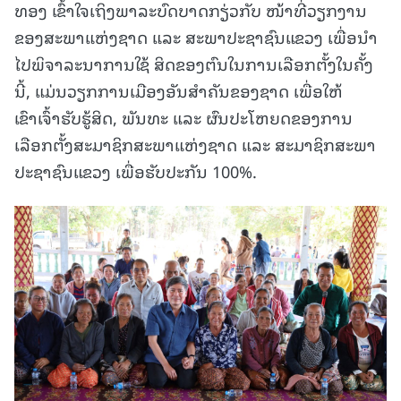
ທອງ ເຂົ້າໃຈເຖິງພາລະບົດບາດກຽ່ວກັບ ໜ້າທີ່ວຽກງານ
ຂອງສະພາແຫ່ງຊາດ ແລະ ສະພາປະຊາຊົນແຂວງ ເພື່ອນຳ
ໄປພິຈາລະນາການໃຊ້ ສິດຂອງຕົນໃນການເລືອກຕັ້ງໃນຄັ້ງ
ນີ້, ແມ່ນວຽກການເມືອງອັນສຳຄັນຂອງຊາດ ເພື່ອໃຫ້
ເຂົາເຈົ້າຮັບຮູ້ສິດ, ພັນທະ ແລະ ຜົນປະໂຫຍດຂອງການ
ເລືອກຕັ້ງສະມາຊິກສະພາແຫ່ງຊາດ ແລະ ສະມາຊິກສະພາ
ປະຊາຊົນແຂວງ ເພື່ອຮັບປະກັນ 100%.