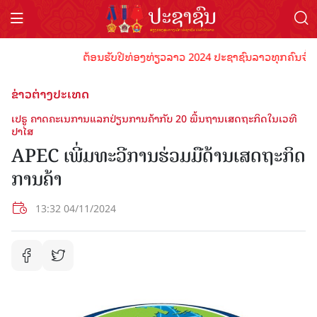
ຕ້ອນຮັບປີທ່ອງທ່ຽວລາວ 2024 ປະຊາຊົນລາວທຸກຄົນຈົ່ງພ້ອມເ
ຂ່າວຕ່າງປະເທດ
ເປຣູ ຄາດຄະເນການແລກປ່ຽນການຄ້າກັບ 20 ພື້ນຖານເສດຖະກິດໃນເວທີ
ປາໄສ
APEC ເພີ່ມທະວີການຮ່ວມມືດ້ານເສດຖະກິດ
ການຄ້າ
13:32 04/11/2024