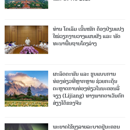
ທ່ານ ໂຕ​ເລິມ ເນັ້ນໜັກ ຕ້ອງ​ປ່ຽນ​ແປງ​
ໃໝ່​ວຽກ​ງານ​ວາງ​ແຜນ​ຜັງ ແລະ ​ພັດ​
ທະ​ນາ​ພື້ນ​ຖານ​ໂຄງ​ລ່າງ
ຜະລິດຕະພັນ ແລະ ຮູບແບບການ
ທ່ອງທ່ຽວທີ່ຫຼາກຫຼາຍ ຊ່ວຍກະຕຸ້ນ
ຕະຫຼາດການທ່ອງທ່ຽວໃນນະຄອນລີ່
ຈຽງ (Lijiang) ທາງພາກຕາເວັນຕົກ
ສ່ຽງໃຕ້ຂອງຈີນ
ພະຍາດໄຂ້ຍຸງລາຍລະບາດຢູ່ນະຄອນ