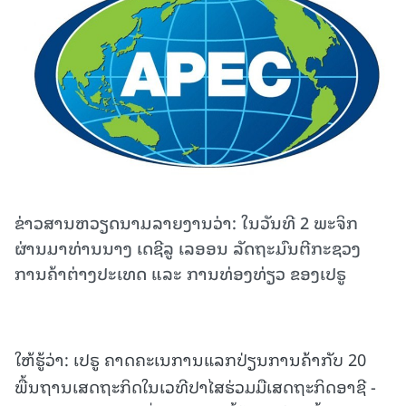
ຂ່າວສານຫວຽດນາມລາຍງານວ່າ: ໃນວັນທີ 2 ພະຈິກ
ຜ່ານມາທ່ານນາງ ເດຊີລູ ເລອອນ ລັດຖະມົນຕີກະຊວງ
ການຄ້າຕ່າງປະເທດ ແລະ ການທ່ອງທ່ຽວ ຂອງເປຣູ
ໃຫ້ຮູ້ວ່າ: ເປຣູ ຄາດຄະເນການແລກປ່ຽນການຄ້າກັບ 20
ພື້ນຖານເສດຖະກິດໃນເວທີປາໄສຮ່ວມມືເສດຖະກິດອາຊີ -