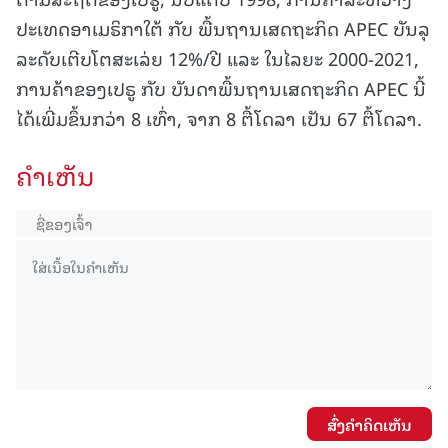
ປະເທດອາເມຣິກາໃຕ້ ກັບ ພື້ນຖານເສດຖະກິດ APEC ບັນລຸ
ລະດັບເຕີບໂຕສະເລ່ຍ 12%/ປີ ແລະ ໃນໄລຍະ 2000-2021,
ການຄ້າຂອງເປຣູ ກັບ ບັນດາພື້ນຖານເສດຖະກິດ APEC ນີ້
ໄດ້ເພີ່ມຂຶ້ນກວ່າ 8 ເທົ່າ, ຈາກ 8 ຕື້ໂດລາ ເປັນ 67 ຕື້ໂດລາ.
ຄໍາເຫັນ
ສົ່ງຄໍາຄິດເຫັນ