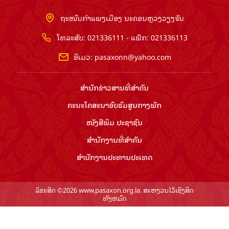
ຖະໜົນກຳແພງເມືອງ ນະຄອນຫຼວງວຽງຈັນ
ໂທລະສັບ: 021336111 - ແຟັກ: 021336113
ອີເມວ:
pasaxonn@yahoo.com
ສຳ​ນັກ​ຂ່າວ​ສານ​ທີ່​ສຳ​ຄັນ​
ຄະນະໂຄສະນາອົບຮົມ​ສູນ​ກາງ​ພັກ
ໜັງສືພິມ ປະ​ຊາ​ຊົນ
ສຳ​ນັກ​ງານ​ທີ່​ສຳ​ຄັນ
ສຳ​ນັກ​ງານ​ປະ​ທານ​ປະ​ເທດ
ລິຂະສິດ ©2026 www.pasaxon.org.la. ສະຫງວນໄວ້ເຊິງສິດ
ທັງຫມົດ