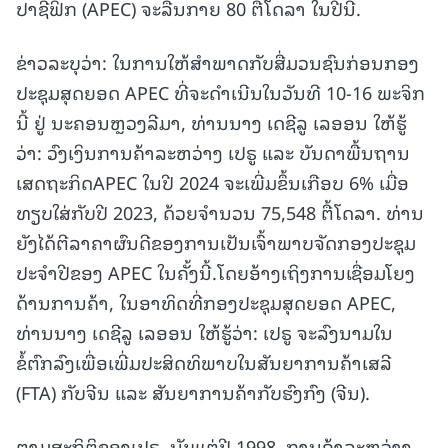
ປາຊີຟິກ (APEC) ຈະລື່ນກາຍ 80 ຕື້ໂດລາ ໃນປີນີ້.
ຂ່າວລະບຸວ່າ: ໃນການໃຫ້ສຳພາດກັບສື່ມວນຊົນກ່ອນກອງ
ປະຊຸມສຸດຍອດ APEC ທີ່ຈະດຳເນີນໃນວັນທີ 10-16 ພະຈິກ
ນີ້ ຢູ່ ນະຄອນຫຼວງລີມາ, ທ່ານນາງ ເດຊີລູ ເລອອນ ໃຫ້ຮູ້
ວ່າ: ວົງເງິນການຄ້າລະຫວ່າງ ເປຣູ ແລະ ບັນດາພື້ນຖານ
ເສດຖະກິດAPEC ໃນປີ 2024 ຈະເພີ່ມຂຶ້ນເກືອບ 6% ເມື່ອ
ທຽບໃສ່ກັບປີ 2023, ດ້ວຍຈຳນວນ 75,548 ຕື້ໂດລາ. ທ່ານ
ຍັງໄດ້ຕີລາຄາຜົນດີຂອງການເປັນເຈົ້າພາບຈັດກອງປະຊຸມ
ປະຈຳປີຂອງ APEC ໃນຄັ້ງນີ້.ໂດຍອ້າງເຖິງການເຊື່ອມໂຍງ
ດ້ານການຄ້າ, ໃນອາທິດທີ່ກອງປະຊຸມສຸດຍອດ APEC,
ທ່ານນາງ ເດຊີລູ ເລອອນ ໃຫ້ຮູ້ວ່າ: ເປຣູ ຈະລົງນາມໃນ
ຂໍ້ຕົກລົງເພື່ອເພີ່ມປະສິດທິພາບໃນສັນຍາການຄ້າເສລີ
(FTA) ກັບຈີນ ແລະ ສັນຍາການຄ້າກັບຮົງກົງ (ຈີນ).
ຕາມສະຖິຕິຂອງເປຣູ, ນັບແຕ່ປີ 1998, ການຄ້າລະຫວ່າງ