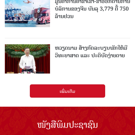
ມູນຄ່າການຄ້າຂາເຂົ້າ-ຂາອອກດ້ານການ
ບໍລິການຂອງຈີນ ບັນລຸ 3,779 ຕື້ 750
ລ້ານຢວນ
ຫວຽດນາມ ສ້າງກົດລະບຽບພັກໃຫ້ມີ
ວິທະຍາສາດ ແລະ ປະຕິບັດງ່າຍດາຍ
ເພີ່ມເຕີມ
ໜັງສືພິມປະຊາຊົນ