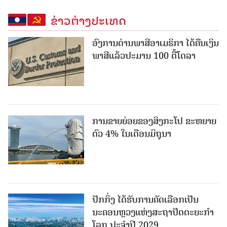
ຂ່າວຕ່າງປະເທດ
ອົງການດ່ານພາສີອາເມຣິກາ ໄດ້ຄືນເງິນ
ພາສີແລ້ວປະມານ 100 ຕື້ໂດລາ
ການຂາຍຍ່ອຍຂອງສິງກະໂປ ຂະຫຍາຍ
ຕົວ 4% ໃນເດືອນມິຖຸນາ
ປັກກິ່ງ ໄດ້ຮັບການຄັດເລືອກເປັນ
ນະຄອນຫຼວງແຫ່ງສະຖາປັດຕະຍະກຳ
ໂລກ ປະຈຳປີ 2029