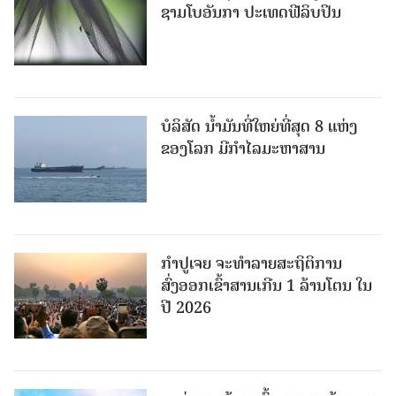
ຊາມໂບ​ອັນກາ ປະເທດຟີລິບປິນ
ບໍລິສັດ ນ້ຳມັນທີ່ໃຫຍ່ທີ່ສຸດ 8 ແຫ່ງ
ຂອງໂລກ ມີກຳໄລມະຫາສານ
ກຳປູເຈຍ ຈະທຳລາຍສະຖິຕິການ
ສົ່ງອອກເຂົ້າສານເກີນ 1 ລ້ານໂຕນ ໃນ
ປີ 2026