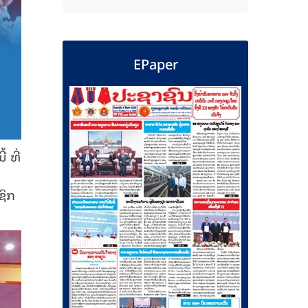
EPaper
 ທີ່
ຊິກ