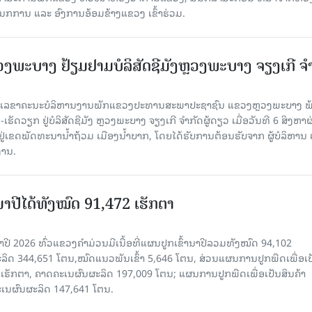
ກການ ແລະ ອົງການອ້ອມຂ້າງແຂວງ ເຂົ້າຮ່ວມ.
ະບາງ ຢ້ຽມ​ຢາມບໍ​ລິ​ສັດຊີມັງຫຼວງພະບາງ ຈຽງເກີ ຈໍ
ົງ ເລ​ຂາ​ຄະ​ນະ​ບໍ​ລິ​ຫານ​ງານ​ພັກແຂວງປະທານສະພາປະຊາຊົນ ແຂວງຫຼວງພະບາງ 
ັດວຽກ ຢູ່ບໍລິສັດຊີມັງ ຫຼວງພະບາງ ຈຽງເກີ ຈໍາກັດຜູ້ດຽວ ເມື່ອ​ວັນ​ທີ 6 ສິງ​ຫາ​ຜ
ຕັ້ງຢູ່ເຂດພັດທະນານ້ຳຖ້ວມ ເມືອງນໍ້າບາກ, ໂດຍໄດ້ຮັບການຕ້ອນຮັບຈາກ ຜູ້ບໍລິຫານ
ານ.
ານາປີໄດ້ທັງໝົດ 91,472 ເຮັກຕາ
າປີ 2026 ທົ່ວແຂວງຄໍາມ່ວນມີເນື້ອທີ່ແຜນປູກເຂົ້ານາປີລວມທັງໝົດ 94,102
ລິດ 344,651 ໂຕນ,ໝົດແນວພັນເຂົ້າ 5,646 ໂຕນ, ສ່ວນແຜນການປູກພືດເພື່ອເປ
ຮັກຕາ, ຄາດຄະເນຜົນຜະລິດ 197,009 ໂຕນ; ແຜນການປູກພືດເພື່ອເປັນສິນຄ້າ
ະເນຜົນຜະລິດ 147,641 ໂຕນ.