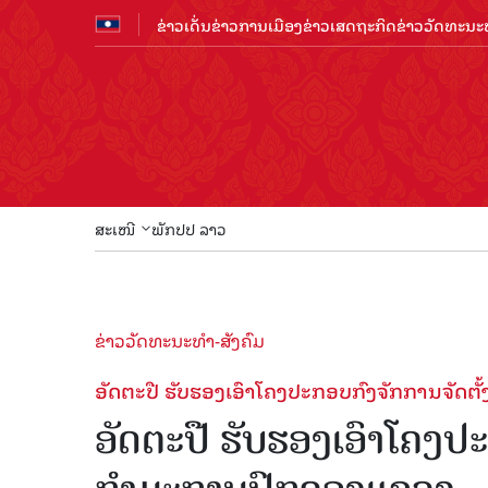
ຂ່າວເດັ່ນ
ຂ່າວການເມືອງ
ຂ່າວເສດຖະກິດ
ຂ່າວວັດທະນະທ
ສະເໜີ
ພັກປປ ລາວ
ຂ່າວວັດທະນະທຳ-ສັງຄົມ
ອັດຕະປື ຮັບຮອງເອົາໂຄງປະກອບກົງຈັກການຈັດ
ອັດຕະປື ຮັບຮອງເອົາໂຄງປ