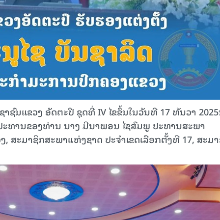
ແຂວງ ອັດຕະປື ຊຸດທີ່ IV ໄຂຂຶ້ນໃນວັນທີ 17 ທັນວາ 2025ນີ້
ັນປະທານຂອງທ່ານ ນາງ ມີນາພອນ ໄຊສົມພູ ປະທານສະພາ
ງ, ສະມາຊິກສະພາແຫ່ງຊາດ ປະຈໍາເຂດເລືອກຕັ້ງທີ 17, ສະມາ