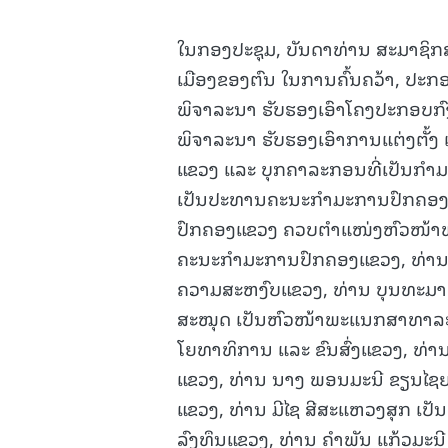
ໃນກອງປະຊຸມ, ບັນດາທ່ານ ສະມາຊິ
ເມືອງຂອງຕົນ ໃນການຄົ້ນຄວ້າ, ປະກ
ພິຈາລະນາ ຮັບຮອງເອົາໂຄງປະກອບກົ
ພິຈາລະນາ ຮັບຮອງເອົາການແຕ່ງຕັ້
ແຂວງ ແລະ ບຸກຄາລະກອນທີ່ເປັນກໍາມ
ເປັນປະທານຄະນະກໍາມະການປົກຄອງແ
ປົກຄອງແຂວງ ຄວບຕໍາແໜ່ງຫົວໜ້າພ
ຄະນະກໍາມະການປົກຄອງແຂວງ, ທ່ານ 
ຄວາມສະຫງົບແຂວງ, ທ່ານ ບຸນທະມາລີ
ສະໝຸດ ເປັນຫົວໜ້າພະແນກສາທາລະ
ໂຍທາທິການ ແລະ ຂົນສົ່ງແຂວງ, ທ່າ
ແຂວງ, ທ່ານ ນາງ ພອນມະນີ ຂຽນໄຊຍ
ແຂວງ, ທ່ານ ມີໄຊ ສີສະແຫວງສຸກ ເປ
ລົງທຶນແຂວງ, ທ່ານ ຄໍາພັນ ແກ້ວມະ