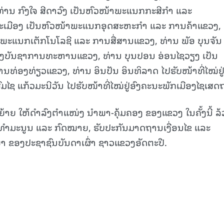
່ານ ກົງໃຈ ສີດາວົງ ເປັນຫົວໜ້າພະແນກກະສີກໍາ ແລະ
ມມະເມືອງ ເປັນຫົວໜ້າພະແນກອຸດສະຫະກໍາ ແລະ ການຄ້າແຂວງ,
າພະແນກເຕັກໂນໂລຊີ ແລະ ການສື່ສານແຂວງ, ທ່ານ ພັອ ບຸນຈັນ 
ງບັນຊາການທະຫານແຂວງ, ທ່ານ ບຸນປອນ ອ່ອນໄຊວຽງ ເປັນ
່ອງທ່ຽວແຂວງ, ທ່ານ ອິນປັນ ອິນທິລາດ ໄປຮັບໜ້າທີ່ໄໝ່ຢູ
ົມໄຊ ແກ້ວມະນີວັນ ໄປຮັບໜ້າທີ່ໄໝ່ຢູ່ອົງຄະນະພັກເມືອງໄຊເສດ
ກຍ້າຍ ໃຫ້ດໍາລົງຕໍາແໜ່ງ ນໍາພາ-ຄຸ້ມຄອງ ຂອງແຂວງ ໃນຄັ້ງນີ້ ລ
ທໍາມະນູນ ແລະ ກົດໝາຍ, ຮັບປະກັນມາດຖານເງື່ອນໄຂ ແລະ
ຂອງປະຊາຊົນບັນດາເຜົ່າ ຊາວແຂວງອັດຕະປື.