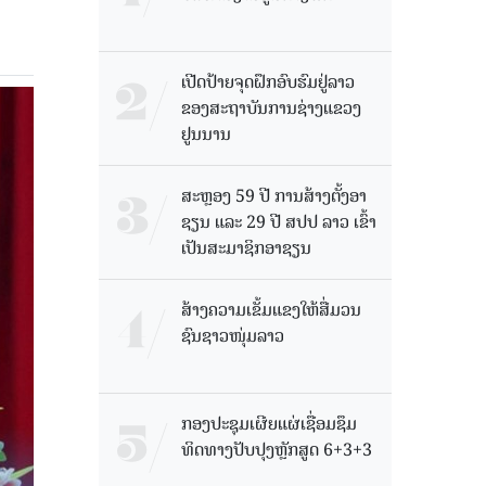
ເປີດປ້າຍຈຸດຝຶກອົບຮົມຢູ່ລາວ
ຂອງສະຖາບັນການຊ່າງແຂວງ
ຢູນນານ
ສະຫຼອງ 59 ປີ ການສ້າງຕັ້ງອາ
ຊຽນ ແລະ 29 ປີ ສປປ ລາວ ເຂົ້າ
ເປັນສະມາຊິກອາຊຽນ
ສ້າງຄວາມເຂັ້ມແຂງໃຫ້ສື່ມວນ
ຊົນຊາວໜຸ່ມລາວ
ກອງປະຊຸມເຜີຍແຜ່ເຊື່ອມຊຶມ
ທິດທາງປັບປຸງຫຼັກສູດ 6+3+3