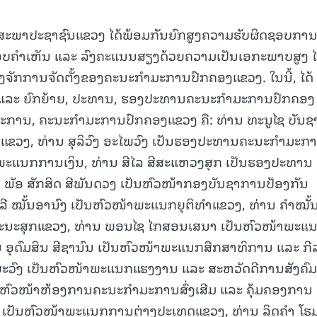
ກສະພາປະຊາຊົນແຂວງ ໄດ້ພ້ອມກັນຍົກສູງຄວາມຮັບຜິດຊອບກາ
ອບຄໍາເຫັນ ແລະ ລົງຄະແນນສຽງດ້ວຍຄວາມເປັນເອກະພາບສູງ ໄ
ງຈັກການຈັດຕັ້ງຂອງຄະນະກຳມະການປົກຄອງແຂວງ. ໃນນີ້, ໄດ້
ງ ແລະ ຍົກຍ້າຍ, ປະທານ, ຮອງປະທານຄະນະກໍາມະການປົກຄອງ
ະການ, ຄະນະກໍາມະການປົກຄອງແຂວງ ຄື: ທ່ານ ທະນູໄຊ ບັນຊ
ຂວງ, ທ່ານ ສຸລິວົງ ອະໄພວົງ ເປັນຮອງປະທານຄະນະກໍາມະກ
ະແນກການເງິນ, ທ່ານ ສີໄລ ສີສະແຫວງສຸກ ເປັນຮອງປະທານ
ພັອ ສັກສິດ ສີພັນດວງ ເປັນຫົວໜ້າກອງບັນຊາການປ້ອງກັນ
 ໝັ້ນອານົງ ເປັນຫົວໜ້າພະແນກຍຸຕິທໍາແຂວງ, ທ່ານ ຄໍາໝັ້ນ
ນະສຸກແຂວງ, ທ່ານ ພອນໄຊ ໄກສອນເສນາ ເປັນຫົວໜ້າພະແ
ນ ອຸດົມສິນ ສີຊານົນ ເປັນຫົວໜ້າພະແນກສືກສາທິການ ແລະ ກີ
ະວົງ ເປັນຫົວໜ້າພະແນກແຮງງານ ແລະ ສະຫວັດດີການສັງຄົມ
ັນຫົວໜ້າຫ້ອງການຄະນະກໍາມະການສົ່ງເສີມ ແລະ ຄຸ້ມຄອງການ
ນີ ເປັນຫົວໜ້າພະແນກການຕ່າງປະເທດແຂວງ, ທ່ານ ລິດຄໍາ ໂຮ