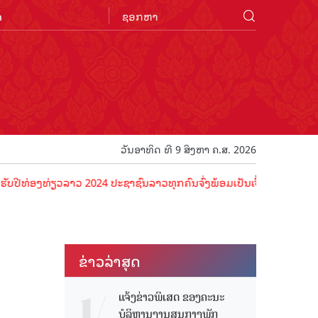
n
ວັນອາທິດ ທີ 9 ສິງຫາ ຄ.ສ. 2026
່ຽວລາວ 2024 ປະຊາຊົນລາວທຸກຄົນຈົ່ງພ້ອມເປັນເຈົ້າພາບທີ່ດີ ຕ້ອນຮັບນັກທ
ຂ່າວ​ລ່າ​ສຸດ
ແຈ້ງຂ່າວພິເສດ ຂອງຄະນະ
ບໍລິຫານງານສູນກາງພັກ