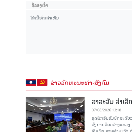
ຂ່າວວັດທະນະທຳ-ສັງຄົມ
ສາລະວັນ ສໍາເລ
07/08/2026 13:18
ຊຸດຝຶກອົບຮົມຍົກລະດ
ອົງການອ້ອມຂ້າງແຂວງ ແລະ
ຈັນເພັງ ສາຍທຳມະວົງ 