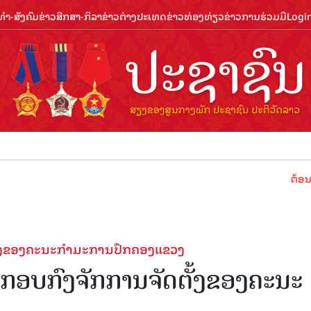
ຳ-ສັງຄົມ
ຂ່າວສືກສາ-ກິລາ
ຂ່າວຕ່າງປະເທດ
ຂ່າວທ່ອງທ່ຽວ
ຂ່າວການຮ່ວມມື
Logi
ຕ້ອນຮັບປີທ່ອງທ
ຕັ້ງຂອງຄະນະກຳມະການປົກຄອງແຂວງ
ະກອບກົງຈັກການຈັດຕັ້ງຂອງຄະນະ