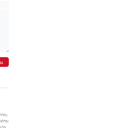
ັນ
ການ,
ີທ່ານ
ວ່າ