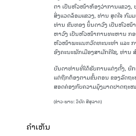
ຕາ ເປັນຫົວໜ້າຫ້ອງວ່າການແຂວງ, ທ
ສິ່ງແວດລ້ອມແຂວງ, ທ່ານ ສຸດໃຈ ກົ
ທ່ານ ຂັນທອງ ຍິ້ນດາວົງ ເປັນຫົວໜ້
ຫາວົງ ເປັນຫົວໜ້າການທະຫານ ກອ
ຫົວໜ້າພະແນກວັດທະນະທໍາ ແລະ ການທ
ອົງຄະນະພັກເມືອງສາມັກຄີໄຊ, ທ່ານ ສ
ບັນດາທ່ານທີ່ໄດ້ຮັບການແຕ່ງຕັ້ງ, ຍົ
ແຕ່ຖືກຕ້ອງຕາມຂັ້ນຕອນ ຂອງລັດຖະ
ສອດຄ່ອງກັບຄວາມມຸ້ງມາດປາດຖະໜາ 
(ຂ່າວ-ພາບ: ວິນັດ ສີສຸລາດ)
ຄໍາເຫັນ