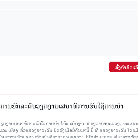
ສົ່ງຄໍາຄິດເຫ
ັດການຍົກລະດັບວຽກງານເສນາທິການຮັບໃຊ້ການນໍາ
ັບວຽກງານເສນາທິການຮັບໃຊ້ການນໍາ ໃຫ້ພະນັກງານ ຫ້ອງວ່າການແຂວງ, ພະແນກ
 ເມືອງ ທົ່ວແຂວງສາລະວັນ ປິດລົງເມື່ອ​ບໍ່​ດົນ​ມາ​ນີ້ ນີ້ ທີ່ ແຂວງສາລະວັນ ໂດຍ​ມ
ກຳມະການພັກແຂວງ ຫົວໜ້າຫ້ອງວ່າການແຂວງ; ມີນັກສຳມະກອນ ທີ່ມາຈາກຫ້ອງ