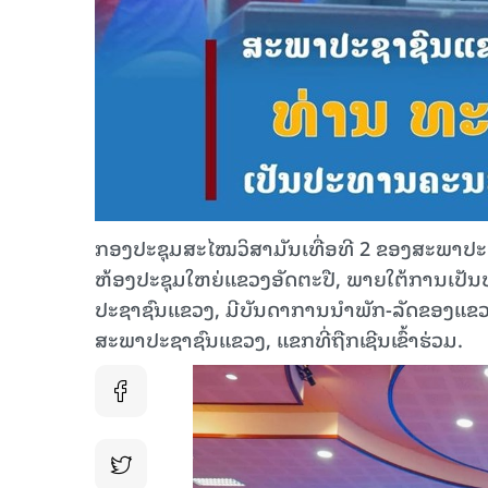
ກອງປະຊຸມສະໄໝວິສາມັນເທື່ອທີ 2 ຂອງສະພາປະຊາຊົນ
ຫ້ອງປະຊຸມໃຫຍ່ແຂວງອັດຕະປື, ພາຍໃຕ້ການເປ
ປະຊາຊົນແຂວງ, ມີບັນດາການນໍາພັກ-ລັດຂອງແຂວ
ສະພາປະຊາຊົນແຂວງ, ແຂກທີ່ຖືກເຊີນເຂົ້າຮ່ວມ.