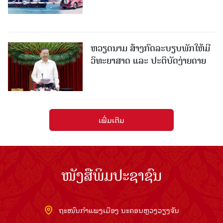
ຫວຽດນາມ ສ້າງກົດລະບຽບພັກໃຫ້ມີ
ວິທະຍາສາດ ແລະ ປະຕິບັດງ່າຍດາຍ
ເພີ່ມເຕີມ
ໜັງສືພິມປະຊາຊົນ
ຖະໜົນກຳແພງເມືອງ ນະຄອນຫຼວງວຽງຈັນ