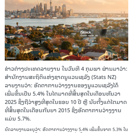
ຂ່າວຕ່າງປະເທດລາຍງານ ໃນວັນທີ 4 ກຸມພາ ຜ່ານມາວ່າ:
ສຳນັກງານສະຖິຕິແຫ່ງຊາດນູແວນເຊລັງ (Stats NZ)
ລາຍງານວ່າ: ອັດຕາການວ່າງງານຂອງນູແວນເຊລັງໄດ້
ເພີ່ມຂຶ້ນເປັນ 5.4% ໃນໄຕມາດທີ່ສິ້ນສຸດໃນເດືອນທັນວາ
2025 ຊຶ່ງຖືວ່າສູງທີ່ສຸດໃນຮອບ 10 ປີ ຫຼື ນັບຕັ້ງແຕ່ໄຕມາດ
ທີ່ສິ້ນສຸດໃນເດືອນກັນຍາ 2015 ຊຶ່ງອັດຕາການວ່າງງານ
ແມ່ນ 5.7%.
ບົດລາຍງານລະບຸວ່າ: ອັດຕາການວ່າງງານ 5.4% ເພີ່ມຂຶ້ນຈາກ 5.3% ໃນ