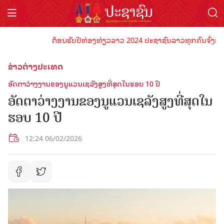
ຕ້ອນຮັບປີທ່ອງທ່ຽວລາວ 2024 ປະຊາຊົນລາວທຸກຄົນຈົ່ງພ້ອມເປັ
ຂ່າວຕ່າງປະເທດ
ອັດຕາວ່າງງານຂອງນູແວນເຊລັງສູງທີ່ສຸດໃນຮອບ 10 ປີ
ອັດຕາວ່າງງານຂອງນູແວນເຊລັງສູງທີ່ສຸດໃນ
ຮອບ 10 ປີ
12:24 06/02/2026