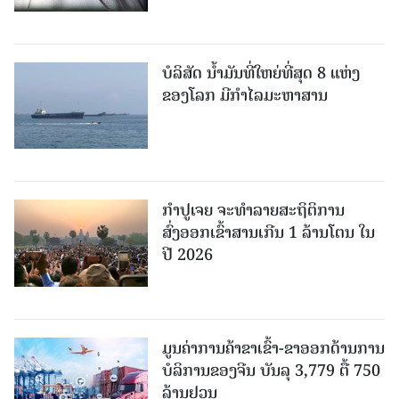
ບໍລິສັດ ນ້ຳມັນທີ່ໃຫຍ່ທີ່ສຸດ 8 ແຫ່ງ
ຂອງໂລກ ມີກຳໄລມະຫາສານ
ກຳປູເຈຍ ຈະທຳລາຍສະຖິຕິການ
ສົ່ງອອກເຂົ້າສານເກີນ 1 ລ້ານໂຕນ ໃນ
ປີ 2026
ມູນຄ່າການຄ້າຂາເຂົ້າ-ຂາອອກດ້ານການ
ບໍລິການຂອງຈີນ ບັນລຸ 3,779 ຕື້ 750
ລ້ານຢວນ