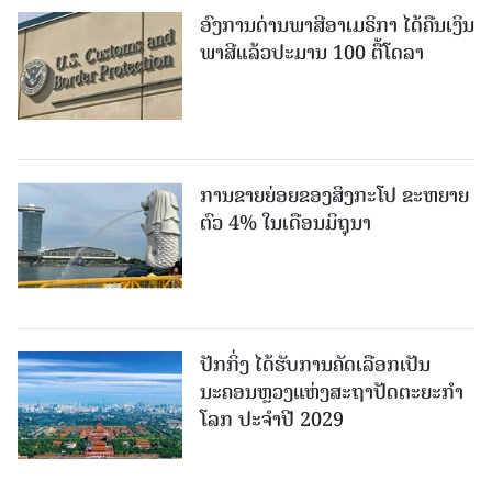
ອົງການດ່ານພາສີອາເມຣິກາ ໄດ້ຄືນເງິນ
ພາສີແລ້ວປະມານ 100 ຕື້ໂດລາ
ການຂາຍຍ່ອຍຂອງສິງກະໂປ ຂະຫຍາຍ
ຕົວ 4% ໃນເດືອນມິຖຸນາ
ປັກກິ່ງ ໄດ້ຮັບການຄັດເລືອກເປັນ
ນະຄອນຫຼວງແຫ່ງສະຖາປັດຕະຍະກຳ
ໂລກ ປະຈຳປີ 2029