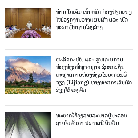
ທ່ານ ໂຕ​ເລິມ ເນັ້ນໜັກ ຕ້ອງ​ປ່ຽນ​ແປງ​
ໃໝ່​ວຽກ​ງານ​ວາງ​ແຜນ​ຜັງ ແລະ ​ພັດ​
ທະ​ນາ​ພື້ນ​ຖານ​ໂຄງ​ລ່າງ
ຜະລິດຕະພັນ ແລະ ຮູບແບບການ
ທ່ອງທ່ຽວທີ່ຫຼາກຫຼາຍ ຊ່ວຍກະຕຸ້ນ
ຕະຫຼາດການທ່ອງທ່ຽວໃນນະຄອນລີ່
ຈຽງ (Lijiang) ທາງພາກຕາເວັນຕົກ
ສ່ຽງໃຕ້ຂອງຈີນ
ພະຍາດໄຂ້ຍຸງລາຍລະບາດຢູ່ນະຄອນ
ຊາມໂບ​ອັນກາ ປະເທດຟີລິບປິນ