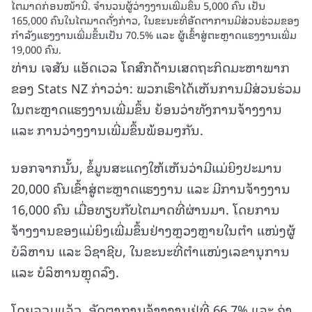
ໄຕມາດກ່ອນໜ້ານີ້. ຈຳນວນຜູ້ວ່າງງານເພີ່ມຂຶ້ນ 5,000 ຄົນ ເປັນ
165,000 ຄົນໃນໄຕມາດດັ່ງກ່າວ, ໃນຂະນະທີ່ອັດຕາການມີສ່ວນຮ່ວມຂອງ
ກຳລັງແຮງງານເພີ່ມຂຶ້ນເປັນ 70.5% ແລະ ຜູ້ເຂົ້າສູ່ຕະຫຼາດແຮງງານເພີ່ມ
19,000 ຄົນ.
ທ່ານ ເຈສັນ ແອັດເວລ ໂຄສົກດ້ານເສດຖະກິດມະຫາພາກ
ຂອງ Stats NZ ກ່າວວ່າ: ພວກເຮົາໄດ້ເຫັນການມີສ່ວນຮ່ວມ
ໃນຕະຫຼາດແຮງງານເພີ່ມຂຶ້ນ ຍ້ອນວ່າທັງການຈ້າງງານ
ແລະ ການວ່າງງານເພີ່ມຂຶ້ນພ້ອມໆກັນ.
ນອກຈາກນັ້ນ, ຂໍ້ມູນສະແດງໃຫ້ເຫັນວ່າມີແມ່ຍິງປະມານ
20,000 ຄົນເຂົ້າສູ່ຕະຫຼາດແຮງງານ ແລະ ມີການຈ້າງງານ
16,000 ຄົນ ເມື່ອທຽບກັບໄຕມາດທີ່ຜ່ານມາ. ໂດຍການ
ຈ້າງງານຂອງແມ່ຍິງເພີ່ມຂຶ້ນຢ່າງຫຼວງຫຼາຍໃນຕຳ ແໜ່ງຜູ້
ບໍລິຫານ ແລະ ວິຊາຊີບ, ໃນຂະນະທີ່ຕຳແໜ່ງເລຂານຸການ
ແລະ ບໍລິຫານຫຼຸດລົງ.
ໂດຍລວມແລ້ວ, ອັດຕາການຈ້າງງານຢູ່ທີ່ 66.7% ແລະ ຄ່າ