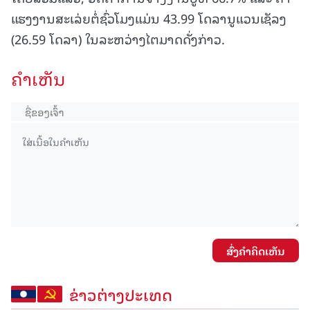
ແຮງງານສະເລ່ຍຕໍ່ຊົ່ວໂມງແມ່ນ 43.99 ໂດລານູແວນເຊັລງ
(26.59 ໂດລາ) ໃນລະຫວ່າງໄຕມາດດັ່ງກ່າວ.
ຄໍາເຫັນ
ສົ່ງຄໍາຄິດເຫັນ
ຂ່າວຕ່າງປະເທດ