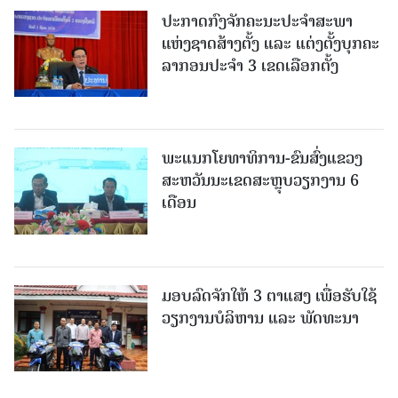
ປະກາດກົງຈັກຄະນະປະຈໍາສະພາ
ແຫ່ງຊາດສ້າງຕັ້ງ ແລະ ແຕ່ງຕັ້ງບຸກຄະ
ລາກອນປະຈໍາ 3 ເຂດເລືອກຕັ້ງ
ພະແນກໂຍທາທິການ-ຂົນສົ່ງແຂວງ
ສະຫວັນນະເຂດສະຫຼຸບວຽກງານ 6
ເດືອນ
ມອບລົດຈັກໃຫ້ 3 ຕາແສງ ເພື່ອຮັບໃຊ້
ວຽກງານບໍລິຫານ ແລະ ພັດທະນາ