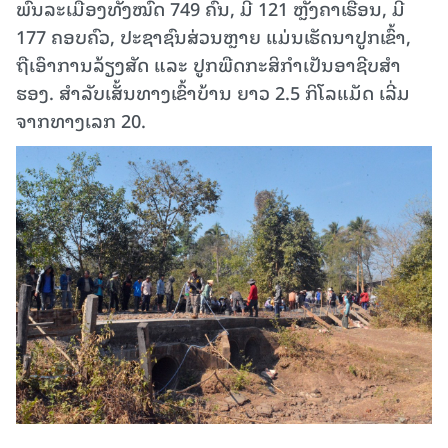
ພົນລະເມືອງທັງໝົດ 749 ຄົນ, ມີ 121 ຫຼັງຄາເຮືອນ, ມີ
177 ຄອບຄົວ, ປະຊາຊົນສ່ວນຫຼາຍ ແມ່ນເຮັດນາປູກເຂົ້າ,
ຖືເອົາການລ້ຽງສັດ ແລະ ປູກພືດກະສິກຳເປັນອາຊີບສໍາ
ຮອງ. ສໍາລັບເສັ້ນທາງເຂົ້າບ້ານ ຍາວ 2.5 ກິໂລແມັດ ເລີ່ມ
ຈາກທາງເລກ 20.