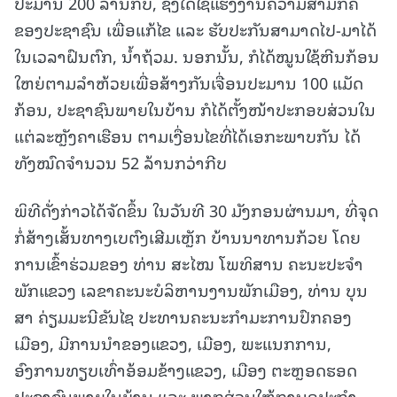
ປະມານ 200 ລ້ານກີບ, ຊຶ່ງໄດ້ໃຊ້ແຮງງານຄວາມສາມັກຄີ
ຂອງປະຊາຊົນ ເພື່ອແກ້ໄຂ ແລະ ຮັບປະກັນສາມາດໄປ-ມາໄດ້
ໃນເວລາຝົນຕົກ, ນ້ຳຖ້ວມ. ນອກນັ້ນ, ກໍໄດ້ໝູນໃຊ້ຫີນກ້ອນ
ໃຫຍ່ຕາມລຳຫ້ວຍເພື່ອສ້າງກັນເຈື່ອນປະມານ 100 ແມັດ
ກ້ອນ, ປະຊາຊົນພາຍໃນບ້ານ ກໍໄດ້ຕັ້ງໜ້າປະກອບສ່ວນໃນ
ແຕ່ລະຫຼັງຄາເຮືອນ ຕາມເງື່ອນໄຂທີ່ໄດ້ເອກະພາບກັນ ໄດ້
ທັງໝົດຈຳນວນ 52 ລ້ານກວ່າກີບ
ພິທີດັ່ງກ່າວໄດ້ຈັດຂຶ້ນ ໃນວັນທີ 30 ມັງກອນຜ່ານມາ, ທີ່ຈຸດ
ກໍ່ສ້າງເສັ້ນທາງເບຕົງເສີມເຫຼັກ ບ້ານນາທານກ້ວຍ ໂດຍ
ການເຂົ້າຮ່ວມຂອງ ທ່ານ ສະໄໝ ໂພທິສານ ຄະນະປະຈໍາ
ພັກແຂວງ ເລຂາຄະນະບໍລິຫານງານພັກເມືອງ, ທ່ານ ບຸນ
ສາ ຄ່ຽມມະນີຂັນໄຊ ປະທານຄະນະກຳມະການປົກຄອງ
ເມືອງ, ມີການນໍາຂອງແຂວງ, ເມືອງ, ພະແນກການ,
ອົງການທຽບເທົ່າອ້ອມຂ້າງແຂວງ, ເມືອງ ຕະຫຼອດຮອດ
ປະຊາຊົນພາຍໃນບ້ານ ແລະ ພາກສ່ວນໃຫ້ການອຸປະຖໍາ