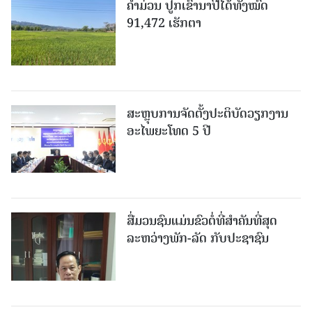
ຄໍາມ່ວນ ປູກເຂົ້ານາປີໄດ້ທັງໝົດ
91,472 ເຮັກຕາ
ສະຫຼຸບການຈັດຕັ້ງປະຕິບັດວຽກງານ
ອະໄພຍະໂທດ 5 ປີ
ສື່ມວນຊົນແມ່ນຂົວຕໍ່ທີ່ສໍາຄັນທີ່ສຸດ
ລະຫວ່າງພັກ-ລັດ ກັບປະຊາຊົນ