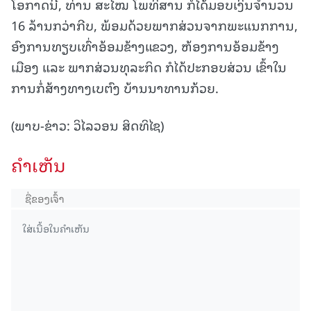
ໂອກາດນີ້, ທ່ານ ສະໄໝ ໂພທິສານ ກໍໄດ້ມອບເງິນຈຳນວນ
16 ລ້ານກວ່າກີບ, ພ້ອມດ້ວຍພາກສ່ວນຈາກພະແນກການ,
ອົງການທຽບເທົ່າອ້ອມຂ້າງແຂວງ, ຫ້ອງການອ້ອມຂ້າງ
ເມືອງ ແລະ ພາກສ່ວນທຸລະກິດ ກໍໄດ້ປະກອບສ່ວນ ເຂົ້າໃນ
ການກໍ່ສ້າງທາງເບຕົງ ບ້ານນາທານກ້ວຍ.
(ພາບ-ຂ່າວ: ວິໄລວອນ ສິດທິໄຊ)
ຄໍາເຫັນ