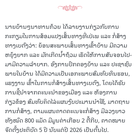
ນາຍບ້ານໆນາທານກ້ວຍ ໄດ້ລາຍງານກ່ຽວກັບການ
ກະກຽມໃນການສ້ອມແປງເສັ້ນທາງທີ່ເປ່ເພ ແລະ ກໍ່ສ້າງ
ທາງເບຕົງວ່າ: ຍ້ອນສະພາບເສັ້ນທາງເຂົ້າບ້ານ ມີຄວາມ
ຫຍຸ້ງຍາກ ແລະ ມັກເກີດນ້ຳຖ້ວມ ເຮັດໃຫ້ການສັນຈອນໄປ-
ມາມີຄວາມລຳບາກ. ອົງການປົກຄອງບ້ານ ແລະ ປະຊາຊົນ
ພາຍໃນບ້ານ ໄດ້ມີຄວາມເປັນເອກະພາບສົມທົບທຶນຮອນ,
ແຮງງານ ເຂົ້າໃນການກໍ່ສ້າງເສັ້ນທາງເບຕົງ, ໂດຍໄດ້ຮັບ
ການຊີ້ນໍາຈາກຄະນະນໍາຂອງເມືອງ ແລະ ຫ້ອງການ
ກ່ຽວຂ້ອງ ສົມທົບຄິດໄລ່ແຜນງົບປະມານນຳໃຊ້, ມາດຖານ
ການກໍ່ສ້າງ, ຕາມແຜນຄາດຄະເນຈະກໍ່ສ້າງ ມີລວງຍາວ
ທັງໝົດ 800 ແມັດ ມີມູນຄ່າເກືອບ 2 ຕື້ກີບ, ຄາດໝາຍ
ຈັດຕັ້ງປະຕິບັດ 5 ປີ ນັບແຕ່ປີ 2026 ເປັນຕົ້ນໄປ.