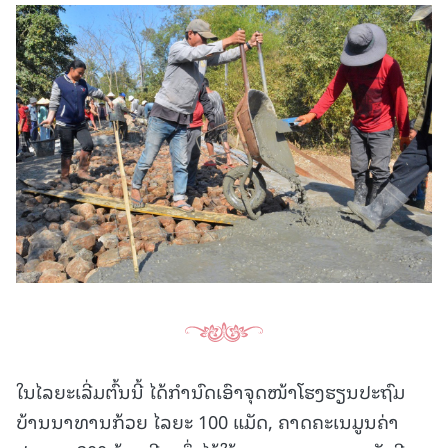
ໃນໄລຍະເລີ່ມຕົ້ນນີ້ ໄດ້ກໍານົດເອົາຈຸດໜ້າໂຮງຮຽນປະຖົມ
ບ້ານນາທານກ້ວຍ ໄລຍະ 100 ແມັດ, ຄາດຄະເນມູນຄ່າ