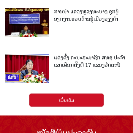
ການນຳ ແຂວງຫຼວງພະບາງ ຊຸກຍູ້
ວຽກງານຮອບດ້ານຢູ່ເມືອງວຽງຄໍາ
ແຕ່ງຕັ້ງ ຄະນະສະມາຊິກ ສພຊ ປະຈຳ
ເຂດເລືອກຕັ້ງທີ 17 ແຂວງອັດຕະປື
ເພີ່ມເຕີມ