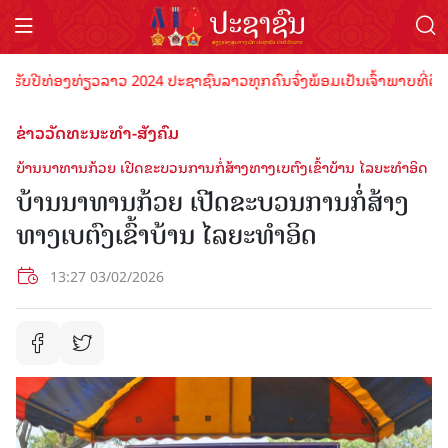
ປີທ່ອງທ່ຽວລາວ 2024 ປະຊາຊົນລາວທຸກຄົນຈົ່ງພ້ອມເປັນເຈົ້າພາບທີ່ດີ ຕ້ອນຮ
ຂ່າວວັດທະນະທຳ-ສັງຄົມ
ບ້ານນາທານກ້ວຍ ເປີດຂະບວນການກໍ່ສ້າງທາງເບຕົງເຂົ້າບ້ານ ໄລຍະທຳອິດ
ບ້ານນາທານກ້ວຍ ເປີດຂະບວນການກໍ່ສ້າງ
ທາງເບຕົງເຂົ້າບ້ານ ໄລຍະທຳອິດ
13:27 03/02/2026