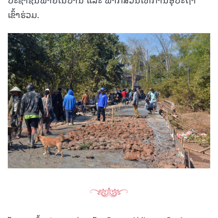
ເຂົ້າຮ່ວມ.