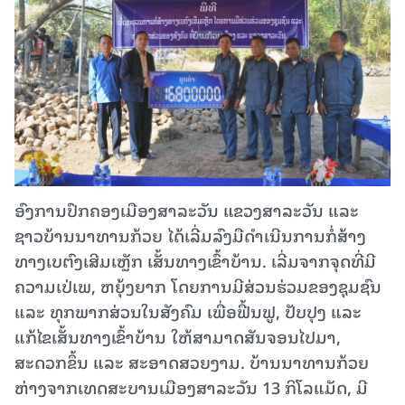
ອົງການປົກຄອງເມືອງສາລະວັນ ແຂວງສາລະວັນ ແລະ
ຊາວບ້ານນາທານກ້ວຍ ໄດ້ເລີ່ມລົງມືດໍາເນີນການກໍ່ສ້າງ
ທາງເບຕົງເສີມເຫຼັກ ເສັ້ນທາງເຂົ້າບ້ານ. ເລີ່ມຈາກຈຸດທີ່ມີ
ຄວາມເປ່ເພ, ຫຍຸ້ງຍາກ ໂດຍການມີສ່ວນຮ່ວມຂອງຊຸມຊົນ
ແລະ ທຸກພາກສ່ວນໃນສັງຄົມ ເພື່ອຟື້ນຟູ, ປັບປຸງ ແລະ
ແກ້ໄຂເສັ້ນທາງເຂົ້າບ້ານ ໃຫ້ສາມາດສັນຈອນໄປມາ,
ສະດວກຂຶ້ນ ແລະ ສະອາດສວຍງາມ. ບ້ານນາທານກ້ວຍ
ຫ່າງຈາກເທດສະບານເມືອງສາລະວັນ 13 ກິໂລແມັດ, ມີ