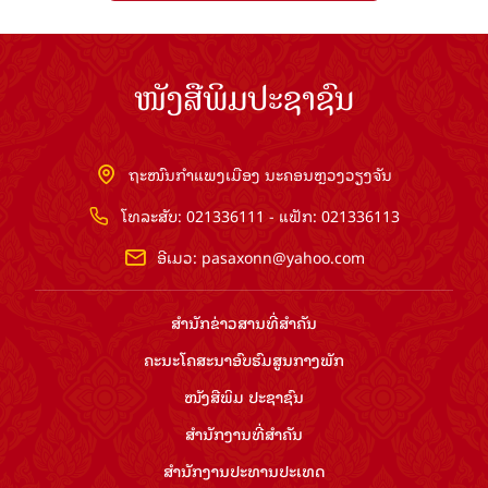
ໜັງສືພິມປະຊາຊົນ
ຖະໜົນກຳແພງເມືອງ ນະຄອນຫຼວງວຽງຈັນ
ໂທລະສັບ: 021336111 - ແຟັກ: 021336113
ອີເມວ:
pasaxonn@yahoo.com
ສຳ​ນັກ​ຂ່າວ​ສານ​ທີ່​ສຳ​ຄັນ​
ຄະນະໂຄສະນາອົບຮົມ​ສູນ​ກາງ​ພັກ
ໜັງສືພິມ ປະ​ຊາ​ຊົນ
ສຳ​ນັກ​ງານ​ທີ່​ສຳ​ຄັນ
ສຳ​ນັກ​ງານ​ປະ​ທານ​ປະ​ເທດ