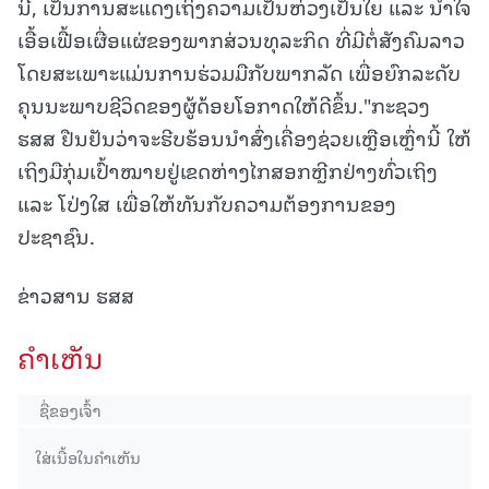
ນີ້, ເປັນການສະແດງເຖິງຄວາມເປັນຫ່ວງເປັນໃຍ ແລະ ນ້ຳໃຈ
ເອື້ອເຟື້ອເຜື່ອແຜ່ຂອງພາກສ່ວນທຸລະກິດ ທີ່ມີຕໍ່ສັງຄົມລາວ
ໂດຍສະເພາະແມ່ນການຮ່ວມມືກັບພາກລັດ ເພື່ອຍົກລະດັບ
ຄຸນນະພາບຊີວິດຂອງຜູ້ດ້ອຍໂອກາດໃຫ້ດີຂຶ້ນ."ກະຊວງ
ຮສສ ຢືນຢັນວ່າຈະຮີບຮ້ອນນຳສົ່ງເຄື່ອງຊ່ວຍເຫຼືອເຫຼົ່ານີ້ ໃຫ້
ເຖິງມືກຸ່ມເປົ້າໝາຍຢູ່ເຂດຫ່າງໄກສອກຫຼີກຢ່າງທົ່ວເຖິງ
ແລະ ໂປ່ງໃສ ເພື່ອໃຫ້ທັນກັບຄວາມຕ້ອງການຂອງ
ປະຊາຊົນ.
ຂ່າວສານ ຮສສ
ຄໍາເຫັນ