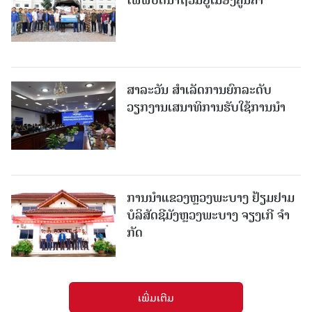
ສາລະວັນ ສໍາເລັດການຍົກລະດັບ
ວຽກງານເສນາທິການຮັບໃຊ້ການນໍາ
ການນຳແຂວງຫຼວງພະບາງ ຢ້ຽມ​ຢາມ
ບໍ​ລິ​ສັດຊີມັງຫຼວງພະບາງ ຈຽງເກີ ຈໍາ
ກັດ
ເພີ່ມເຕີມ