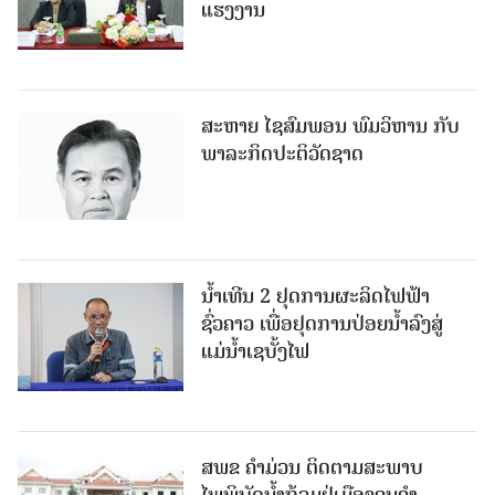
ແຮງງານ
ສະຫາຍ ໄຊສົມພອນ ພົມວິຫານ ກັບ
ພາລະກິດປະຕິວັດຊາດ
ນໍ້າເທີນ 2 ຢຸດການຜະລິດໄຟຟ້າ
ຊົ່ວຄາວ ເພື່ອຢຸດການປ່ອຍນໍ້າລົງສູ່
ແມ່ນໍ້າເຊບັ້ງໄຟ
ສ​ພ​ຂ ຄໍາມ່ວນ ຕິດຕາມສະພາບ
ໄພພິບັດນໍ້າຖ້ວມຢູ່ເມືອງຄູນຄໍາ