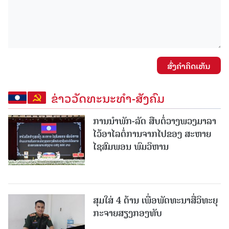
ສົ່ງຄໍາຄິດເຫັນ
ຂ່າວວັດທະນະທຳ-ສັງຄົມ
ການນໍາພັກ-ລັດ ສືບຕໍ່ວາງພວງມາລາ
ໄວ້ອາໄລຕໍ່ການຈາກໄປຂອງ ສະຫາຍ
ໄຊສົມພອນ ພົມວິຫານ
ສຸມໃສ່ 4 ດ້ານ ເພື່ອພັດທະນາສື່ວິທະຍຸ
ກະຈາຍສຽງກອງທັບ