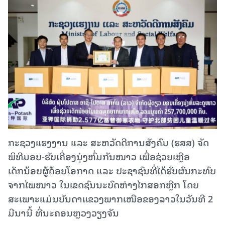
ກະຊວງແຮງງານ ແລະ ສະຫວັດດີການສັງຄົມ (ຮສສ) ຈັດ
ພິທີມອບ-ຮັບເຄື່ອງນຸ່ງຫົ່ມກັນໜາວ ເພື່ອຊ່ວຍເຫຼືອ
ເດັກນ້ອຍຜູ້ດ້ອຍໂອກາດ ແລະ ປະຊາຊົນທີ່ໄດ້ຮັບຜົນກະທົບ
ຈາກໄພໜາວ ໃນເຂດຊົນນະບົດຫ່າງໄກສອກຫຼີກ ໂດຍ
ສະເພາະແມ່ນບັນດາແຂວງພາກເໜືອຂອງລາວໃນວັນທີ 2
ມີນານີ້ ທີ່ນະຄອນຫຼວງວຽງຈັນ