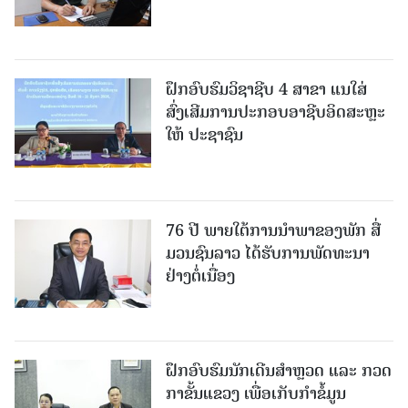
ຝຶກອົບຮົມວິຊາຊີບ 4 ສາຂາ ແນໃສ່
ສົ່ງເສີມການປະກອບອາຊີບອິດສະຫຼະ
ໃຫ້ ປະຊາຊົນ
76 ປີ ພາຍໃຕ້ການນໍາພາຂອງພັກ ສື່
ມວນຊົນລາວ ໄດ້ຮັບການພັດທະນາ
ຢ່າງຕໍ່ເນື່ອງ
ຝຶກອົບຮົມນັກເດີນສຳຫຼວດ ແລະ ກວດ
ກາຂັ້ນແຂວງ ເພື່ອເກັບກຳຂໍ້ມູນ