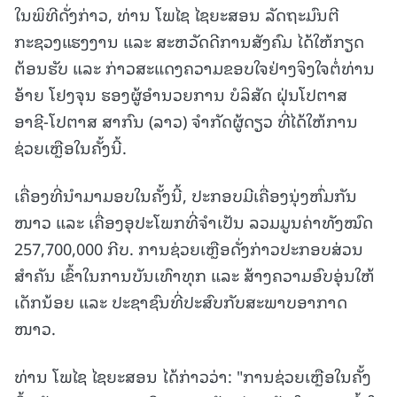
ໃນພິທີດັ່ງກ່າວ, ທ່ານ ໂພໄຊ ໄຊຍະສອນ ລັດຖະມົນຕີ
ກະຊວງແຮງງານ ແລະ ສະຫວັດດີການສັງຄົມ ໄດ້ໃຫ້ກຽດ
ຕ້ອນຮັບ ແລະ ກ່າວສະແດງຄວາມຂອບໃຈຢ່າງຈິງໃຈຕໍ່ທ່ານ
ອ້າຍ ໂຢງຈຸນ ຮອງຜູ້ອຳນວຍການ ບໍລິສັດ ຝຸ່ນໂປຕາສ
ອາຊີ-ໂປຕາສ ສາກົນ (ລາວ) ຈຳກັດຜູ້ດຽວ ທີ່ໄດ້ໃຫ້ການ
ຊ່ວຍເຫຼືອໃນຄັ້ງນີ້.
ເຄື່ອງທີ່ນຳມາມອບໃນຄັ້ງນີ້, ປະກອບມີເຄື່ອງນຸ່ງຫົ່ມກັນ
ໜາວ ແລະ ເຄື່ອງອຸປະໂພກທີ່ຈຳເປັນ ລວມມູນຄ່າທັງໝົດ
257,700,000 ກີບ. ການຊ່ວຍເຫຼືອດັ່ງກ່າວປະກອບສ່ວນ
ສຳຄັນ ເຂົ້າໃນການບັນເທົາທຸກ ແລະ ສ້າງຄວາມອົບອຸ່ນໃຫ້
ເດັກນ້ອຍ ແລະ ປະຊາຊົນທີ່ປະສົບກັບສະພາບອາກາດ
ໜາວ.
ທ່ານ ໂພໄຊ ໄຊຍະສອນ ໄດ້ກ່າວວ່າ: "ການຊ່ວຍເຫຼືອໃນຄັ້ງ