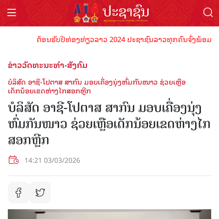
ຕ້ອນຮັບປີທ່ອງທ່ຽວລາວ 2024 ປະຊາຊົນລາວທຸກຄົນຈົ່ງພ້ອມເປັນເຈົ້
ຂ່າວວັດທະນະທຳ-ສັງຄົມ
ບໍລິສັດ ອາຊີ-ໂປຕາສ ສາກົນ ມອບເຄື່ອງນຸ່ງຫົ່ມກັນໜາວ ຊ່ວຍເຫຼືອ
ເດັກນ້ອຍເຂດຫ່າງໄກສອກຫຼີກ
ບໍລິສັດ ອາຊີ-ໂປຕາສ ສາກົນ ມອບເຄື່ອງນຸ່ງ
ຫົ່ມກັນໜາວ ຊ່ວຍເຫຼືອເດັກນ້ອຍເຂດຫ່າງໄກ
ສອກຫຼີກ
14:21 03/03/2026