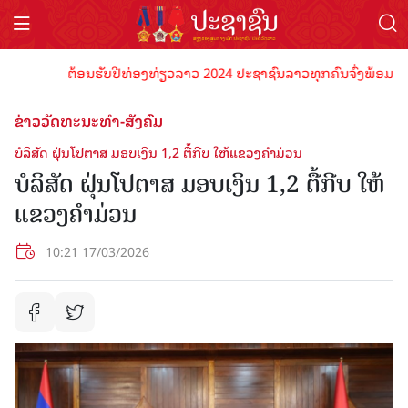
ຕ້ອນຮັບປີທ່ອງທ່ຽວລາວ 2024 ປະຊາຊົນລາວທຸກຄົນຈົ່ງພ້ອມເປັນເຈົ້າ
ຂ່າວວັດທະນະທຳ-ສັງຄົມ
ບໍລິສັດ ຝຸ່ນໂປຕາສ ມອບເງິນ 1,2 ຕື້ກີບ ໃຫ້ແຂວງຄໍາມ່ວນ
ບໍລິສັດ ຝຸ່ນໂປຕາສ ມອບເງິນ 1,2 ຕື້ກີບ ໃຫ້
ແຂວງຄໍາມ່ວນ
10:21 17/03/2026