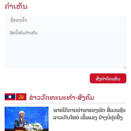
ຄໍາເຫັນ
ສົ່ງຄໍາຄິດເຫັນ
ຂ່າວວັດທະນະທຳ-ສັງຄົມ
ພາຍໃຕ້ການນໍາພາຂອງພັກ ສື່ມວນຊົນ
ລາວເຕີບໃຫຍ່ ເຂັ້ມແຂງ ຢ່າງບໍ່ຢຸດຢັ້ງ