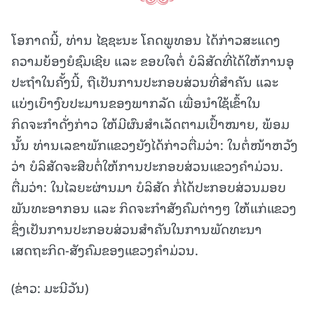
ໂອກາດນີ້, ທ່ານ ໄຊຊະນະ ໂຄດພູທອນ ໄດ້ກ່າວສະແດງ
ຄວາມຍ້ອງຍໍຊົມເຊີຍ ແລະ ຂອບໃຈຕໍ່ ບໍລິສັດທີ່ໄດ້ໃຫ້ການອຸ
ປະຖໍາໃນຄັ້ງນີ້, ຖືເປັນການປະກອບສ່ວນທີ່ສຳຄັນ ແລະ
ແບ່ງເບົາງົບປະມານຂອງພາກລັດ ເພື່ອນໍາໃຊ້ເຂົ້າໃນ
ກິດຈະກຳດັ່ງກ່າວ ໃຫ້ມີຜົນສໍາເລັດຕາມເປົ້າໝາຍ, ພ້ອມ
ນັ້ນ ທ່ານເລຂາພັກແຂວງຍັງໄດ້ກ່າວຕື່ມວ່າ: ໃນຕໍ່ໜ້າຫວັງ
ວ່າ ບໍລິສັດຈະສືບຕໍ່ໃຫ້ການປະກອບສ່ວນແຂວງຄໍາມ່ວນ.
ຕື່ມວ່າ: ໃນໄລຍະຜ່ານມາ ບໍລິສັດ ກໍ່ໄດ້ປະກອບສ່ວນມອບ
ພັນທະອາກອນ ແລະ ກິດຈະກໍາສັງຄົມຕ່າງໆ ໃຫ້ແກ່ແຂວງ
ຊຶ່ງເປັນການປະກອບສ່ວນສໍາຄັນໃນການພັດທະນາ
ເສດຖະກິດ-ສັງຄົມຂອງແຂວງຄໍາມ່ວນ.
(ຂ່າວ: ມະນີວັນ)