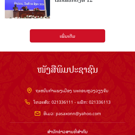
ເຂດເລືອກຕັ້ງທີ 12
ເພີ່ມເຕີມ
ໜັງສືພິມປະຊາຊົນ
ຖະໜົນກຳແພງເມືອງ ນະຄອນຫຼວງວຽງຈັນ
ໂທລະສັບ: 021336111 - ແຟັກ: 021336113
ອີເມວ:
pasaxonn@yahoo.com
ສຳ​ນັກ​ຂ່າວ​ສານ​ທີ່​ສຳ​ຄັນ​