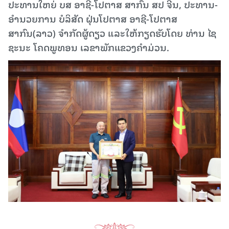
ປະທານໃຫຍ່ ບສ ອາຊີ-ໂປຕາສ ສາກົນ ສປ ຈີນ, ປະທານ-
ອຳນວຍການ ບໍລິສັດ ຝຸ່ນໂປຕາສ ອາຊີ-ໂປຕາສ
ສາກົນ(ລາວ) ຈຳກັດຜູ້ດຽວ ແລະໃຫ້ກຽດຮັບໂດຍ ທ່ານ ໄຊ
ຊະນະ ໂຄດພູທອນ ເລຂາພັກແຂວງຄໍາມ່ວນ.