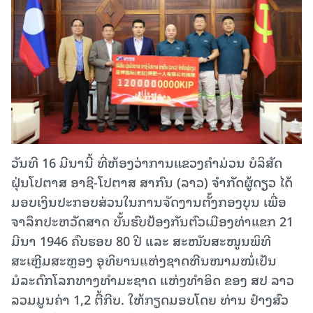
ວັນທີ 16 ມີນານີ້ ທີ່ຫ້ອງວ່າການແຂວງຄໍາມ່ວນ ບໍລິສັດ
ຝຸ່ນໂປຕາສ ອາຊີ-ໂປຕາສ ສາກົນ (ລາວ) ຈໍາກັດຜູ້ດຽວ ໄດ້
ມອບເງິນປະກອບສ່ວນໃນການຈັດງານຕັ້ງກອງບຸນ ເພື່ອ
ຈາລຶກປະຫວັດສາດ ບັ້ນຮົບປ້ອງກັນຕົວເມືອງທ່າແຂກ 21
ມີນາ 1946 ຄົບຮອບ 80 ປີ ແລະ ສະໜັບສະໜູນພິທີ
ສະເຫຼີມສະຫຼອງ ອຸທິຍານແຫ່ງຊາດຫີນໜາມໜໍ່ເປັນ
ມໍລະດົກໂລກທາງທໍາມະຊາດ ແຫ່ງທໍາອິດ ຂອງ ສປ ລາວ
ລວມມູນຄ່າ 1,2 ຕື້ກີບ. ໃຫ້ກຽດມອບໂດຍ ທ່ານ ຢ໋າງສົວ