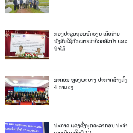
ກອງປະຊຸມຖອນບົດຮຽນ ເຄືອຂ່າຍ
ບັງຄັບໃຊ້ກົດໝາຍວ່າດ້ວຍສັດປ່າ ແລະ
ປ່າໄມ້
ນະຄອນ ຫຼວງພະບາງ ປະ​ກາດ​ສ້າງ​ຕັ້ງ
4 ຕາແສງ
ປະກາດ ແຕ່ງຕັ້ງບຸກຄະລາກອນ ປະຈໍາ