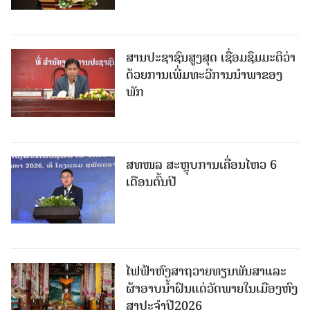
ສານປະຊາຊົນສູງສຸດ ເຊື່ອມຊຶມມະຕິວ່າ
ດ້ວຍການເພີ່ມທະວີການນຳພາຂອງ
ພັກ
ສທໜລ ສະຫຼຸບການເຄື່ອນໄຫວ 6
ເດືອນຕົ້ນປີ
ໄຟຟ້າຫົງສາຖວາຍທຽນພັນສາແລະ
ຜ້າອາບນໍ້າຝົນແດ່ວັດພາຍໃນເມືອງຫົງ
ສາປະຈໍາປີ2026