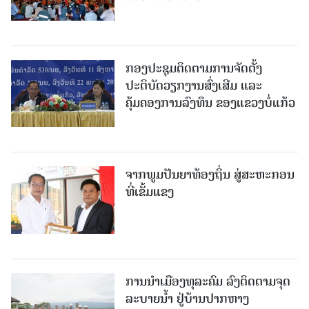
ກອງປະຊຸມຕິດຕາມການຈັດຕັ້ງ
ປະຕິບັດວຽກງານສົ່ງເສີມ ແລະ
ຄຸ້ມຄອງການລົງທຶນ ຂອງແຂວງບໍ່ແກ້ວ
ຈາກພູມປັນຍາທ້ອງຖິ່ນ ສູ່ສະຫະກອນ
ທີ່ເຂັ້ມແຂງ
ການນໍາເມືອງທຸລະຄົມ ລົງຕິດຕາມຈຸດ
ລະບາຍນໍ້າ ຢູ່ບ້ານປາກຫາງ