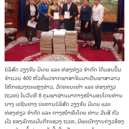
ບໍລິສັດ ວຽງຈັນ ມີເດຍ ແລະ ທ່ອງທ່ຽວ ຈຳກັດ ໄດ້ມອບປຶ້ມ
ຈຳນວນ 400 ຫົວທີ່ແປຈາກພາສາຈີນມາເປັນພາສາລາວ
ໃຫ້ກະຊວງຖະແຫຼງຂ່າວ, ວັດທະນະທຳ ແລະ ທ່ອງທ່ຽວ
(ຖວທ) ໃນວັນທີ 8 ກຸມພາຜ່ານມາຕາງໜ້າມອບໂດຍທ່ານ
ນາງ ເຢຊິນຢາງ ປະທານບໍລິສັດ ວຽງຈັນ ມີເດຍ ແລະ
ທ່ອງທ່ຽວ ຈຳກັດ ແລະ ຕາງໜ້າຮັບໂດຍ ທ່ານ ວັນສີ ກົວ
ມົວ ຮອງລັດຖະມົນຕີກະຊວງ ຖວທ, ມີພະນັກງານກ່ຽວຂ້ອງ