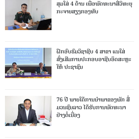
ສຸມໃສ່ 4 ດ້ານ ເພື່ອພັດທະນາສື່ວິທະຍຸ
ກະຈາຍສຽງກອງທັບ
ຝຶກອົບຮົມວິຊາຊີບ 4 ສາຂາ ແນໃສ່
ສົ່ງເສີມການປະກອບອາຊີບອິດສະຫຼະ
ໃຫ້ ປະຊາຊົນ
76 ປີ ພາຍໃຕ້ການນໍາພາຂອງພັກ ສື່
ມວນຊົນລາວ ໄດ້ຮັບການພັດທະນາ
ຢ່າງຕໍ່ເນື່ອງ