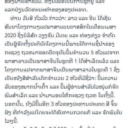
ສອງຝ່າຍເຂົ້າຮ່ວມ. ທັງນີ້ເພື່ອເປັນການຊຸກຍູ້ ແລະ
ແລກປ່ຽນວັດທະນະທຳຂອງສອງປະເທດ.
ທ່ານ ວັນສີ ກົວມົວ ກ່າວວ່າ: ລາວ ແລະ ຈີນ ໄດ້ເຊັນ
ສັນຍາໂຄງການໆແປພາສາແບບຄາສສິກໃນເດືອນເມສາ
2020 ຊຶ່ງບໍລິສັດ ວຽງຈັນ ມີເດຍ ແລະ ທ່ອງທ່ຽວ ຈຳກັດ
ເປັນຜູ້ຈັດຕັ້ງປະຕິບັດໂຄງການນີ້ພາຍໃຕ້ການຊີ້ນຳຂອງ
ກະຊວງ ຖວທມາຮອດປັດຈຸບັນປຶ້ມຈຳນວນ 5 ຫົວແປຈາກ
ພາສາລາວເປັນພາສາຈີນໃນຊຸດທີ 1 ໄດ້ສຳເລັດແລ້ວ ແລະ
ໂຄງການແປຈາກພາສາຈີນເປັນພາສາລາວໃນຊຸດທີ 1 ຊຶ່ງ
ເປັນໜັງສືສໍາລັບເດັກຈຳນວນ 2 ຫົວທີ່ມີຊື່ວ່າ: ປຶ້ມຄວາມ
ລັບຂອງໝາກນໍ້າເຕົ້າ ແລະ ປຶ້ມຜູ້ອ່ານສໍາລັບໄວໜຸ່ມກໍຈັດ
ພິມສຳເລັດ ແລະ ນໍາມາມອບໃຫ້ກະຊວງ ຖວທ ໃນຄັ້ງນີ້.
ນອກນັ້ນ, ຍັງມີປຶ້ມອີກ 3 ຫົວຂອງປະທານປະເທດ ສີ ຈິ້ນ
ຜິງ ທີ່ກຳລັງແປໂດຍຈະໄດ້ຮັບການກວດແກ້ ແລະ ຈັດພິມໃນ
ໄວໆນີ້.