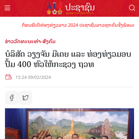
ຕ້ອນຮັບປີທ່ອງທ່ຽວລາວ 2024 ປະຊາຊົນລາວທຸກຄົນຈົ່ງພ້ອມເປັນເຈົ້
ຂ່າວວັດທະນະທຳ-ສັງຄົມ
ບໍລິສັດ ວຽງຈັນ ມີເດຍ ແລະ ທ່ອງທ່ຽວມອບ
ປຶ້ມ 400 ຫົວໃຫ້ກະຊວງ ຖວທ
15:24 09/02/2024