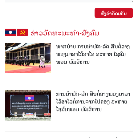
ສົ່ງຄໍາຄິດເຫັນ
ຂ່າວວັດທະນະທຳ-ສັງຄົມ
ພາກບ່າຍ ການນໍາພັກ-ລັດ ສືບຕໍ່ວາງ
ພວງມາລາໄວ້ອາໄລ ສະຫາຍ ໄຊສົມ
ພອນ ພົມວິຫານ
ການນໍາພັກ-ລັດ ສືບຕໍ່ວາງພວງມາລາ
ໄວ້ອາໄລຕໍ່ການຈາກໄປຂອງ ສະຫາຍ
ໄຊສົມພອນ ພົມວິຫານ