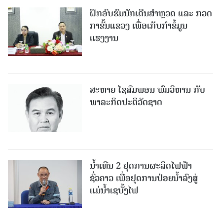
ຝຶກອົບຮົມນັກເດີນສຳຫຼວດ ແລະ ກວດ
ກາຂັ້ນແຂວງ ເພື່ອເກັບກຳຂໍ້ມູນ
ແຮງງານ
ສະຫາຍ ໄຊສົມພອນ ພົມວິຫານ ກັບ
ພາລະກິດປະຕິວັດຊາດ
ນໍ້າເທີນ 2 ຢຸດການຜະລິດໄຟຟ້າ
ຊົ່ວຄາວ ເພື່ອຢຸດການປ່ອຍນໍ້າລົງສູ່
ແມ່ນໍ້າເຊບັ້ງໄຟ