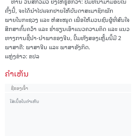
ທ່ານ ວັນສີກົວມົວ ຍັງໃຫ້ຮູ້ອີກວ່າ: ປຶ້ມທີ່ນຳມາມອບໃນ
ຄັ້ງນີ້, ຈະໄດ້ນຳໄປແຈກຢາຍໃຫ້ບັນດາສະມາຊິກພັກ
ພາຍໃນກະຊວງ ແລະ ຫໍສະໝຸດ ເພື່ອໃຫ້ມວນຊົນຜູ້ທີ່ສົນໃຈ
ສຶກສາຄົ້ນຄວ້າ ແລະ ຮ່ຳຮຽນເອົາແນວຄວາມຄິດ ແລະ ແນວ
ທາງການຊີ້ນຳ-ນຳພາຂອງຈີນ, ປຶ້ມທັງສອງເຫຼັ້ມນີ້ມີ 2
ພາສາຄື: ພາສາຈີນ ແລະ ພາສາອັງກິດ.
ແຫຼ່ງຂ່າວ: ຂປລ
ຄໍາເຫັນ