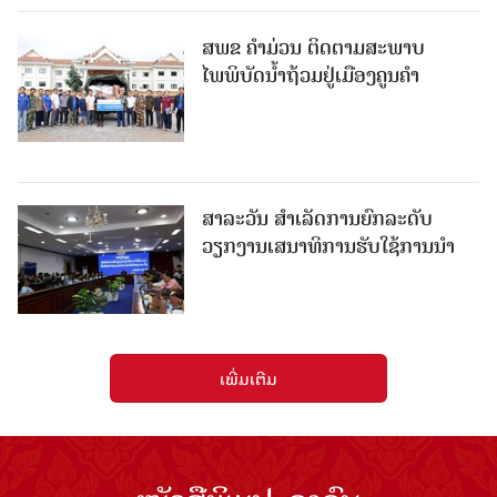
ສ​ພ​ຂ ຄໍາມ່ວນ ຕິດຕາມສະພາບ
ໄພພິບັດນໍ້າຖ້ວມຢູ່ເມືອງຄູນຄໍາ
ສາລະວັນ ສໍາເລັດການຍົກລະດັບ
ວຽກງານເສນາທິການຮັບໃຊ້ການນໍາ
ເພີ່ມເຕີມ