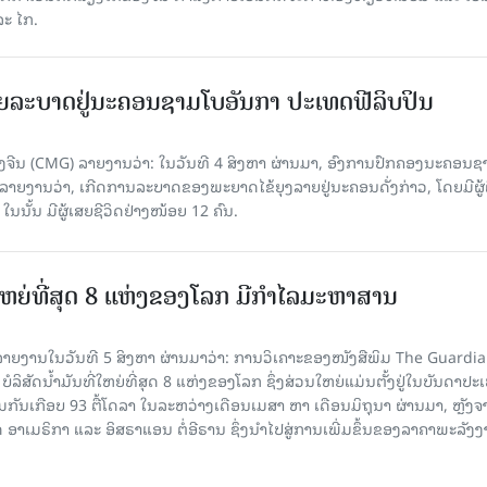
ລະ ໄກ.
ຍລະບາດຢູ່ນະຄອນຊາມໂບ​ອັນກາ ປະເທດຟີລິບປິນ
ີນ (CMG) ລາຍງານວ່າ: ໃນວັນທີ 4 ສິງ​ຫາ ຜ່ານມາ, ອົງການ​ປົກ​ຄອງນະຄອນຊ
ລາຍ​ງານວ່າ, ເກີດ​ການລະບາດ​ຂອງພະຍາດໄຂ້ຍຸງລາຍຢູ່ນະຄອນດັ່ງກ່າວ, ໂດຍມີຜູ້
, ໃນນັ້ນ ມີຜູ້ເສຍຊີວິດຢ່າງໜ້ອຍ 12 ຄົນ.
ທີ່ໃຫຍ່ທີ່ສຸດ 8 ແຫ່ງຂອງໂລກ ມີກຳໄລມະຫາສານ
າຍງານໃນວັນທີ 5 ສິງຫາ ຜ່ານມາວ່າ: ການວິເຄາະຂອງໜັງສືພິມ The Guardi
 ບໍລິສັດນ້ຳມັນທີ່ໃຫຍ່ທີ່ສຸດ 8 ແຫ່ງຂອງໂລກ ຊຶ່ງສ່ວນໃຫຍ່ແມ່ນຕັ້ງຢູ່ໃນບັນດາປ
ມກັນເກືອບ 93 ຕື້ໂດລາ ໃນລະຫວ່າງເດືອນເມສາ ຫາ ເດືອນມິຖຸນາ ຜ່ານມາ, ຫຼັງຈ
າເມຣິກາ ແລະ ອິສຣາແອນ ຕໍ່ອີຣານ ຊຶ່ງນຳໄປສູ່ການເພີ່ມຂຶ້ນຂອງລາຄາພະລັງ