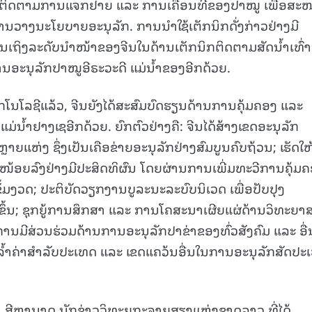
ຕິດຕາມການແຈກຢາຍ ແລະ ການເຄື່ອນທີ່ຂອງປາໝູ ເພື່ອສະ
ານວາງນະໂຍບາຍອະນຸລັກ. ການນຳໃຊ້ເຕັກນິກດັ່ງກ່າວຢ່າງມີ
ັນເຖິງລະດັບນຳໜ້າຂອງຈີນໃນດ້ານເຕັກນິກຕິດຕາມສັດນ້ຳເທົ່ານ
ານອະນຸລັກປາໝູອີຣະວະດີ ແມ່ນ້ຳຂອງອີກດ້ວຍ.
ນໂລຊີແລ້ວ, ຈີນຍັງໄດ້ສະສົມບົດຮຽນດ້ານການຄຸ້ມຄອງ ແລະ
ນ້ຳຢາງເຊອີກດ້ວຍ. ຍົກຕົວຢ່າງຄື: ຈີນໄດ້ສ້າງເຂດອະນຸລັກ
ຍແຫ່ງ ຊຶ່ງເປັນເຄືອຂ່າຍອະນຸລັກຢ່າງສົມບູນຄົບຖ້ວນ; ເຮັດໃຫ
ດໜ້ອຍລົງຢ່າງມີປະສິດທິຜົນ ໂດຍຜ່ານການເພີ່ມທະວີການຄຸ້ມ
້ມງວດ; ປະຕິບັດວຽກງານບູລະນະລະບົບນິເວດ ເພື່ອປັບປຸງ
ດີຂຶ້ນ; ຊຸກຍູ້ການສຶກສາ ແລະ ການໂຄສະນາເຜີຍແຜ່ດ້ານວິທະຍາ
ການມີສ່ວນຮ່ວມດ້ານການອະນຸລັກປາຂ່າຂອງທົ່ວສັງຄົມ ແລະ ອື່
ທີ່ລ້ຳຄ່າສໍາລັບປະເທດ ແລະ ເຂດແຄວ້ນອື່ນໃນການອະນຸລັກສັດປະ
ສອນ ສີຫານາດ ນັກຂ່າວວິທະຍຸກະຈາຍສຽງແຫ່ງຊາດລາວ ທີ່ໄດ້