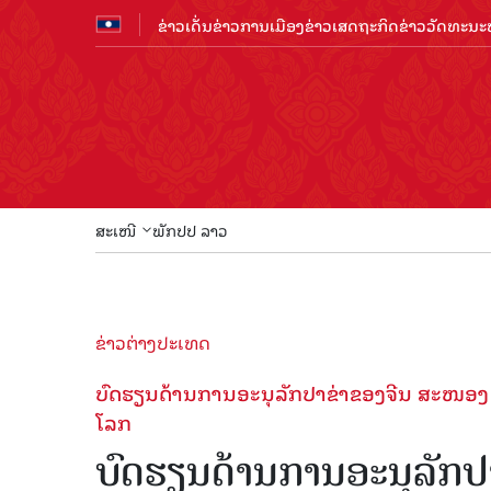
ຂ່າວເດັ່ນ
ຂ່າວການເມືອງ
ຂ່າວເສດຖະກິດ
ຂ່າວວັດທະນະທ
ສະເໜີ
ພັກປປ ລາວ
ຂ່າວຕ່າງປະເທດ
ບົດ​ຮຽນດ້ານ​ການ​ອະ​ນຸ​ລັກ​ປາ​ຂ່າ​ຂອງ​ຈີນ​ ສະ​ໜອງ “ສ
ໂລກ
ບົດ​ຮຽນດ້ານ​ການ​ອະ​ນຸ​ລັກ​ປາ