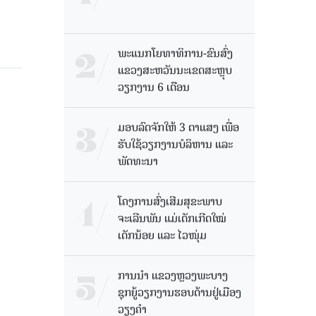
ພະແນກໂຍທາທິການ-ຂົນສົ່ງ
ແຂວງສະຫວັນນະເຂດສະຫຼຸບ
ວຽກງານ 6 ເດືອນ
ມອບລົດຈັກໃຫ້ 3 ຕາແສງ ເພື່ອ
ຮັບໃຊ້ວຽກງານບໍລິຫານ ແລະ
ພັດທະນາ
ໂຄງການສົ່ງເສີມສຸຂະພາບ
ຈະເລີນພັນ ແມ່ເດັກເກີດໃໝ່
ເດັກນ້ອຍ ແລະ ໄວໜຸ່ມ
ການນຳ ແຂວງຫຼວງພະບາງ
ຊຸກຍູ້ວຽກງານຮອບດ້ານຢູ່ເມືອງ
ວຽງຄໍາ