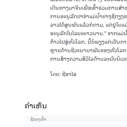
ເດີນທາງມາຈີນເພື່ອເຂົ້າຮ່ວມການສຳພ
ການອະນຸລັກປາຂ່າແມ່ນ້ຳຢາງຊີກຽງຂອ
ລາວໄດ້ສູນພັນແລ້ວກໍຕາມ, ແຕ່ຢູ່ໃນແ
ອະນຸລັກໃນໄລຍະຍາວນານ.” ຈາກແມ່ນ
ກ້າວໄປສູ່ທົ່ວໂລກ, ນີ້ບໍ່ພຽງແຕ່ເປ
ຫຼາຍດ້ານຊີວະນານາພັນຂອງທົ່ວໂລກເທ
ການສ້າງຄວາມສິວິໄລດ້ານລະບົບນິເວ
ໂດຍ: ຊີອາໄອ
ຄໍາເຫັນ