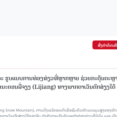
ສົ່ງຄໍາຄິດເຫ
ະ ຮູບແບບການທ່ອງທ່ຽວທີ່ຫຼາກຫຼາຍ ຊ່ວຍກະຕຸ້ນຕະຫຼ
ນະຄອນລີ່ຈຽງ (Lijiang) ທາງພາກຕາເວັນຕົກສ່ຽງໃຕ້
Yulong Snow Mountain), ການນັ່ງເຮລິຄອບເຕີເພື່ອຊົມທິວທັດແບບມຸມສູງຂອງທັດ
ວັນຕົກສ່ຽງໃຕ້ຂອງຈີນ ກຳລັງກາຍເປັນກິດຈະກຳທ່ອງທ່ຽວທີ່ນິຍົມ ແລະ ເປັ