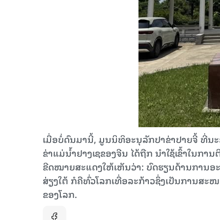
ເມື່ອ​ບໍ່​ດົນ​ມາ​ນີ້, ມູນ​ນິ​ທິ​ອະ​ນຸ​ລັກ​ປາ​ຂ່າ​ປາຍ​ຈີ້ ທີ
ຂ່າ​ແມ່​ນ້ຳ​ຢາງ​ເຊຂອງ​ຈີນ​ ໄດ້​ຖືກ ​ນໍ​າ​ໃຊ້​ເຂົ້າ​ໃນ​ການ
ຂີດ​ໝາຍ​ສະ​ແດງ​ໃຫ້​ເຫັນ​ວ່າ: ບົດ​ຮຽນ​ດ້ານ​ການ​ອະ​ນຸ​ລ
ສ່ຽງ​ໃຕ້ ກໍ​ຄື​ທົ່ວ​ໂລກ​ເທື່ອ​ລະ​ກ້າວຊຶ່ງ​ເປັນ​ການສະ​ໜ
ຂອງ​ໂລກ.