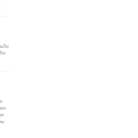
າມໂບ​
ຕິດ
an
ະເທດ
າກ
ງານ