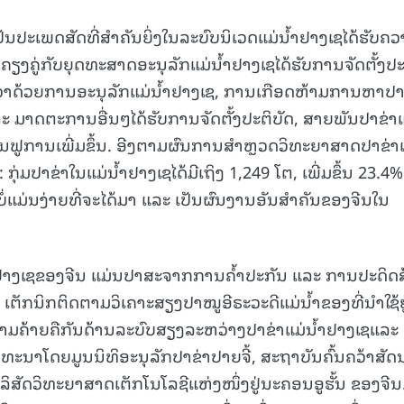
15.040(07-08-20
ປັນປະເພດສັດທີ່ສຳຄັນຍິ່ງໃນລະບົບນິເວດແມ່ນ້ຳຢາງເຊໄດ້ຮັບຄ
ີ້, ຄຽງຄູ່ກັບຍຸດທະສາດອະນຸລັກແມ່ນ້ຳຢາງເຊໄດ້ຮັບການຈັດຕັ້ງປ
ວ່າດ້ວຍການອະນຸລັກແມ່ນ້ຳຢາງເຊ, ການເກືອດຫ້າມການຫາປາຢ
ລະ ມາດຕະການອື່ນໆໄດ້ຮັບການຈັດຕັ້ງປະຕິບັດ, ສາຍພັນປາຂ່າແ
ຟື້ນຟູການເພີ່ມຂຶ້ນ. ອີງຕາມຜົນການສຳຫຼວດວິທະຍາສາດປາຂ່າ
າ: ກຸ່ມປາຂ່າໃນແມ່ນ້ຳຢາງເຊໄດ້ມີເຖິງ 1,249 ໂຕ, ເພີ່ມຂຶ້ນ 23.4%
ວບໍ່ແມ່ນງ່າຍທີ່ຈະໄດ້ມາ ແລະ ເປັນຜົນງານອັນສຳຄັນຂອງຈີນໃນ
ຳຢາງເຊຂອງຈີນ ແມ່ນປາສະຈາກການຄ້ຳປະກັນ ແລະ ການປະດິດສ
. ເຕັກນິກຕິດຕາມວິເຄາະສຽງປາໝູອີຣະວະດີແມ່ນ້ຳຂອງທີ່ນຳໃຊ້ຢູ
ຄວາມຄ້າຍຄືກັນດ້ານລະບົບສຽງລະຫວ່າງປາຂ່າແມ່ນ້ຳຢາງເຊແລະ
ັດທະນາໂດຍມູນນິທິອະນຸລັກປາຂ່າປາຍຈີ້, ສະຖາບັນຄົ້ນຄວ້າສັດນ
ສັດວິທະຍາສາດເຕັກໂນໂລຊີແຫ່ງໜຶ່ງຢູ່ນະຄອນອູຮັ້ນ ຂອງຈີນ