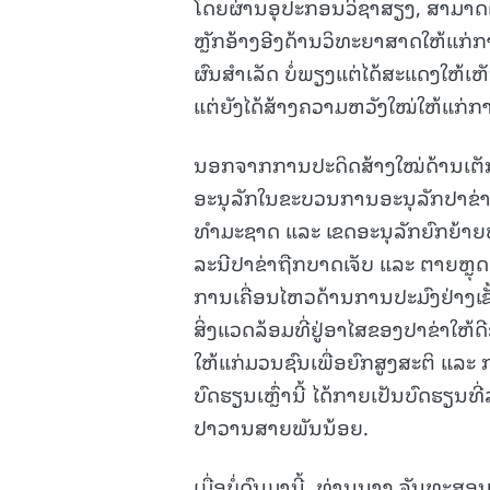
ໂດຍຜ່ານອຸປະກອນວິຊາສຽງ, ສາມາດ
ຫຼັກອ້າງອີງດ້ານວິທະຍາສາດໃຫ້ແກ່ກ
ຜົນສຳເລັດ ບໍ່ພຽງແຕ່ໄດ້ສະແດງໃຫ້ເຫ
ແຕ່ຍັງໄດ້ສ້າງຄວາມຫວັງໃໝ່ໃຫ້ແກ່ກ
ນອກຈາກການປະດິດສ້າງໃໝ່ດ້ານເຕັກໂ
ອະນຸລັກໃນຂະບວນການອະນຸລັກປາຂ່າແມ່
ທຳມະຊາດ ແລະ ເຂດອະນຸລັກຍົກຍ້າຍຫຼາ
ລະນີປາຂ່າຖືກບາດເຈັບ ແລະ ຕາຍຫຼຸ
ການເຄື່ອນໄຫວດ້ານການປະມົງຢ່າງເຂັ
ສິ່ງແວດລ້ອມທີ່ຢູ່ອາໄສຂອງປາຂ່າໃຫ້
ໃຫ້ແກ່ມວນຊົນເພື່ອຍົກສູງສະຕິ ແລະ 
ບົດຮຽນເຫຼົ່ານີ້ ໄດ້ກາຍເປັນບົດຮຽນ
ປາວານສາຍພັນນ້ອຍ.
ເມື່ອບໍ່ດົນມານີ້, ທ່ານນາງ ຈັນທະ