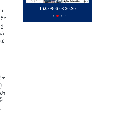
26)
15.039(06-08-2026)
1
ວາມ
ະຕິດ
ູ່
ມ່
ແມ່
້າງ
່
 ປາ
້ຳ
.