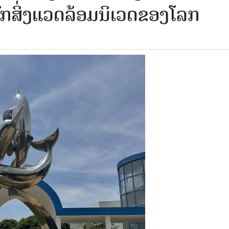
ລັກ​ສິ່ງ​ແວດ​ລ້ອມ​ນິ​ເວດ​ຂອງ​ໂລກ