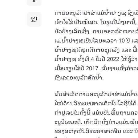
ການອະນຸລັກປາຂ່າແມ່ນ້ຳຢາງເຊ ຊຶ່ງເ
ເອົາໃຈໃສ່ເປັນພິເສດ. ໃນຊຸມປີມໍ່ໆມານ
ບັດຢ່າງເລິກເຊິ່ງ, ການອອກກົດໝາຍ
ແມ່ນໍ້າຢາງເຊເປັນໄລຍະເວລາ 10 ປີ ແ
ນ້ຳຢາງເຊໄດ້ຢຸດຕິການຫຼຸດລົງ ແລະ 
ນ້ຳຢາງເຊ ຄັ້ງທີ 4 ໃນປີ 2022 ໃຫ້ຮູ້ວ່
ເມື່ອທຽບໃສ່ປີ 2017. ຜົນງານດັ່ງກ່າ
ຂົງເຂດອະນຸລັກສັດນ້ຳ.
ຜົນສຳເລັດການອະນຸລັກປາຂ່າແມ່ນ້
ໃໝ່ດ້ານວິທະຍາສາດເຕັກໂນໂລຊີບໍ່ໄດ້
ກຳປູເຈຍໃນຄັ້ງນີ້ ແມ່ນບົນພື້ນຖານ
ໝູອີຣະວະດີ. ເຕັກນິກດັ່ງກ່າວແມ່ນພ
ຂອງສະຖາບັນວິທະຍາສາດຈີນ ແລະ ບໍລິ