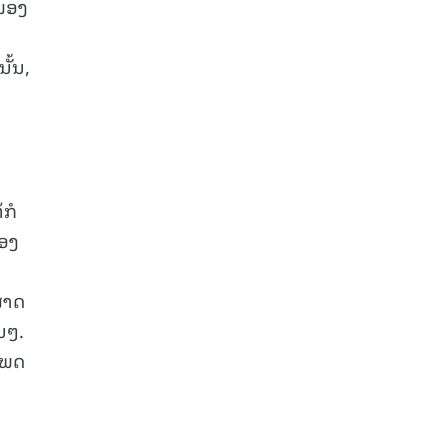
ໜອງ
ັ້ນ,
້ກໍ
ຄອງ
ສາດ
ນໆ.
ເພດ