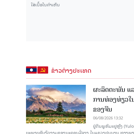
ຂ່າວຕ່າງປະເທດ
ຜະລິດຕະພັນ ແລ
ການທ່ອງທ່ຽວໃນ
ຂອງຈີນ
06/08/2026 13:32
ຢູ່ຕີນພູຫິມະຢູຫຼົງ (
ຍະພາບອັນງົດງາມຂອງນະຄອນລີ່ຈຽງ ໃນແຂວງຢຸນນານ ທາງພາກຕາເ