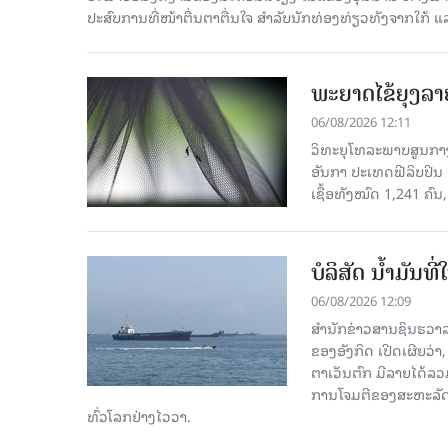
ປະສົບການທີ່ໜ້າຕື່ນຕາຕື່ນໃຈ ສຳລັບນັກທ່ອງທ່ຽວທັງຈາກໃກ້ ແ
ພະຍາດໄຂ້ຍຸງລາ
06/08/2026 12:11
ວິທະຍຸໂທລະພາບສູນກາງຈ
ອັນກາ ປະເທດຟີລິບປິນ 
ເຊື້ອ​ທັງ​ໝົດ 1,241 ຄົນ
ບໍລິສັດ ນ້ຳມັນ
06/08/2026 12:09
ສຳນັກຂ່າວສານຊິນຮວາລ
ຂອງອັງກິດ ເປີດເຜີຍວ່າ,
ຕາເວັນຕົກ ມີລາຍໄດ້ລວ
ການໂຈມຕີຂອງສະຫະລັດ ອ
ທົ່ວໂລກຢ່າງໄວວາ.