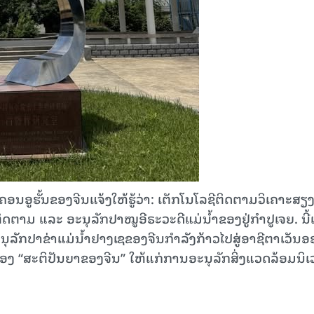
່​ນະ​ຄອນ​ອູ​ຮັ້ນຂອງ​ຈີນ​ແຈ້ງ​ໃຫ້​ຮູ້​ວ່າ: ເຕັກ​ໂນ​ໂລ​ຊີ​ຕິດ​ຕາມວິ​ເຄາະສຽງ
​ຕິດ​ຕາມ ແລະ ອະ​ນຸ​ລັກ​ປາໝູ​ອີ​ຣະ​ວະ​ດີ​ແມ່​ນ້ຳ​ຂອງ​ຢູ່ກຳ​ປູ​ເຈຍ. ນີ້​
ັກ​ປາ​ຂ່າ​ແມ່​ນ້ຳ​ຢາງ​ເຊ​ຂອງ​ຈີນ​ກຳ​ລັງ​ກ້າວ​ໄປ​ສູ່​ອາ​ຊີ​ຕາ​ເວັນ​ອ
ອງ “ສະ​ຕິ​ປັນ​ຍາ​ຂອງ​ຈີນ”​ ໃຫ້​ແກ່​ການ​ອະ​ນຸ​ລັກ​ສິ່ງ​ແວດ​ລ້ອມ​ນິ​ເ