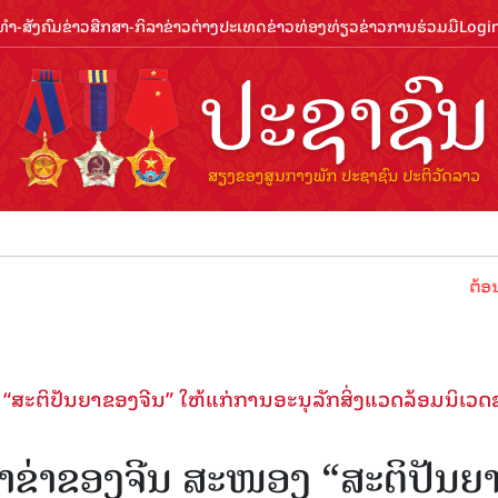
ຳ-ສັງຄົມ
ຂ່າວສືກສາ-ກິລາ
ຂ່າວຕ່າງປະເທດ
ຂ່າວທ່ອງທ່ຽວ
ຂ່າວການຮ່ວມມື
Logi
ຕ້ອນຮັບປີ
ະ​ຕິ​ປັນ​ຍາ​ຂອງ​ຈີນ”​ ໃຫ້​ແກ່​ການ​ອະ​ນຸ​ລັກ​ສິ່ງ​ແວດ​ລ້ອມ​ນິ​ເວດ​
​ຂ່າ​ຂອງ​ຈີນ​ ສະ​ໜອງ “ສະ​ຕິ​ປັນ​ຍາ