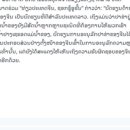
າດຮ່ວມ “ທ່ຽວປະເທດຈີນ, ຊອກຮູ້ອູຮັ້ນ” ກ່າວວ່າ: “ບົດຮຽນດ້າ
ງຈີນ ເປັນບົດຮຽນທີ່ດີສຳລັບປະເທດລາວ. ເຖິງແມ່ນວ່າປາຂ່າຢູ
ມ່ນ້ຳຂອງຍັງມີສັດນ້ຳຫຼາກຫຼາຍຊະນິດທີ່ຕ້ອງການໃຫ້ພວກເຮົາ
້ຳຢາງເຊຮອດແມ່ນ້ຳຂອງ, ບົດຮຽນການອະນຸລັກປາຂ່າຂອງຈີນໄດ
ັນການປະກອບສ່ວນຢ່າງຕັ້ງໜ້າຂອງຈີນເຂົ້າໃນການອະນຸລັກຄວາມຫ
ົ່ານັ້ນ, ແຕ່ຍັງໄດ້ສະແດງໃຫ້ເຫັນເຖິງຄວາມຮັບຜິດຊອບຂອງຈີ
ດອີກດ້ວຍ.