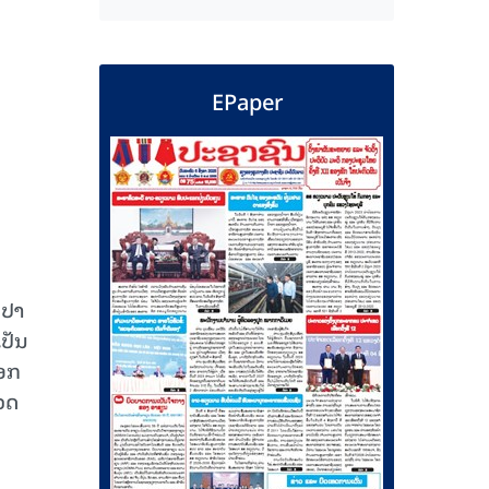
EPaper
​ປາ​
ເປັນ​
ອກ​
ວດ​