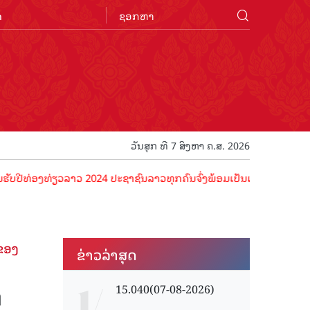
n
ວັນສຸກ ທີ 7 ສິງຫາ ຄ.ສ. 2026
ທ່ອງທ່ຽວລາວ 2024 ປະຊາຊົນລາວທຸກຄົນຈົ່ງພ້ອມເປັນເຈົ້າພາບທີ່ດີ ຕ້ອນຮັບ
ຂອງ​
ຂ່າວ​ລ່າ​ສຸດ
​
15.040(07-08-2026)