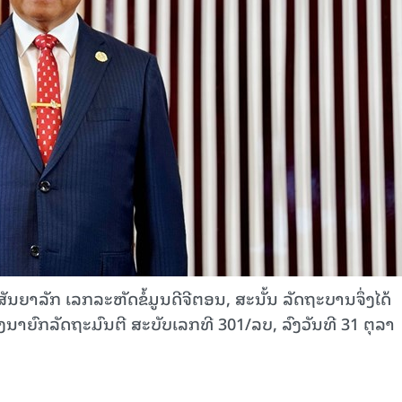
ນສັນຍາລັກ ເລກລະຫັດຂໍ້ມູນດີຈີຕອນ, ສະນັ້ນ ລັດຖະບານຈຶ່ງໄດ້
າຍົກລັດຖະມົນຕີ ສະບັບເລກທີ 301/ລບ, ລົງວັນທີ 31 ຕຸລາ