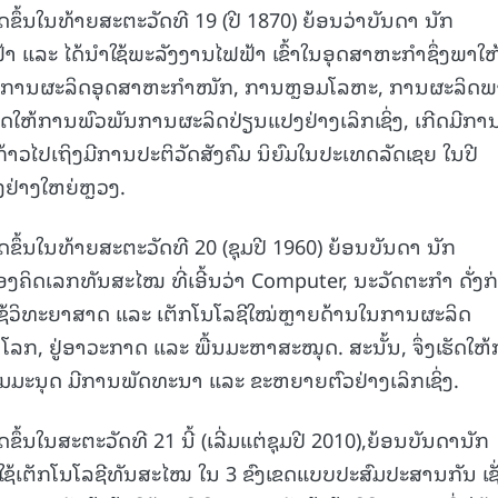
ດຂຶ້ນໃນທ້າຍສະຕະວັດທີ 19 (ປີ 1870) ຍ້ອນວ່າບັນດາ ນັກ
າ ແລະ ໄດ້ນໍາໃຊ້ພະລັງງານໄຟຟ້າ ເຂົ້າໃນອຸດສາຫະກຳຊຶ່ງພາໃຫ
່ນ: ການຜະລິດອຸດສາຫະກຳໜັກ, ການຫຼອມໂລຫະ, ການຜະລິດພ
ຮັດໃຫ້ການພົວພັນການຜະລິດປ່ຽນແປງຢ່າງເລິກເຊິ່ງ, ເກີດມີກາ
ກ້າວໄປເຖິງມີການປະຕິວັດສັງຄົມ ນິຍົມໃນປະເທດລັດເຊຍ ໃນປີ
ງຢ່າງໃຫຍ່ຫຼວງ.
ດຂຶ້ນໃນທ້າຍສະຕະວັດທີ 20 (ຊຸມປີ 1960) ຍ້ອນບັນດາ ນັກ
່ອງຄິດເລກທັນສະໄໝ ທີ່ເອີ້ນວ່າ Computer, ນະວັດຕະກຳ ດັ່ງກ
າໃຊ້ວິທະຍາສາດ ແລະ ເຕັກໂນໂລຊີໃໝ່ຫຼາຍດ້ານໃນການຜະລິດ
ໂລກ, ຢູ່ອາວະກາດ ແລະ ພື້ນມະຫາສະໝຸດ. ສະນັ້ນ, ຈຶ່ງເຮັດໃຫ
ົມມະນຸດ ມີການພັດທະນາ ແລະ ຂະຫຍາຍຕົວຢ່າງເລິກເຊິ່ງ.
ຂຶ້ນໃນສະຕະວັດທີ 21 ນີ້ (ເລີ່ມແຕ່ຊຸມປີ 2010),ຍ້ອນບັນດານັກ
ໃຊ້ເຕັກໂນໂລຊີທັນສະໄໝ ໃນ 3 ຂົງເຂດແບບປະສົມປະສານກັນ ເຊັ