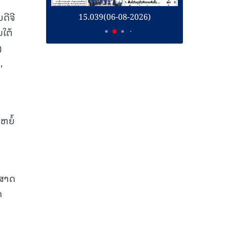
ດີຈີ
26)
15.039(06-08-2026)
1
ໃຕ້
ງ
,
ຫຍໍ້
າສາດ
ດ