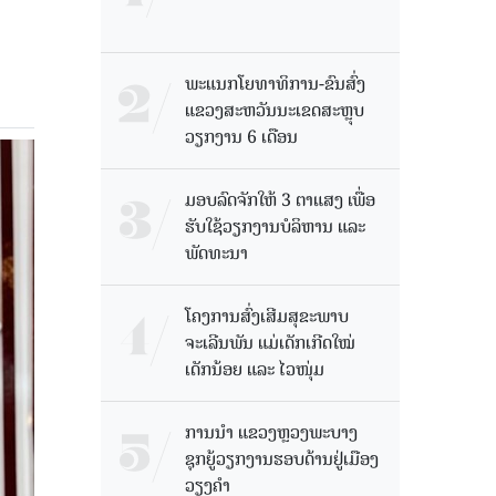
ພະແນກໂຍທາທິການ-ຂົນສົ່ງ
ແຂວງສະຫວັນນະເຂດສະຫຼຸບ
ວຽກງານ 6 ເດືອນ
ມອບລົດຈັກໃຫ້ 3 ຕາແສງ ເພື່ອ
ຮັບໃຊ້ວຽກງານບໍລິຫານ ແລະ
ພັດທະນາ
ໂຄງການສົ່ງເສີມສຸຂະພາບ
ຈະເລີນພັນ ແມ່ເດັກເກີດໃໝ່
ເດັກນ້ອຍ ແລະ ໄວໜຸ່ມ
ການນຳ ແຂວງຫຼວງພະບາງ
ຊຸກຍູ້ວຽກງານຮອບດ້ານຢູ່ເມືອງ
ວຽງຄໍາ