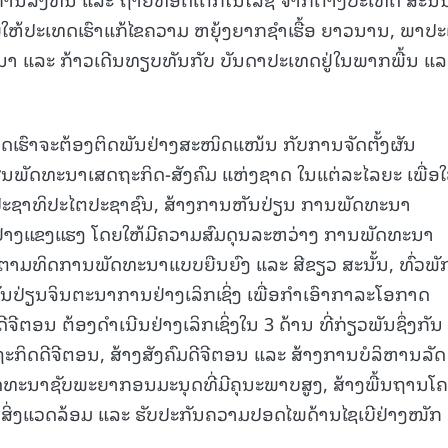
ຍໃຫ້ປະເທດເຮົາແກ້ໄຂຄວາມ ຫຍຸ້ງຍາກຊໍາເຮື້ອ ຍາວນານ, ພາປ
ນາ ແລະ ກ້າວເດີນທຽບທັນກັບ ບັນດາປະເທດຢູ່ໃນພາກພື້ນ ແລ
ດເຮົາຈະຕ້ອງຕິດພັນຢ່າງສະໜິດແໜ້ນ ກັບການຈັດຕັ້ງຜັນ
ັດທະນາເສດຖະກິດ-ສັງຄົມ ແຫ່ງຊາດ ໃນແຕ່ລະໄລຍະ ເພື່ອໃ
ະຊາທິປະໄຕປະຊາຊົນ, ສ້າງການຫັນປ່ຽນ ການພັດທະນາ
ໝ່ຢ່າງແຂງແຮງ ໂດຍໃຫ້ມີຄວາມສົມດຸນລະຫວ່າງ ການພັດທະນາ
 ຕາມທິດການພັດທະນາແບບຍືນຍົງ ແລະ ສີຂຽວ ສະນັ້ນ, ທົ່ວພັກ
ນຫັນປ່ຽນຈິນຕະນາການຢ່າງເລິກເຊິ່ງ ເພື່ອກຳເອົາກາລະໂອກາດ
ອນ ຕ້ອງດໍາເນີນຢ່າງເລິກເຊິ່ງໃນ 3 ດ້ານ ທີ່ກ່ຽວພັນຊຶ່ງກັນ
ຖະກິດດີຈີຕອນ, ສ້າງສັງຄົມດີຈີຕອນ ແລະ ສ້າງການບໍລິຫານລັດ
ທະນາຊັບພະຍາກອນມະນຸດທີ່ມີຄຸນະພາບສູງ, ສ້າງພື້ນຖານໂ
າ ສິ່ງແວດລ້ອມ ແລະ ຮັບປະກັນຄວາມປອດໄພດ້ານໄຊເບີຢ່າງໜັກ