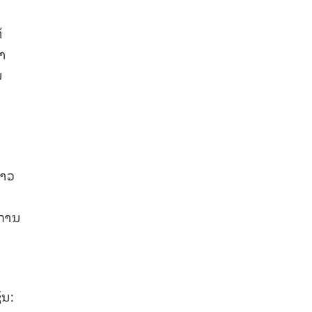
້
າ
ນ
່າວ
້ການ
່ນ: