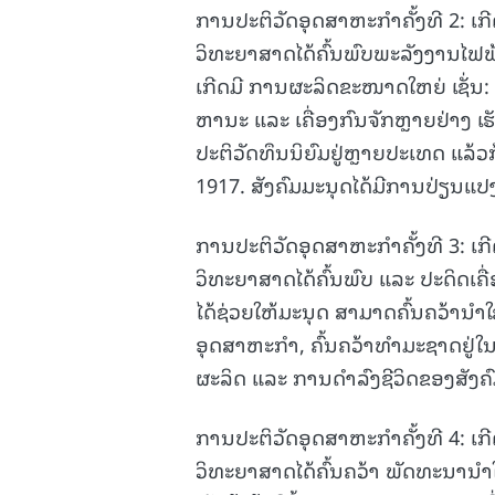
ການປະຕິວັດອຸດສາຫະກຳຄັ້ງທີ 2: ເກີ
ວິທະຍາສາດໄດ້ຄົ້ນພົບພະລັງງານໄຟຟ້
ເກີດມີ ການຜະລິດຂະໜາດໃຫຍ່ ເຊັ
ຫານະ ແລະ ເຄື່ອງກົນຈັກຫຼາຍຢ່າງ ເ
ປະຕິວັດທຶນນິຍົມຢູ່ຫຼາຍປະເທດ ແລ້ວ
1917. ສັງຄົມມະນຸດໄດ້ມີການປ່ຽນແປ
ການປະຕິວັດອຸດສາຫະກຳຄັ້ງທີ 3: ເກີ
ວິທະຍາສາດໄດ້ຄົ້ນພົບ ແລະ ປະດິດເຄື
ໄດ້ຊ່ວຍໃຫ້ມະນຸດ ສາມາດຄົ້ນຄວ້ານໍ
ອຸດສາຫະກຳ, ຄົ້ນຄວ້າທຳມະຊາດຢູ່ໃນ
ຜະລິດ ແລະ ການດຳລົງຊີວິດຂອງສັງຄ
ການປະຕິວັດອຸດສາຫະກຳຄັ້ງທີ 4: ເກີດ
ວິທະຍາສາດໄດ້ຄົ້ນຄວ້າ ພັດທະນານໍາ