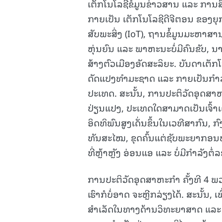
ເຕັກໂນໂລຊີຂໍ້ມູນຂ່າວສານ ແລະ ການສື
ກາຍເປັນ ເຕັກໂນໂລຊີດີຈີຕອນ ຂອງຍຸກ
ສັບພະສິ່ງ (IoT), ຖານຂໍ້ມູນມະຫາສານ
ຫຸ່ນຍົນ ແລະ ພາຫະນະບໍ່ມີຄົນຂັບ, 
ສ້າງຕົວເມືອງອັດສະລິຍະ. ບັນດາເຕັກ
ດັດແປງທຳມະຊາດ ແລະ ກາຍເປັນກຳລ
ປະເທດ. ສະນັ້ນ, ການປະຕິວັດອຸດສາຫະກ
ປ່ຽນແປງ, ປະເທດໃດສາມາດເປັນເຈົ້າເຕ
ອິດທິພົນສູງເດັ່ນຂຶ້ນໃນເວທີສາກົນ, ກົງ
ທັນສະໄໝ, ຂຸດຄົ້ນແຕ່ຊັບພະຍາກອ
ທີ່ຫຼ້າຫຼັງ ອ່ອນແອ ແລະ ບໍ່ມີກຳລັງຕໍ່ລ
ການປະຕິວັດອຸດສາຫະກຳ ຄັ້ງທີ 4 ພ
ເຮົາກໍບໍ່ອາດ ຈະຫຼີກລ່ຽງໄດ້. ສະນັ້ນ
ສໍາເລັດໃນທາງດ້ານວິທະຍາສາດ ແລະ ເ