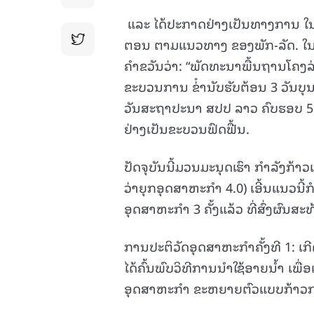
ແລະ ໄດ້ປະກາດຢ່າງເປັນທາງການ ໃນງານ
ຕອນ ຕາມແນວທາງ ຂອງພັກ-ລັດ. ໃນປີ
ຄຳຂວັນວ່າ: “ພັດທະນາພື້ນຖານໂຄງລ່າ
ຂະບວນການ ຂ່ໍານັບຮັບຕ້ອນ 3 ວັນບຸນ
ວັນສະຖາປະນາ ສປປ ລາວ ຄົບຮອບ 50
ຢ່າງເປັນຂະບວນຟົດຟື້ນ.
ປັດຈຸບັນນີ້ມວນມະນຸດເຮົາ ກໍາລັງກ້າວ
ວ່າຍຸກອຸດສາຫະກໍາ 4.0) ເອີ້ນແນວນີ້
ອຸດສາຫະກຳ 3 ຄັ້ງແລ້ວ ທີ່ສົ່ງຜົນສ
ການປະຕິວັດອຸດສາຫະກຳຄັ້ງທີ 1: ເກ
ໄດ້ຄົ້ນພົບວິທີການນໍາໃຊ້ອາຍນໍ້າ ເພ
ອຸດສາຫະກຳ ຂະຫຍາຍຕົວແບບກ້າວກະ