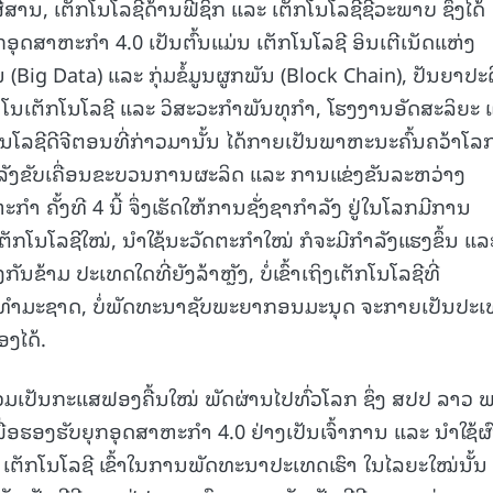
່ສານ, ເຕັກໂນໂລຊີດ້ານຟີຊິກ ແລະ ເຕັກໂນໂລຊີຊີວະພາບ ຊຶ່ງໄດ້
ອຸດສາຫະກຳ 4.0 ເປັນຕົ້ນແມ່ນ ເຕັກໂນໂລຊີ ອິນເຕີເນັດແຫ່ງ
 (Big Data) ແລະ ກຸ່ມຂໍ້ມູນຜູກພັນ (Block Chain), ປັນຍາປະດ
ນາໂນເຕັກໂນໂລຊີ ແລະ ວິສະວະກຳພັນທຸກຳ, ໂຮງງານອັດສະລິຍະ 
ໂນໂລຊີດີຈີຕອນທີ່ກ່າວມານັ້ນ ໄດ້ກາຍເປັນພາຫະນະຄົ້ນຄວ້າໂລ
ັງຂັບເຄື່ອນຂະບວນການຜະລິດ ແລະ ການແຂ່ງຂັນລະຫວ່າງ
ຳ ຄັ້ງທີ 4 ນີ້ ຈຶ່ງເຮັດໃຫ້ການຊັ່ງຊາກຳລັງ ຢູ່ໃນໂລກມີການ
ັກໂນໂລຊີໃໝ່, ນຳໃຊ້ນະວັດຕະກຳໃໝ່ ກໍຈະມີກຳລັງແຮງຂຶ້ນ ແລະ
ກັນຂ້າມ ປະເທດໃດທີ່ຍັງລ້າຫຼັງ, ບໍ່ເຂົ້າເຖິງເຕັກໂນໂລຊີທີ່
ນທຳມະຊາດ, ບໍ່ພັດທະນາຊັບພະຍາກອນມະນຸດ ຈະກາຍເປັນປະ
ອງໄດ້.
ວມເປັນກະແສຟອງຄື້ນໃໝ່ ພັດຜ່ານໄປທົ່ວໂລກ ຊຶ່ງ ສປປ ລາວ 
, ເພື່ອຮອງຮັບຍຸກອຸດສາຫະກຳ 4.0 ຢ່າງເປັນເຈົ້າການ ແລະ ນໍາໃຊ້ຜ
ຕັກໂນໂລຊີ ເຂົ້າໃນການພັດທະນາປະເທດເຮົາ ໃນໄລຍະໃໝ່ນັ້ນ 