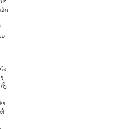
ນນຳ
ເຮັດ
່
ນວ
ນໂລ
າງ
ັ້ງ
ຮົາ
ີ່
າ
ນ,