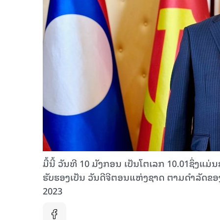
ມື້ນີ້ ວັນທີ 10 ມັງກອນ ເປັນໂຕເລກ 10.01ຊຶ່ງແມ່
ຮັບຮອງເປັນ ວັນດີຈີຕອນແຫ່ງຊາດ ຕາມດຳລັດຂອງນ
2023