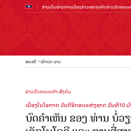
ຂ່າວເດັ່ນ
ຂ່າວການເມືອງ
ຂ່າວເສດຖະກິດ
ຂ່າວວັດທະນະທ
ສະເໜີ
ພັກປປ ລາວ
ຂ່າວວັດທະນະທຳ-ສັງຄົມ
ເນື່ອງໃນໂອກາດ ວັນດີຈີຕອນແຫ່ງຊາດ ວັນທີ10 
ບົດຄຳເຫັນ ຂອງ ທ່ານ ບໍ່