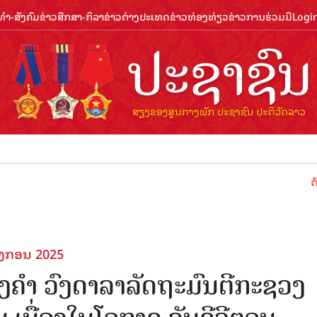
ຳ-ສັງຄົມ
ຂ່າວສືກສາ-ກິລາ
ຂ່າວຕ່າງປະເທດ
ຂ່າວທ່ອງທ່ຽວ
ຂ່າວການຮ່ວມມື
Logi
ຕ້ອນຮັບປີ
ມັງກອນ 2025
ວຽງຄຳ ວົງດາລາລັດຖະມົນຕີກະຊວງ