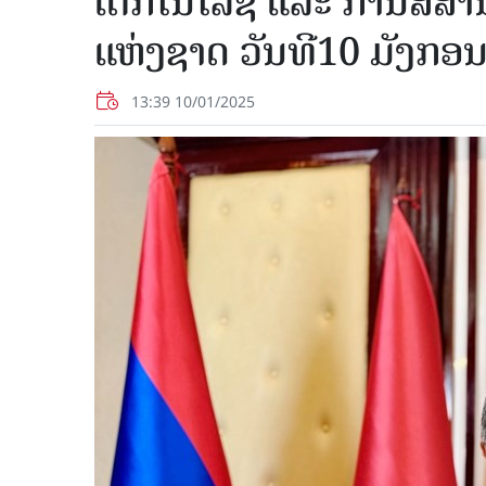
ເຕັກໂນໂລຊີ ແລະ ການສື່ສາ
ແຫ່ງຊາດ ວັນທີ10 ມັງກອ
13:39 10/01/2025