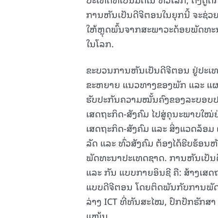
ການຫັນເປັນດີຈີຕອນໃນຍຸກນີ້ ຈະຊ່ວ
ໃຫ້ຫຼຸດພົ້ນຈາກສະພາວະດ້ອຍພັດທະ
ໃນໂລກ.
ຂະບວນການຫັນເປັນດີຈີຕອນ ຢູ່ປະເທ
ຂະຫຍາຍ ແນວທາງຂອງພັກ ແລະ ແຜນພ
ຮັບປະກັນຄວາມໝັ້ນຄົງຂອງລະບອບປ
ເສດຖະກິດ-ສັງຄົມ ໄປສູ່ຄຸນະພາບໃ
ເສດຖະກິດ-ສັງຄົມ ແລະ ສິ່ງແວດລ້ອມ
ລັດ ແລະ ທົ່ວສັງຄົມ ຕ້ອງໄດ້ຮີບຮ້ອ
ພັດທະນາປະເທດຊາດ. ການຫັນເປັນດີຈີຕ
ແລະ ກັນ ແບບກາຍອິນຊີ ຄື: ສ້າງເສດ
ແບບດີຈີຕອນ ໂດຍຕິດພັນກັບການພັດ
ລ່າງ ICT ທີ່ທັນສະໄໝ, ປົກປັກຮັກສ
ແໜ້ນ.