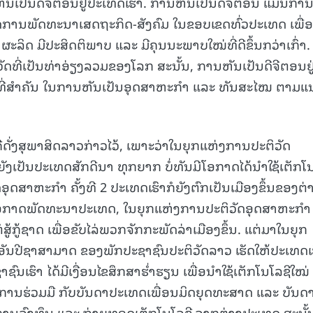
ັນເປັນດີຈີຕອນຢູ່ປະເທດເຮົາ. ການຫັນເປັນດີຈີຕອນ ແມ່ນກາ
ງເຂດການພັດທະນາເສດຖະກິດ-ສັງຄົມ ໃນຂອບເຂດທົ່ວປະເທດ ເພື່ອ
ິດ ມີປະສິດຕິພາບ ແລະ ມີຄຸນນະພາບໃໝ່ທີ່ດີຂຶ້ນກວ່າເກົ່າ.
ດທີ່ເປັນທ່າອ່ຽງລວມຂອງໂລກ ສະນັ້ນ, ການຫັນເປັນດີຈີຕອນຢູ
ັດທີ່ສໍາຄັນ ໃນການຫັນເປັນອຸດສາຫະກຳ ແລະ ທັນສະໄໝ ຕາມແ
ຄືດັ່ງສຸພາສິດລາວກ່າວໄວ້, ເພາະວ່າໃນຍຸກແຫ່ງການປະຕິວັດ
າຍັງເປັນປະເທດສັກດີນາ ທຸກຍາກ ບໍ່ທັນມີໂອກາດໄດ້ນໍາໃຊ້ເຕັກໂ
ຸດສາຫະກຳ ຄັ້ງທີ 2 ປະເທດເຮົາກໍຍັງຕົກເປັນເມືອງຂຶ້ນຂອງຕ່
່ມີໂອກາດພັດທະນາປະເທດ, ໃນຍຸກແຫ່ງການປະຕິວັດອຸດສາຫະກຳ ຄ
ສູ້ກູ້ຊາດ ເພື່ອຂັບໄລ່ພວກຈັກກະພັດລ່າເມືອງຂຶ້ນ. ແຕ່ມາໃນຍຸກ
ອັນປີຊາສາມາດ ຂອງພັກປະຊາຊົນປະຕິວັດລາວ ເຮັດໃຫ້ປະເທດເ
ົນເຮົາ ໄດ້ມີເງື່ອນໄຂສຶກສາຮໍ່າຮຽນ ເພື່ອນຳໃຊ້ເຕັກໂນໂລຊີໃໝ່ ທ
າງການຮ່ວມມື ກັບບັນດາປະເທດເພື່ອນມິດຍຸດທະສາດ ແລະ ບັນດ
ູດການລົງທຶນ ແລະ ຖ່າຍທອດເຕັກໂນໂລຊີ ຈາກຕ່າງປະເທດ ສະນັ້