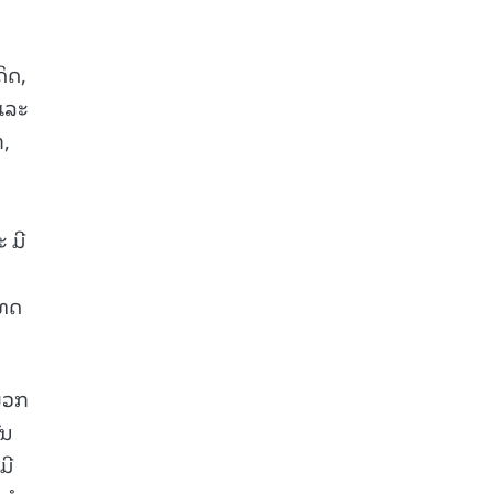
ິດ,
ແລະ
ກ,
 ມີ
ເທດ
ພວກ
ົນ
ມີ