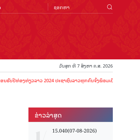
n
ວັນສຸກ ທີ 7 ສິງຫາ ຄ.ສ. 2026
ທ່ອງທ່ຽວລາວ 2024 ປະຊາຊົນລາວທຸກຄົນຈົ່ງພ້ອມເປັນເຈົ້າພາບທີ່ດີ ຕ້ອນຮັບ
ຂ່າວ​ລ່າ​ສຸດ
15.040(07-08-2026)