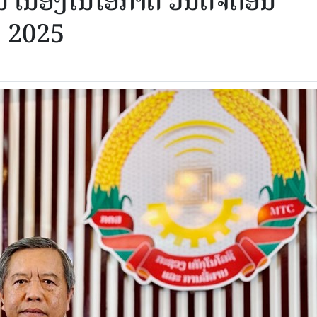
ນ ເນື່ອງໃນໂອກາດ ວັນດີຈີຕອນ
ນ 2025