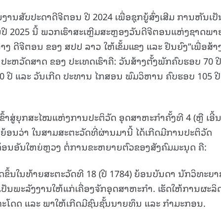
ສັບປະດາດີຈີຕອນ ປີ 2024 ເພື່ອຊຸກຍູ້ສົ່ງເສີມ ການຫັນເປັນ
15.040(07-08-20
 2025 ນີ້ ພວກເຮົາສະເຫຼີມສະຫຼອງວັນດີຈີຕອນແຫ່ງຊາດພາຍ
ງ ດີຈີຕອນ ຂອງ ສປປ ລາວ ໃຫ້ເຂັ້ມແຂງ ແລະ ຢືນຍົງ”ເພື່ອສ້າ
ປະຫວັດສາດ ຂອງ ປະເທດເຮົາຄື: ວັນສ້າງຕັ້ງພັກຄົບຮອບ 70 ປີ
 ປີ ແລະ ວັນເກີດ ປະທານ ໄກສອນ ພົມວິຫານ ຄົບຮອບ 105 ປີ
ເຂົ້າສູ່ຍຸກສະໄໝແຫ່ງການປະຕິວັດ ອຸດສາຫະກຳຄັ້ງທີ 4 (ຫຼື ເອີ້ນ
ກໍຍ້ອນວ່າ ໃນສາມສະຕະວັດທີ່ຜ່ານມານີ້ ໄດ້ເກີດມີການປະຕິວັດ
ະທ້ອນອັນໃຫຍ່ຫຼວງ ຕໍ່ການຂະຫຍາຍຕົວຂອງສັງຄົມມະນຸດ ຄື:
ີດຂຶ້ນໃນທ້າຍສະຕະວັດທີ 18 (ປີ 1784) ຍ້ອນບັນດາ ນັກວິທະຍ
ື່ອເປັນພະລັງງານໃຫ້ແກ່ເຄື່ອງຈັກອຸດສາຫະກຳ. ເຮັດໃຫ້ການຜະລິ
ໂດດ ແລະ ພາໃຫ້ເກີດມີຊົນຊັ້ນນາຍທຶນ ແລະ ກຳມະກອນ.