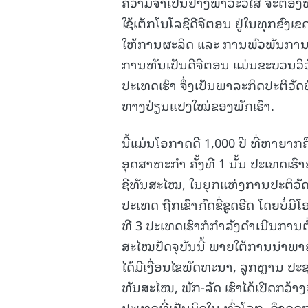
ຄວາມຈໍາເປັນຢ່າງພາວະວິໄສ ຈະຕ້ອງຫ
ໃຊ້ເຕັກໂນໂລຊີດີຈີຕອນ ຢູ່ໃນທຸກຂົ
ໃຫ້ການຜະລິດ ແລະ ການພົວພັນການຜະລ
ການຫັນເປັນດີຈີຕອນ ແມ່ນຂະບວນວິວັ
ປະເທດເຮົາ ຈຶ່ງເປັນພາລະກິດປະຕິວ
ທາງປ່ຽນແປງໃໝ່ຂອງພັກເຮົາ.
ນີ້ແມ່ນໂອກາດດີ 1,000 ປີ ທີ່ຫາຍາກ
ອຸດສາຫະກຳ ຄັ້ງທີ 1 ນັ້ນ ປະເທດເຮົ
ຊີທັນສະໄໝ, ໃນຍຸກແຫ່ງການປະຕິວັດອ
ປະເທດ ຖືກເຂົາກົດຂີ່ຂູດຮີດ ໂດຍບໍ
ທີ 3 ປະເທດເຮົາກໍກຳລັງດຳເນີນການຕໍ່
ສະໄໝປັດຈຸບັນນີ້ ພາຍໃຕ້ການນໍາພາ
ໄດ້ມີເງື່ອນໄຂພັດທະນາ, ລູກຫຼານ ປະຊາຊ
ທັນສະໄໝ, ພັກ-ລັດ ເຮົາໄດ້ເປີດກວ້
ປະເທດທີ່ເປັນມິດໃນ ທົ່ວໂລກ, ດຶງດ