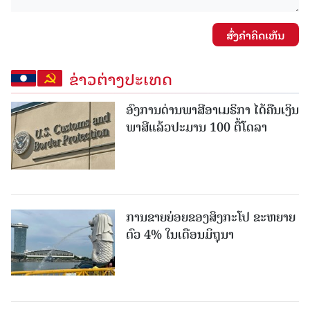
ສົ່ງຄໍາຄິດເຫັນ
ຂ່າວຕ່າງປະເທດ
ອົງການດ່ານພາສີອາເມຣິກາ ໄດ້ຄືນເງິນ
ພາສີແລ້ວປະມານ 100 ຕື້ໂດລາ
ການຂາຍຍ່ອຍຂອງສິງກະໂປ ຂະຫຍາຍ
ຕົວ 4% ໃນເດືອນມິຖຸນາ