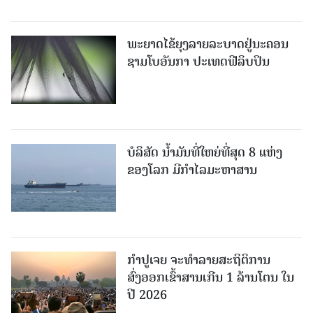
ພະຍາດໄຂ້ຍຸງລາຍລະບາດຢູ່ນະຄອນ
ຊາມໂບ​ອັນກາ ປະເທດຟີລິບປິນ
ບໍລິສັດ ນ້ຳມັນທີ່ໃຫຍ່ທີ່ສຸດ 8 ແຫ່ງ
ຂອງໂລກ ມີກຳໄລມະຫາສານ
ກຳປູເຈຍ ຈະທຳລາຍສະຖິຕິການ
ສົ່ງອອກເຂົ້າສານເກີນ 1 ລ້ານໂຕນ ໃນ
ປີ 2026