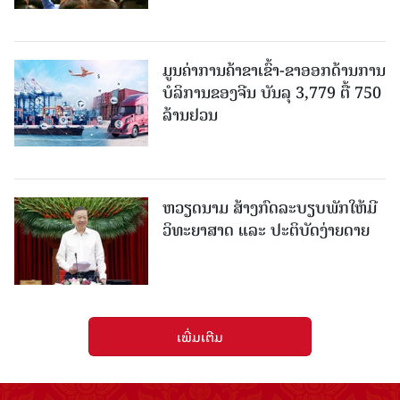
ມູນຄ່າການຄ້າຂາເຂົ້າ-ຂາອອກດ້ານການ
ບໍລິການຂອງຈີນ ບັນລຸ 3,779 ຕື້ 750
ລ້ານຢວນ
ຫວຽດນາມ ສ້າງກົດລະບຽບພັກໃຫ້ມີ
ວິທະຍາສາດ ແລະ ປະຕິບັດງ່າຍດາຍ
ເພີ່ມເຕີມ