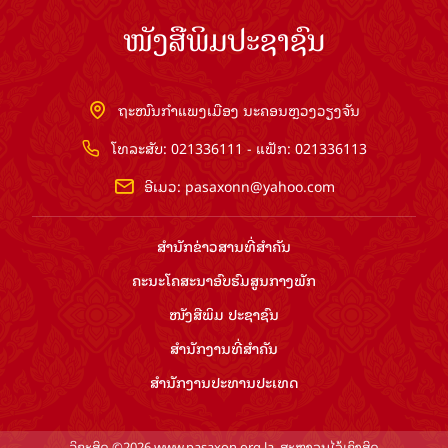
ໜັງສືພິມປະຊາຊົນ
ຖະໜົນກຳແພງເມືອງ ນະຄອນຫຼວງວຽງຈັນ
ໂທລະສັບ: 021336111 - ແຟັກ: 021336113
ອີເມວ:
pasaxonn@yahoo.com
ສຳ​ນັກ​ຂ່າວ​ສານ​ທີ່​ສຳ​ຄັນ​
ຄະນະໂຄສະນາອົບຮົມ​ສູນ​ກາງ​ພັກ
ໜັງສືພິມ ປະ​ຊາ​ຊົນ
ສຳ​ນັກ​ງານ​ທີ່​ສຳ​ຄັນ
ສຳ​ນັກ​ງານ​ປະ​ທານ​ປະ​ເທດ
ລິຂະສິດ ©2026 www.pasaxon.org.la. ສະຫງວນໄວ້ເຊິງສິດ