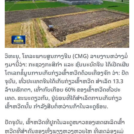
ວິທະຍຸ, ໂທລະພາບສູນກາງຈີນ (CMG) ລາຍງານຫວ່າງມໍ່
ໆມານີ້ວ່າ: ກະ​ຊວງ​ກະ​ສິ​ກຳ ​ແລະ ​ຊົນ​ນະ​ບົດ​ຈີນ ໄດ້​ເປີດ​ເຜີຍ​
ໂຕ​ເລກຂໍ້​ມູນ​ການ​ເກັບ​ກ່ຽວ​ເຂົ້າ​ຫວີດດ້ວຍ​ເຄື່ອງ​ຈັກ ວ່າ: ປັດ​
ຈຸ​ບັນ, ທົ່ວ​ປະ​ເທດ​ຈີນ​ໄດ້​ເກັບ​ກ່ຽວ​ເຂົ້າ​​ຫວີດ ສໍາເລັດ 13.3
ລ້ານ​ເຮັກ​ຕາ, ເທົ່າກັບ​​ເກືອບ 60% ຂອງ​ເຂົ້າຫວີດ​ທົ່ວ​ປະ​
ເທດ. ຂະ​ນະ​ດຽວ​ກັນ, ຢູ່​ບ່ອນ​ທີ່​ໄດ້​ສຳ​ເລັດ​ການ​ເກັບ​ກ່ຽວ​
ເຂົ້າ​ຫວີດ​ນັ້ນ ກຳ​ລັງສືບ​ຕໍ່ຫວ່ານ​ກ້າ​ໃນ​ລະ​ດູ​ຮ້ອນ.
ປັດຈຸບັນ, ເຂົ້າຫວີດທີ່ປູກໃນລະດູໜາວຂອງເຂດຜະລິດເຂົ້າ
ຫວີດທີ່ສຳຄັນຂອງທົ່ງພຽງຫວງຫວຍໄຫ ທີ່ເຂດລ່ອງແມ່