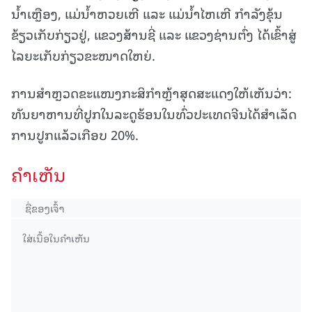
ນ້ຳເຫຼືອງ, ແມ່ນ້ຳຫວຍເຫີ ແລະ ແມ່ນ້ຳໄຫເຫີ ກຳລັງຂຸ້ນ
ຂ້ຽວເກັບກ່ຽວຢູ່, ແຂວງສ້ານຊີ່ ແລະ ແຂວງຊ່ານຕົ່ງ ໄດ້ເຂົ້າສູ່
ໄລຍະເກັບກ່ຽວຂະໜາດໃຫຍ່.
ການສຳຫຼວດຂະແໜງກະສິກຳຫຼ້າສຸດສະແດງໃຫ້ເຫັນວ່າ:
ທັນຍາຫານທີ່ປູກໃນລະດູຮ້ອນໃນທົ່ວປະເທດຈີນໄດ້ສຳເລັດ
ການປູກແລ້ວເກືອບ 20%.
ຄໍາເຫັນ