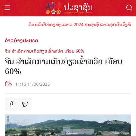
ຕ້ອນຮັບປີທ່ອງທ່ຽວລາວ 2024 ປະຊາຊົນລາວທຸກຄົນຈົ່ງພ້ອມເປັນເ
ຂ່າວຕ່າງປະເທດ
ຈີນ ສຳ​ເລັດ​ການ​ເກັບ​ກ່ຽວ​ເຂົ້າ​​ຫວີດ ​ເກືອບ 60%
ຈີນ ສຳ​ເລັດ​ການ​ເກັບ​ກ່ຽວ​ເຂົ້າ​​ຫວີດ ​ເກືອບ
60%
11:16 11/06/2026