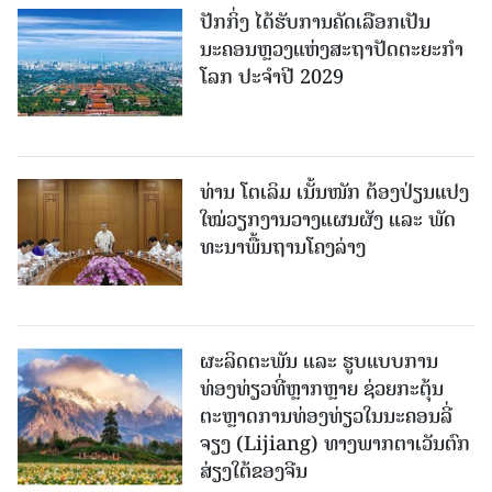
ປັກກິ່ງ ໄດ້ຮັບການຄັດເລືອກເປັນ
ນະຄອນຫຼວງແຫ່ງສະຖາປັດຕະຍະກຳ
ໂລກ ປະຈຳປີ 2029
ທ່ານ ໂຕ​ເລິມ ເນັ້ນໜັກ ຕ້ອງ​ປ່ຽນ​ແປງ​
ໃໝ່​ວຽກ​ງານ​ວາງ​ແຜນ​ຜັງ ແລະ ​ພັດ​
ທະ​ນາ​ພື້ນ​ຖານ​ໂຄງ​ລ່າງ
ຜະລິດຕະພັນ ແລະ ຮູບແບບການ
ທ່ອງທ່ຽວທີ່ຫຼາກຫຼາຍ ຊ່ວຍກະຕຸ້ນ
ຕະຫຼາດການທ່ອງທ່ຽວໃນນະຄອນລີ່
ຈຽງ (Lijiang) ທາງພາກຕາເວັນຕົກ
ສ່ຽງໃຕ້ຂອງຈີນ