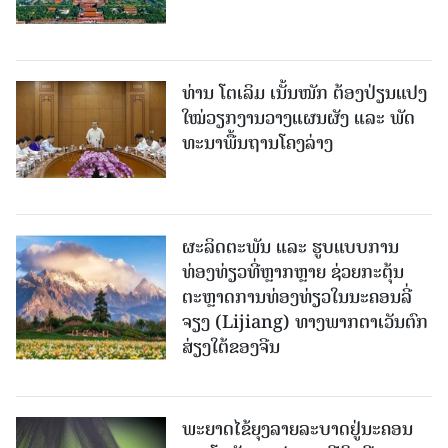
ທ່ານ ໂຕ​ເລິມ ເນັ້ນໜັກ ຕ້ອງ​ປ່ຽນ​ແປງ​
ໃໝ່​ວຽກ​ງານ​ວາງ​ແຜນ​ຜັງ ແລະ ​ພັດ​
ທະ​ນາ​ພື້ນ​ຖານ​ໂຄງ​ລ່າງ
ຜະລິດຕະພັນ ແລະ ຮູບແບບການ
ທ່ອງທ່ຽວທີ່ຫຼາກຫຼາຍ ຊ່ວຍກະຕຸ້ນ
ຕະຫຼາດການທ່ອງທ່ຽວໃນນະຄອນລີ່
ຈຽງ (Lijiang) ທາງພາກຕາເວັນຕົກ
ສ່ຽງໃຕ້ຂອງຈີນ
ພະຍາດໄຂ້ຍຸງລາຍລະບາດຢູ່ນະຄອນ