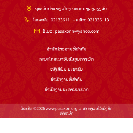
ຖະໜົນກຳແພງເມືອງ ນະຄອນຫຼວງວຽງຈັນ
ໂທລະສັບ: 021336111 - ແຟັກ: 021336113
ອີເມວ:
pasaxonn@yahoo.com
ສຳ​ນັກ​ຂ່າວ​ສານ​ທີ່​ສຳ​ຄັນ​
ຄະນະໂຄສະນາອົບຮົມ​ສູນ​ກາງ​ພັກ
ໜັງສືພິມ ປະ​ຊາ​ຊົນ
ສຳ​ນັກ​ງານ​ທີ່​ສຳ​ຄັນ
ສຳ​ນັກ​ງານ​ປະ​ທານ​ປະ​ເທດ
ລິຂະສິດ ©2026 www.pasaxon.org.la. ສະຫງວນໄວ້ເຊິງສິດ
ທັງຫມົດ