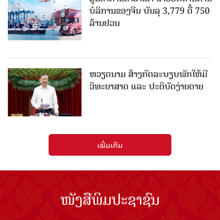
ບໍລິການຂອງຈີນ ບັນລຸ 3,779 ຕື້ 750
ລ້ານຢວນ
ຫວຽດນາມ ສ້າງກົດລະບຽບພັກໃຫ້ມີ
ວິທະຍາສາດ ແລະ ປະຕິບັດງ່າຍດາຍ
ເພີ່ມເຕີມ
ໜັງສືພິມປະຊາຊົນ