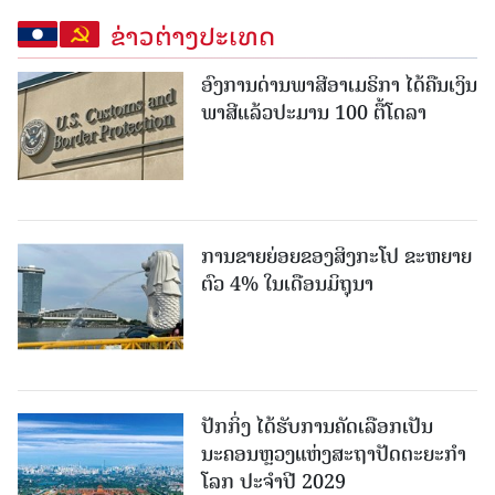
ຂ່າວຕ່າງປະເທດ
ອົງການດ່ານພາສີອາເມຣິກາ ໄດ້ຄືນເງິນ
ພາສີແລ້ວປະມານ 100 ຕື້ໂດລາ
ການຂາຍຍ່ອຍຂອງສິງກະໂປ ຂະຫຍາຍ
ຕົວ 4% ໃນເດືອນມິຖຸນາ
ປັກກິ່ງ ໄດ້ຮັບການຄັດເລືອກເປັນ
ນະຄອນຫຼວງແຫ່ງສະຖາປັດຕະຍະກຳ
ໂລກ ປະຈຳປີ 2029