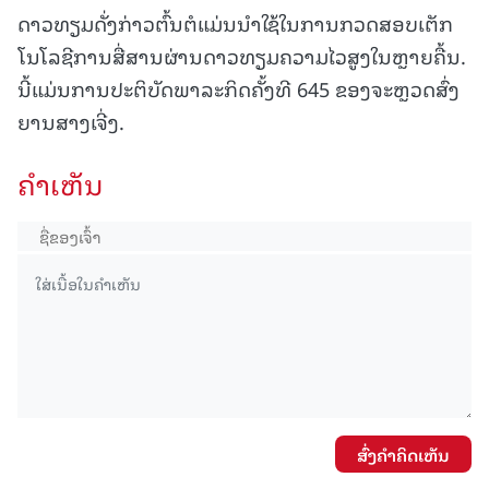
ດາວທຽມດັ່ງກ່າວຕົ້ນຕໍແມ່ນນຳໃຊ້ໃນການກວດສອບເຕັກ
ໂນໂລຊີການສື່ສານຜ່ານດາວທຽມຄວາມໄວສູງໃນຫຼາຍຄື້ນ.
ນີ້ແມ່ນການປະຕິບັດພາລະກິດຄັ້ງທີ 645 ຂອງຈະຫຼວດສົ່ງ
ຍານສາງເຈີ່ງ.
ຄໍາເຫັນ
ສົ່ງຄໍາຄິດເຫັນ