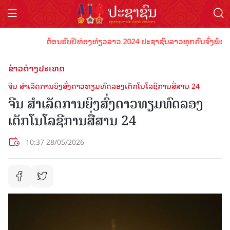
ຕ້ອນຮັບປີທ່ອງທ່ຽວລາວ 2024 ປະຊາຊົນລາວທຸກຄົນຈົ່ງພ້ອມເປັນເ
ຂ່າວຕ່າງປະເທດ
ຈີນ ​ສຳ​ເລັດ​ການ​ຍິງ​ສົ່ງ​ດາວ​ທຽມ​ທົດ​ລອງ​ເຕັກ​ໂນ​ໂລ​ຊີ​ກາ​ນ​ສື່​ສານ​ 24
ຈີນ ​ສຳ​ເລັດ​ການ​ຍິງ​ສົ່ງ​ດາວ​ທຽມ​ທົດ​ລອງ​
ເຕັກ​ໂນ​ໂລ​ຊີ​ກາ​ນ​ສື່​ສານ​ 24
10:37 28/05/2026