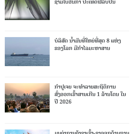
ຊາມໂບ​ອັນກາ ປະເທດຟີລິບປິນ
ບໍລິສັດ ນ້ຳມັນທີ່ໃຫຍ່ທີ່ສຸດ 8 ແຫ່ງ
ຂອງໂລກ ມີກຳໄລມະຫາສານ
ກຳປູເຈຍ ຈະທຳລາຍສະຖິຕິການ
ສົ່ງອອກເຂົ້າສານເກີນ 1 ລ້ານໂຕນ ໃນ
ປີ 2026
ມູນຄ່າການຄ້າຂາເຂົ້າ-ຂາອອກດ້ານການ