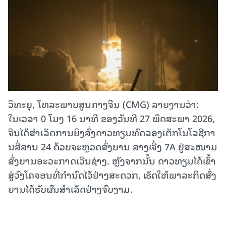
ວິທະຍຸ, ໂທລະພາບສູນກາງຈີນ (CMG) ລາຍງານວ່າ:
ໃນເວ​ລາ 0 ໂມ​ງ 16 ນາ​ທີ​ ຂອງວັນ​ທີ 27 ພຶດ​ສະ​ພາ​ 2026,
ຈີນ​ໄດ້ສຳ​ເລັດ​ການ​ຍິງ​ສົ່ງ​ດາວ​ທຽມ​ທົດ​ລອງ​ເຕັກ​ໂນ​ໂລ​ຊີ​ກາ​
ນ​ສື່​ສານ​ 24 ​ດ້ວຍ​ຈະຫຼວດ​ສົ່ງ​ຍານ ສາງ​ເຈີ່ງ 7A ຢູ່​ສະ​ໜາມ​
ສົ່ງ​ຍານ​ອະ​ວະ​ກາດ​ເວີນ​ຊ່າງ. ຫຼັງ​ຈາກ​ນັ້ນ ດາວ​ທຽມ​ໄດ້​ເຂົ້າ​
ສູ່​ວົງ​ໂຄ​ຈອນ​ທີ່​ກຳ​ນົດ​ໄວ້​ຢ່າງ​ສະ​ດວກ, ເຮັດ​ໃຫ້​ພາ​ລະ​ກິດ​ສົ່ງ​
ຍານ​ໄດ້​ຮັບ​ຜົນ​ສຳ​ເລັດ​ຢ່າງ​ຈົບ​ງາມ.