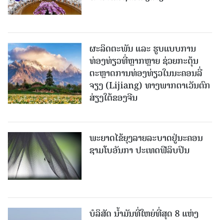
ຜະລິດຕະພັນ ແລະ ຮູບແບບການ
ທ່ອງທ່ຽວທີ່ຫຼາກຫຼາຍ ຊ່ວຍກະຕຸ້ນ
ຕະຫຼາດການທ່ອງທ່ຽວໃນນະຄອນລີ່
ຈຽງ (Lijiang) ທາງພາກຕາເວັນຕົກ
ສ່ຽງໃຕ້ຂອງຈີນ
ພະຍາດໄຂ້ຍຸງລາຍລະບາດຢູ່ນະຄອນ
ຊາມໂບ​ອັນກາ ປະເທດຟີລິບປິນ
ບໍລິສັດ ນ້ຳມັນທີ່ໃຫຍ່ທີ່ສຸດ 8 ແຫ່ງ