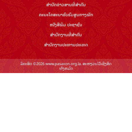
ສຳ​ນັກ​ຂ່າວ​ສານ​ທີ່​ສຳ​ຄັນ​
ຄະນະໂຄສະນາອົບຮົມ​ສູນ​ກາງ​ພັກ
ໜັງສືພິມ ປະ​ຊາ​ຊົນ
ສຳ​ນັກ​ງານ​ທີ່​ສຳ​ຄັນ
ສຳ​ນັກ​ງານ​ປະ​ທານ​ປະ​ເທດ
ລິຂະສິດ ©2026 www.pasaxon.org.la. ສະຫງວນໄວ້ເຊິງສິດ
ທັງຫມົດ