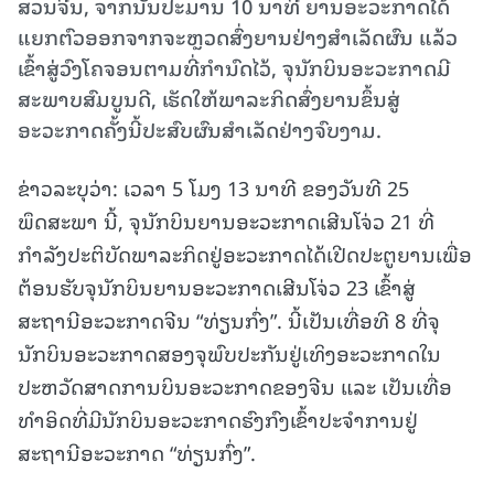
ສວນຈີນ, ຈາກນັ້ນປະມານ 10 ນາທີ ຍານອະວະກາດໄດ້
ແຍກຕົວອອກຈາກຈະຫຼວດສົ່ງຍານຢ່າງສຳເລັດຜົນ ແລ້ວ
ເຂົ້າສູ່ວົງໂຄຈອນຕາມທີ່ກຳນົດໄວ້, ຈຸນັກບິນອະວະກາດມີ
ສະພາບສົມບູນດີ, ເຮັດໃຫ້ພາລະກິດສົ່ງຍານຂຶ້ນສູ່
ອະວະກາດຄັ້ງນີ້ປະສົບຜົນສຳເລັດຢ່າງຈົບງາມ.
ຂ່າວລະບຸວ່າ: ເວລາ 5 ໂມງ 13 ນາທີ ຂອງວັນທີ 25
ພຶດສະພາ ນີ້, ຈຸນັກບິນຍານອະວະກາດເສີນໂຈ່ວ 21 ທີ່
ກຳລັງປະຕິບັດພາລະກິດຢູ່ອະວະກາດໄດ້ເປີດປະຕູຍານເພື່ອ
ຕ້ອນຮັບຈຸນັກບິນຍານອະວະກາດເສີນໂຈ່ວ 23 ເຂົ້າສູ່
ສະຖານີອະວະກາດຈີນ “ທ່ຽນກົ່ງ”. ນີ້ເປັນເທື່ອທີ 8 ທີ່ຈຸ
ນັກບິນອະວະກາດສອງຈຸພົບປະກັນຢູ່ເທິງອະວະກາດໃນ
ປະຫວັດສາດການບິນອະວະກາດຂອງຈີນ ແລະ ເປັນເທື່ອ
ທຳອິດທີ່ມີນັກບິນອະວະກາດຮົງກົງເຂົ້າປະຈຳການຢູ່
ສະຖານີອະວະກາດ “ທ່ຽນກົ່ງ”.