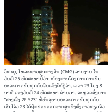
ວິທະຍຸ, ໂທລະພາບສູນກາງຈີນ (CMG) ລາຍງານ ໃນ
ວັນທີ 25 ພຶດສະພານີ້ວ່າ: ຫ້ອງການໂຄງການການບິນ
ອະວະກາດບັນທຸກຄົນຈີນແຈ້ງໃຫ້ຮູ້ວ່າ, ເວລາ 23 ໂມງ 8
ນາທີ ຂອງວັນທີ 24 ພຶດສະພາ ຜ່ານມາ. ຈະຫຼວດສົ່ງຍານ
“ສາງເຈີ່ງ 2F-Y23” ທີ່ບັນຈຸຍານອະວະກາດບັນທຸກຄົນ
ເສີນໂຈ່ວ 23 ໄດ້ຖືກປ່ອຍອອກຈາກສູນຍິງສົ່ງດາວທຽມຈິວ