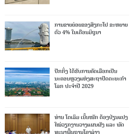
ການຂາຍຍ່ອຍຂອງສິງກະໂປ ຂະຫຍາຍ
ຕົວ 4% ໃນເດືອນມິຖຸນາ
ປັກກິ່ງ ໄດ້ຮັບການຄັດເລືອກເປັນ
ນະຄອນຫຼວງແຫ່ງສະຖາປັດຕະຍະກຳ
ໂລກ ປະຈຳປີ 2029
ທ່ານ ໂຕ​ເລິມ ເນັ້ນໜັກ ຕ້ອງ​ປ່ຽນ​ແປງ​
ໃໝ່​ວຽກ​ງານ​ວາງ​ແຜນ​ຜັງ ແລະ ​ພັດ​
ທະ​ນາ​ພື້ນ​ຖານ​ໂຄງ​ລ່າງ