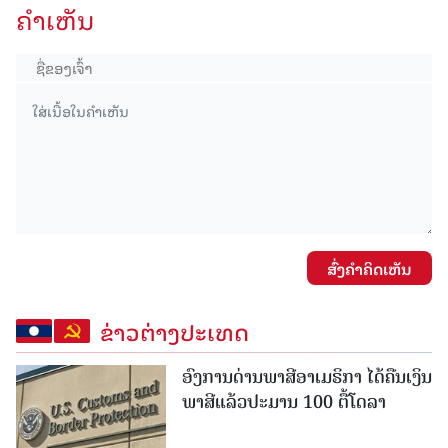
ຄໍາເຫັນ
ສົ່ງຄໍາຄິດເຫັນ
ຂ່າວຕ່າງປະເທດ
ອົງການດ່ານພາສີອາເມຣິກາ ໄດ້ຄືນເງິນ
ພາສີແລ້ວປະມານ 100 ຕື້ໂດລາ