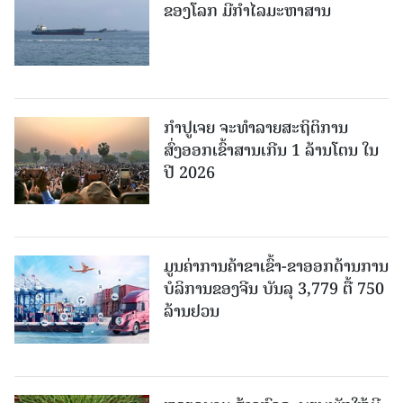
ຂອງໂລກ ມີກຳໄລມະຫາສານ
ກຳປູເຈຍ ຈະທຳລາຍສະຖິຕິການ
ສົ່ງອອກເຂົ້າສານເກີນ 1 ລ້ານໂຕນ ໃນ
ປີ 2026
ມູນຄ່າການຄ້າຂາເຂົ້າ-ຂາອອກດ້ານການ
ບໍລິການຂອງຈີນ ບັນລຸ 3,779 ຕື້ 750
ລ້ານຢວນ