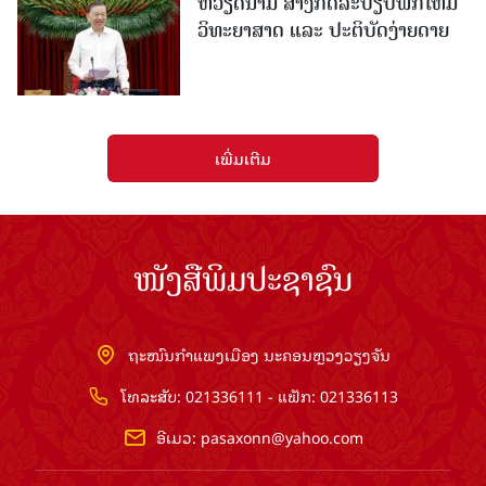
ຫວຽດນາມ ສ້າງກົດລະບຽບພັກໃຫ້ມີ
ວິທະຍາສາດ ແລະ ປະຕິບັດງ່າຍດາຍ
ເພີ່ມເຕີມ
ໜັງສືພິມປະຊາຊົນ
ຖະໜົນກຳແພງເມືອງ ນະຄອນຫຼວງວຽງຈັນ
ໂທລະສັບ: 021336111 - ແຟັກ: 021336113
ອີເມວ:
pasaxonn@yahoo.com