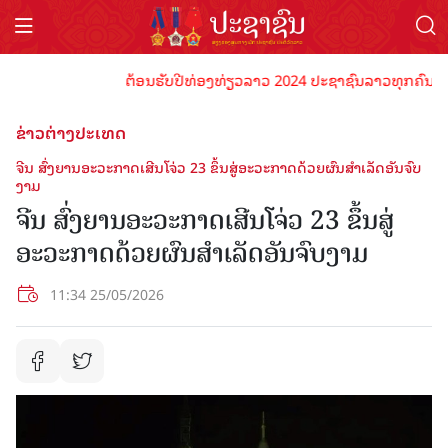
ຕ້ອນຮັບປີທ່ອງທ່ຽວລາວ 2024 ປະຊາຊົນລາວທຸກຄົນຈົ່ງພ້ອມ
ຂ່າວຕ່າງປະເທດ
ຈີນ ສົ່ງຍານອະວະກາດເສີນໂຈ່ວ 23 ຂຶ້ນສູ່ອະວະກາດດ້ວຍຜົນສຳເລັດອັນຈົບ
ງາມ
ຈີນ ສົ່ງຍານອະວະກາດເສີນໂຈ່ວ 23 ຂຶ້ນສູ່
ອະວະກາດດ້ວຍຜົນສຳເລັດອັນຈົບງາມ
11:34 25/05/2026