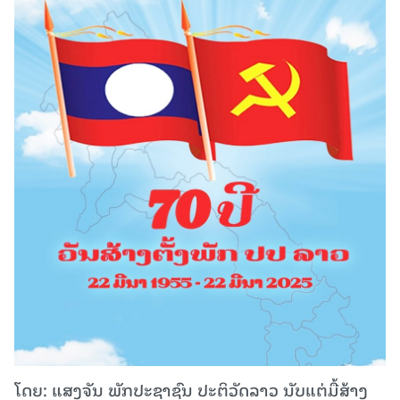
ໂດຍ: ແສງຈັນ ພັກປະຊາຊົນ ປະຕິວັດລາວ ນັບແຕ່ມື້ສ້າງ