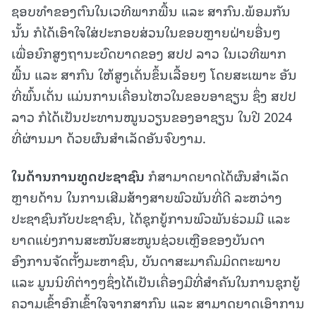
ຊອບທຳຂອງຕົນໃນເວທີພາກພື້ນ ແລະ ສາກົນ.ພ້ອມກັນ
ນັ້ນ ກໍໄດ້ເອົາໃຈໃສ່ປະກອບສ່ວນໃນຂອບຫຼາຍຝ່າຍອື່ນໆ
ເພື່ອຍົກສູງຖານະບົດບາດຂອງ ສປປ ລາວ ໃນເວທີພາກ
ພື້ນ ແລະ ສາກົນ ໃຫ້ສູງເດັ່ນຂຶ້ນເລື້ອຍໆ ໂດຍສະເພາະ ອັນ
ທີ່ພົ້ນເດັ່ນ ແມ່ນການເຄື່ອນໄຫວໃນຂອບອາຊຽນ ຊຶ່ງ ສປປ
ລາວ ກໍໄດ້ເປັນປະທານໝູນວຽນຂອງອາຊຽນ ໃນປີ 2024
ທີ່ຜ່ານມາ ດ້ວຍຜົນສຳເລັດອັນຈົບງາມ.
ໃນດ້ານການທູດປະຊາຊົນ
ກໍສາມາດຍາດໄດ້ຜົນສຳເລັດ
ຫຼາຍດ້ານ ໃນການເສີມສ້າງສາຍພົວພັນທີ່ດີ ລະຫວ່າງ
ປະຊາຊົນກັບປະຊາຊົນ, ໄດ້ຊຸກຍູ້ການພົວພັນຮ່ວມມື ແລະ
ຍາດແຍ່ງການສະໜັບສະໜູນຊ່ວຍເຫຼືອຂອງບັນດາ
ອົງການຈັດຕັ້ງມະຫາຊົນ, ບັນດາສະມາຄົມມິດຕະພາບ
ແລະ ມູນນິທິຕ່າງໆຊຶ່ງໄດ້ເປັນເຄື່ອງມືທີ່ສຳຄັນໃນການຊຸກຍູ້
ຄວາມເຂົ້າອົກເຂົ້າໃຈຈາກສາກົນ ແລະ ສາມາດຍາດເອົາການ