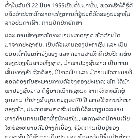
ຕັ້ງໃນວັນທີ 22 ມີນາ 1955ເປັນຕົ້ນມານັ້ນ, ພວກເຮົາໄດ້ຮູ້ດີ
ແລ້ວວ່າປະຫວັດສາດແຫ່ງການຕໍ່ສູ້ປະຕິວັດຂອງປະຊາຊົນ
ລາວບັນດາເຜົ່າ, ການປົກປັກຮັກສາ
ແລະ ການສ້າງສາພັດທະນາປະເທດຊາດ ພັກກຳເນີດ
ມາຈາກປະຊາຊົນ, ເປັນຕົວແທນຂອງປະຊາຊົນ ແລະ ເປັນ
ບ່ອນເຕົ້າໂຮມກຳລັງແຮງ ແລະ ຄວາມສາມັກຄີເປັນປຶກແຜ່ນ
ຂອງປວງຊົນລາວທັງຊາດ, ນຳພາປວງຊົນລາວ ເດີນຕາມ
ເສັ້ນທາງອັນຖືກຕ້ອງ, ມີໄຫວພິບ ແລະ ມີການພັດທະນາທີ່
ສອດຄ່ອງກັບສະພາບການຕົວຈິງຂອງປະເທດ; ພັກ ໄດ້ນຳ
ພາປວງຊົນລາວ ຕໍ່ສູ້ຍາດເອົາໄຊຊະນະ ຈາກຈັກກະພັດຜູ້
ຮຸກຮານ ໄດ້ຢ່າງສົມບູນ.ຕະຫຼອດ70 ປີ ພາຍໃຕ້ການນຳພາ
ຂອງພັກ, ປະເທດສາມາດຮັບປະກັນໄດ້ສະຖຽນລະພາບ
ທາງດ້ານການເມືອງທີ່ໜັກແໜ້ນ, ເສດຖະກິດມີການເຕີບ
ໃຫຍ່ຂະຫຍາຍຕົວຢ່າງຕໍ່ເນື່ອງ, ຊີວິດການເປັນຢູ່ຂອງ
ປະຊາຊົນ ໄດ້ຮັບການປັບປຸງ ແລະ ຍົກລະດັບດີຂຶ້ນເປັນກ້າວ