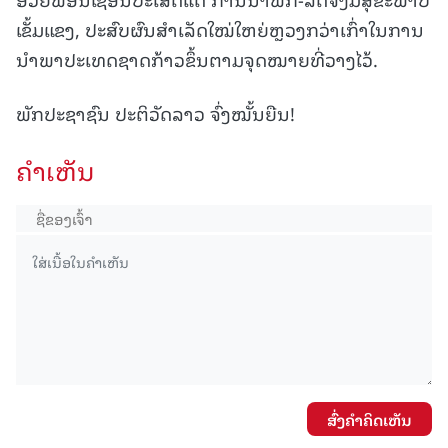
ເຂັ້ມແຂງ, ປະສົບຜົນສຳເລັດໃໝ່ໃຫຍ່ຫຼວງກວ່າເກົ່າໃນການ
ນຳພາປະເທດຊາດກ້າວຂຶ້ນຕາມຈຸດໝາຍທີ່ວາງໄວ້.
ພັກປະຊາຊົນ ປະຕິວັດລາວ ຈົ່ງໝັ້ນຍືນ!
ຄໍາເຫັນ
ສົ່ງຄໍາຄິດເຫັນ