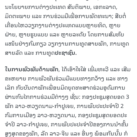
ນະໂຍບາຍການຕ່າງປະເທດ ສັນຕິພາບ, ເອກະລາດ,
ມິດຕະພາບ ແລະ ການຮ່ວມມືເພື່ອການພັດທະນາ; ສືບຕໍ່
ເຄື່ອນໄຫວວຽກງານຕ່າງປະເທດແບບຫຼາຍທິດ, ຫຼາຍ
ຝ່າຍ, ຫຼາຍຮູບແບບ ແລະ ຫຼາຍລະດັບ ໂດຍການສົມທົບ
ແໜ້ນຢ່າງກົມກຽວ ວຽກງານການທູດສາຍພັກ, ການທູດ
ສາຍລັດ ແລະ ການທູດ
ປະຊາຊົນ
.
ໃນການພົວພັນດ້ານພັກ
, ໄດ້ເອົາໃຈໃສ່ ເພີ່ມທະວີ ແລະ ເສີມ
ຂະຫຍາຍ ການພົວພັນຮ່ວມມືແບບທາງກວ້າງ ແລະ ທາງ
ເລິກ ກັບບັນດາພັກເພື່ອນມິດຍຸດທະສາດຮ່ວມອຸດົມການ
ຜ່ານກົນໄກການຮ່ວມມືຕ່າງໆ ເຊັ່ນ: ກອງປະຊຸມສຸດຍອດ 3
ພັກ ລາວ-ຫວຽດນາມ-ກໍາປູເຈຍ, ການພົບປະປະຈໍາປີ 2
ກົມການເມືອງ ລາວ-ຫວຽດນາມ, ກອງປະຊຸມສຸດຍອດປະ
ຈໍາປີ ລາວ-ກໍາປູເຈຍ, ການພົບປະປະຈໍາປີຂອງການນໍາຂັ້ນ
ສູງສຸດຂອງພັກ, ລັດ ລາວ-ຈີນ ແລະ ອື່ນໆ ພ້ອມກັນນັ້ນ ກໍ