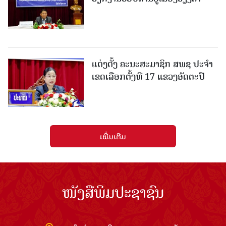
ແຕ່ງຕັ້ງ ຄະນະສະມາຊິກ ສພຊ ປະຈຳ
ເຂດເລືອກຕັ້ງທີ 17 ແຂວງອັດຕະປື
ເພີ່ມເຕີມ
ໜັງສືພິມປະຊາຊົນ