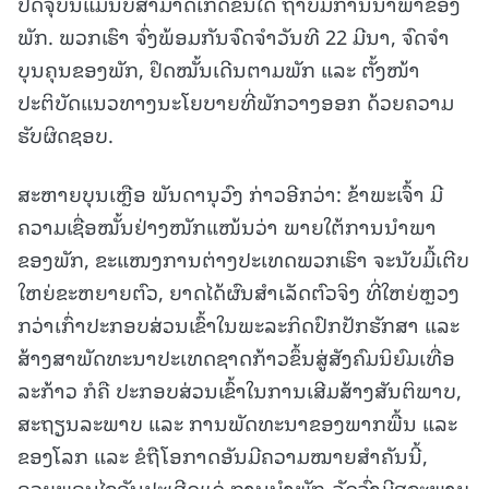
ປັດຈຸບັນແມ່ນບໍ່ສາມາດເກີດຂຶ້ນໄດ້ ຖ້າບໍ່ມີການນຳພາຂອງ
ພັກ. ພວກເຮົາ ຈົ່ງພ້ອມກັນຈົດຈຳວັນທີ 22 ມີນາ, ຈົດຈຳ
ບຸນຄຸນຂອງພັກ, ຢຶດໝັ້ນເດີນຕາມພັກ ແລະ ຕັ້ງໜ້າ
ປະຕິບັດແນວທາງນະໂຍບາຍທີ່ພັກວາງອອກ ດ້ວຍຄວາມ
ຮັບຜິດຊອບ.
ສະຫາຍບຸນເຫຼືອ ພັນດານຸວົງ ກ່າວອີກວ່າ: ຂ້າພະເຈົ້າ ມີ
ຄວາມເຊື່ອໝັ້ນຢ່າງໜັກແໜ້ນວ່າ ພາຍໃຕ້ການນຳພາ
ຂອງພັກ, ຂະແໜງການຕ່າງປະເທດພວກເຮົາ ຈະນັບມື້ເຕີບ
ໃຫຍ່ຂະຫຍາຍຕົວ, ຍາດໄດ້ຜົນສຳເລັດຕົວຈິງ ທີ່ໃຫຍ່ຫຼວງ
ກວ່າເກົ່າປະກອບສ່ວນເຂົ້າໃນພະລະກິດປົກປັກຮັກສາ ແລະ
ສ້າງສາພັດທະນາປະເທດຊາດກ້າວຂຶ້ນສູ່ສັງຄົມນິຍົມເທື່ອ
ລະກ້າວ ກໍຄື ປະກອບສ່ວນເຂົ້າໃນການເສີມສ້າງສັນຕິພາບ,
ສະຖຽນລະພາບ ແລະ ການພັດທະນາຂອງພາກພື້ນ ແລະ
ຂອງໂລກ ແລະ ຂໍຖືໂອກາດອັນມີຄວາມໝາຍສຳຄັນນີ້,
ອວຍພອນໄຊອັນປະເສີດແດ່ ການນຳພັກ-ລັດຈົ່ງມີສຸຂະພາບ