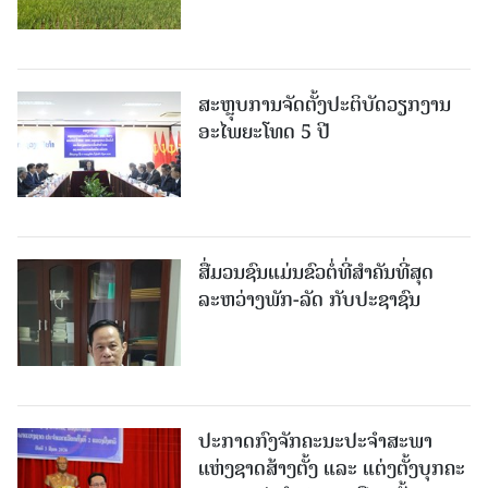
ສະຫຼຸບການຈັດຕັ້ງປະຕິບັດວຽກງານ
ອະໄພຍະໂທດ 5 ປີ
ສື່ມວນຊົນແມ່ນຂົວຕໍ່ທີ່ສໍາຄັນທີ່ສຸດ
ລະຫວ່າງພັກ-ລັດ ກັບປະຊາຊົນ
ປະກາດກົງຈັກຄະນະປະຈໍາສະພາ
ແຫ່ງຊາດສ້າງຕັ້ງ ແລະ ແຕ່ງຕັ້ງບຸກຄະ