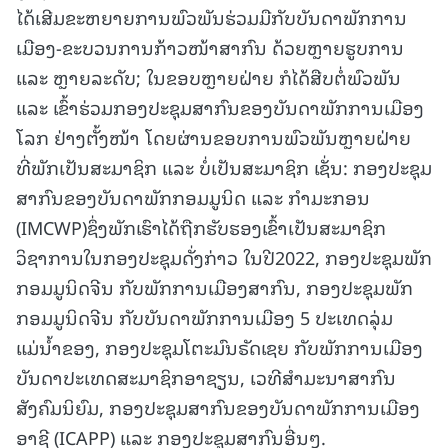
ໄດ້ເສີມຂະຫຍາຍການພົວພັນຮ່ວມມືກັບບັນດາພັກການ
ເມືອງ-ຂະບວນການກ້າວໜ້າສາກົນ ດ້ວຍຫຼາຍຮູບການ
ແລະ ຫຼາຍລະດັບ; ໃນຂອບຫຼາຍຝ່າຍ ກໍໄດ້ສືບຕໍ່ພົວພັນ
ແລະ ເຂົ້າຮ່ວມກອງປະຊຸມສາກົນຂອງບັນດາພັກການເມືອງ
ໂລກ ຢ່າງຕັ້ງໜ້າ ໂດຍຜ່ານຂອບການພົວພັນຫຼາຍຝ່າຍ
ທີ່ພັກເປັນສະມາຊິກ ແລະ ບໍ່ເປັນສະມາຊິກ ເຊັ່ນ: ກອງປະຊຸມ
ສາກົນຂອງບັນດາພັກກອມມູນິດ ແລະ ກຳມະກອນ
(IMCWP)ຊຶ່ງພັກເຮົາໄດ້ຖືກຮັບຮອງເຂົ້າເປັນສະມາຊິກ
ວິຊາການໃນກອງປະຊຸມດັ່ງກ່າວ ໃນປີ2022, ກອງປະຊຸມພັກ
ກອມມູນິດຈີນ ກັບພັກການເມືອງສາກົນ, ກອງປະຊຸມພັກ
ກອມມູນິດຈີນ ກັບບັນດາພັກການເມືອງ 5 ປະເທດລຸ່ມ
ແມ່ນໍ້າຂອງ, ກອງປະຊຸມໂຕະມົນຣັດເຊຍ ກັບພັກການເມືອງ
ບັນດາປະເທດສະມາຊິກອາຊຽນ, ເວທີສຳມະນາສາກົນ
ສັງຄົມນິຍົມ, ກອງປະຊຸມສາກົນຂອງບັນດາພັກການເມືອງ
ອາຊີ (ICAPP) ແລະ ກອງປະຊຸມສາກົນອື່ນໆ.