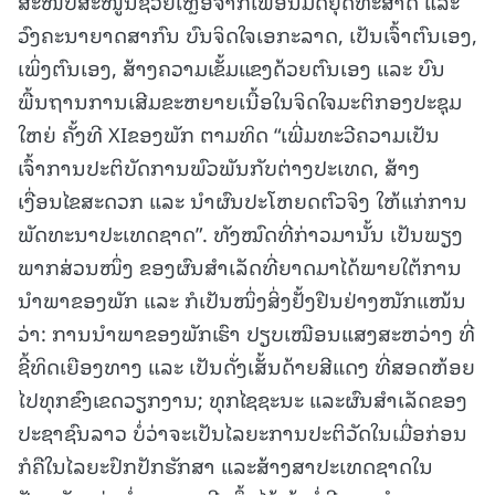
ສະໜັບສະໜູນຊ່ວຍເຫຼືອຈາກເພື່ອນມິດຍຸດທະສາດ ແລະ
ວົງຄະນາຍາດສາກົນ ບົນຈິດໃຈເອກະລາດ, ເປັນເຈົ້າຕົນເອງ,
ເພິ່ງຕົນເອງ, ສ້າງຄວາມເຂັ້ມແຂງດ້ວຍຕົນເອງ ແລະ ບົນ
ພື້ນຖານການເສີມຂະຫຍາຍເນື້ອໃນຈິດໃຈມະຕິກອງປະຊຸມ
ໃຫຍ່ ຄັ້ງທີ XIຂອງພັກ ຕາມທິດ “ເພີ່ມທະວີຄວາມເປັນ
ເຈົ້າການປະຕິບັດການພົວພັນກັບຕ່າງປະເທດ, ສ້າງ
ເງື່ອນໄຂສະດວກ ແລະ ນຳຜົນປະໂຫຍດຕົວຈິງ ໃຫ້ແກ່ການ
ພັດທະນາປະເທດຊາດ”. ທັງໝົດທີ່ກ່າວມານັ້ນ ເປັນພຽງ
ພາກສ່ວນໜຶ່ງ ຂອງຜົນສຳເລັດທີ່ຍາດມາໄດ້ພາຍໃຕ້ການ
ນຳພາຂອງພັກ ແລະ ກໍເປັນໜຶ່ງສິ່ງຢັ້ງຢືນຢ່າງໜັກແໜ້ນ
ວ່າ: ການນໍາພາຂອງພັກເຮົາ ປຽບເໝືອນແສງສະຫວ່າງ ທີ່
ຊີ້ທິດເຍືອງທາງ ແລະ ເປັນດັ່ງເສັ້ນດ້າຍສີແດງ ທີ່ສອດຫ້ອຍ
ໄປທຸກຂົງເຂດວຽກງານ; ທຸກໄຊຊະນະ ແລະຜົນສຳເລັດຂອງ
ປະຊາຊົນລາວ ບໍ່ວ່າຈະເປັນໄລຍະການປະຕິວັດໃນເມື່ອກ່ອນ
ກໍຄືໃນໄລຍະປົກປັກຮັກສາ ແລະສ້າງສາປະເທດຊາດໃນ