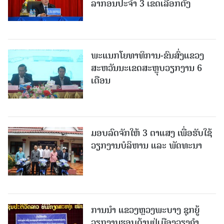
ລາກອນປະຈໍາ 3 ເຂດເລືອກຕັ້ງ
ພະແນກໂຍທາທິການ-ຂົນສົ່ງແຂວງ
ສະຫວັນນະເຂດສະຫຼຸບວຽກງານ 6
ເດືອນ
ມອບລົດຈັກໃຫ້ 3 ຕາແສງ ເພື່ອຮັບໃຊ້
ວຽກງານບໍລິຫານ ແລະ ພັດທະນາ
ການນຳ ແຂວງຫຼວງພະບາງ ຊຸກຍູ້
ວຽກງານຮອບດ້ານຢູ່ເມືອງວຽງຄໍາ