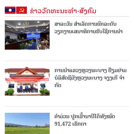
ຂ່າວວັດທະນະທຳ-ສັງຄົມ
ສາລະວັນ ສໍາເລັດການຍົກລະດັບ
ວຽກງານເສນາທິການຮັບໃຊ້ການນໍາ
ການນຳແຂວງຫຼວງພະບາງ ຢ້ຽມ​ຢາມ
ບໍ​ລິ​ສັດຊີມັງຫຼວງພະບາງ ຈຽງເກີ ຈໍາ
ກັດ
ຄໍາມ່ວນ ປູກເຂົ້ານາປີໄດ້ທັງໝົດ
91,472 ເຮັກຕາ