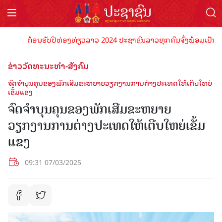
ຕ້ອນຮັບປີທ່ອງທ່ຽວລາວ 2024 ປະຊາຊົນລາວທຸກຄົນຈົ່ງພ້ອມເປັນເຈົ້າພາບ
ຂ່າວວັດທະນະທຳ-ສັງຄົມ
ຈົດຈຳບຸນຄຸນຂອງພັກເສີມຂະຫຍາຍວຽກງານການຕ່າງປະເທດໃຫ້ເຕີບໃຫຍ່
ເຂັ້ມແຂງ
ຈົດຈຳບຸນຄຸນຂອງພັກເສີມຂະຫຍາຍ
ວຽກງານການຕ່າງປະເທດໃຫ້ເຕີບໃຫຍ່ເຂັ້ມ
ແຂງ
09:31 07/03/2025