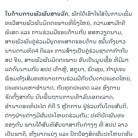
ໃນດ້ານການພົວພັນສາຍລັດ
, ພັກໄດ້ເອົາໃຈໃສ່ໃນການເພີ່ມ
ທະວີສາຍພົວພັນມິດຕະພາບທີ່ຍິ່ງໃຫຍ່, ຄວາມສາມັກຄີ
ພິເສດ ແລະ ການຮ່ວມມືຮອບດ້ານກັບ ສສຫວຽດນາມ,
ສາຍພົວພັນຄູ່ຮ່ວມມືຍຸດທະສາດຮອບດ້ານ ໝັ້ນຄົງຍາວ
ນານຕາມທິດ4 ດີແລະ ການສ້າງເປັນຄູ່ຮ່ວມຊາຕາກຳກັບ
ສປ ຈີນ, ສາຍພົວພັນມິດຕະພາບ ອັນເປັນມູນເຊື້ອ ທີ່ມີມາ
ແຕ່ດົນນານກັບ ສປປ ເກົາຫຼີ, ສກູບາ, ຣັດເຊຍ, ກໍາປູເຈຍ
ພ້ອມທັງເສີມຂະຫຍາຍການຮ່ວມມືກັບບັນດາປະເທດໃຫຍ່,
ປະເທດມະຫາອຳນາດ, ກັບທຸກປະເທດ ແລະ ອົງການ
ຈັດຕັ້ງສາກົນ ບົນພື້ນຖານການເຄົາລົບເອກະລາດ,
ອຳນາດອະທິປະໄຕ ກໍຄື 5 ຫຼັກການ ຢູ່ຮ່ວມກັນໂດຍສັນຕິ,
ຕ່າງຝ່າຍຕ່າງມີຜົນປະໂຫຍດຮ່ວມກັນ; ປະຕິບັດພັນທະ
ຂອງຕົນ ພາຍໃຕ້ສົນທິສັນຍາສາກົນຕ່າງໆ ທີ່ ສປປ ລາວ
ເປັນພາຄີ, ທັງຍາດແຍ່ງ ແລະ ປົກປ້ອງສິດຜົນປະໂຫຍດອັນ