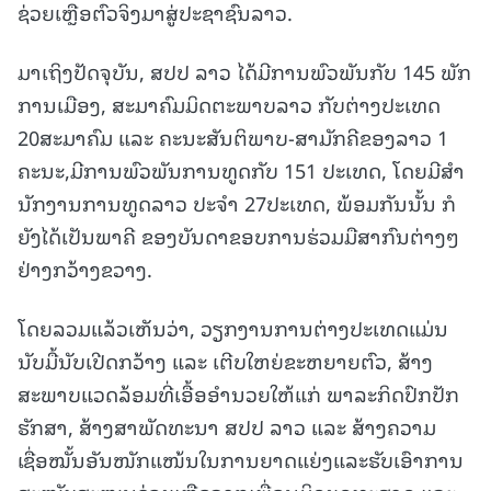
ຊ່ວຍເຫຼືອຕົວຈິງມາສູ່ປະຊາຊົນລາວ.
ມາເຖິງປັດຈຸບັນ, ສປປ ລາວ ໄດ້ມີການພົວພັນກັບ 145 ພັກ
ການເມືອງ, ສະມາຄົມມິດຕະພາບລາວ ກັບຕ່າງປະເທດ
20ສະມາຄົມ ແລະ ຄະນະສັນຕິພາບ-ສາມັກຄີຂອງລາວ 1
ຄະນະ,ມີການພົວພັນການທູດກັບ 151 ປະເທດ, ໂດຍມີສໍາ
ນັກງານການທູດລາວ ປະຈໍາ 27ປະເທດ, ພ້ອມກັນນັ້ນ ກໍ
ຍັງໄດ້ເປັນພາຄີ ຂອງບັນດາຂອບການຮ່ວມມືສາກົນຕ່າງໆ
ຢ່າງກວ້າງຂວາງ.
ໂດຍລວມແລ້ວເຫັນວ່າ, ວຽກງານການຕ່າງປະເທດແມ່ນ
ນັບມື້ນັບເປີດກວ້າງ ແລະ ເຕີບໃຫຍ່ຂະຫຍາຍຕົວ, ສ້າງ
ສະພາບແວດລ້ອມທີ່ເອື້ອອໍານວຍໃຫ້ແກ່ ພາລະກິດປົກປັກ
ຮັກສາ, ສ້າງສາພັດທະນາ ສປປ ລາວ ແລະ ສ້າງຄວາມ
ເຊື່ອໝັ້ນອັນໜັກແໜ້ນໃນການຍາດແຍ່ງແລະຮັບເອົາການ