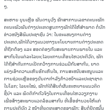
ໆ.
ສະຫາຍ ບຸນເຫຼືອ ພັນດານຸວົງ ຮັກສາການເລຂາຄະນະພັກ
ຄະນະພົວພັນຕ່າງປະເທດສູນກາງພັກໄດ້ໃຫ້ສໍາພາດ ຕໍ່ນັກ
ຂ່າວໜັງສືພິມປະຊາຊົນ ວ່າ: ໃນຂະແໜງການຕ່າງ
ປະເທດ,ພັກໄດ້ວາງແນວທາງນະໂຍບາຍການຕ່າງປະເທດ
ທີ່ຖືກຕ້ອງ ແລະ ສອດຄ່ອງກັບສະພາບການພາຍໃນ ແລະ
ສາກົນໃນແຕ່ລະໄລຍະ;ໄລຍະການເຄື່ອນໄຫວປະຕິວັດ, ພັກ
ໄດ້ຖືສຳຄັນການເປີດກວ້າງການຮ່ວມມືກັບສາກົນ, ຍາດ
ແຍ່ງເອົາຄວາມເຫັນອົກເຫັນໃຈ, ການສະໜັບສະໜູນແລະ
ການຊ່ວຍເຫຼືອຂອງບັນດາກຳລັງກ້າວໜ້າແລະປະຊາຊາດ
ໃນໂລກ; ໄລຍະໃໝ່, ພັກກໍໄດ້ສືບຕໍ່ຜັນຂະຫຍາຍແນວຄິດ
ຊີ້ນຳ ແລະ ພຶດຕິກຳຕົວຈິງໃນການເຄື່ອນໄຫວວຽກງານ
ເພື່ອສ້າງສະພາບແວດລ້ອມສາກົນ ທີ່ເອື້ອອຳນວຍໃຫ້ແກ່
ການປະຕິບັດ 2 ໜ້າທີ່ຍຸດທະສາດຂອງພັກ; ສືບຕໍ່ຢຶດໝັ້ນ