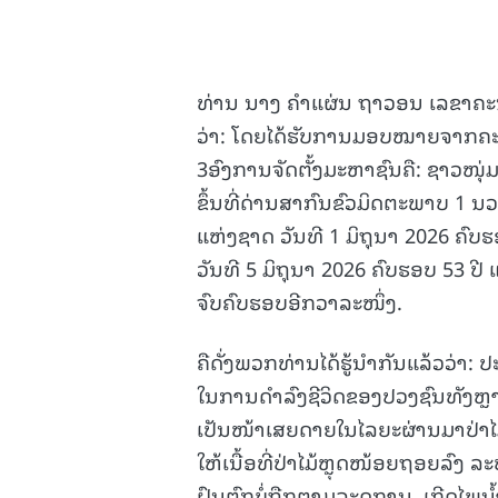
ທ່ານ ນາງ ຄຳແຜ່ນ ຖາວອນ ເລຂາຄະນ
ວ່າ: ໂດຍໄດ້ຮັບການມອບໝາຍຈາກຄະນ
3ອົງການຈັດຕັ້ງມະຫາຊົນຄື: ຊາວໜຸ່ມ
ຂຶ້ນທີ່ດ່ານສາກົນຂົວມິດຕະພາບ 1 ນ
ແຫ່ງຊາດ ວັນທີ 1 ມິຖຸນາ 2026 ຄົບ
ວັນທີ 5 ມິຖຸນາ 2026 ຄົບຮອບ 53 ປີ
ຈົບຄົບຮອບອີກວາລະໜຶ່ງ.
ຄືດັ່ງພວກທ່ານໄດ້ຮູ້ນຳກັນແລ້ວວ່າ:
ໃນການດຳລົງຊີວິດຂອງປວງຊົນທັງຫຼາ
ເປັນໜ້າເສຍດາຍໃນໄລຍະຜ່ານມາປ່າໄມ
ໃຫ້ເນື້ອທີ່ປ່າໄມ້ຫຼຸດໜ້ອຍຖອຍລົງ ລ
ຝົນຕົກບໍ່ຖືກຕາມລະດູການ, ເກີດໄພນໍ້