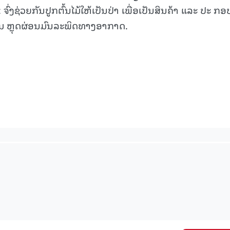
່າ: ຈົ່ງຊ່ວຍກັນປູກຕົ້ນໄມ້ໃຫ້ເປັນປ່າ ເພື່ອເປັນສິນຄ້າ ແລະ ປະ ກອ
ອມ ຫຼຸດຜ່ອນມົນລະພິດທາງອາກາດ.