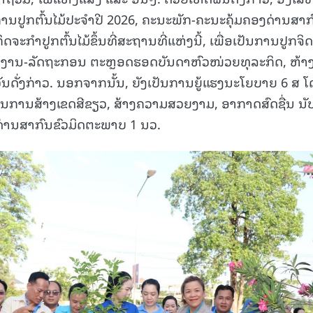
ການປູກຕົ້ນໄມ້ປະຈຳປີ 2026, ຄະນະພັກ-ຄະນະຄຸ້ມຄອງດ່ານສາກ
ດຈະກໍາປູກຕົ້ນໄມ້ຂຶ້ນທີ່ສະຖານທີ່ແຫ່ງນີ້, ເພື່ອເປັນການປູກຈິດ
ກງານ-ລັດຖະກອນ ຕະຫຼອດຮອດບັນດາຫົວໜ່ວຍທຸລະກິດ, ຫ້າ
ນດັ່ງກ່າວ. ນອກຈາກນັ້ນ, ຍັງເປັນການຍູ້ແຮງນະໂຍບາຍ 6 ສ 
ປັນການສ້າງເຂດສີຂຽວ, ສ້າງຄວາມສວຍງາມ, ອາກາດສົດຊື່ນ ນັ
ດ່ານສາກົນຂົວມິດຕະພາບ 1 ນວ.