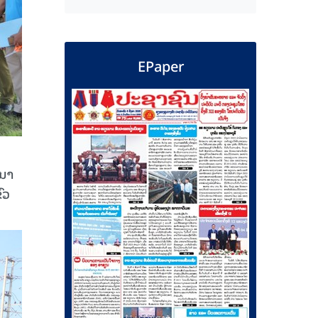
EPaper
່
ຸນາ
ົວ