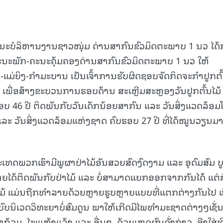
ະບໍລິຫານງານຊາວໜຸ່ມ ດ່ານສາກົນຂົວມິດຕະພາບ 1 ນວ ໄດ້
ະພັກ-ຄະນະຄຸ້ມຄອງດ່ານສາກົນຂົວມິດຕະພາບ 1 ນວ ໃຫ້
-ແມ່ຍິງ-ກຳມະບານ ເປັນເຈົ້າການຮັບຜິດຊອບຈັດກິດຈະກຳປູກຕົ້
ວ ເພື່ອສ້າງຂະບວນການຮອບດ້ານ ສະເຫຼີມສະຫຼອງວັນປູກຕົ້ນໄມ້
ຮອບ 46 ປີ ຕິດພັນກັບວັນເດັກນ້ອຍສາກົນ ແລະ ວັນສິ່ງແວດລ້ອ
 ແລະ ວັນສິ່ງແວດລ້ອມແຫ່ງຊາດ ຄົບຮອບ 27 ປີ ທີ່ໄດ້ໝູນວຽນມ
 ປະເທດພວກເຮົາມີພູຜາປ່າໄມ້ອັນສວຍສົດງົດງາມ ແລະ ອຸດົມສົມ ບ
ຍໄດ້ຕິດພັນກັບປ່າໄມ້ ແລະ ບໍ່ສາມາດແຍກອອກຈາກກັນໄດ້ ແຕ່ກ
້ ແມ່ນຖືກທຳລາຍດ້ວຍຫຼາຍຮູບຫຼາຍແບບທີ່ແຕກຕ່າງກັນໄປ ເ
ະບົບນິເວດວິທະຍາບໍ່ສົມດູນ ພາໃຫ້ເກີດມີໄພທຳມະຊາດຕ່າງໆເຊັ່ນ
າຖ້ວມ, ໄພແຫ້ງແລ້ງ ແລະ ອື່ນໆ. ດ້ວຍເຫດຜົນດັ່ງກ່າວ, ອີງໃສ່ທ