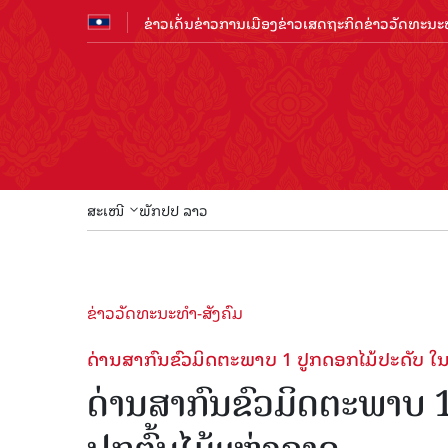
ຂ່າວເດັ່ນ
ຂ່າວການເມືອງ
ຂ່າວເສດຖະກິດ
ຂ່າວວັດທະນະທ
ສະເໜີ
ພັກປປ ລາວ
ຂ່າວວັດທະນະທຳ-ສັງຄົມ
ດ່ານສາກົນຂົວມິດຕະພາບ 1 ປູກດອກໄມ້ປະດັບ ໃນ​ໂອ​ກ
ດ່ານສາກົນຂົວມິດຕະພາບ 1 