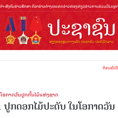
ຳ-ສັງຄົມ
ຂ່າວສືກສາ-ກິລາ
ຂ່າວຕ່າງປະເທດ
ຂ່າວທ່ອງທ່ຽວ
ຂ່າວການຮ່ວມມື
Logi
ຕ້ອນຮັບປີທ່ອງທ່ຽວລ
າດ​ວັນ​ປູກ​ຕົ້ນ​ໄມ້​ແຫ່ງ​ຊາດ
ປູກດອກໄມ້ປະດັບ ໃນ​ໂອ​ກາດ​ວັນ​