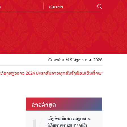
n
ວັນອາທິດ ທີ 9 ສິງຫາ ຄ.ສ. 2026
າວ 2024 ປະຊາຊົນລາວທຸກຄົນຈົ່ງພ້ອມເປັນເຈົ້າພາບທີ່ດີ ຕ້ອນຮັບນັກທ່ອງທ່
ຂ່າວ​ລ່າ​ສຸດ
ແຈ້ງຂ່າວພິເສດ ຂອງຄະນະ
ບໍລິຫານງານສູນກາງພັກ