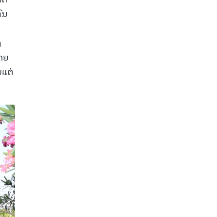
ົນ
ງ
ໂດຍ
ບແຕ່