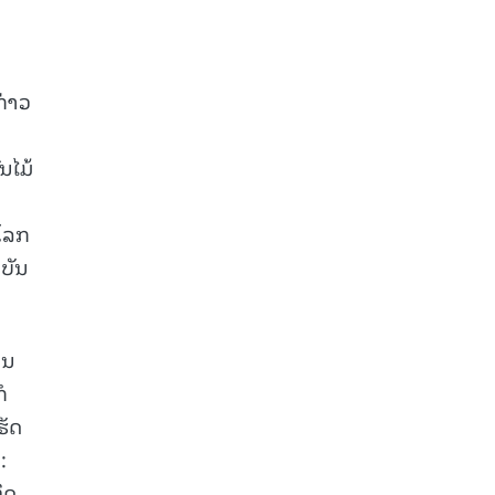
ກ່າວ
ນໄມ້
ມໂລກ
າບັນ
ູນ
ໍ
ຮັດ
:
ິດ