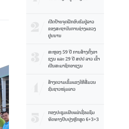
ເປີດປ້າຍຈຸດຝຶກອົບຮົມຢູ່ລາວ
ຂອງສະຖາບັນການຊ່າງແຂວງ
ຢູນນານ
ສະຫຼອງ 59 ປີ ການສ້າງຕັ້ງອາ
ຊຽນ ແລະ 29 ປີ ສປປ ລາວ ເຂົ້າ
ເປັນສະມາຊິກອາຊຽນ
ສ້າງຄວາມເຂັ້ມແຂງໃຫ້ສື່ມວນ
ຊົນຊາວໜຸ່ມລາວ
ກອງປະຊຸມເຜີຍແຜ່ເຊື່ອມຊຶມ
ທິດທາງປັບປຸງຫຼັກສູດ 6+3+3