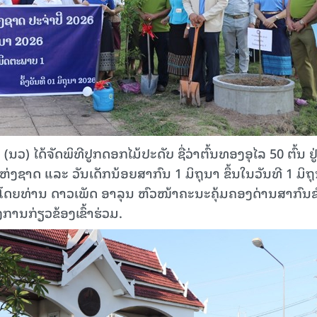
 ໄດ້ຈັດພິທີປູກດອກໄມ້ປະດັບ ຊື່ວ່າຕົ້ນທອງອຸໄລ 50 ຕົ້ນ ຢູ
ຫ່ງຊາດ ແລະ ວັນເດັກນ້ອຍສາກົນ 1 ມິຖຸນາ ຂຶ້ນໃນວັນທີ 1 ມິຖ
ນໍາໂດຍທ່ານ ດາວເພັດ ອາລຸນ ຫົວໜ້າຄະນະຄຸ້ມຄອງດ່ານສາກົນຂ
ານກ່ຽວຂ້ອງເຂົ້າຮ່ວມ.