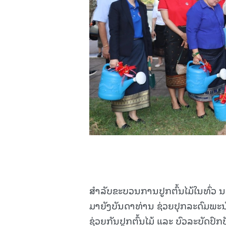
ສຳລັບຂະບວນການປູກຕົ້ນໄມ້ໃນທົ່ວ ນວ
ມາຍັງບັນດາທ່ານ ຊ່ວຍປຸກລະດົມພະ
ຊ່ວຍກັນປູກຕົ້ນໄມ້ ແລະ ບົວລະບັດປົກປ