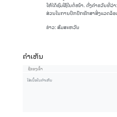
ໃຫ້ໄດ້ຊົມໃຊ້ໃນຕໍ່ໜ້າ. ດັ່ງຄຳຂວັນທີ່ວ
ສ່ວນໃນການປົກປັກຮັກສາສິ່ງແວດລ້
ຂ່າວ: ສົມສະຫວັນ
ຄໍາເຫັນ