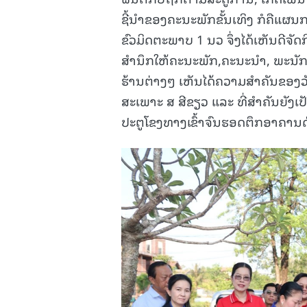
ຊີ້ນຳຂອງຄະນະພັກຂັ້ນເທິງ ກໍຄືແຜນ
ຂົວມິດຕະພາບ 1 ນວ ຈຶ່ງໄດ້ເຫັນດີຈັດກິ
ສຳນຶກໃຫ້ຄະນະພັກ,ຄະນະນຳ, ພະນັ
ຮ້ານຕ່າງໆ ເຫັນໄດ້ຄວາມສຳຄັນຂອງວັ
ສະເພາະ ສ ສີຂຽວ ແລະ ທີ່ສຳຄັນຍັງເ
ປະຕູໂຂງທາງເຂົ້າຈົນຮອດຕຶກອາຄານ