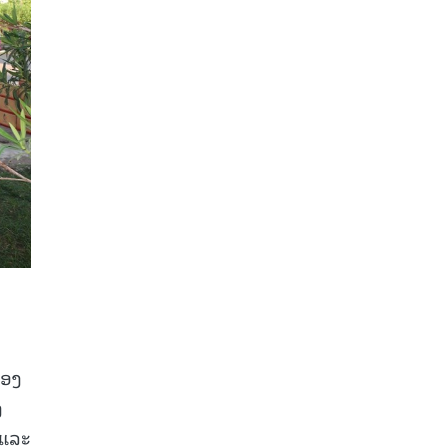
້ອງ
ງ
 ແລະ