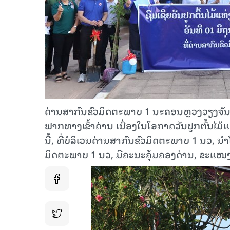
ດ່ານສາກົນຂົວມິດຕະພາບ 1 ນະຄອນຫຼວງວຽງຈັນ (ນວ)
ຟາກທາງເຂົ້າດ່ານ ເນື່ອງໃນໂອກາດວັນປູກຕົ້ນໄມ້ແ
ນີ້, ທີ່ບໍລິເວນດ່ານສາກົນຂົວມິດຕະພາບ 1 ນວ, 
ມິດຕະພາບ 1 ນວ, ມີຄະນະຄຸ້ມຄອງດ່ານ, ຂະແໜງກ