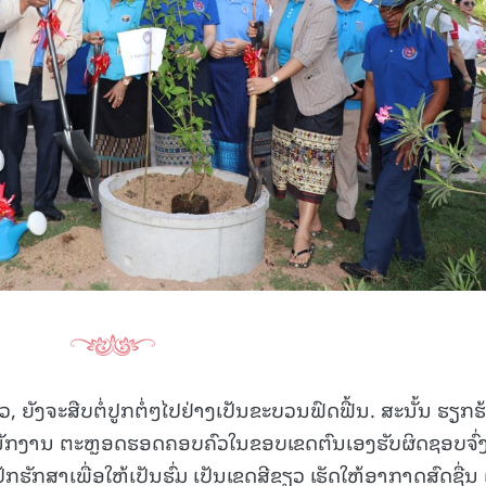
, ຍັງຈະສືບຕໍ່ປູກຕໍ່ໆໄປຢ່າງເປັນຂະບວນຟົດຟື້ນ. ສະນັ້ນ ຮຽກຮ
ນັກງານ ຕະຫຼອດຮອດຄອບຄົວໃນຂອບເຂດຕົນເອງຮັບຜິດຊອບຈົ່
ັກຮັກສາເພື່ອໃຫ້ເປັນຮົ່ມ ເປັນເຂດສີຂຽວ ເຮັດໃຫ້ອາກາດສົດຊື່ນ