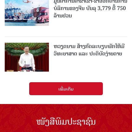
ມູນຄ່າການຄ້າຂາເຂົ້າ-ຂາອອກດ້ານການ
ບໍລິການຂອງຈີນ ບັນລຸ 3,779 ຕື້ 750
ລ້ານຢວນ
ຫວຽດນາມ ສ້າງກົດລະບຽບພັກໃຫ້ມີ
ວິທະຍາສາດ ແລະ ປະຕິບັດງ່າຍດາຍ
ເພີ່ມເຕີມ
ໜັງສືພິມປະຊາຊົນ