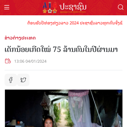
ຕ້ອນຮັບປີທ່ອງທ່ຽວລາວ 2024 ປະຊາຊົນລາວທຸກຄົນຈົ່ງພ້ອມເປັນ
ຂ່າວຕ່າງປະເທດ
ເດັກນ້ອຍເກີດໃໝ່ 75 ລ້ານຄົນໃນປີຜ່ານມາ
13:06 04/01/2024