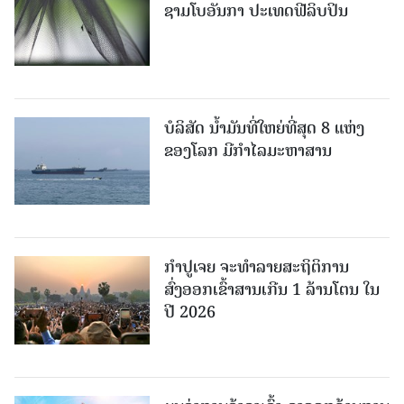
ຊາມໂບ​ອັນກາ ປະເທດຟີລິບປິນ
ບໍລິສັດ ນ້ຳມັນທີ່ໃຫຍ່ທີ່ສຸດ 8 ແຫ່ງ
ຂອງໂລກ ມີກຳໄລມະຫາສານ
ກຳປູເຈຍ ຈະທຳລາຍສະຖິຕິການ
ສົ່ງອອກເຂົ້າສານເກີນ 1 ລ້ານໂຕນ ໃນ
ປີ 2026