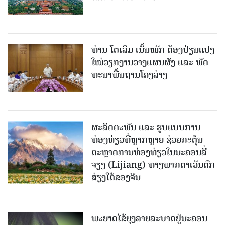
ທ່ານ ໂຕ​ເລິມ ເນັ້ນໜັກ ຕ້ອງ​ປ່ຽນ​ແປງ​
ໃໝ່​ວຽກ​ງານ​ວາງ​ແຜນ​ຜັງ ແລະ ​ພັດ​
ທະ​ນາ​ພື້ນ​ຖານ​ໂຄງ​ລ່າງ
ຜະລິດຕະພັນ ແລະ ຮູບແບບການ
ທ່ອງທ່ຽວທີ່ຫຼາກຫຼາຍ ຊ່ວຍກະຕຸ້ນ
ຕະຫຼາດການທ່ອງທ່ຽວໃນນະຄອນລີ່
ຈຽງ (Lijiang) ທາງພາກຕາເວັນຕົກ
ສ່ຽງໃຕ້ຂອງຈີນ
ພະຍາດໄຂ້ຍຸງລາຍລະບາດຢູ່ນະຄອນ