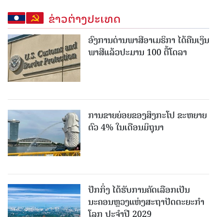
ຂ່າວຕ່າງປະເທດ
ອົງການດ່ານພາສີອາເມຣິກາ ໄດ້ຄືນເງິນ
ພາສີແລ້ວປະມານ 100 ຕື້ໂດລາ
ການຂາຍຍ່ອຍຂອງສິງກະໂປ ຂະຫຍາຍ
ຕົວ 4% ໃນເດືອນມິຖຸນາ
ປັກກິ່ງ ໄດ້ຮັບການຄັດເລືອກເປັນ
ນະຄອນຫຼວງແຫ່ງສະຖາປັດຕະຍະກຳ
ໂລກ ປະຈຳປີ 2029