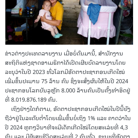
ຂ່າວຕ່າງປະເທດລາຍງານ ເມື່ອບໍ່ດົນມານີ້, ສຳນັກງານ
ສະຖິຕິແຫ່ງຊາດອາເມຣິກາໄດ້ເປີດເຜີຍບົດລາຍງານໂດຍ
ລະບຸວ່າໃນປີ 2023 ທົ່ວໂລກມີອັດຕາປະຊາກອນເກີດໃໝ່
ເພີ່ມຂຶ້ນປະມານ 75 ລ້ານ ຄົນ ຊຶ່ງຈະສົ່ງຜົນໃຫ້ໃນປີ 2024
ປະຊາກອນໂລກບັນລຸຫຼັກ 8.000 ລ້ານຄົນເປັນຄັ້ງທຳອິດຢູ່
ທີ່ 8.019.876.189 ຄົນ.
ເຖິງຢ່າງໃດກໍຕາມ, ອັດຕາປະຊາກອນເກີດໃໝ່ໃນປີນີ້ຍັງ
ຖືວ່າຢູ່ໃນລະດັບຕ່ຳໂດຍເພີ່ມຂຶ້ນບໍ່ເຖິງ 1% ແລະ ຄາດວ່າໃນ
ປີ 2024 ທຸກໆວິນາທີຈະມີເດັກເກີດໃໝ່ໂດຍສະເລ່ຍທີ່ 4,3
ຄົນ ແລະ ມີຜູ້ເສຍຊີວິດສະເລ່ຍທີ່ 2 ຄົນທົ່ວ. ຂະນະທີ່ອັດຕາ