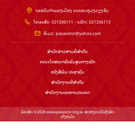
ຖະໜົນກຳແພງເມືອງ ນະຄອນຫຼວງວຽງຈັນ
ໂທລະສັບ: 021336111 - ແຟັກ: 021336113
ອີເມວ:
pasaxonn@yahoo.com
ສຳ​ນັກ​ຂ່າວ​ສານ​ທີ່​ສຳ​ຄັນ​
ຄະນະໂຄສະນາອົບຮົມ​ສູນ​ກາງ​ພັກ
ໜັງສືພິມ ປະ​ຊາ​ຊົນ
ສຳ​ນັກ​ງານ​ທີ່​ສຳ​ຄັນ
ສຳ​ນັກ​ງານ​ປະ​ທານ​ປະ​ເທດ
ລິຂະສິດ ©2026 www.pasaxon.org.la. ສະຫງວນໄວ້ເຊິງສິດ
ທັງຫມົດ