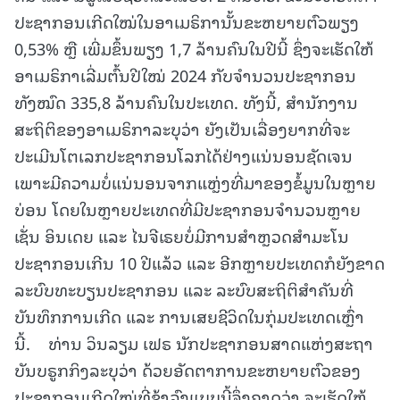
ປະຊາກອນເກີດໃໝ່ໃນອາເມຣິການັ້ນຂະຫຍາຍຕົວພຽງ
0,53% ຫຼື ເພີ່ມຂຶ້ນພຽງ 1,7 ລ້ານຄົນໃນປີນີ້ ຊຶ່ງຈະເຮັດໃຫ້
ອາເມຣິກາເລີ່ມຕົ້ນປີໃໝ່ 2024 ກັບຈຳນວນປະຊາກອນ
ທັງໝົດ 335,8 ລ້ານຄົນໃນປະເທດ. ທັງນີ້, ສຳນັກງານ
ສະຖິຕິຂອງອາເມຣິກາລະບຸວ່າ ຍັງເປັນເລື່ອງຍາກທີ່ຈະ
ປະເມີນໂຕເລກປະຊາກອນໂລກໄດ້ຢ່າງແນ່ນອນຊັດເຈນ
ເພາະມີຄວາມບໍ່ແນ່ນອນຈາກແຫຼ່ງທີ່ມາຂອງຂໍ້ມູນໃນຫຼາຍ
ບ່ອນ ໂດຍໃນຫຼາຍປະເທດທີ່ມີປະຊາກອນຈຳນວນຫຼາຍ
ເຊັ່ນ ອິນເດຍ ແລະ ໄນຈີເຣຍບໍ່ມີການສຳຫຼວດສຳມະໂນ
ປະຊາກອນເກີນ 10 ປີແລ້ວ ແລະ ອີກຫຼາຍປະເທດກໍຍັງຂາດ
ລະບົບທະບຽນປະຊາກອນ ແລະ ລະບົບສະຖິຕິສຳຄັນທີ່
ບັນທຶກການເກີດ ແລະ ການເສຍຊີວິດໃນກຸ່ມປະເທດເຫຼົ່າ
ນີ້. ທ່ານ ວິນລຽມ ເຟຣ ນັກປະຊາກອນສາດແຫ່ງສະຖາ
ບັນບຣູກກິງລະບຸວ່າ ດ້ວຍອັດຕາການຂະຫຍາຍຕົວຂອງ
ປະຊາກອນເກີດໃໝ່ທີ່ຊ້າລົງແບບນີ້ຈຶ່ງຄາດວ່າ ຈະເຮັດໃຫ້