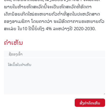
ພາຍໃນທ້າຍທົດສະວັດນີ້ຈະເປັນທົດສະວັດທີ່ອັດຕາ
ເດັກນ້ອຍເກີດໃໝ່ຂະຫຍາຍຕົວຕ່ຳທີ່ສຸດໃນປະຫວັດສາດ
ຂອງອາເມຣິກາ ໂດຍຄາດວ່າ ຈະມີອັດຕາການຂະຫຍາຍຕົວ
ສະເລ່ຍ ໃນ10 ປີນີ້ບໍ່ເຖິງ 4% ລະຫວ່າງປີ 2020-2030.
ຄໍາເຫັນ
ສົ່ງຄໍາຄິດເຫັນ