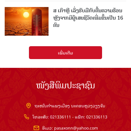
ສ ເກົາຫຼີ ເລັ່ງຮັບມືກັບຄື້ນຄວາມຮ້ອນ
ຫຼັງຈາກມີຜູ້ເສຍຊີວິດເພີ່ມຂຶ້ນເປັນ 16
ຄົນ
ເພີ່ມເຕີມ
ໜັງສືພິມປະຊາຊົນ
ຖະໜົນກຳແພງເມືອງ ນະຄອນຫຼວງວຽງຈັນ
ໂທລະສັບ: 021336111 - ແຟັກ: 021336113
ອີເມວ:
pasaxonn@yahoo.com