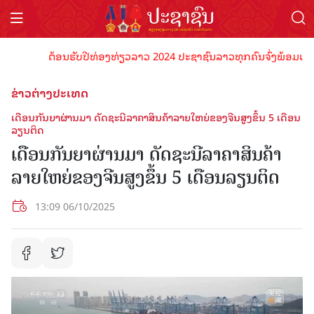
ຕ້ອນຮັບປີທ່ອງທ່ຽວລາວ 2024 ປະຊາຊົນລາວທຸກຄົນຈົ່ງພ້ອມເປັນເຈົ້
ຂ່າວຕ່າງປະເທດ
ເດືອນ​ກັນ​ຍາຜ່ານມາ ​ດັດ​ຊະ​ນີ​ລາຄາສິນ​ຄ້າ​ລາຍ​ໃຫຍ່​ຂອງ​ຈີນສູງ​ຂຶ້ນ​ 5 ເດືອນ​
ລຽນ​ຕິດ
ເດືອນ​ກັນ​ຍາຜ່ານມາ ​ດັດ​ຊະ​ນີ​ລາຄາສິນ​ຄ້າ​
ລາຍ​ໃຫຍ່​ຂອງ​ຈີນສູງ​ຂຶ້ນ​ 5 ເດືອນ​ລຽນ​ຕິດ
13:09 06/10/2025