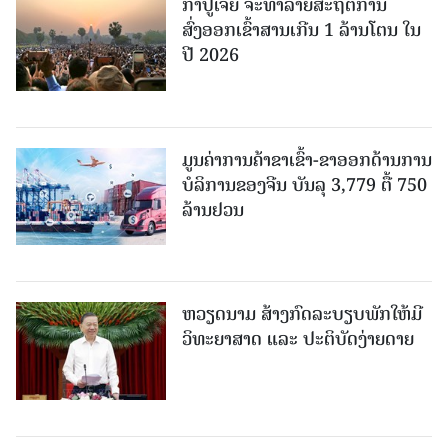
ກຳປູເຈຍ ຈະທຳລາຍສະຖິຕິການ
ສົ່ງອອກເຂົ້າສານເກີນ 1 ລ້ານໂຕນ ໃນ
ປີ 2026
ມູນຄ່າການຄ້າຂາເຂົ້າ-ຂາອອກດ້ານການ
ບໍລິການຂອງຈີນ ບັນລຸ 3,779 ຕື້ 750
ລ້ານຢວນ
ຫວຽດນາມ ສ້າງກົດລະບຽບພັກໃຫ້ມີ
ວິທະຍາສາດ ແລະ ປະຕິບັດງ່າຍດາຍ