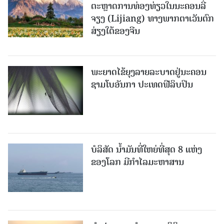
ຕະຫຼາດການທ່ອງທ່ຽວໃນນະຄອນລີ່
ຈຽງ (Lijiang) ທາງພາກຕາເວັນຕົກ
ສ່ຽງໃຕ້ຂອງຈີນ
ພະຍາດໄຂ້ຍຸງລາຍລະບາດຢູ່ນະຄອນ
ຊາມໂບ​ອັນກາ ປະເທດຟີລິບປິນ
ບໍລິສັດ ນ້ຳມັນທີ່ໃຫຍ່ທີ່ສຸດ 8 ແຫ່ງ
ຂອງໂລກ ມີກຳໄລມະຫາສານ