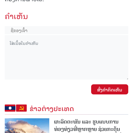
ຄໍາເຫັນ
ສົ່ງຄໍາຄິດເຫັນ
ຂ່າວຕ່າງປະເທດ
ຜະລິດຕະພັນ ແລະ ຮູບແບບການ
ທ່ອງທ່ຽວທີ່ຫຼາກຫຼາຍ ຊ່ວຍກະຕຸ້ນ