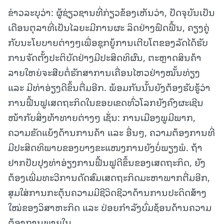
ຂ່າວລະບຸວ່າ: ຜູ້ຊ່ຽວຊານທີ່ກ່ຽວຂ້ອງເຫັນວ່າ, ປັດຈຸບັນເປັນ
ເດືອນຕຸລາທີ່ເປັນໄລຍະມີການຜະ ລິດຢ່າງຟົດຟື້ນ, ຄຽງຄູ່
ກັບນະໂຍບາຍຕ່າງໆເພື່ອຊຸກຍູ້ການເຕີບໂຕຂອງລັດໄດ້ຮັບ
ການຈັດຕັ້ງປະຕິບັດຢ່າງມີປະສິດທິຜົນ, ຕະຫຼາດສິນຄ້າ
ລາຍໃຫຍ່ຈະສືບຕໍ່ຮັກສາການເຄື່ອນໄຫວຢ່າງໝັ້ນທ່ຽງ
ແລະ ມີທ່າອ່ຽງດີຂຶ້ນຕື່ມອີກ. ພ້ອມກັນນັ້ນຍັງຕ້ອງຮັບຮູ້ວ່າ
ການຟື້ນຟູເສດຖະກິດໃນຂອບເຂດທົ່ວໂລກຍັງຄົງຜະເຊີນ
ໜ້າກັບສິ່ງທ້າທາຍຕ່າງໆ ເຊັ່ນ: ການເມືອງພູມີພາກ,
ຄວາມຂັດແຍ້ງດ້ານການຄ້າ ແລະ ອື່ນໆ, ຄວາມຕ້ອງການທີ່
ມີປະສິດທິພາບຂອງບາງຂະແໜງການຍັງບໍ່ພຽງພໍ. ຖ້າ
ຢາກປັບປຸງທ່າອ່ຽງການຟື້ນຟູດີຂຶ້ນຂອງເສດຖະກິດ, ຍັງ
ຕ້ອງເພີ່ມທະວີການດັດສົມເສດຖະກິດມະຫາພາກຕື່ມອີກ,
ສຸມໃສ່ການກະຕຸ້ນຄວາມມີຊີວິດຊີວາດ້ານການປະດິດສ້າງ
ໃໝ່ຂອງວິສາຫະກິດ ແລະ ປ່ອຍກຳລັງບົ່ມຊ້ອນດ້ານຄວາມ
ຕ້ອງການພາຍໃນ.