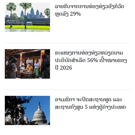
ລາຍຮັບຈາກການທ່ອງທ່ຽວອັງກໍວັດ
ຫຼດລົງ 29%
ຂະ​ແໜງ​ການ​ທ່ອງ​ທ່ຽວຫວຽດນາມ ​
ປະ​ຕິ​ບັດ​ສຳ​ເລັດ 56% ເປົ້າ​ໝາຍຂອງ
ປີ 2026
ອາເມຣິກາ ຈະປິດສະຖານທູດ ແ​ລະ
ສະຖານກົງສູນ 5 ແຫ່ງ​ຢູ່​ຕ່າງ​ປະ​ເທດ