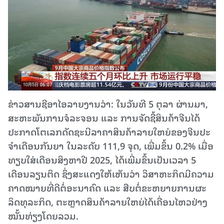
ຂ່າວສານຊີອາໄອລາຍງານວ່າ: ໃນວັນ​ທີ 5 ຕຸ​ລາ ຜ່ານມາ,
ສະ​ຫະ​ພັນ​ການ​ຈໍ​ລະ​ຈອນ ແລະ ການ​ຈັດ​ຊື້​ສິນ​ຄ້າ​ຈີນ​ໄດ້​
ປະກາດ​ໂຕເລກ​ດັດ​ຊະ​ນີ​ລາ​ຄາ​ສິນ​ຄ້າ​ລາຍ​ໃຫຍ່​ຂອງ​ຈີນ​ປະ​
ຈຳ​ເດືອນ​ກັນ​ຍາ ໃນລະດັບ 111,9 ຈຸດ, ເພີ່ມ​ຂຶ້ນ 0.2% ເມື່ອ​
ທຽບ​ໃສ່​ເດືອນ​ສິງ​ຫາປີ 2025, ໄດ້​ເພີ່ມ​ຂຶ້ນ​ເປັນ​ເວ​ລາ 5
ເດືອນ​ລຽນ​ຕິດ ຊຶ່ງ​ສະ​ແດງ​ໃຫ້​ເຫັນ​ວ່າ ວິ​ສາ​ຫະ​ກິດ​ມີ​ຄວາມ
ຄາດ​ໝາຍ​ທີ່​ດີຕໍ່ອະນາຄົດ ແລະ ສືບຕໍ່ຂະຫຍາຍການ​ຜະ​
ລິດ​ທຸ​ລະກິດ, ຕະຫຼາດ​ສິນ​ຄ້າ​ລາ​ຍ​ໃຫຍ່​ໄດ້ເຄື່ອນໄຫວ​ຢ່າງ​
ໝັ້ນ​ທ່ຽງ​ໂດຍ​ລວມ.