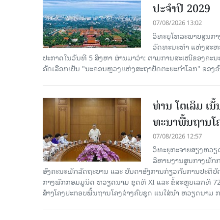
ປະຈຳປີ 2029
07/08/2026 13:02
ວິທະຍຸໂທລະພາບສູນກາງ
ວັດທະນະທຳ ແຫ່ງສະຫະປະ
ປະກາດໃນວັນທີ 5 ສິງຫາ ຜ່ານມາວ່າ: ຕາມການສະເໜີຂອງຄະນະ
ຄັດ​ເລືອກເປັນ "ນະຄອນຫຼວງແຫ່ງສະຖາປັດຕະຍະກຳໂລກ" ຂອງອ
ທ່ານ ໂຕ​ເລິມ ເນ
ທະ​ນາ​ພື້ນ​ຖານ​ໂ
07/08/2026 12:57
ວິທະຍຸກະຈາຍສຽງຫວຽດນາມລ
ລິ​ຫານ​ງານ​ສູນ​ກາງ​ພັກ
ອົງ​ຄະ​ນະ​ພັກ​ລັດ​ຖະ​ບານ ແລະ ບັນ​ດາ​ອົງ​ການ​ກ່ຽວ​ກັບ​ການ​ປະ​ຕິ​
ກາງ​ພັກ​ກອມ​ມູ​ນິດ ຫວຽດ​ນາມ ຊຸດ​ທີ XI ແລະ ຂໍ້​ສະ​ຫຼຸບ​ເລກ​ທີ 72
ສ້າງ​ໂຄງ​ປະ​ກອບ​ພື້ນ​ຖານ​ໂຄງ​ລ່າງຄົບ​ຊຸດ ແນ​ໃສ່​ນຳ ຫວຽດ​ນາມ ກ