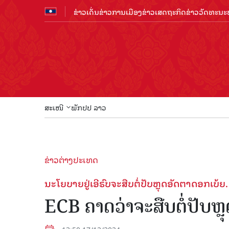
ຂ່າວເດັ່ນ
ຂ່າວການເມືອງ
ຂ່າວເສດຖະກິດ
ຂ່າວວັດທະນະທ
ສະເໜີ
ພັກປປ ລາວ
ຂ່າວຕ່າງປະເທດ
ນະໂຍບາຍຢູ່ເອີຣົບຈະສືບຕໍ່ປັບຫຼຸດອັດຕາດອກເບ້ຍ.
ECB ຄາດວ່າຈະສືບຕໍ່ປັບຫຼ