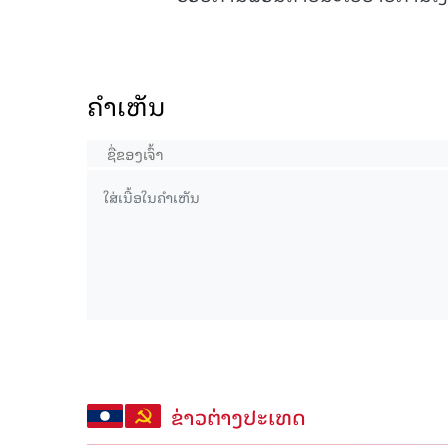
ຄໍາເຫັນ
ຂ່າວຕ່າງປະເທດ