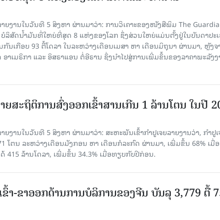
າຍງານໃນວັນທີ 5 ສິງຫາ ຜ່ານມາວ່າ: ການວິເຄາະຂອງໜັງສືພິມ The Guardi
 ບໍລິສັດນ້ຳມັນທີ່ໃຫຍ່ທີ່ສຸດ 8 ແຫ່ງຂອງໂລກ ຊຶ່ງສ່ວນໃຫຍ່ແມ່ນຕັ້ງຢູ່ໃນບັນດາປ
ມກັນເກືອບ 93 ຕື້ໂດລາ ໃນລະຫວ່າງເດືອນເມສາ ຫາ ເດືອນມິຖຸນາ ຜ່ານມາ, ຫຼັງຈ
າເມຣິກາ ແລະ ອິສຣາແອນ ຕໍ່ອີຣານ ຊຶ່ງນຳໄປສູ່ການເພີ່ມຂຶ້ນຂອງລາຄາພະລັງ
ຍສະຖິຕິການສົ່ງອອກເຂົ້າສານເກີນ 1 ລ້ານໂຕນ ໃນປີ 
ຍງານໃນວັນທີ 5 ສິງຫາ ຜ່ານມາວ່າ: ສະຫະພັນເຂົ້າກຳປູເຈຍລາຍງານວ່າ, ກໍາປູເ
471 ໂຕນ ລະຫວ່າງເດືອນມັງກອນ ຫາ ເດືອນກໍລະກົດ ຜ່ານມາ, ເພີ່ມຂຶ້ນ 68% ເມື
ດ້ 415 ລ້ານໂດລາ, ເພີ່ມຂຶ້ນ 34.3% ເມື່ອທຽບກັບປີກ່ອນ.
ເຂົ້າ-ຂາອອກດ້ານການບໍລິການຂອງຈີນ ບັນລຸ 3,779 ຕື້ 