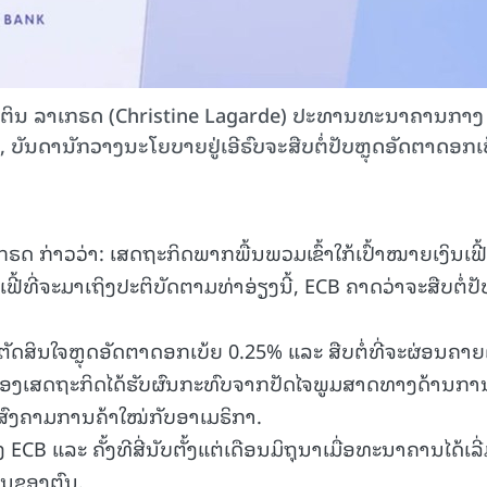
ຕິນ ລາເກຣດ (Christine Lagarde) ປະທານທະນາຄານກາງ
າ, ບັນດານັກວາງນະໂຍບາຍຢູ່ເອີຣົບຈະສືບຕໍ່ປັບຫຼຸດອັດຕາດອກເ
ກຣດ ກ່າວວ່າ: ເສດຖະກິດພາກພື້ນພວມເຂົ້າໃກ້ເປົ້າໝາຍເງິນເຟີ
ເຟີ້ທີ່ຈະມາເຖິງປະຕິບັດຕາມທ່າອ່ຽງນີ້, ECB ຄາດວ່າຈະສືບຕໍ່ປັ
ຕັດສິນໃຈຫຼຸດອັດຕາດອກເບ້ຍ 0.25% ແລະ ສືບຕໍ່ທີ່ຈະຜ່ອນຄາຍຕ
ຂອງເສດຖະກິດໄດ້ຮັບຜົນກະທົບຈາກປັດໄຈພູມສາດທາງດ້ານກາ
ົງຄາມການຄ້າໃໝ່ກັບອາເມຣິກາ.
ງ ECB ແລະ ຄັ້ງທີສີ່ນັບຕັ້ງແຕ່ເດືອນມິຖຸນາເມື່ອທະນາຄານໄດ້ເລີ
ນຂອງຕົນ.