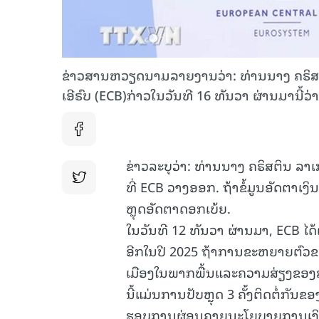
ຂ່າວສານຫວຽດນາມລາຍງານວ່າ: ທ່ານນາງ ຄຣິສ
ເອີຣົບ (ECB)ກ່າວໃນວັນທີ 16 ທັນວາ ຜ່ານມານີ້ວ່
ຂ່າວລະບຸວ່າ: ທ່ານນາງ ຄຣິສຕິນ ລາເ
ທີ່ ECB ວາງອອກ. ຖ້າຂໍ້ມູນອັດຕາເງິນ
ຫຼຸດອັດຕາດອກເບ້ຍ.
ໃນວັນທີ 12 ທັນວາ ຜ່ານມາ, ECB ໄດ້
ອີກໃນປີ 2025 ຖ້າການຂະຫຍາຍຕົວ
ເມືອງໃນພາກພື້ນແລະຄວາມສ່ຽງຂອງສ
ນີ້ແມ່ນການປັບຫຼຸດ 3 ຄັ້ງຕິດຕໍ່ກັນຂອ
ຮອບການຜ່ອນຄາຍນະໂຍບາຍການເງິ