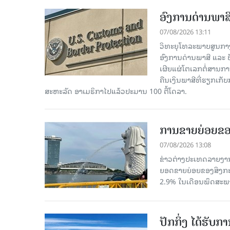
ອົງການດ່ານພາສີ
07/08/2026 13:11
ວິທະຍຸໂທລະພາບສູນກາງຈີ
ອົງການດ່ານພາສີ ແລະ 
ເຜີຍແຜ່ໂຕເລກຕໍ່ສານກາ
ຄືນເງິນພາສີທີ່ຮຽກເກັ
ສະຫະລັດ ອາເມຣິກາໄປແລ້ວປະມານ 100 ຕື້ໂດລາ.
ການຂາຍຍ່ອຍຂອ
07/08/2026 13:08
ຂ່າວຕ່າງປະເທດລາຍງານວ
ຍອດຂາຍຍ່ອຍຂອງສິງກະໂປ
2.9% ໃນເດືອນພຶດສະພ
ປັກກິ່ງ ໄດ້ຮັ