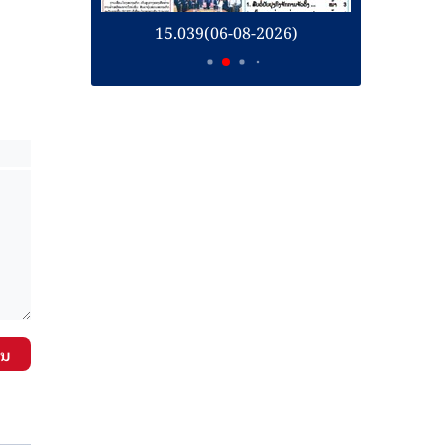
26)
15.039(06-08-2026)
1
ັນ