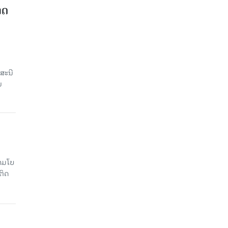
າດ
ສະນີ
ນ
າມໂບ​
ຕິດ