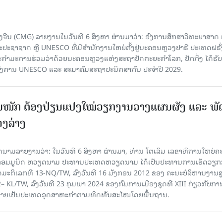
ຈີນ (CMG) ລາຍງານໃນວັນທີ 6 ສິງຫາ ຜ່ານມາວ່າ: ອົງການສຶກສາວິທະຍາສາດ
ຊາຊາດ ຫຼື UNESCO ທີ່ມີສຳນັກງານໃຫຍ່ຕັ້ງຢູ່ນະຄອນ​ຫຼວງປາຣີ ປະເທດຝຣັ່ງ
ກຳມະການຮ່ວມວ່າດ້ວຍນະຄອນຫຼວງແຫ່ງສະຖາປັດຕະຍະກຳໂລກ, ປັກກິ່ງ ໄດ້ຮັ
ົງການ UNESCO ແລະ ສະມາ​ຄົມສະຖາປະນິກສາກົນ ປະຈຳປີ 2029.
ັ້ນໜັກ ຕ້ອງ​ປ່ຽນ​ແປງ​ໃໝ່​ວຽກ​ງານ​ວາງ​ແຜນ​ຜັງ ແລະ ​ພັດ
ຄງ​ລ່າງ
າຍງານວ່າ: ໃນ​ວັນ​ທີ 6 ສິງ​ຫາ ຜ່ານມາ, ທ່ານ ໂຕ​ເລິມ ເລ​ຂາ​ທິ​ການ​ໃຫຍ່​ຄະ​ນ
​ກອມ​ມູ​ນິດ ຫວຽດ​ນາມ ປະ​ທານ​ປະ​ເທດຫວຽດ​ນາມ ໄດ້​ເປັນ​ປະ​ທານ​ການ​ເຮັດ​ວຽກ​ກ
ບັດ​ມະ​ຕິ​ເລກ​ທີ 13-NQ/TW, ລົງວັນ​ທີ 16 ມັງ​ກອນ 2012 ຂອງ ຄະ​ນະ​ບໍ​ລິ​ຫານ​ງານ​ສ
– KL/TW, ​ລົງວັນ​ທີ 23 ກຸມ​ພາ 2024 ຂອງ​ກົມ​ການ​ເມື​ອງ​ຊຸດ​ທີ XIII ກ່ຽວ​ກັບ​ການກ
າຍ​ເປັນ​ປະ​ເທດ​ອຸດ​ສາ​ຫະ​ກຳ​ຕາມ​ທິດ​ທັນ​ສະ​ໄໝ​ໂດຍ​ພື້ນ​ຖານ.