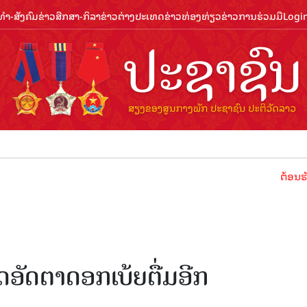
ຳ-ສັງຄົມ
ຂ່າວສືກສາ-ກິລາ
ຂ່າວຕ່າງປະເທດ
ຂ່າວທ່ອງທ່ຽວ
ຂ່າວການຮ່ວມມື
Logi
ຕ້ອນຮັບປີທ່ອງ
ຸດອັດຕາດອກເບ້ຍຕື່ມອີກ