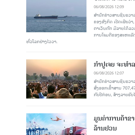
06/08/2026 12:09
ສຳນັກຂ່າວສານຊິນຮວາລ
ຂອງອັງກິດ ເປີດເຜີຍວ່າ,
ຕາເວັນຕົກ ມີລາຍໄດ້ລວ
ການໂຈມຕີຂອງສະຫະລັດ ອ
ທົ່ວໂລກຢ່າງໄວວາ.
ກຳປູເຈຍ ຈະທຳລາ
06/08/2026 12:07
ສຳນັກຂ່າວສານຊິນຮວາລາ
ສົ່ງອອກເຂົ້າສານ 707,
ກັບປີກ່ອນ, ສ້າງລາຍຮັບໄ
ມູນຄ່າການຄ້າຂາ
ລ້ານຢວນ