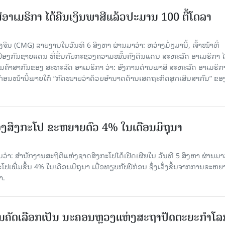
ອາເມຣິກາ ໄດ້ຄືນເງິນພາສີແລ້ວປະມານ 100 ຕື້ໂດລາ
ນ (CMG) ລາຍງານໃນວັນທີ 6 ສິງຫາ ຜ່ານມາວ່າ: ຫວ່າງມໍ່ໆມານີ້, ເຈົ້າໜ້າທີ່
ປ້ອງກັນຊາຍແດນ ທີ່ຂຶ້ນກັບກະຊວງຄວາມໝັ້ນຄົງດິນແດນ ສະຫະລັດ ອາເມຣິກາ ໄ
ນຄ້າສາກົນຂອງ ສະຫະລັດ ອາເມຣິກາ ວ່າ: ອົງການດ່ານພາສີ ສະຫະລັດ ອາເມຣິກາ
ບກ່ອນໜ້ານີ້ພາຍໃຕ້ “ກົດໝາຍວ່າດ້ວຍອຳນາດດ້ານເສດຖະກິດສຸກເສີນສາກົນ” ຂອ
ງສິງກະໂປ ຂະຫຍາຍຕົວ 4% ໃນເດືອນມິຖຸນາ
່າ: ສຳນັກງານສະຖິຕິແຫ່ງຊາດສິງກະໂປໄດ້ເປີດເຜີຍໃນ ວັນທີ 5 ສິງຫາ ຜ່ານມາວ
ເພີ່ມຂຶ້ນ 4% ໃນເດືອນມິຖຸນາ ເມື່ອທຽບກັບປີກ່ອນ ຊຶ່ງເລັ່ງຂຶ້ນຈາກການຂະຫຍ
າ.
ບການຄັດເລືອກເປັນ ນະຄອນຫຼວງແຫ່ງສະຖາປັດຕະຍະກຳໂລ