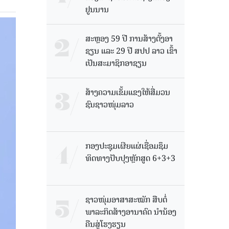
ຢູນນານ
ສະຫຼອງ 59 ປີ ການສ້າງຕັ້ງອາ
ຊຽນ ແລະ 29 ປີ ສປປ ລາວ ເຂົ້າ
ເປັນສະມາຊິກອາຊຽນ
ສ້າງຄວາມເຂັ້ມແຂງໃຫ້ສື່ມວນ
ຊົນຊາວໜຸ່ມລາວ
ກອງປະຊຸມເຜີຍແຜ່ເຊື່ອມຊຶມ
ທິດທາງປັບປຸງຫຼັກສູດ 6+3+3
ຊາວໜຸ່ມອາສາສະໝັກ ສືບຕໍ່
ພາລະກິດສ້າງອານາຄົດ ນໍານ້ອງ
ຄືນສູ່ໂຮງຮຽນ