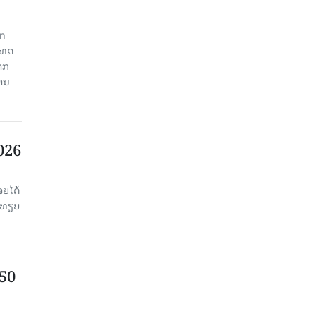
an
ະເທດ
າກ
ງານ
2026
ຈຍໄດ້
່ອທຽບ
750