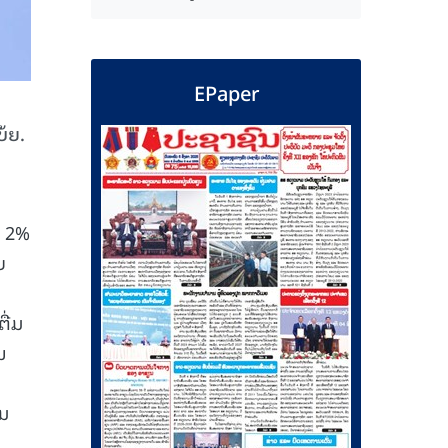
EPaper
ບ້ຍ.
້ 2%
ບ
ື່ມ
ນ
່ມ