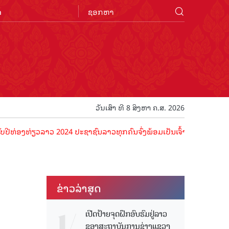
n
ວັນເສົາ ທີ 8 ສິງຫາ ຄ.ສ. 2026
ທ່ຽວລາວ 2024 ປະຊາຊົນລາວທຸກຄົນຈົ່ງພ້ອມເປັນເຈົ້າພາບທີ່ດີ ຕ້ອນຮັບນັກທ
ຂ່າວ​ລ່າ​ສຸດ
ເປີດປ້າຍຈຸດຝຶກອົບຮົມຢູ່ລາວ
ຂອງສະຖາບັນການຊ່າງແຂວງ