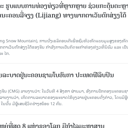
ະ ຮູບແບບການທ່ອງທ່ຽວທີ່ຫຼາກຫຼາຍ ຊ່ວຍກະຕຸ້ນຕະຫຼ
ນະຄອນລີ່ຈຽງ (Lijiang) ທາງພາກຕາເວັນຕົກສ່ຽງໃຕ້
Yulong Snow Mountain), ການນັ່ງເຮລິຄອບເຕີເພື່ອຊົມທິວທັດແບບມຸມສູງຂອງທັດ
ວັນຕົກສ່ຽງໃຕ້ຂອງຈີນ ກຳລັງກາຍເປັນກິດຈະກຳທ່ອງທ່ຽວທີ່ນິຍົມ ແລະ ເປັ
ລະ ໄກ.
ຍລະບາດຢູ່ນະຄອນຊາມໂບ​ອັນກາ ປະເທດຟີລິບປິນ
ີນ (CMG) ລາຍງານວ່າ: ໃນວັນທີ 4 ສິງ​ຫາ ຜ່ານມາ, ອົງການ​ປົກ​ຄອງນະຄອນຊ
ລາຍ​ງານວ່າ, ເກີດ​ການລະບາດ​ຂອງພະຍາດໄຂ້ຍຸງລາຍຢູ່ນະຄອນດັ່ງກ່າວ, ໂດຍມີຜູ້
, ໃນນັ້ນ ມີຜູ້ເສຍຊີວິດຢ່າງໜ້ອຍ 12 ຄົນ.
ທີ່ໃຫຍ່ທີ່ສຸດ 8 ແຫ່ງຂອງໂລກ ມີກຳໄລມະຫາສານ