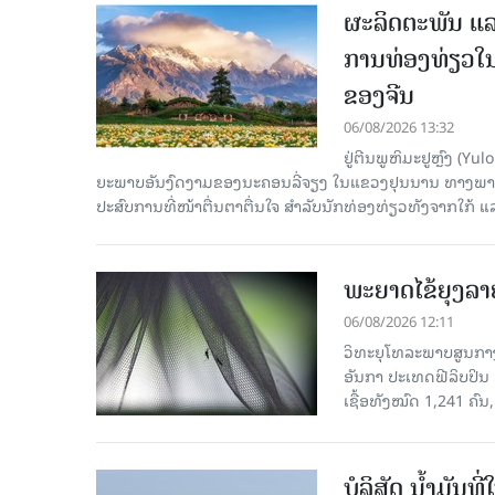
ຜະລິດຕະພັນ ແລ
ການທ່ອງທ່ຽວໃນ
ຂອງຈີນ
06/08/2026 13:32
ຢູ່ຕີນພູຫິມະຢູຫຼົງ (
ຍະພາບອັນງົດງາມຂອງນະຄອນລີ່ຈຽງ ໃນແຂວງຢຸນນານ ທາງພາກຕາເ
ປະສົບການທີ່ໜ້າຕື່ນຕາຕື່ນໃຈ ສຳລັບນັກທ່ອງທ່ຽວທັງຈາກໃກ້ ແ
ພະຍາດໄຂ້ຍຸງລາ
06/08/2026 12:11
ວິທະຍຸໂທລະພາບສູນກາງຈ
ອັນກາ ປະເທດຟີລິບປິນ 
ເຊື້ອ​ທັງ​ໝົດ 1,241 ຄົນ
ບໍລິສັດ ນ້ຳມັນ