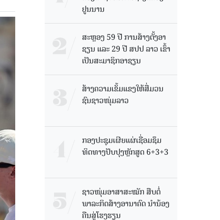
ຢູນນານ
ສະຫຼອງ 59 ປີ ການສ້າງຕັ້ງອາ
ຊຽນ ແລະ 29 ປີ ສປປ ລາວ ເຂົ້າ
ເປັນສະມາຊິກອາຊຽນ
ສ້າງຄວາມເຂັ້ມແຂງໃຫ້ສື່ມວນ
ຊົນຊາວໜຸ່ມລາວ
ກອງປະຊຸມເຜີຍແຜ່ເຊື່ອມຊຶມ
ທິດທາງປັບປຸງຫຼັກສູດ 6+3+3
ຊາວໜຸ່ມອາສາສະໝັກ ສືບຕໍ່
ພາລະກິດສ້າງອານາຄົດ ນໍານ້ອງ
ຄືນສູ່ໂຮງຮຽນ