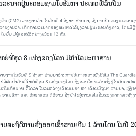
ຍລະບາດຢູ່ນະຄອນຊາມໂບ​ອັນກາ ປະເທດຟີລິບປິນ
ີນ (CMG) ລາຍງານວ່າ: ໃນວັນທີ 4 ສິງ​ຫາ ຜ່ານມາ, ອົງການ​ປົກ​ຄອງນະຄອນຊ
ລາຍ​ງານວ່າ, ເກີດ​ການລະບາດ​ຂອງພະຍາດໄຂ້ຍຸງລາຍຢູ່ນະຄອນດັ່ງກ່າວ, ໂດຍມີຜູ້
, ໃນນັ້ນ ມີຜູ້ເສຍຊີວິດຢ່າງໜ້ອຍ 12 ຄົນ.
ທີ່ໃຫຍ່ທີ່ສຸດ 8 ແຫ່ງຂອງໂລກ ມີກຳໄລມະຫາສານ
າຍງານໃນວັນທີ 5 ສິງຫາ ຜ່ານມາວ່າ: ການວິເຄາະຂອງໜັງສືພິມ The Guardi
 ບໍລິສັດນ້ຳມັນທີ່ໃຫຍ່ທີ່ສຸດ 8 ແຫ່ງຂອງໂລກ ຊຶ່ງສ່ວນໃຫຍ່ແມ່ນຕັ້ງຢູ່ໃນບັນດາປ
ມກັນເກືອບ 93 ຕື້ໂດລາ ໃນລະຫວ່າງເດືອນເມສາ ຫາ ເດືອນມິຖຸນາ ຜ່ານມາ, ຫຼັງຈ
າເມຣິກາ ແລະ ອິສຣາແອນ ຕໍ່ອີຣານ ຊຶ່ງນຳໄປສູ່ການເພີ່ມຂຶ້ນຂອງລາຄາພະລັງ
ຍສະຖິຕິການສົ່ງອອກເຂົ້າສານເກີນ 1 ລ້ານໂຕນ ໃນປີ 