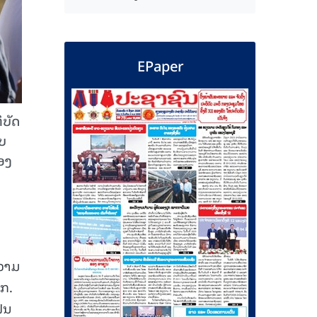
EPaper
ິບັດ
ບ
່ອງ
ຄວາມ
ຽກ.
ົນ