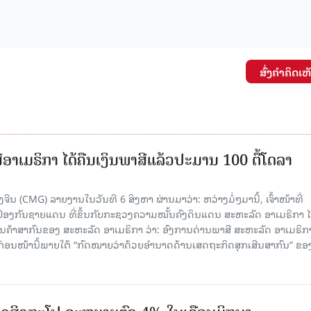
ສົ່ງຄໍາຄິດເຫ
ອາເມຣິກາ ໄດ້ຄືນເງິນພາສີແລ້ວປະມານ 100 ຕື້ໂດລາ
ນ (CMG) ລາຍງານໃນວັນທີ 6 ສິງຫາ ຜ່ານມາວ່າ: ຫວ່າງມໍ່ໆມານີ້, ເຈົ້າໜ້າທີ່
ປ້ອງກັນຊາຍແດນ ທີ່ຂຶ້ນກັບກະຊວງຄວາມໝັ້ນຄົງດິນແດນ ສະຫະລັດ ອາເມຣິກາ ໄ
ນຄ້າສາກົນຂອງ ສະຫະລັດ ອາເມຣິກາ ວ່າ: ອົງການດ່ານພາສີ ສະຫະລັດ ອາເມຣິກາ
ບກ່ອນໜ້ານີ້ພາຍໃຕ້ “ກົດໝາຍວ່າດ້ວຍອຳນາດດ້ານເສດຖະກິດສຸກເສີນສາກົນ” ຂອ