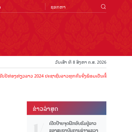
n
ວັນເສົາ ທີ 8 ສິງຫາ ຄ.ສ. 2026
ທ່ຽວລາວ 2024 ປະຊາຊົນລາວທຸກຄົນຈົ່ງພ້ອມເປັນເຈົ້າພາບທີ່ດີ ຕ້ອນຮັບນັກທ
ຂ່າວ​ລ່າ​ສຸດ
ເປີດປ້າຍຈຸດຝຶກອົບຮົມຢູ່ລາວ
ຂອງສະຖາບັນການຊ່າງແຂວງ