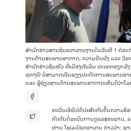
ສຳນັກຂ່າວສານຊິນຮວາລາຍງານໃນວັນທີ 1 ກໍລະກົ
ງານດ້ານສະພາບອາກາດ, ຄວາມຍືນຍົງ ແລະ ວິທະ
ສຳນັກຂ່າວຊິນຫົວ ທີ່ເມືອງດັບລິນ ປະເທດອຽກລັງ ວ່
ທຸກໆປີ ບໍ່ສາມາດເປັນພຽງປະກົດການສະພາບອາກາ
ແລະ ຜູ້ຊ່ຽວຊານດ້ານສະພາບອາກາດເຫັນດີວ່າໂລກກຳ
ທະວີບເອີຣົບໄດ້ປະສົບກັບຄື້ນຄວາມຮ້ອ
ກົດດັນຕໍ່ລະບົບການດູແລສຸຂະພາບ, ລ
ທ່ານ ໂຟລເບິຣກຮາເກນ ກ່າວວ່າ: ພາ