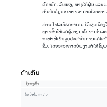
ຕົກໜັກ, ລົມແຮງ, ພາຍຸໄຕ້ຝຸ່ນ ແລະ ພະ
ບັນທຶກຂໍ້ມູນສະພາບອາກາດໄລຍະຍາວ ແ
ທ່ານ ໂຟລເບິຣກຮາເກນ ໄດ້ຮຽກຮ້ອງ
ຫຼາຍຂຶ້ນໃຫ້ແກ່ຜູ້ວາງນະໂຍບາຍໃນລ
ກະທຳທີ່ເປັນຮູບປະທຳໃນການແກ້ໄຂບັ
ຂຶ້ນ. ໂດຍອະວະກາດບໍ່ພຽງແຕ່ໃຫ້ຂໍ້ມູ
ຄໍາເຫັນ