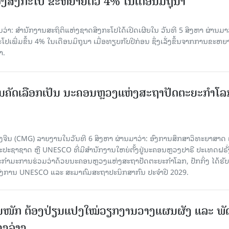
ງສິງກະໂປ ຂະຫຍາຍຕົວ 4% ໃນເດືອນມິຖຸນາ
່າ: ສຳນັກງານສະຖິຕິແຫ່ງຊາດສິງກະໂປໄດ້ເປີດເຜີຍໃນ ວັນທີ 5 ສິງຫາ ຜ່ານມາວ
ເພີ່ມຂຶ້ນ 4% ໃນເດືອນມິຖຸນາ ເມື່ອທຽບກັບປີກ່ອນ ຊຶ່ງເລັ່ງຂຶ້ນຈາກການຂະຫຍ
າ.
ບການຄັດເລືອກເປັນ ນະຄອນຫຼວງແຫ່ງສະຖາປັດຕະຍະກຳໂລ
ຈີນ (CMG) ລາຍງານໃນວັນທີ 6 ສິງຫາ ຜ່ານມາວ່າ: ອົງການສຶກສາວິທະຍາສາດ
ຊາຊາດ ຫຼື UNESCO ທີ່ມີສຳນັກງານໃຫຍ່ຕັ້ງຢູ່ນະຄອນ​ຫຼວງປາຣີ ປະເທດຝຣັ່ງ
ກຳມະການຮ່ວມວ່າດ້ວຍນະຄອນຫຼວງແຫ່ງສະຖາປັດຕະຍະກຳໂລກ, ປັກກິ່ງ ໄດ້ຮັ
ົງການ UNESCO ແລະ ສະມາ​ຄົມສະຖາປະນິກສາກົນ ປະຈຳປີ 2029.
ັ້ນໜັກ ຕ້ອງ​ປ່ຽນ​ແປງ​ໃໝ່​ວຽກ​ງານ​ວາງ​ແຜນ​ຜັງ ແລະ ​ພັດ
ຄງ​ລ່າງ