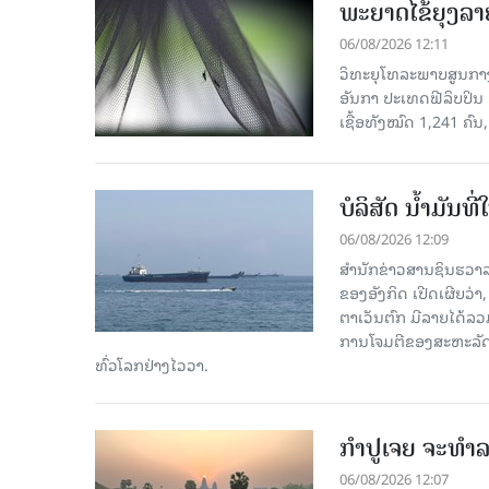
ພະຍາດໄຂ້ຍຸງລາ
06/08/2026 12:11
ວິທະຍຸໂທລະພາບສູນກາງຈ
ອັນກາ ປະເທດຟີລິບປິນ 
ເຊື້ອ​ທັງ​ໝົດ 1,241 ຄົນ
ບໍລິສັດ ນ້ຳມັນ
06/08/2026 12:09
ສຳນັກຂ່າວສານຊິນຮວາລ
ຂອງອັງກິດ ເປີດເຜີຍວ່າ,
ຕາເວັນຕົກ ມີລາຍໄດ້ລວ
ການໂຈມຕີຂອງສະຫະລັດ ອ
ທົ່ວໂລກຢ່າງໄວວາ.
ກຳປູເຈຍ ຈະທຳລາ
06/08/2026 12:07