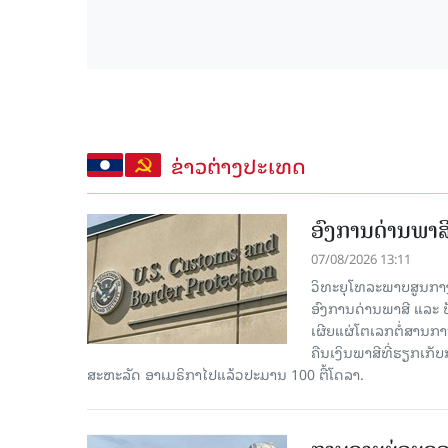
ຂ່າວຕ່າງປະເທດ
ອົງການດ່ານພາສີ
07/08/2026 13:11
ວິທະຍຸໂທລະພາບສູນກາງຈີ
ອົງການດ່ານພາສີ ແລະ 
ເຜີຍແຜ່ໂຕເລກຕໍ່ສານກາ
ຄືນເງິນພາສີທີ່ຮຽກເກັ
ສະຫະລັດ ອາເມຣິກາໄປແລ້ວປະມານ 100 ຕື້ໂດລາ.