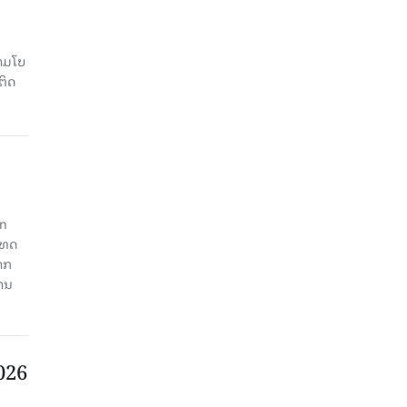
າມໂບ​
ຕິດ
an
ະເທດ
າກ
ງານ
2026