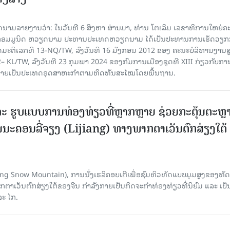
າຍງານວ່າ: ໃນ​ວັນ​ທີ 6 ສິງ​ຫາ ຜ່ານມາ, ທ່ານ ໂຕ​ເລິມ ເລ​ຂາ​ທິ​ການ​ໃຫຍ່​ຄະ​ນ
​ກອມ​ມູ​ນິດ ຫວຽດ​ນາມ ປະ​ທານ​ປະ​ເທດຫວຽດ​ນາມ ໄດ້​ເປັນ​ປະ​ທານ​ການ​ເຮັດ​ວຽກ​ກ
ບັດ​ມະ​ຕິ​ເລກ​ທີ 13-NQ/TW, ລົງວັນ​ທີ 16 ມັງ​ກອນ 2012 ຂອງ ຄະ​ນະ​ບໍ​ລິ​ຫານ​ງານ​ສ
– KL/TW, ​ລົງວັນ​ທີ 23 ກຸມ​ພາ 2024 ຂອງ​ກົມ​ການ​ເມື​ອງ​ຊຸດ​ທີ XIII ກ່ຽວ​ກັບ​ການກ
າຍ​ເປັນ​ປະ​ເທດ​ອຸດ​ສາ​ຫະ​ກຳ​ຕາມ​ທິດ​ທັນ​ສະ​ໄໝ​ໂດຍ​ພື້ນ​ຖານ.
ະ ຮູບແບບການທ່ອງທ່ຽວທີ່ຫຼາກຫຼາຍ ຊ່ວຍກະຕຸ້ນຕະຫຼ
ນະຄອນລີ່ຈຽງ (Lijiang) ທາງພາກຕາເວັນຕົກສ່ຽງໃຕ້
Yulong Snow Mountain), ການນັ່ງເຮລິຄອບເຕີເພື່ອຊົມທິວທັດແບບມຸມສູງຂອງທັດ
ວັນຕົກສ່ຽງໃຕ້ຂອງຈີນ ກຳລັງກາຍເປັນກິດຈະກຳທ່ອງທ່ຽວທີ່ນິຍົມ ແລະ ເປັ
ລະ ໄກ.