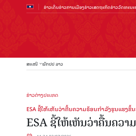
ຂ່າວເດັ່ນ
ຂ່າວການເມືອງ
ຂ່າວເສດຖະກິດ
ຂ່າວວັດທະນະທ
ສະເໜີ
ພັກປປ ລາວ
ຂ່າວຕ່າງປະເທດ
ESA ຊີ້ໃຫ້ເຫັນວ່າຄື້ນຄວາມຮ້ອນກຳລັງຮຸນແຮງຂຶ້
ESA ຊີ້ໃຫ້ເຫັນວ່າຄື້ນຄວາ