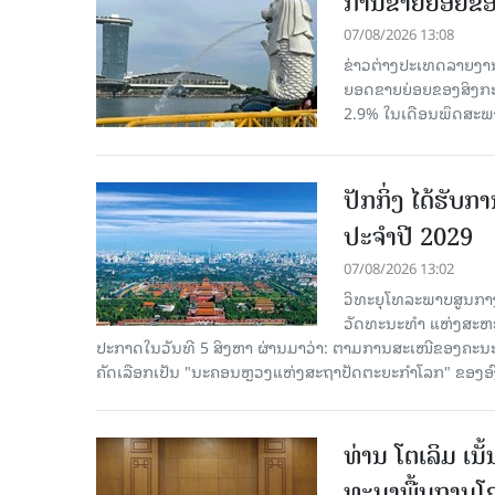
ການຂາຍຍ່ອຍຂອ
07/08/2026 13:08
ຂ່າວຕ່າງປະເທດລາຍງານວ
ຍອດຂາຍຍ່ອຍຂອງສິງກະໂປ
2.9% ໃນເດືອນພຶດສະພ
ປັກກິ່ງ ໄດ້ຮັ
ປະຈຳປີ 2029
07/08/2026 13:02
ວິທະຍຸໂທລະພາບສູນກາງ
ວັດທະນະທຳ ແຫ່ງສະຫະປະ
ປະກາດໃນວັນທີ 5 ສິງຫາ ຜ່ານມາວ່າ: ຕາມການສະເໜີຂອງຄະນະ
ຄັດ​ເລືອກເປັນ "ນະຄອນຫຼວງແຫ່ງສະຖາປັດຕະຍະກຳໂລກ" ຂອງອ
ທ່ານ ໂຕ​ເລິມ ເນ
ທະ​ນາ​ພື້ນ​ຖານ​ໂ