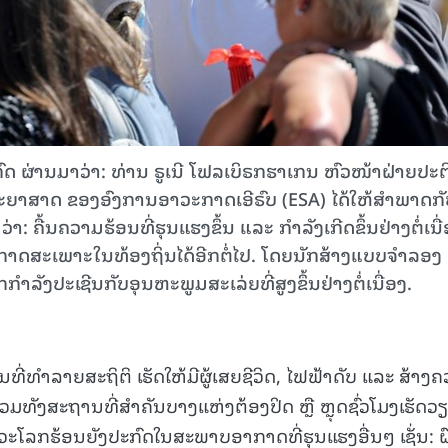
ດ ຜ່ານມາວ່າ: ທ່ານ ຣູເນີ ໂຟລເບິຣກຮາເກນ ຫົວໜ້າຝ່າຍປະຕ
ຍາສາດ ຂອງອົງການອາວະກາດເອີຣົບ (ESA) ໄດ້ໃຫ້ສຳພາດກັ
າ: ຄື້ນຄວາມຮ້ອນທີ່ຮຸນແຮງຂຶ້ນ ແລະ ກຳລັງເກີດຂຶ້ນຢ່າງຕໍ່ເນື
ດສະເພາະໃນທ້ອງຖິ່ນໄດ້ອີກຕໍ່ໄປ. ໂດຍນັກສ້າງແບບຈຳລອງ
ລັງປະເຊີນກັບອຸນຫະພູມສະເລ່ຍທີ່ສູງຂຶ້ນຢ່າງຕໍ່ເນື່ອງ.
ນທີ່ທຳລາຍສະຖິຕິ ເຮັດໃຫ້ມີຜູ້ເສຍຊີວິດ, ໄຟຟ້າດັບ ແລະ ສ້າງ
ວມທັງສະຖານທີ່ສຳຄັນບາງແຫ່ງຕ້ອງປິດ ຫຼື ຫຼຸດຊົ່ວໂມງເຮັດວ
ວະໂລກຮ້ອນຍັງປະກົດໃນສະພາບອາກາດທີ່ຮຸນແຮງອື່ນໆ ເຊັ່ນ: ຝ