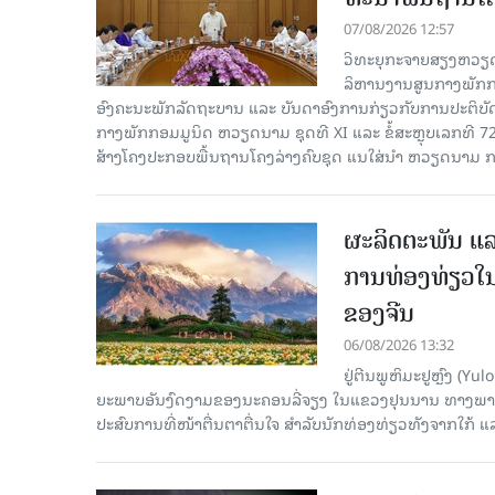
07/08/2026 12:57
ວິທະຍຸກະຈາຍສຽງຫວຽດນາມລ
ລິ​ຫານ​ງານ​ສູນ​ກາງ​ພັກ
ອົງ​ຄະ​ນະ​ພັກ​ລັດ​ຖະ​ບານ ແລະ ບັນ​ດາ​ອົງ​ການ​ກ່ຽວ​ກັບ​ການ​ປະ​ຕິ​
ກາງ​ພັກ​ກອມ​ມູ​ນິດ ຫວຽດ​ນາມ ຊຸດ​ທີ XI ແລະ ຂໍ້​ສະ​ຫຼຸບ​ເລກ​ທີ 72
ສ້າງ​ໂຄງ​ປະ​ກອບ​ພື້ນ​ຖານ​ໂຄງ​ລ່າງຄົບ​ຊຸດ ແນ​ໃສ່​ນຳ ຫວຽດ​ນາມ ກ
ຜະລິດຕະພັນ ແລ
ການທ່ອງທ່ຽວໃນ
ຂອງຈີນ
06/08/2026 13:32
ຢູ່ຕີນພູຫິມະຢູຫຼົງ (
ຍະພາບອັນງົດງາມຂອງນະຄອນລີ່ຈຽງ ໃນແຂວງຢຸນນານ ທາງພາກຕາເ
ປະສົບການທີ່ໜ້າຕື່ນຕາຕື່ນໃຈ ສຳລັບນັກທ່ອງທ່ຽວທັງຈາກໃກ້ ແ