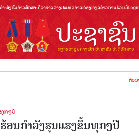
ຳ-ສັງຄົມ
ຂ່າວສືກສາ-ກິລາ
ຂ່າວຕ່າງປະເທດ
ຂ່າວທ່ອງທ່ຽວ
ຂ່າວການຮ່ວມມື
Logi
ຕ້ອນຮັບປີທ່ອງ
ນທຸກໆປີ
ມຮ້ອນກຳລັງຮຸນແຮງຂຶ້ນທຸກໆປີ