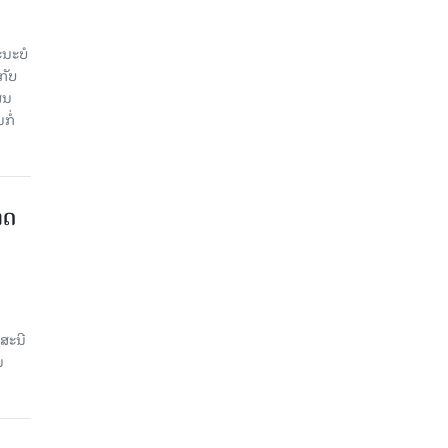
ະ​ບໍ​
ັບ​
ູນ​
ໍ່​
າດ
ສະນີ
ນ