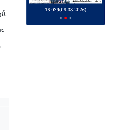
26)
15.039(06-08-2026)
1
ີ້.
າບ
ຍ