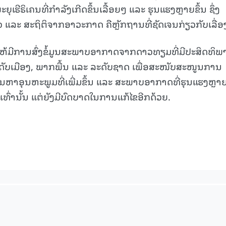
ຍຸເຮີຣິເຄນທີ່ກຳລັງເກີດຂຶ້ນເລື້ອຍໆ ແລະ ຮຸນແຮງຫຼາຍຂຶ້ນ ຊຶ່ງ
15.040(07-08-20
ລະ ສະຖິຕິຈາກອາວະກາດ ຄືຫຼັກຖານທີ່ຊັດເຈນກ່ຽວກັບເລື່ອງນ
ໃຫ້ມີການສົ່ງຂໍ້ມູນສະພາບອາກາດຈາກດາວທຽມທີ່ມີປະສິດທິພ
ະດັບເມືອງ, ພາກພື້ນ ແລະ ລະດັບຊາດ ເພື່ອສະໜັບສະໜູນການ
ນຫາອຸນຫະພູມທີ່ເພີ່ມຂຶ້ນ ແລະ ສະພາບອາກາດທີ່ຮຸນແຮງຫຼາ
ນເທົ່ານັ້ນ ແຕ່ຍັງມີບົດບາດໃນການແກ້ໄຂອີກດ້ວຍ.