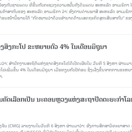
ປ້ອງກັນຊາຍແດນ ທີ່ຂຶ້ນກັບກະຊວງຄວາມໝັ້ນຄົງດິນແດນ ສະຫະລັດ ອາເມຣິກາ ໄ
ນຄ້າສາກົນຂອງ ສະຫະລັດ ອາເມຣິກາ ວ່າ: ອົງການດ່ານພາສີ ສະຫະລັດ ອາເມຣິກາ
ບກ່ອນໜ້ານີ້ພາຍໃຕ້ “ກົດໝາຍວ່າດ້ວຍອຳນາດດ້ານເສດຖະກິດສຸກເສີນສາກົນ” ຂອ
ງສິງກະໂປ ຂະຫຍາຍຕົວ 4% ໃນເດືອນມິຖຸນາ
່າ: ສຳນັກງານສະຖິຕິແຫ່ງຊາດສິງກະໂປໄດ້ເປີດເຜີຍໃນ ວັນທີ 5 ສິງຫາ ຜ່ານມາວ
ເພີ່ມຂຶ້ນ 4% ໃນເດືອນມິຖຸນາ ເມື່ອທຽບກັບປີກ່ອນ ຊຶ່ງເລັ່ງຂຶ້ນຈາກການຂະຫຍ
າ.
ບການຄັດເລືອກເປັນ ນະຄອນຫຼວງແຫ່ງສະຖາປັດຕະຍະກຳໂລ
ຈີນ (CMG) ລາຍງານໃນວັນທີ 6 ສິງຫາ ຜ່ານມາວ່າ: ອົງການສຶກສາວິທະຍາສາດ
ຊາຊາດ ຫຼື UNESCO ທີ່ມີສຳນັກງານໃຫຍ່ຕັ້ງຢູ່ນະຄອນ​ຫຼວງປາຣີ ປະເທດຝຣັ່ງ