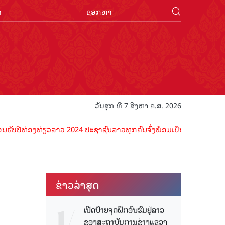
n
ວັນສຸກ ທີ 7 ສິງຫາ ຄ.ສ. 2026
່ອງທ່ຽວລາວ 2024 ປະຊາຊົນລາວທຸກຄົນຈົ່ງພ້ອມເປັນເຈົ້າພາບທີ່ດີ ຕ້ອນຮັບນ
ຂ່າວ​ລ່າ​ສຸດ
ເປີດປ້າຍຈຸດຝຶກອົບຮົມຢູ່ລາວ
ຂອງສະຖາບັນການຊ່າງແຂວງ