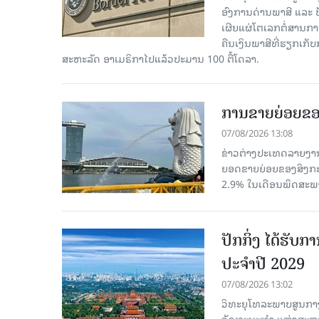
ອົງການດ່ານພາສີ ແລະ 
ເຜີຍແຜ່ໂຕເລກຕໍ່ສານກາ
ຄືນເງິນພາສີທີ່ຮຽກເກັ
ສະຫະລັດ ອາເມຣິກາໄປແລ້ວປະມານ 100 ຕື້ໂດລາ.
ການຂາຍຍ່ອຍຂອ
07/08/2026 13:08
ຂ່າວຕ່າງປະເທດລາຍງານວ
ຍອດຂາຍຍ່ອຍຂອງສິງກະໂປ
2.9% ໃນເດືອນພຶດສະພ
ປັກກິ່ງ ໄດ້ຮັ
ປະຈຳປີ 2029
07/08/2026 13:02
ວິທະຍຸໂທລະພາບສູນກາງ
ວັດທະນະທຳ ແຫ່ງສະຫະປະ