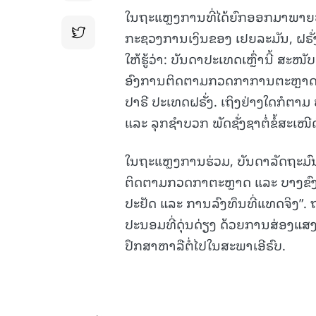
ໃນຖະແຫຼງການທີ່ໄດ້ຍົກອອກມາພາຍຫຼ
ກະຊວງການເງິນຂອງ ເຢຍລະມັນ, ຝຣັ່ງ, 
ໃຫ້ຮູ້ວ່າ: ບັນດາປະເທດເຫຼົ່ານີ້
ອົງການຕິດຕາມກວດກາການຕະຫຼາດ ແລະ
ປາຣີ ປະເທດຝຣັ່ງ. ເຖິງຢ່າງໃດກໍຕາ
ແລະ ລຸກຊຳບວກ ພັດຊັ່ງຊາຕໍ່ຂໍ້ສະເໜີດ
ໃນຖະແຫຼງການຮ່ວມ, ບັນດາລັດຖະມົນຕີ
ຕິດຕາມກວດກາຕະຫຼາດ ແລະ ບາງຂົງເ
ປະຢັດ ແລະ ການລົງທຶນທີ່ແທດຈິງ”.
ປະນອມທີ່ດຸ່ນດ່ຽງ ດ້ວຍການສ່ອງແສ
ປຶກສາຫາລືຕໍ່ໄປໃນສະພາເອີຣົບ.