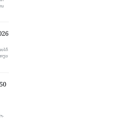
ງານ
2026
ຈຍໄດ້
່ອທຽບ
750
ນ
້າ-