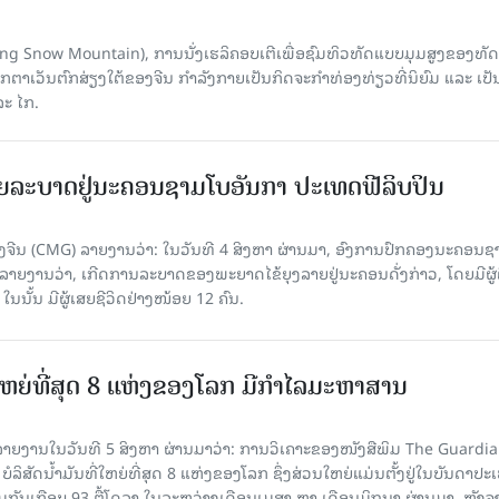
Yulong Snow Mountain), ການນັ່ງເຮລິຄອບເຕີເພື່ອຊົມທິວທັດແບບມຸມສູງຂອງທັດ
ວັນຕົກສ່ຽງໃຕ້ຂອງຈີນ ກຳລັງກາຍເປັນກິດຈະກຳທ່ອງທ່ຽວທີ່ນິຍົມ ແລະ ເປັ
ລະ ໄກ.
ຍລະບາດຢູ່ນະຄອນຊາມໂບ​ອັນກາ ປະເທດຟີລິບປິນ
ີນ (CMG) ລາຍງານວ່າ: ໃນວັນທີ 4 ສິງ​ຫາ ຜ່ານມາ, ອົງການ​ປົກ​ຄອງນະຄອນຊ
ລາຍ​ງານວ່າ, ເກີດ​ການລະບາດ​ຂອງພະຍາດໄຂ້ຍຸງລາຍຢູ່ນະຄອນດັ່ງກ່າວ, ໂດຍມີຜູ້
, ໃນນັ້ນ ມີຜູ້ເສຍຊີວິດຢ່າງໜ້ອຍ 12 ຄົນ.
ທີ່ໃຫຍ່ທີ່ສຸດ 8 ແຫ່ງຂອງໂລກ ມີກຳໄລມະຫາສານ
າຍງານໃນວັນທີ 5 ສິງຫາ ຜ່ານມາວ່າ: ການວິເຄາະຂອງໜັງສືພິມ The Guardi
 ບໍລິສັດນ້ຳມັນທີ່ໃຫຍ່ທີ່ສຸດ 8 ແຫ່ງຂອງໂລກ ຊຶ່ງສ່ວນໃຫຍ່ແມ່ນຕັ້ງຢູ່ໃນບັນດາປ
ມກັນເກືອບ 93 ຕື້ໂດລາ ໃນລະຫວ່າງເດືອນເມສາ ຫາ ເດືອນມິຖຸນາ ຜ່ານມາ, ຫຼັງຈ