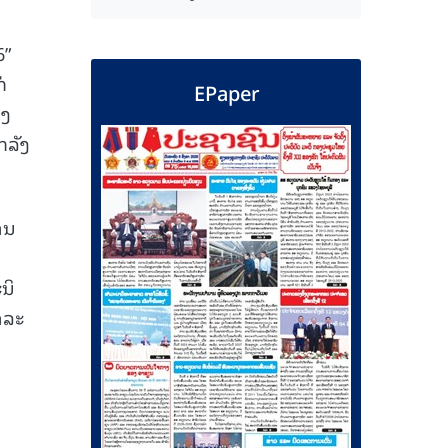
6”
່
EPaper
ວງ
ກລັງ
ານ
ນິ
າລະ