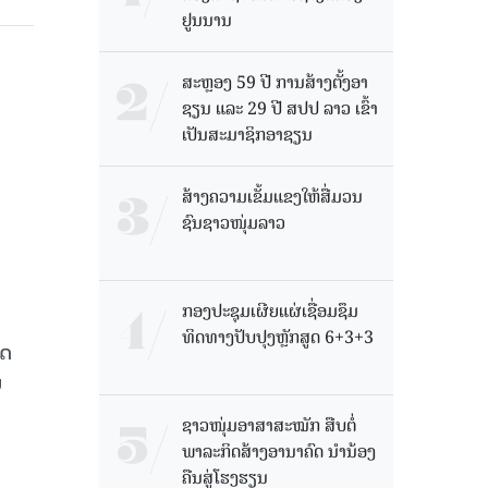
ຢູນນານ
ສະຫຼອງ 59 ປີ ການສ້າງຕັ້ງອາ
ຊຽນ ແລະ 29 ປີ ສປປ ລາວ ເຂົ້າ
ເປັນສະມາຊິກອາຊຽນ
ສ້າງຄວາມເຂັ້ມແຂງໃຫ້ສື່ມວນ
ຊົນຊາວໜຸ່ມລາວ
ກອງປະຊຸມເຜີຍແຜ່ເຊື່ອມຊຶມ
ທິດທາງປັບປຸງຫຼັກສູດ 6+3+3
ດ​
​
ຊາວໜຸ່ມອາສາສະໝັກ ສືບຕໍ່
ພາລະກິດສ້າງອານາຄົດ ນໍານ້ອງ
ຄືນສູ່ໂຮງຮຽນ