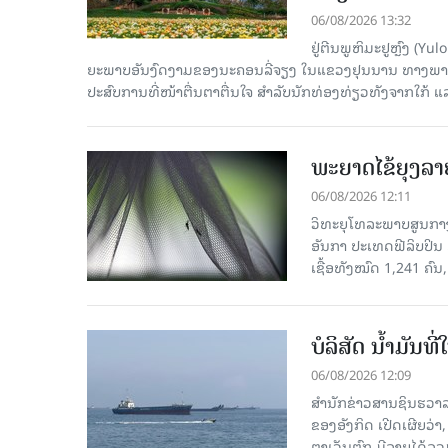
06/08/2026 13:32
ຢູ່ຕີນພູຫິມະຢູຫຼົງ (
ຍະພາບອັນງົດງາມຂອງນະຄອນລີ່ຈຽງ ໃນແຂວງຢຸນນານ ທາງພາກຕາເ
ປະສົບການທີ່ໜ້າຕື່ນຕາຕື່ນໃຈ ສຳລັບນັກທ່ອງທ່ຽວທັງຈາກໃກ້ ແ
ພະຍາດໄຂ້ຍຸງລາ
06/08/2026 12:11
ວິທະຍຸໂທລະພາບສູນກາງຈ
ອັນກາ ປະເທດຟີລິບປິນ 
ເຊື້ອ​ທັງ​ໝົດ 1,241 ຄົນ
ບໍລິສັດ ນ້ຳມັນ
06/08/2026 12:09
ສຳນັກຂ່າວສານຊິນຮວາລ
ຂອງອັງກິດ ເປີດເຜີຍວ່າ,
ຕາເວັນຕົກ ມີລາຍໄດ້ລວ