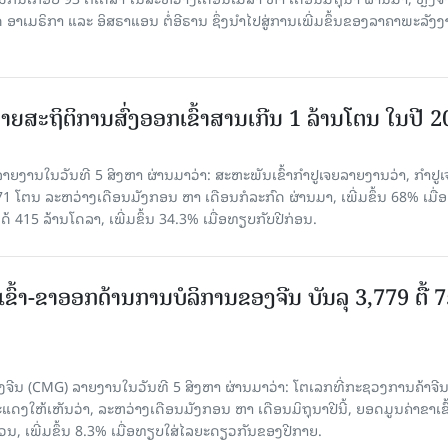
າເມຣິກາ ແລະ ອິສຣາແອນ ຕໍ່ອີຣານ ຊຶ່ງນຳໄປສູ່ການເພີ່ມຂຶ້ນຂອງລາຄາພະລັງ
ຍສະຖິຕິການສົ່ງອອກເຂົ້າສານເກີນ 1 ລ້ານໂຕນ ໃນປີ 
ຍງານໃນວັນທີ 5 ສິງຫາ ຜ່ານມາວ່າ: ສະຫະພັນເຂົ້າກຳປູເຈຍລາຍງານວ່າ, ກໍາປູເ
471 ໂຕນ ລະຫວ່າງເດືອນມັງກອນ ຫາ ເດືອນກໍລະກົດ ຜ່ານມາ, ເພີ່ມຂຶ້ນ 68% ເມື
ດ້ 415 ລ້ານໂດລາ, ເພີ່ມຂຶ້ນ 34.3% ເມື່ອທຽບກັບປີກ່ອນ.
ເຂົ້າ-ຂາອອກດ້ານການບໍລິການຂອງຈີນ ບັນລຸ 3,779 ຕື້ 
ຈີນ (CMG) ລາຍງານໃນວັນທີ 5 ສິງຫາ ຜ່ານມາວ່າ: ໂຕເລກທີ່ກະຊວງການຄ້າຈີ
ສະແດງໃຫ້ເຫັນວ່າ, ລະຫວ່າງເດືອນມັງກອນ ຫາ ເດືອນມິຖຸນາປີນີ້, ຍອດມູນຄ່າຂາເຂົ
ວນ, ເພີ່ມຂຶ້ນ 8.3% ເມື່ອທຽບໃສ່ໄລຍະດຽວກັນຂອງປີກາຍ.