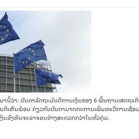
: ບັນ​ດາ​ລັດ​ຖະ​ມົນ​ຕີ​ການ​ເງິນ​ຂອງ 6 ພື້ນ​ຖານ​ເສດ​ຖະ​ກິ
ນ​ດີ​ເຫັນ​ພ້ອມ ກ່ຽວ​ກັບ​ບັນ​ດາ​ມາດ​ຕະ​ການ​ເພີ່ມ​ທະ​ວີ​ການ​ເຊື່ອມ
ິນ​ລົງ​ທຶນ​ຈະ​ລາ​ຈອນ​ຢ່າງ​ສະ​ດວກກວ່າ​ໃນ​ທົ່ວ​ກຸ່ມ.