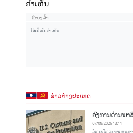
ຄໍາເຫັນ
ຂ່າວຕ່າງປະເທດ
ອົງການດ່ານພາສີ
07/08/2026 13:11
ວິທະຍຸໂທລະພາບສູນກາງຈີ