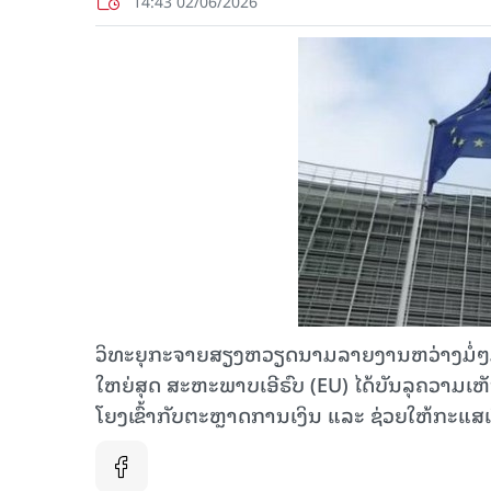
14:43 02/06/2026
ວິທະຍຸກະຈາຍສຽງຫວຽດນາມລາຍງານຫວ່າງມໍ່ໆມານີ້ວ່າ
ໃຫຍ່​ສຸດ ສະ​ຫະ​ພາບ​ເອີ​ຣົບ (EU) ໄດ້​ບັນ​ລຸ​ຄວາມ​ເຫັ
ໂຍງ​ເຂົ້າ​ກັບ​ຕະຫຼາດ​ການ​ເງິນ ແລະ ຊ່ວຍ​ໃຫ້​ກະ​ແສ​ເງ