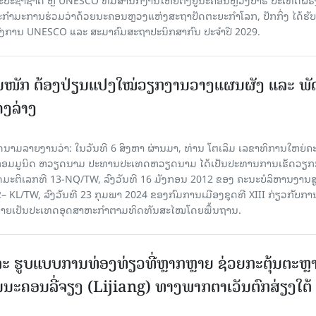
ກຳມະການຮ່ວມວ່າດ້ວຍນະຄອນຫຼວງແຫ່ງສະຖາປັດຕະຍະກຳໂລກ, ປັກກິ່ງ ໄດ້ຮັ
ົງການ UNESCO ແລະ ສະມາ​ຄົມສະຖາປະນິກສາກົນ ປະຈຳປີ 2029.
ັ້ນໜັກ ຕ້ອງ​ປ່ຽນ​ແປງ​ໃໝ່​ວຽກ​ງານ​ວາງ​ແຜນ​ຜັງ ແລະ ​ພັດ
ຄງ​ລ່າງ
າຍງານວ່າ: ໃນ​ວັນ​ທີ 6 ສິງ​ຫາ ຜ່ານມາ, ທ່ານ ໂຕ​ເລິມ ເລ​ຂາ​ທິ​ການ​ໃຫຍ່​ຄະ​ນ
​ກອມ​ມູ​ນິດ ຫວຽດ​ນາມ ປະ​ທານ​ປະ​ເທດຫວຽດ​ນາມ ໄດ້​ເປັນ​ປະ​ທານ​ການ​ເຮັດ​ວຽກ​ກ
ບັດ​ມະ​ຕິ​ເລກ​ທີ 13-NQ/TW, ລົງວັນ​ທີ 16 ມັງ​ກອນ 2012 ຂອງ ຄະ​ນະ​ບໍ​ລິ​ຫານ​ງານ​ສ
– KL/TW, ​ລົງວັນ​ທີ 23 ກຸມ​ພາ 2024 ຂອງ​ກົມ​ການ​ເມື​ອງ​ຊຸດ​ທີ XIII ກ່ຽວ​ກັບ​ການກ
າຍ​ເປັນ​ປະ​ເທດ​ອຸດ​ສາ​ຫະ​ກຳ​ຕາມ​ທິດ​ທັນ​ສະ​ໄໝ​ໂດຍ​ພື້ນ​ຖານ.
ະ ຮູບແບບການທ່ອງທ່ຽວທີ່ຫຼາກຫຼາຍ ຊ່ວຍກະຕຸ້ນຕະຫຼ
ນະຄອນລີ່ຈຽງ (Lijiang) ທາງພາກຕາເວັນຕົກສ່ຽງໃຕ້