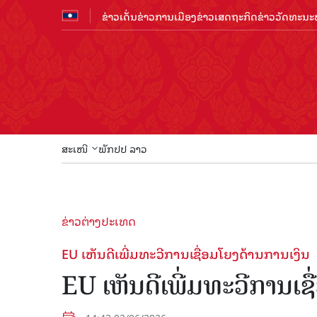
ຂ່າວເດັ່ນ
ຂ່າວການເມືອງ
ຂ່າວເສດຖະກິດ
ຂ່າວວັດທະນະທ
ສະເໜີ
ພັກປປ ລາວ
ຂ່າວຕ່າງປະເທດ
EU ເຫັນ​ດີ​ເພີ່ມ​ທະ​ວີ​ການ​ເຊື່ອມ​ໂຍງ​ດ້ານ​ການ​ເງິນ
EU ເຫັນ​ດີ​ເພີ່ມ​ທະ​ວີ​ການ​ເຊ