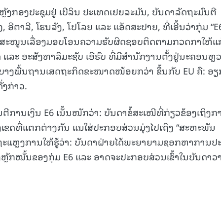
ັງກອງປະຊຸມຢູ່ ເບີລິນ ປະເທດເຢຍລະມັນ, ບັນດາລັດຖະມົນຕີ
ອີຕາລີ, ໂຮນລັງ, ໂປໂລຍ ແລະ ແອັດສະປາຍ, ທີ່ເອີ້ນວ່າກຸ່ມ “E
 ສະໜັບສະໜູນເລື່ອງມອບໂອນຄວາມຮັບຜິດຊອບຕິດຕາມກວດກາໃຫ້ແກ
 ອະສັງຫາລິມະຊັບ ເອີຣົບ ທີ່ມີສຳນັກງານຕັ້ງຢູ່ນະຄອນຫຼ
ມ ບາງພື້ນຖານເສດຖະກິດຂະໜາດໜ້ອຍກວ່າ ຂຶ້ນກັບ EU ຄື: ອຽ
ັ່ງກ່າວ.
ການເງິນ E6 ເນັ້ນໜັກວ່າ: ບັນດາຂໍ້ສະເໜີທີ່ກ່ຽວຂ້ອງເຖິງກ
ຂດທີ່ແຕກຕ່າງກັນ ແນໃສ່ປະກອບສ່ວນມຸ່ງໄປເຖິງ “ສະຫະພັນ
 ຖະແຫຼງການໃຫ້ຮູ້ວ່າ: ບັນດາຝ່າຍໄດ້ພະຍາຍາມຊອກຫາການປະ
ງຫຼັກໝັ້ນຂອງກຸ່ມ E6 ແລະ ອາດຈະປະກອບສ່ວນເຂົ້າໃນບັນດາວ