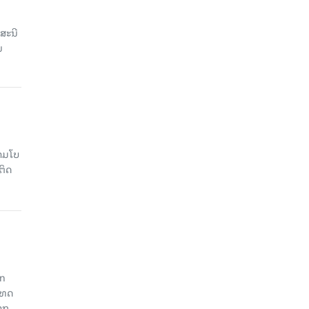
ສະນີ
ນ
າມໂບ​
ຕິດ
an
ະເທດ
າກ