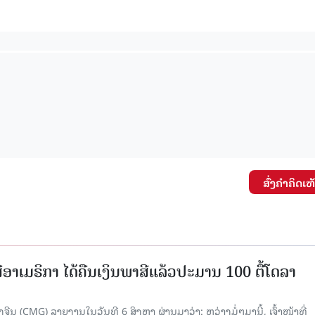
15.040(07-08-20
ສົ່ງຄໍາຄິດເຫ
ອາເມຣິກາ ໄດ້ຄືນເງິນພາສີແລ້ວປະມານ 100 ຕື້ໂດລາ
ນ (CMG) ລາຍງານໃນວັນທີ 6 ສິງຫາ ຜ່ານມາວ່າ: ຫວ່າງມໍ່ໆມານີ້, ເຈົ້າໜ້າທີ່