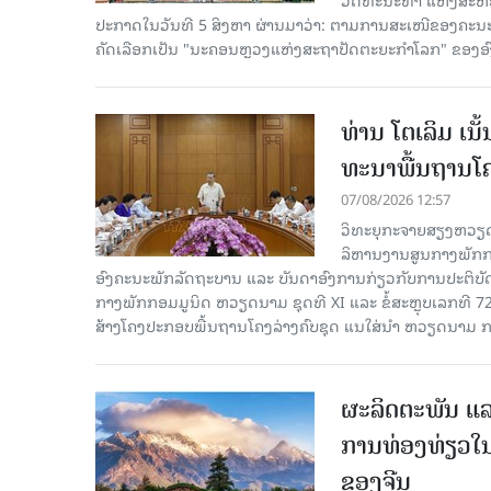
ປະກາດໃນວັນທີ 5 ສິງຫາ ຜ່ານມາວ່າ: ຕາມການສະເໜີຂອງຄະນະ
ຄັດ​ເລືອກເປັນ "ນະຄອນຫຼວງແຫ່ງສະຖາປັດຕະຍະກຳໂລກ" ຂອງອ
ທ່ານ ໂຕ​ເລິມ ເນ
ທະ​ນາ​ພື້ນ​ຖານ​ໂ
07/08/2026 12:57
ວິທະຍຸກະຈາຍສຽງຫວຽດນາມລ
ລິ​ຫານ​ງານ​ສູນ​ກາງ​ພັກ
ອົງ​ຄະ​ນະ​ພັກ​ລັດ​ຖະ​ບານ ແລະ ບັນ​ດາ​ອົງ​ການ​ກ່ຽວ​ກັບ​ການ​ປະ​ຕິ​
ກາງ​ພັກ​ກອມ​ມູ​ນິດ ຫວຽດ​ນາມ ຊຸດ​ທີ XI ແລະ ຂໍ້​ສະ​ຫຼຸບ​ເລກ​ທີ 72
ສ້າງ​ໂຄງ​ປະ​ກອບ​ພື້ນ​ຖານ​ໂຄງ​ລ່າງຄົບ​ຊຸດ ແນ​ໃສ່​ນຳ ຫວຽດ​ນາມ ກ
ຜະລິດຕະພັນ ແລ
ການທ່ອງທ່ຽວໃນ
ຂອງຈີນ