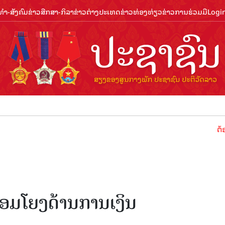
ຳ-ສັງຄົມ
ຂ່າວສືກສາ-ກິລາ
ຂ່າວຕ່າງປະເທດ
ຂ່າວທ່ອງທ່ຽວ
ຂ່າວການຮ່ວມມື
Logi
ຕ້ອນຮັບປີທ
ື່ອມ​ໂຍງ​ດ້ານ​ການ​ເງິນ