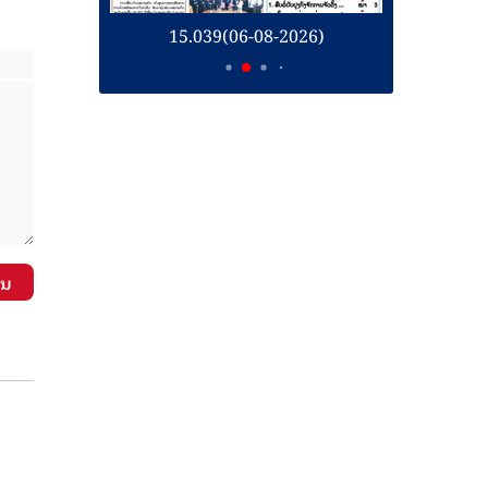
26)
15.039(06-08-2026)
1
ັນ