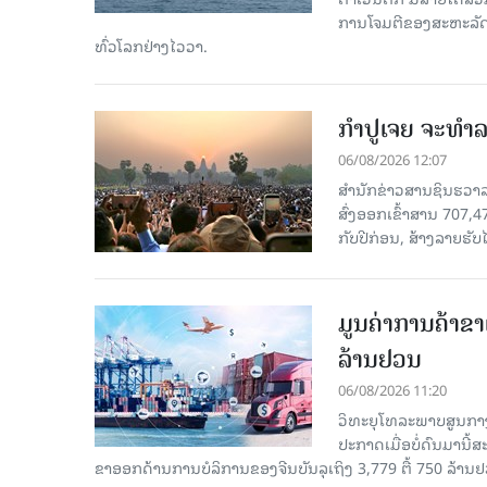
ການໂຈມຕີຂອງສະຫະລັດ ອ
ທົ່ວໂລກຢ່າງໄວວາ.
ກຳປູເຈຍ ຈະທຳລາ
06/08/2026 12:07
ສຳນັກຂ່າວສານຊິນຮວາລາ
ສົ່ງອອກເຂົ້າສານ 707,
ກັບປີກ່ອນ, ສ້າງລາຍຮັບໄ
ມູນຄ່າການຄ້າຂາ
ລ້ານຢວນ
06/08/2026 11:20
ວິທະຍຸໂທລະພາບສູນກາງ
ປະກາດເມື່ອບໍ່ດົນມານີ້
ຂາອອກດ້ານການບໍລິການຂອງຈີນບັນລຸເຖິງ 3,779 ຕື້ 750 ລ້ານຢ