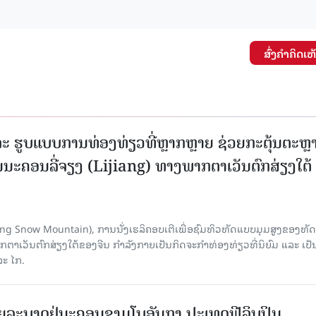
ສົ່ງຄໍາຄິດເຫ
ະ ຮູບແບບການທ່ອງທ່ຽວທີ່ຫຼາກຫຼາຍ ຊ່ວຍກະຕຸ້ນຕະຫຼ
ນະຄອນລີ່ຈຽງ (Lijiang) ທາງພາກຕາເວັນຕົກສ່ຽງໃຕ້
Yulong Snow Mountain), ການນັ່ງເຮລິຄອບເຕີເພື່ອຊົມທິວທັດແບບມຸມສູງຂອງທັດ
ວັນຕົກສ່ຽງໃຕ້ຂອງຈີນ ກຳລັງກາຍເປັນກິດຈະກຳທ່ອງທ່ຽວທີ່ນິຍົມ ແລະ ເປັ
ລະ ໄກ.
ຍລະບາດຢູ່ນະຄອນຊາມໂບ​ອັນກາ ປະເທດຟີລິບປິນ