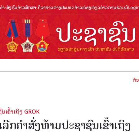
ຳ-ສັງຄົມ
ຂ່າວສືກສາ-ກິລາ
ຂ່າວຕ່າງປະເທດ
ຂ່າວທ່ອງທ່ຽວ
ຂ່າວການຮ່ວມມື
Logi
ຕ້ອນຮັບປີທ່
ນເຂົ້າເຖິງ GROK
ລີກຄຳສັ່ງຫ້າມປະຊາຊົນເຂົ້າເຖິງ