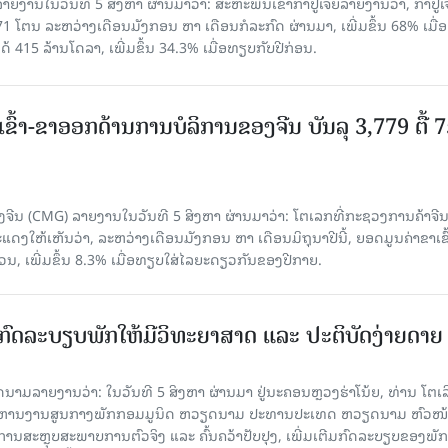
ຍງານໃນວັນທີ 5 ສິງຫາ ຜ່ານມາວ່າ: ສະຫະພັນເຂົ້າກຳປູເຈຍລາຍງານວ່າ, ກໍາປູເ
471 ໂຕນ ລະຫວ່າງເດືອນມັງກອນ ຫາ ເດືອນກໍລະກົດ ຜ່ານມາ, ເພີ່ມຂຶ້ນ 68% ເມື
ດ້ 415 ລ້ານໂດລາ, ເພີ່ມຂຶ້ນ 34.3% ເມື່ອທຽບກັບປີກ່ອນ.
ເຂົ້າ-ຂາອອກດ້ານການບໍລິການຂອງຈີນ ບັນລຸ 3,779 ຕື້ 
ຈີນ (CMG) ລາຍງານໃນວັນທີ 5 ສິງຫາ ຜ່ານມາວ່າ: ໂຕເລກທີ່ກະຊວງການຄ້າຈີ
ສະແດງໃຫ້ເຫັນວ່າ, ລະຫວ່າງເດືອນມັງກອນ ຫາ ເດືອນມິຖຸນາປີນີ້, ຍອດມູນຄ່າຂາເຂົ
ວນ, ເພີ່ມຂຶ້ນ 8.3% ເມື່ອທຽບໃສ່ໄລຍະດຽວກັນຂອງປີກາຍ.
ົດລະບຽບພັກໃຫ້ມີວິທະຍາສາດ ແລະ ປະຕິບັດງ່າຍດາຍ
ລາຍງານວ່າ: ໃນ​ວັນ​ທີ 5 ສິງ​ຫາ ຜ່ານມາ ຢູ່ນະຄອນຫຼວງຮ່າ​ໂນ້ຍ, ທ່ານ ໂຕ​ເລິ
ໍ​ລິ​ຫານ​ງານ​ສູນ​ກາງ​ພັກ​ກອມ​ມູ​ນິດ ຫວຽດ​ນາມ ປະ​ທານ​ປະ​ເທດ ຫວຽດ​ນາມ ຫົວ​ໜ້າ
​ການ​ສະ​ຫຼຸບ​ສະ​ພ​າບ​ການ​ຕົວ​ຈິງ ແລະ ຄົ້ນ​ຄວ້າ​ປັບ​ປຸງ, ເພີ່ມ​ເຕີມ​ກົດ​ລະ​ບຽບ​ຂອງ​ພັກ