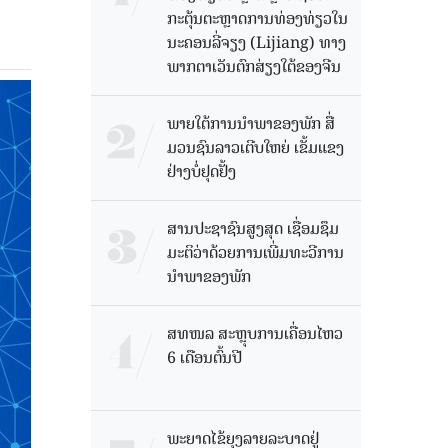
ກະຕຸ້ນຕະຫຼາດການທ່ອງທ່ຽວໃນ
ນະຄອນລີ່ຈຽງ (Lijiang) ທາງ
ພາກຕາເວັນຕົກສ່ຽງໃຕ້ຂອງຈີນ
ພາຍໃຕ້ການນໍາພາຂອງພັກ ສື່
ມວນຊົນລາວເຕີບໃຫຍ່ ເຂັ້ມແຂງ
ຢ່າງບໍ່ຢຸດຢັ້ງ
ສານປະຊາຊົນສູງສຸດ ເຊື່ອມຊຶມ
ມະຕິວ່າດ້ວຍການເພີ່ມທະວີການ
ນຳພາຂອງພັກ
ສທໜລ ສະຫຼຸບການເຄື່ອນໄຫວ
6 ເດືອນຕົ້ນປີ
ພະຍາດໄຂ້ຍຸງລາຍລະບາດຢູ່