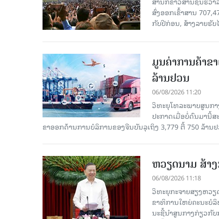
ສຳນັກຂ່າວສານຊິນຮວາລາ
ສົ່ງອອກເຂົ້າສານ 707,
ກັບປີກ່ອນ, ສ້າງລາຍຮັບໄ
ມູນຄ່າການຄ້າຂາ
ລ້ານຢວນ
06/08/2026 11:20
ວິທະຍຸໂທລະພາບສູນກາງ
ປະກາດເມື່ອບໍ່ດົນມານີ້
ຂາອອກດ້ານການບໍລິການຂອງຈີນບັນລຸເຖິງ 3,779 ຕື້ 750 ລ້ານຢ
ຫວຽດນາມ ສ້າງກ
06/08/2026 11:18
ວິທະຍຸກະຈາຍສຽງຫວຽດນາມ
ຂາ​ທິ​ການ​ໃຫຍ່​ຄະ​ນະ​ບ
ນະ​ຊີ້​ນຳ​ສູນ​ກາງ​ກ່ຽວ​ກັບ