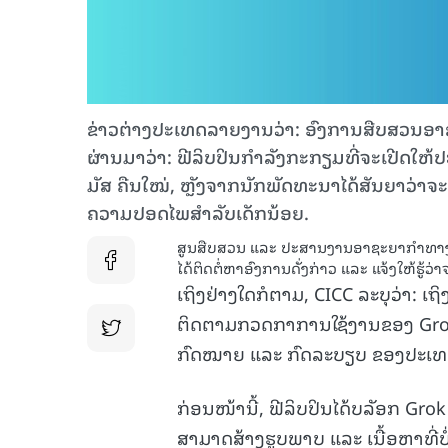
ຂ່າວຕ່າງປະເທດລາຍງານວ່າ: ອົງການສືບສວນອາຊະ
ຜ່ານມາວ່າ: ຟີລິບປິນກຳລັງກະກຽມທີ່ຈະເປີດໃຫ້ປ
ມັສ ຄືນໃໝ່, ຫຼັງຈາກນັກພັດທະນາໄດ້ສັນຍາວ່າຈະ
ຄວາມປອດໄພສຳລັບເດັກນ້ອຍ.
ສູນສືບສວນ ແລະ ປະສານງານອາຊະຍາກຳທາງໄຊເ
ໄດ້ຕິດຕໍ່ຫາອົງການດັ່ງກ່າວ ແລະ ແຈ້ງໃຫ້ຮູ້ວ່
ເຖິງຢ່າງໃດກໍຕາມ, CICC ລະບຸວ່າ: ເຖິ
ຕິດຕາມກວດກາການໃຊ້ງານຂອງ Grok 
ກົດໝາຍ ແລະ ກົດລະບຽບ ຂອງປະເທ
ກ່ອນໜ້ານີ້, ຟີລິບປິນໄດ້ບລັອກ Grok
ສາມາດສ້າງຮູບພາບ ແລະ ເນື້ອຫາທີ່