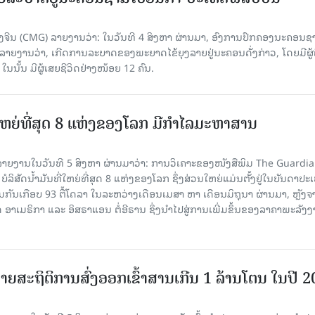
ີນ (CMG) ລາຍງານວ່າ: ໃນວັນທີ 4 ສິງ​ຫາ ຜ່ານມາ, ອົງການ​ປົກ​ຄອງນະຄອນຊ
ລາຍ​ງານວ່າ, ເກີດ​ການລະບາດ​ຂອງພະຍາດໄຂ້ຍຸງລາຍຢູ່ນະຄອນດັ່ງກ່າວ, ໂດຍມີຜູ້
, ໃນນັ້ນ ມີຜູ້ເສຍຊີວິດຢ່າງໜ້ອຍ 12 ຄົນ.
ທີ່ໃຫຍ່ທີ່ສຸດ 8 ແຫ່ງຂອງໂລກ ມີກຳໄລມະຫາສານ
າຍງານໃນວັນທີ 5 ສິງຫາ ຜ່ານມາວ່າ: ການວິເຄາະຂອງໜັງສືພິມ The Guardi
 ບໍລິສັດນ້ຳມັນທີ່ໃຫຍ່ທີ່ສຸດ 8 ແຫ່ງຂອງໂລກ ຊຶ່ງສ່ວນໃຫຍ່ແມ່ນຕັ້ງຢູ່ໃນບັນດາປ
ມກັນເກືອບ 93 ຕື້ໂດລາ ໃນລະຫວ່າງເດືອນເມສາ ຫາ ເດືອນມິຖຸນາ ຜ່ານມາ, ຫຼັງຈ
າເມຣິກາ ແລະ ອິສຣາແອນ ຕໍ່ອີຣານ ຊຶ່ງນຳໄປສູ່ການເພີ່ມຂຶ້ນຂອງລາຄາພະລັງ
ຍສະຖິຕິການສົ່ງອອກເຂົ້າສານເກີນ 1 ລ້ານໂຕນ ໃນປີ 