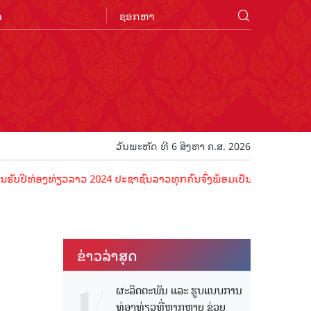
n
ວັນພະຫັດ ທີ 6 ສິງຫາ ຄ.ສ. 2026
ອງທ່ຽວລາວ 2024 ປະຊາຊົນລາວທຸກຄົນຈົ່ງພ້ອມເປັນເຈົ້າພາບທີ່ດີ ຕ້ອນຮັບນ
ຂ່າວ​ລ່າ​ສຸດ
ຜະລິດຕະພັນ ແລະ ຮູບແບບການ
ທ່ອງທ່ຽວທີ່ຫຼາກຫຼາຍ ຊ່ວຍ