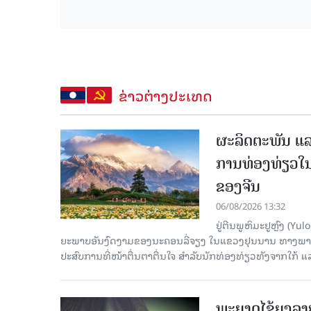
ຂ່າວຕ່າງປະເທດ
ຜະລິດຕະພັນ ແລ
ການທ່ອງທ່ຽວໃນ
ຂອງຈີນ
06/08/2026 13:32
ຢູ່ຕີນພູຫິມະຢູຫຼົງ (
ຍະພາບອັນງົດງາມຂອງນະຄອນລີ່ຈຽງ ໃນແຂວງຢຸນນານ ທາງພາກຕາເ
ປະສົບການທີ່ໜ້າຕື່ນຕາຕື່ນໃຈ ສຳລັບນັກທ່ອງທ່ຽວທັງຈາກໃກ້ ແ
ພະຍາດໄຂ້ຍຸງລາ