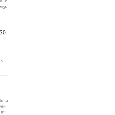
ຈຍໄດ້
່ອທຽບ
750
ນ
້າ-
ມ ເລ​
​ຄະ​
 (ຄະ​