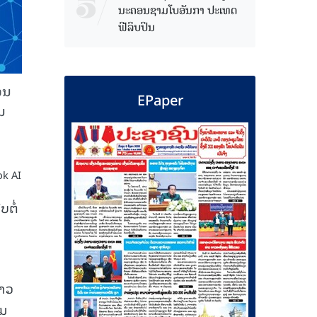
ນະຄອນຊາມໂບ​ອັນກາ ປະເທດ
ຟີລິບປິນ
ອນ
EPaper
ນ
ok AI
ບຕໍ່
່າວ
າມ