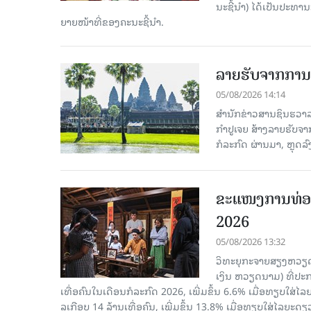
ນະ​ຊີ້​ນຳ) ໄດ້​ເປັນ​ປະ​ທ
ຍາຍ​ໜ້າ​ທີ່​ຂອງ​ຄະ​ນະ​ຊີ້​ນຳ.
ລາຍຮັບຈາກການທ
05/08/2026 14:14
ສຳນັກຂ່າວສານຊິນຮວາລາ
ກຳປູເຈຍ ສ້າງລາຍຮັບຈາ
ກໍລະກົດ ຜ່ານມາ, ຫຼຸດລ
ຂະ​ແໜງ​ການ​ທ່ອ
2026
05/08/2026 13:32
ວິທະຍຸກະຈາຍສຽງຫວຽດນາມ
ເງິນ ຫວຽດ​ນາມ) ທີ່ປະ​ກ
ເທື່ອ​ຄົນ​ໃນ​ເດືອນ​ກໍ​ລະ​ກົດ 2026, ເພີ່ມ​ຂຶ້ນ 6.6% ເມື່ອ​ທຽບ​ໃສ່​ໄ
ລຸ​ເກືອບ 14 ລ້ານ​ເທື່ອ​ຄົນ, ເພີ່ມ​ຂຶ້ນ 13.8% ເມື່ອ​ທຽບ​ໃສ່​ໄລ​ຍະ​ດຽ