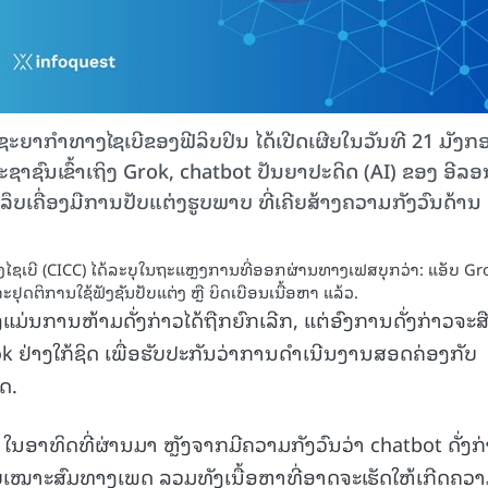
ຍາກຳທາງໄຊເບີຂອງຟີລິບປິນ ໄດ້ເປີດເຜີຍໃນວັນທີ 21 ມັງກ
ະຊາຊົນເຂົ້າເຖິງ Grok, chatbot ປັນຍາປະດິດ (AI) ຂອງ ອີລອ
ລຶບເຄື່ອງມືການປັບແຕ່ງຮູບພາບ ທີ່ເຄີຍສ້າງຄວາມກັງວົນດ້ານ
ບີ (CICC) ໄດ້ລະບຸໃນຖະແຫຼງການທີ່ອອກຜ່ານທາງເຟສບຸກວ່າ: ແອັບ Gr
າຈະຢຸດຕິການໃຊ້ຟັງຊັນປັບແຕ່ງ ຫຼື ບິດເບືອນເນື້ອຫາ ແລ້ວ.
ງແມ່ນການຫ້າມດັ່ງກ່າວໄດ້ຖືກຍົກເລີກ, ແຕ່ອົງການດັ່ງກ່າວຈະສື
ຢ່າງໃກ້ຊິດ ເພື່ອຮັບປະກັນວ່າການດຳເນີນງານສອດຄ່ອງກັບ
ດ.
 ໃນອາທິດທີ່ຜ່ານມາ ຫຼັງຈາກມີຄວາມກັງວົນວ່າ chatbot ດັ່ງກ
ບໍ່ເໝາະສົມທາງເພດ ລວມທັງເນື້ອຫາທີ່ອາດຈະເຮັດໃຫ້ເກີດຄວ