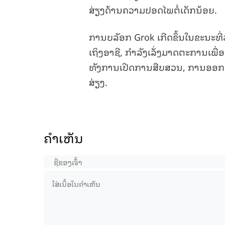
ສ່ຽງດ້ານຄວາມປອດໄພຕໍ່ເດັກນ້ອຍ.
ການບລັອກ Grok ເກີດຂຶ້ນໃນຂະນະທີ່
ເຖິງອາຊີ, ກຳລັງເລັ່ງມາດຕະການເພື
ທັງການເປີດການສືບສວນ, ການອອກຄ
ສ່ຽງ.
ຄໍາເຫັນ