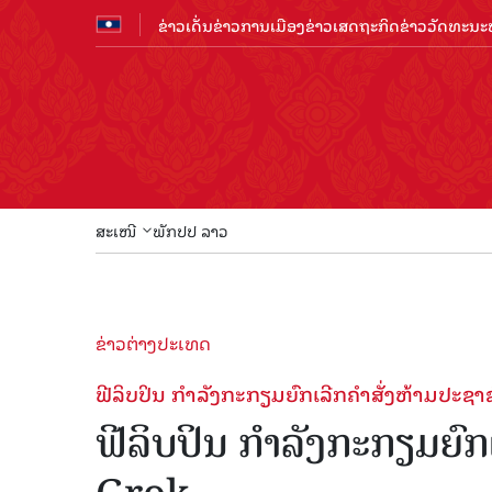
ຂ່າວເດັ່ນ
ຂ່າວການເມືອງ
ຂ່າວເສດຖະກິດ
ຂ່າວວັດທະນະທ
ສະເໜີ
ພັກປປ ລາວ
ຂ່າວຕ່າງປະເທດ
ຟີລິບປິນ ກຳລັງກະກຽມຍົກເລີກຄຳສັ່ງຫ້າມປະຊາຊົ
ຟີລິບປິນ ກຳລັງກະກຽມຍົກເ