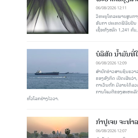
06/08/2026 12:11
ວິທະຍຸໂທລະພາບສູນກາງຈ
ອັນກາ ປະເທດຟີລິບປິນ 
ເຊື້ອ​ທັງ​ໝົດ 1,241 ຄົນ
ບໍລິສັດ ນ້ຳມັນ
06/08/2026 12:09
ສຳນັກຂ່າວສານຊິນຮວາລ
ຂອງອັງກິດ ເປີດເຜີຍວ່າ,
ຕາເວັນຕົກ ມີລາຍໄດ້ລວ
ການໂຈມຕີຂອງສະຫະລັດ ອ
ທົ່ວໂລກຢ່າງໄວວາ.
ກຳປູເຈຍ ຈະທຳລາ
06/08/2026 12:07