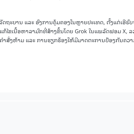
ລັດຖະບານ ແລະ ອົງການຄຸ້ມຄອງໃນຫຼາຍປະເທດ, ຕັ້ງແຕ່ເອີຣົບ
15.039(06-08-20
່ອແກ້ໄຂເນື້ອຫາລາມົກທີ່ສ້າງຂຶ້ນໂດຍ Grok ໃນແພລັດຟອມ X, 
ຳສັ່ງຫ້າມ ແລະ ການຮຽກຮ້ອງໃຫ້ມີມາດຕະການປ້ອງກັນຄວາ