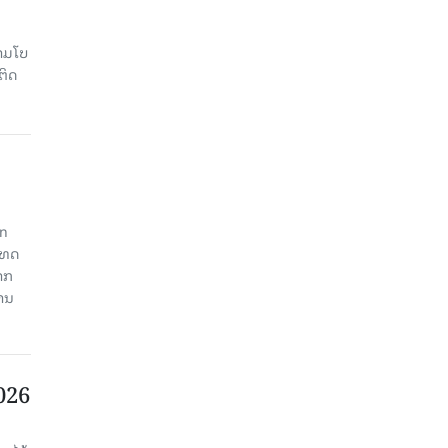
າມໂບ​
ຕິດ
an
ະເທດ
າກ
ງານ
2026