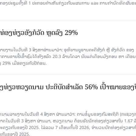
ານກອງ​ປະ​ຊຸມ​ຄັ້ງ​ທີ 1 ປະ​ກອບ​ຄຳ​ເຫັນ​ກ່ຽວ​ກັບ​ແຜນ​ການ ແລະ ການ​ກຳ​ນົດ​ທິດ​ຜັນ​ຂ
່ອງທ່ຽວອັງກໍວັດ ຫຼດລົງ 29%
ຍງານໃນວັນທີ 3 ສິງຫາຜ່ານມາວ່າ: ອຸທິຍານບູຮານຄະດີອັງກໍ ຫຼື ອັງກໍວັດ ຂອງ
ກການຂາຍປີ້ເຂົ້າຊົມໄດ້ທັງໝົດ 20.3 ລ້ານໂດລາ ນັບແຕ່ເດືອນມັງກອນ ຫາ ເດືອນ
ົງ 29% ເມື່ອທຽບກັບປີກ່ອນ.
ງ​ທ່ຽວຫວຽດນາມ ​ປະ​ຕິ​ບັດ​ສຳ​ເລັດ 56% ເປົ້າ​ໝາຍຂອງ
ລາຍງານໃນວັນທີ 4 ສິງຫາ ຜ່ານມາວ່າ: ຕາມ​ຂໍ້​ມູນ​ຂອງ​ກົມ​ສະ​ຖິ​ຕິ (ກະ​ຊວງ​
າດ​ໃນ​ວັນ​ທີ 3 ສິງ​ຫາ​ ຜ່ານມາ, ຫວຽດ​ນາມ ຕ້ອນ​ຮັບ​ນັກທ່ອງ​ທ່ຽວ​ສາ​ກົນ 1.67 ລ
ລ​ຍະ​ດຽວ​ກັນ​ຂອງ​ປີ 2025. ໄລ່​ລວມ 7 ເດືອນ​ຕົ້ນ​ປີ 2026, ຈຳ​ນວນ​ນັກ​ທ່ອງ​ທ່ຽວ​ສາ​ກົ
ວ​ກັນ​ຂອງ​ປີ​ 2025.