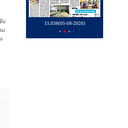
ຈົນ
26)
15.038(05-08-2026)
1
ລວມ
ມ