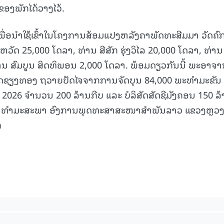
ອງພັກໄດ້ວາງໄວ້.
ື່ອນໍາໃຊ້ເຂົ້າໃນໂຄງການສ້ອມແປງຫລັງຄາພັດທະສີມມາ ວັດຄົກ
ວັດ 25,000 ໂດລາ, ທ່ານ ສີສັກ ຮຸ່ງວິໄລ 20,000 ໂດລາ, ທ່ານ
່ານ ສົມບູນ ສິດທິພອນ 2,000 ໂດລາ. ພ້ອມດຽວກັນນີ້ ພະອາຈ
ວັດຊຽງທອງ ຖວາຍປັດໄຈຈາກການຈັດບຸນ 84,000 ພະທໍາມະຂັນ
ວ 2026 ຈຳນວນ 200 ລ້ານກີບ ແລະ ບໍລິສັດສັດຊີມັງຄອນ 150 ລ
່ສ້າງຫໍທໍາມະສະພາ ອົງການພຸດທະສາສະໜາສຳພັນລາວ ແຂວງຫຼວ
ກ