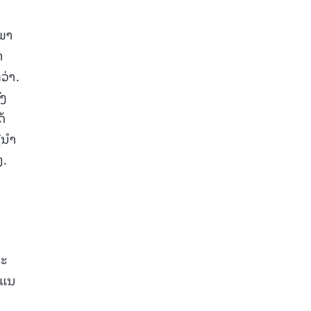
ະພາ
າ
ວ່າ.
ົງ
້
້ນຳ
ໆ.
ພະ
 ແນ