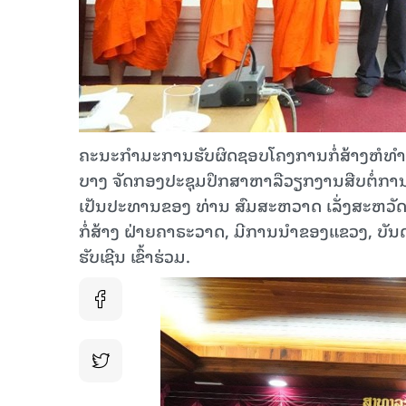
ຄະນະກຳມະການຮັບຜິດຊອບໂຄງການກໍ່ສ້າງຫໍ
ບາງ ຈັດກອງປະຊຸມປຶກສາຫາລືວຽກງານສືບຕໍ່ການກໍ
ເປັນປະທານຂອງ ທ່ານ ສົມສະຫວາດ ເລັ່ງສະຫວ
ກໍ່ສ້າງ ຝ່າຍຄາຣະວາດ, ມີການນຳຂອງແຂວງ, ບັນດ
ຮັບເຊີນ ເຂົ້າຮ່ວມ.