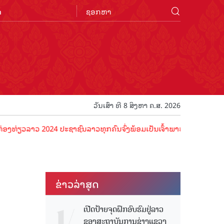
n
ວັນເສົາ ທີ 8 ສິງຫາ ຄ.ສ. 2026
ວ 2024 ປະຊາຊົນລາວທຸກຄົນຈົ່ງພ້ອມເປັນເຈົ້າພາບທີ່ດີ ຕ້ອນຮັບນັກທ່ອງທ່ຽ
ຂ່າວ​ລ່າ​ສຸດ
ເປີດປ້າຍຈຸດຝຶກອົບຮົມຢູ່ລາວ
ຂອງສະຖາບັນການຊ່າງແຂວງ