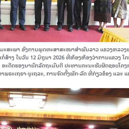
ທໍາມະສະພາ ອົງການພຸດທະສາສະໜາສໍາພັນລາວ ແຂວງຫລວງ
່ສ້າງ ໃນວັນ 12 ມິຖຸນາ 2026 ທີ່ຫ້ອງຫ້ອງວ່າການແຂວງ ໂ
ັດ ອະດີດຮອງນາຍົກລັດຖະມົນຕີ ປະທານຄະນະຮັບຜິດຊອບໂຄ
າພຣະເຖຣາ-ນຸເຖລະ, ການຈັດຕັ້ງພັກ-ລັດ ທີ່ກ່ຽວຂ້ອງ ແລະ 