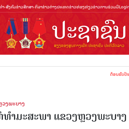
ຳ-ສັງຄົມ
ຂ່າວສືກສາ-ກິລາ
ຂ່າວຕ່າງປະເທດ
ຂ່າວທ່ອງທ່ຽວ
ຂ່າວການຮ່ວມມື
Logi
ຕ້ອນຮັບປີທ່ອງທ່ຽວລາ
ງຫຼວງພະບາງ
າງຫໍທໍາມະສະພາ ແຂວງຫຼວງພະບາງ