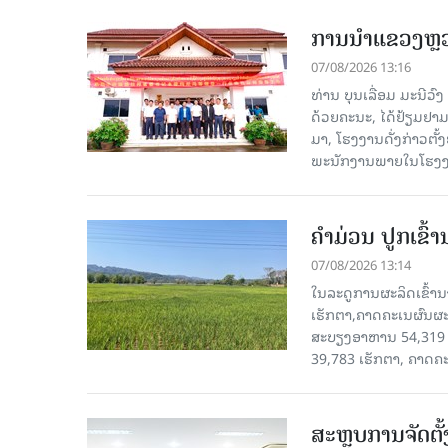
ການນຳແຂວງຫຼວງພ
07/08/2026 13:16
ທ່ານ ບຸນເລື່ອມ ມະນີວ
ດ້ວຍຄະນະ, ໄດ້ຢ້ຽມຢາມ-ເຮ
ມາ, ໂຮງ​ງານ​ດັ່ງ​ກ່າວ
ພະນັກງານພາຍໃນໂຮງງ
ຄໍາມ່ວນ ປູກເຂົ້
07/08/2026 13:14
ໃນລະດູການຜະລິດເຂົ້ານ
ເຮັກຕາ,ຄາດຄະເນຜົນຜະ
ສະບຽງອາຫານ 54,319 ເ
39,783 ເຮັກຕາ, ຄາດຄ
ສະຫຼຸບການຈັດຕ