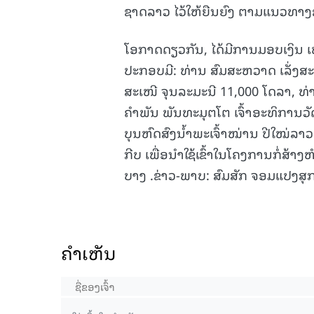
ຊາດລາວ ໄວ້ໃຫ້ຍືນຍົງ ຕາມແນວທາງຂ
ໂອກາດດຽວກັນ, ໄດ້ມີການມອບເງິນ ເພ
ປະກອບມີ: ທ່ານ ສົມສະຫວາດ ເລັ່ງສະຫ
ສະເໜີ ຈຸນລະມະນີ 11,000 ໂດລາ, ທ
ຄໍາພັນ ພັນທະມຸຕໂຕ ເຈົ້າອະທິການ
ບຸນຫົດສົງນ້ຳພະເຈົ້າໝ່ານ ປີໃໝ່ລາ
ກີບ ເພື່ອນໍາໃຊ້ເຂົ້າໃນໂຄງການກໍ
ບາງ .ຂ່າວ-ພາບ: ສົມສັກ ຈອມແປງສຸ
ຄໍາເຫັນ