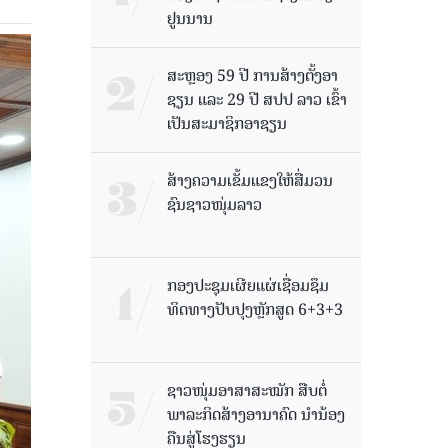
ຢູນນານ
ສະຫຼອງ 59 ປີ ການສ້າງຕັ້ງອາ
ຊຽນ ແລະ 29 ປີ ສປປ ລາວ ເຂົ້າ
ເປັນສະມາຊິກອາຊຽນ
ສ້າງຄວາມເຂັ້ມແຂງໃຫ້ສື່ມວນ
ຊົນຊາວໜຸ່ມລາວ
ກອງປະຊຸມເຜີຍແຜ່ເຊື່ອມຊຶມ
ທິດທາງປັບປຸງຫຼັກສູດ 6+3+3
ຊາວໜຸ່ມອາສາສະໝັກ ສືບຕໍ່
ພາລະກິດສ້າງອານາຄົດ ນໍານ້ອງ
ຄືນສູ່ໂຮງຮຽນ