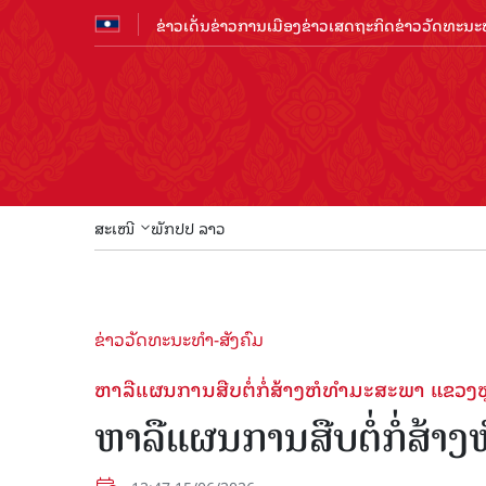
ຂ່າວເດັ່ນ
ຂ່າວການເມືອງ
ຂ່າວເສດຖະກິດ
ຂ່າວວັດທະນະທ
ສະເໜີ
ພັກປປ ລາວ
ຂ່າວວັດທະນະທຳ-ສັງຄົມ
ຫາລືແຜນການສືບຕໍ່ກໍ່ສ້າງຫໍທໍາມະສະພາ ແຂວ
ຫາລືແຜນການສືບຕໍ່ກໍ່ສ້