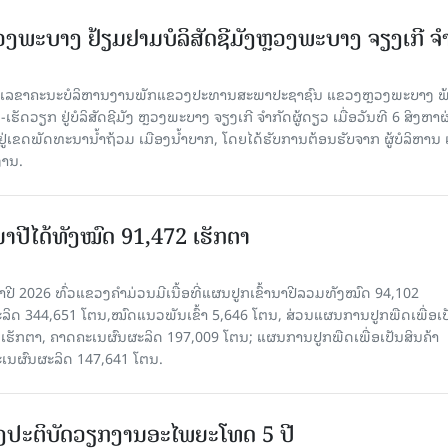
ະບາງ ຢ້ຽມ​ຢາມບໍ​ລິ​ສັດຊີມັງຫຼວງພະບາງ ຈຽງເກີ ຈໍ
ົງ ເລ​ຂາ​ຄະ​ນະ​ບໍ​ລິ​ຫານ​ງານ​ພັກແຂວງປະທານສະພາປະຊາຊົນ ແຂວງຫຼວງພະບາງ 
ັດວຽກ ຢູ່ບໍລິສັດຊີມັງ ຫຼວງພະບາງ ຈຽງເກີ ຈໍາກັດຜູ້ດຽວ ເມື່ອ​ວັນ​ທີ 6 ສິງ​ຫາ​ຜ
ຕັ້ງຢູ່ເຂດພັດທະນານ້ຳຖ້ວມ ເມືອງນໍ້າບາກ, ໂດຍໄດ້ຮັບການຕ້ອນຮັບຈາກ ຜູ້ບໍລິຫານ
ານ.
ານາປີໄດ້ທັງໝົດ 91,472 ເຮັກຕາ
າປີ 2026 ທົ່ວແຂວງຄໍາມ່ວນມີເນື້ອທີ່ແຜນປູກເຂົ້ານາປີລວມທັງໝົດ 94,102
ລິດ 344,651 ໂຕນ,ໝົດແນວພັນເຂົ້າ 5,646 ໂຕນ, ສ່ວນແຜນການປູກພືດເພື່ອເປ
ຮັກຕາ, ຄາດຄະເນຜົນຜະລິດ 197,009 ໂຕນ; ແຜນການປູກພືດເພື່ອເປັນສິນຄ້າ
ະເນຜົນຜະລິດ 147,641 ໂຕນ.
ັ້ງປະຕິບັດວຽກງານອະໄພຍະໂທດ 5 ປີ