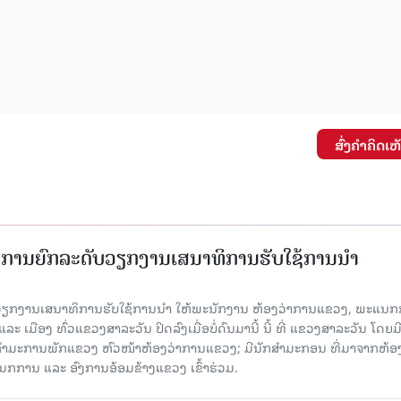
ສົ່ງຄໍາຄິດເຫ
ັດການຍົກລະດັບວຽກງານເສນາທິການຮັບໃຊ້ການນໍາ
ັບວຽກງານເສນາທິການຮັບໃຊ້ການນໍາ ໃຫ້ພະນັກງານ ຫ້ອງວ່າການແຂວງ, ພະແນກ
 ເມືອງ ທົ່ວແຂວງສາລະວັນ ປິດລົງເມື່ອ​ບໍ່​ດົນ​ມາ​ນີ້ ນີ້ ທີ່ ແຂວງສາລະວັນ ໂດຍ​ມ
ກຳມະການພັກແຂວງ ຫົວໜ້າຫ້ອງວ່າການແຂວງ; ມີນັກສຳມະກອນ ທີ່ມາຈາກຫ້ອງ
ກການ ແລະ ອົງການອ້ອມຂ້າງແຂວງ ເຂົ້າຮ່ວມ.