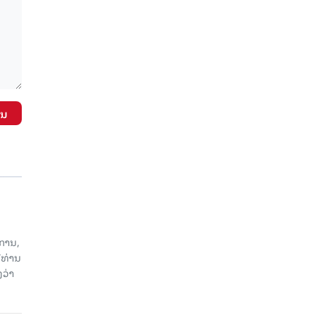
ັນ
ການ,
ີທ່ານ
ວ່າ