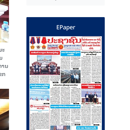
EPaper
ພະ
ດຍ
ງການ
ແຂກ