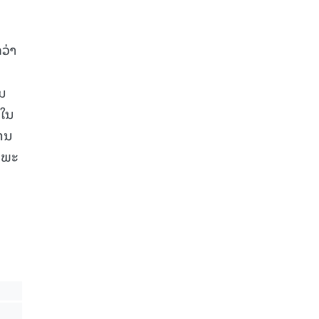
ວ່າ
ານ
 ໃນ
້ານ
ງພະ