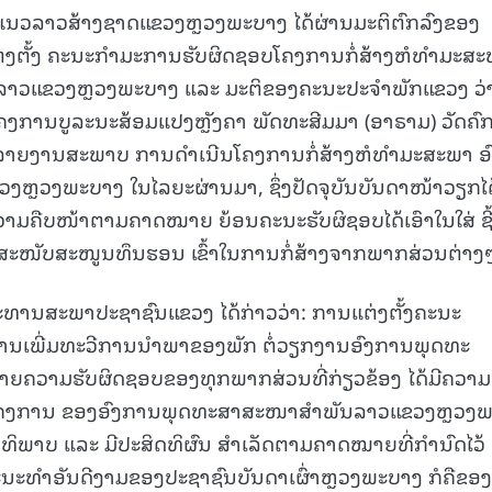
ແນວລາວສ້າງຊາດແຂວງຫຼວງພະບາງ ໄດ້ຜ່ານມະຕິຕົກລົງຂອງ
່ງຕັ້ງ ຄະນະກຳມະການຮັບຜິດຊອບໂຄງການກໍ່ສ້າງຫໍທໍາມະສ
າວແຂວງຫຼວງພະບາງ ແລະ ມະຕິຂອງຄະນະປະຈໍາພັກແຂວງ ວ່
ຄງການບູລະນະສ້ອມແປງຫຼັງຄາ ພັດທະສີມມາ (ອາຣາມ) ວັດຄົກ
ັງ ການລາຍງານສະພາບ ການດຳເນີນໂຄງການກໍ່ສ້າງຫໍທໍາມະສະພາ ອ
ຼວງພະບາງ ໃນໄລຍະຜ່ານມາ, ຊຶ່ງປັດຈຸບັນບັນດາໜ້າວຽກໄດ
ວາມຄືບໜ້າຕາມຄາດໝາຍ ຍ້ອນຄະນະຮັບຜິຊອບໄດ້ເອົາໃນໃສ່ ຊີ
ການສະໜັບສະໜູນທຶນຮອນ ເຂົ້າໃນການກໍ່ສ້າງຈາກພາກສ່ວນຕ່າງ
ງ ປະທານສະພາປະຊາຊົນແຂວງ ໄດ້ກ່າວວ່າ: ການແຕ່ງຕັ້ງຄະນະ
ການເພີ່ມທະວີການນໍາພາຂອງພັກ ຕໍ່ວຽກງານອົງການພຸດທະ
ວາມຮັບຜິດຊອບຂອງທຸກພາກສ່ວນທີ່ກ່ຽວຂ້ອງ ໄດ້ມີຄວາມ
ອງໂຄງການ ຂອງອົງການພຸດທະສາສະໜາສໍາພັນລາວແຂວງຫຼວງ
ທິພາບ ແລະ ມີປະສິດທິຜົນ ສໍາເລັດຕາມຄາດໝາຍທີ່ກຳນົດໄວ້
ະນະທໍາອັນດີງາມຂອງປະຊາຊົນບັນດາເຜົ່າຫຼວງພະບາງ ກໍຄືຂອງ