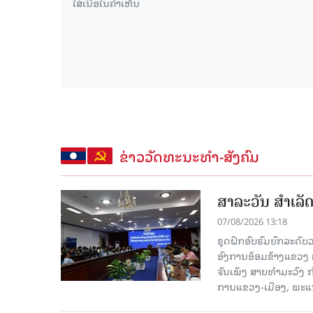
ຂ່າວວັດທະນະທຳ-ສັງຄົມ
ສາລະວັນ ສໍາເລ
07/08/2026 13:18
ຊຸດຝຶກອົບຮົມຍົກລະດ
ອົງການອ້ອມຂ້າງແຂວງ ແລະ
ຈັນເພັງ ສາຍທຳມະວົງ 
ການແຂວງ-ເມືອງ, ພະແນ