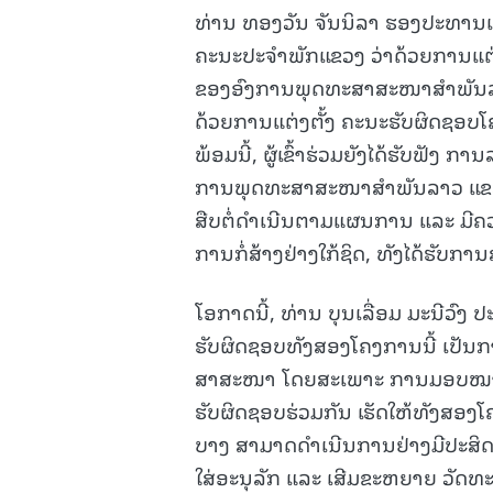
ທ່ານ ທອງວັນ ຈັນນິລາ ຮອງປະທານ
ຄະນະປະຈໍາພັກແຂວງ ວ່າດ້ວຍການແຕ
ຂອງອົງການພຸດທະສາສະໜາສໍາພັນລ
ດ້ວຍການແຕ່ງຕັ້ງ ຄະນະຮັບຜິດຊອບໂ
ພ້ອມນີ້, ຜູ້ເຂົ້າຮ່ວມຍັງໄດ້ຮັບຟ
ການພຸດທະສາສະໜາສໍາພັນລາວ ແຂວງຫ
ສືບຕໍ່ດຳເນີນຕາມແຜນການ ແລະ ມີຄ
ການກໍ່ສ້າງຢ່າງໃກ້ຊິດ, ທັງໄດ້ຮັບ
ໂອກາດນີ້, ທ່ານ ບຸນເລື່ອມ ມະນີວົ
ຮັບຜິດຊອບທັງສອງໂຄງການນີ້ ເປັນ
ສາສະໜາ ໂດຍສະເພາະ ການມອບໝາຍຄ
ຮັບຜິດຊອບຮ່ວມກັນ ເຮັດໃຫ້ທັງສ
ບາງ ສາມາດດຳເນີນການຢ່າງມີປະສິດ
ໃສ່ອະນຸລັກ ແລະ ເສີມຂະຫຍາຍ ວັດທ