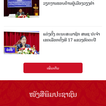
ວຽກງານຮອບດ້ານຢູ່ເມືອງວຽງຄໍາ
ແຕ່ງຕັ້ງ ຄະນະສະມາຊິກ ສພຊ ປະຈຳ
ເຂດເລືອກຕັ້ງທີ 17 ແຂວງອັດຕະປື
ເພີ່ມເຕີມ
ໜັງສືພິມປະຊາຊົນ