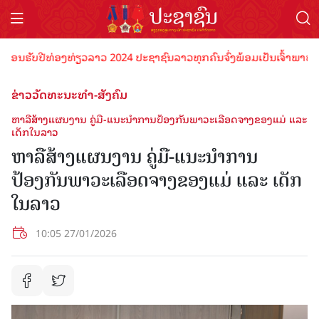
ຮັບປີທ່ອງທ່ຽວລາວ 2024 ປະຊາຊົນລາວທຸກຄົນຈົ່ງພ້ອມເປັນເຈົ້າພາບທີ່ດີ ຕ້
ຂ່າວວັດທະນະທຳ-ສັງຄົມ
ຫາລືສ້າງແຜນງານ ຄູ່ມື-ແນະນຳການປ້ອງກັນພາວະເລືອດຈາງຂອງແມ່ ແລະ
ເດັກໃນລາວ
ຫາລືສ້າງແຜນງານ ຄູ່ມື-ແນະນຳການ
ປ້ອງກັນພາວະເລືອດຈາງຂອງແມ່ ແລະ ເດັກ
ໃນລາວ
10:05 27/01/2026