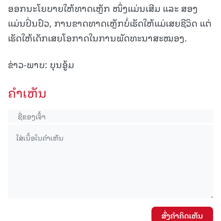
ອອກນະໂຍບາຍໃຫ້ທາດເຫຼັກ ໜຶ່ງແມ່ນເສີມ ແລະ ສອງ
ແມ່ນປິ່ນປົວ, ການຂາດທາດເຫຼັກບໍ່ເຮັດໃຫ້ແມ່ເສຍຊີວິດ ແຕ່
ເຮັດໃຫ້ເດັກເສຍໂອກາດໃນການພັດທະນາສະໝອງ.
ຂ່າວ-ພາບ: ບຸນອູ້ມ
ຄໍາເຫັນ
ສົ່ງຄໍາຄິດເຫັນ