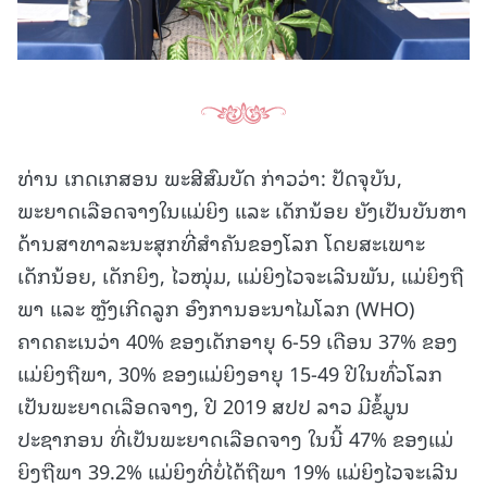
ທ່ານ ເກດເກສອນ ພະສີສົມບັດ ກ່າວວ່າ: ປັດຈຸບັນ,
ພະຍາດເລືອດຈາງໃນແມ່ຍິງ ແລະ ເດັກນ້ອຍ ຍັງເປັນບັນຫາ
ດ້ານສາທາລະນະສຸກທີ່ສຳຄັນຂອງໂລກ ໂດຍສະເພາະ
ເດັກນ້ອຍ, ເດັກຍິງ, ໄວໜຸ່ມ, ແມ່ຍິງໄວຈະເລີນພັນ, ແມ່ຍິງຖື
ພາ ແລະ ຫຼັງເກີດລູກ ອົງການອະນາໄມໂລກ (WHO)
ຄາດຄະເນວ່າ 40% ຂອງເດັກອາຍຸ 6-59 ເດືອນ 37% ຂອງ
ແມ່ຍິງຖືພາ, 30% ຂອງແມ່ຍິງອາຍຸ 15-49 ປີໃນທົ່ວໂລກ
ເປັນພະຍາດເລືອດຈາງ, ປີ 2019 ສປປ ລາວ ມີຂໍ້ມູນ
ປະຊາກອນ ທີ່ເປັນພະຍາດເລືອດຈາງ ໃນນີ້ 47% ຂອງແມ່
ຍິງຖືພາ 39.2% ແມ່ຍິງທີ່ບໍ່ໄດ້ຖືພາ 19% ແມ່ຍິງໄວຈະເລີນ