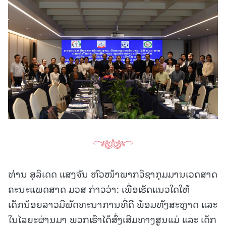
ທ່ານ ສຸລິເດດ ແສງຈັນ ຫົວໜ້າພາກວິຊາກຸມມານເວດສາດ
ຄະນະແພດສາດ ມວສ ກ່າວວ່າ: ເພື່ອເຮັດແນວໃດໃຫ້
ເດັກນ້ອຍລາວມີພັດທະນາການທີ່ດີ ພ້ອມທັງສະຫຼາດ ແລະ
ໃນໄລຍະຜ່ານມາ ພວກເຮົາໄດ້ສົ່ງເສີມທາງສູນແມ່ ແລະ ເດັກ