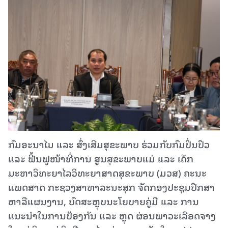
ກົມອະນາໄມ ແລະ ສົ່ງເສີມສຸຂະພາບ ຮ່ວມກັບກົມປິ່ນປົວ
ແລະ ຟື້ນຟູໜ້າທີ່ການ ສູນສຸຂະພາບແມ່ ແລະ ເດັກ
ມະຫາວິທະຍາໄລວິທະຍາສາດສຸຂະພາບ (ມວສ) ຄະນະ
ແພດສາດ ກະຊວງສາທາລະນະສຸກ ຈັດກອງປະຊຸມປຶກສາ
ຫາລືແຜນງານ, ບົດສະຫຼຸບນະໂຍບາຍຄູ່ມື ແລະ ການ
ແນະນຳໃນການປ້ອງກັນ ແລະ ຫຼຸດ ຜ່ອນພາວະເລືອດຈາງ