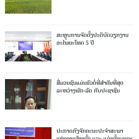
ສະຫຼຸບການຈັດຕັ້ງປະຕິບັດວຽກງານ
ອະໄພຍະໂທດ 5 ປີ
ສື່ມວນຊົນແມ່ນຂົວຕໍ່ທີ່ສໍາຄັນທີ່ສຸດ
ລະຫວ່າງພັກ-ລັດ ກັບປະຊາຊົນ
ປະກາດກົງຈັກຄະນະປະຈໍາສະພາ
ແຫ່ງຊາດສ້າງຕັ້ງ ແລະ ແຕ່ງຕັ້ງບຸກຄະ