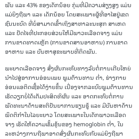
ພັນ ແລະ 43% ຂອງເດັກນ້ອຍ ກຸ່ມທີ່ມີຄວາມສ່ຽງສູງ ແມ່ນ
ແມ່ຍິງຖືພາ ແລະ ເດັກນ້ອຍ ໂດຍສະເພາະຜູ້ທີ່ອາໄສຢູ່ເຂດ
ຊົນນະບົດ ທີ່ບໍ່ສາມາດເຂົ້າເຖິງສາທາລະນະສຸກ ສາເຫດ
ແລະ ປັດໄຈທີ່ປະກອບສ່ວນໃຫ້ມີພາວະເລືອດຈາງ ແມ່ນ
ການຂາດທາດເຫຼັກ (ການຂາດສານອາຫານ) ການຂາດ
ອາຫານ ແລະ ບັນຫາສຸຂະພາບທີ່ຕິດພັນ.
ພະຍາດເລືອດຈາງ ສົ່ງຜົນກະທົບທາງລົບຕໍ່ການເຕີບໃຫຍ່
ນໍາໄປສູ່ອາການອ່ອນເພຍ ພູມຕ້ານທານ ຕໍ່າ, ຮ່າງກາຍ
ອ່ອນແອຕິດເຊື້ອໄດ້ງ່າຍຂຶ້ນ ເນື່ອງຈາກລະບົບພູມຕ້ານທານ
ເຮັດວຽກບໍ່ໄດ້ເຕັມປະສິດທິຜົນ ແລະ ອາດກະທົບຕໍ່ການ
ພັດທະນາດ້ານສະຕິປັນຍາການຮຽນຮູ້ ແລະ ມີບັນຫາດ້ານ
ພຶດຕິກຳໃນໄລຍະຍາວ ໂດຍສະເພາະໃນເດັກພາວະເລືອດ
ຈາງ ເຮັດໃຫ້ຄວາມເຂັ້ມຂຸ້ນຂອງ hemoglobin ຕໍ່າ, ໃນ
ລະຫວ່າງການຖືພາອາດສົ່ງຜົນກະທົບກັບແມ່ຍິງຖືພາ