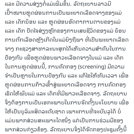
ແລະ ມີຄວາມສ່ຽງຕໍ່ແມ່ເພີ່ມຂຶ້ນ. ລັດຖະບານລາວມີ
ເປົ້າໝາຍຫຼຸດຜ່ອນການເປັນພະຍາດເລືອດຈາງຂອງແມ່
ແລະ ເດັກນ້ອຍ ແລະ ຫຼຸດຜ່ອນອັດຕາການຕາຍຂອງແມ່
ແລະ ເດັກ ປັດໄຈສ່ຽງຫຼັກຂອງການເສຍຊີວິດຂອງແມ່ ຍ້ອນ
ການຕົກເລືອດຫຼັງເກີດໃນແມ່ຍິງຖືພາ ທີ່ເປັນພະຍາດເລືອດ
ຈາງ ກະຊວງສາທາລະນະສຸກໄດ້ເຫັນຄວາມສຳຄັນໃນການ
ປ້ອງກັນ ເພື່ອຫຼຸດຜ່ອນພາວະເລືອດຈາງໃນແມ່ ແລະ ເດັກ
ໃນການຫຼຸດຜ່ອນນີ້, ການຄັດກອງ (screening) ມີຄວາມ
ຈຳເປັນຫຼາຍໃນການປ້ອງກັນ ແລະ ແກ້ໄຂໃຫ້ທັນເວລາ ເພື່ອ
ຫຼຸດຜ່ອນການກ້າວເຂົ້າສູ່ພະຍາດເລືອດຈາງ ການຄັດກອງ
ເຮັດໃຫ້ພົບແມ່ ແລະ ເດັກທີ່ມີພາວະເລືອດຈາງ. ລັດຖະບານ
ຈຶ່ງຕ້ອງການເປັນເອກະພາບໃນການຈັດຕັ້ງນະໂຍບາຍ ເພື່ອ
ໃຫ້ເປັນບຸລິມະສິດລະດັບຊາດ ເພາະການທີ່ຈະບັນລຸໄດ້ ບໍ່
ແມ່ນພາກສ່ວນສະເພາະໃດໜຶ່ງ ແຕ່ເປັນການຮ່ວມມືຂອງ
ພາກສ່ວນກ່ຽວຂ້ອງ. ລັດຖະບານຈຶ່ງໄດ້ຈັດກອງປະຊຸມຄັ້ງນີ້