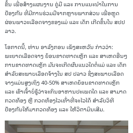
ຂຶ້ນ ເພື່ອສ້າງແຜນງານ ຄູ່ມື ແລະ ການແນະນຳໃນການ
ປ້ອງກັນ ທີ່ມີການຮ່ວມມືຈາກຫຼາຍພາກສ່ວນ ເພື່ອຫຼຸດ
ຜ່ອນພາວະເລືອດຈາງຂອງແມ່ ແລະ ເດັກ ເກີດຂຶ້ນໃນ ສປປ
ລາວ.
ໂອກາດນີ້, ທ່ານ ອາລົງກອນ ເພັງສະຫວັນ ກ່າວວ່າ:
ພະຍາດເລືອດຈາງ ຍ້ອນຂາດທາດເຫຼັກ ແລະ ສາເຫດອື່ນໆ
ການຂາດທາດເຫຼັກ ມັນຈະເກີດຜົນແນວໃດຕໍ່ແມ່ ແລະ ເດັກ
ສໍາລັບສະພາບເລືອດຈ້າງໃນ ສປ ປລາວ ຊຶ່ງສະພາບເລືອດ
ຈາງແມ່ນສູງເຖິງ 40-50% ສາເຫດຍ້ອນຂາດທາດເຫຼັກ
ແລະ ເຂົາເຈົ້າບໍ່ຮູ້ວ່າຈະກິນອາຫານປະເພດໃດ ແລະ ສາມາດ
ກວດທ້ອງ ຫຼື ກວດທ້ອງໄວເທົ່າທີ່ຈະໄວໄດ້ ສໍາລັບວິທີ
ປ້ອງກັນໃຫ້ມາກວດທ້ອງ ແລະ ໃຫ້ວິຕາມິນເສີມ.