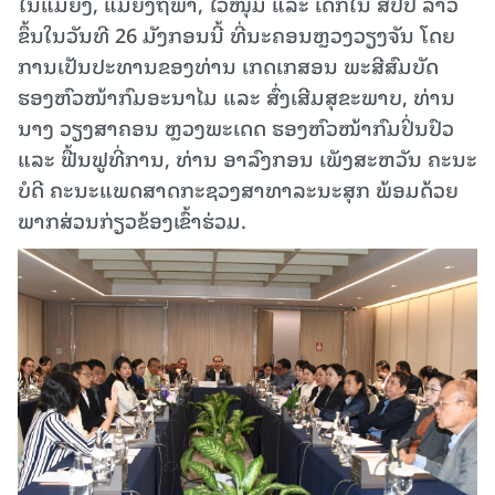
ໃນແມ່ຍິງ, ແມ່ຍິງຖືພາ, ໄວໜຸ່ມ ແລະ ເດັກໃນ ສປປ ລາວ
ຂຶ້ນໃນວັນທີ 26 ມັງກອນນີ້ ທີ່ນະຄອນຫຼວງວຽງຈັນ ໂດຍ
ການເປັນປະທານຂອງທ່ານ ເກດເກສອນ ພະສີສົມບັດ
ຮອງຫົວໜ້າກົມອະນາໄມ ແລະ ສົ່ງເສີມສຸຂະພາບ, ທ່ານ
ນາງ ວຽງສາຄອນ ຫຼວງພະເດດ ຮອງຫົວໜ້າກົມປິ່ນປົວ
ແລະ ຟື້ນຟູທີ່ການ, ທ່ານ ອາລົງກອນ ເພັງສະຫວັນ ຄະນະ
ບໍດີ ຄະນະແພດສາດກະຊວງສາທາລະນະສຸກ ພ້ອມດ້ວຍ
ພາກສ່ວນກ່ຽວຂ້ອງເຂົ້າຮ່ວມ.