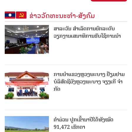
ຂ່າວວັດທະນະທຳ-ສັງຄົມ
ສາລະວັນ ສໍາເລັດການຍົກລະດັບ
ວຽກງານເສນາທິການຮັບໃຊ້ການນໍາ
ການນຳແຂວງຫຼວງພະບາງ ຢ້ຽມ​ຢາມ
ບໍ​ລິ​ສັດຊີມັງຫຼວງພະບາງ ຈຽງເກີ ຈໍາ
ກັດ
ຄໍາມ່ວນ ປູກເຂົ້ານາປີໄດ້ທັງໝົດ
91,472 ເຮັກຕາ