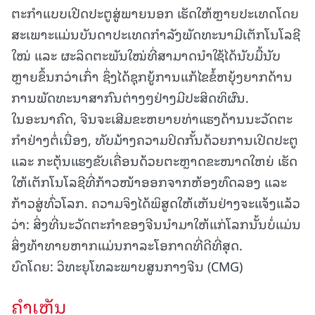
ຕະກໍາແບບເປີດປະຕູສູ່ພາຍນອກ ເຮັດໃຫ້ຫຼາຍປະເທດໂດຍ
ສະເພາະແມ່ນບັນດາປະເທດກໍາລັງພັດທະນາມີເຕັກໂນໂລຊີ
ໃໝ່ ແລະ ຜະລິດຕະພັນໃໝ່ທີ່ສາມາດນໍາໃຊ້ໄດ້ນັບມື້ນັບ
ຫຼາຍຂຶ້ນກວ່າເກົ່າ ຊຶ່ງໄດ້ຊຸກຍູ້ການແກ້ໄຂຂໍ້ຫຍຸ້ງຍາກດ້ານ
ການພັດທະນາສາກົນຕ່າງໆຢ່າງມີປະສິດທິຜົນ.
ໃນອະນາຄົດ, ຈີນຈະເສີມຂະຫຍາຍທ່າແຮງດ້ານນະວັດຕະ
ກໍາຢ່າງຕໍ່ເນື່ອງ, ທັບມ້າງຄວາມປິດກັ້ນດ້ວຍການເປີດປະຕູ
ແລະ ກະຕຸ້ນແຮງຂັບເຄື່ອນດ້ວຍຕະຫຼາດຂະໜາດໃຫຍ່ ເຮັດ
ໃຫ້ເຕັກໂນໂລຊີທີ່ກ້າວໜ້າອອກຈາກຫ້ອງທົດລອງ ແລະ
ກ້າວສູ່ທົ່ວໂລກ. ຄວາມຈິງໄດ້ພິສູດໃຫ້ເຫັນຢ່າງຈະແຈ້ງແລ້ວ
ວ່າ: ສິ່ງທີ່ນະວັດຕະກໍາຂອງຈີນນໍາມາໃຫ້ແກ່ໂລກນັ້ນບໍ່ແມ່ນ
ສິ່ງທ້າທາຍຫາກແມ່ນກາລະໂອກາດທີ່ດີທີ່ສຸດ.
ບົດໂດຍ: ວິທະຍຸໂທລະພາບສູນກາງຈີນ (CMG)
ຄໍາເຫັນ