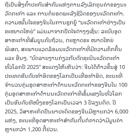
ຖືເປັນສິ່ງຄໍ້າປະກັນສໍາຄັນແຫ່ງການລົງເລິກຄຸນຄ່າຂອງນະ
ວັດຕະກໍາ ແລະ ການຕໍ່ຍອດພະລັງຊີວິດຂອງນະວັດຕະກໍາ.
ຄວາມໝັ້ນໃຈຂອງຈີນໃນການຊຸກຍູ້ “ນະວັດຕະກໍາຢ່າງເປັນ
ຂະໜາດໃຫຍ່” ແມ່ນມາຈາກປັດໄຈຕ່າງໆເຊັ່ນ: ລະບົບອຸດ
ສາຫະກໍາທີ່ສົມບູນຄົບຖ້ວນ, ຕະຫຼາດຂະ ໜາດໃຫຍ່
ພິເສດ, ສະພາບແວດລ້ອມນະວັດຕະກໍາທີ່ມີຄວາມຄຶກຄື້ນ
ແລະ ອື່ນໆ. “ບົດລາຍງານກ່ຽວກັບດັດຊະນີນະວັດຕະກໍາ
ທົ່ວໂລກປີ 2025” ສະແດງໃຫ້ເຫັນວ່າ: ຈີນໄດ້ກ້າວຂຶ້ນສູ່ 10
ປະເທດອັນດັບທໍາອິດຂອງໂລກເປັນເທື່ອທໍາອິດ, ຂະນະທີ່
ຈໍານວນກຸ່ມອຸດສາຫະກໍາດ້ານນະວັດຕະກໍາຂອງຈີນໃນ 100
ກຸ່ມອຸດສາຫະກໍາດ້ານນະວັດຕະກໍາທີ່ເຂັ້ມແຂງໃນທົ່ວໂລກ
ເປັນອັນດັບທີໜຶ່ງຂອງໂລກເປັນເວລາ 3 ປີລຽນຕິດ. ປີ
2025, ວິສາຫະກິດປັນຍາປະດິດຂອງຈີນມີຫຼາຍກວ່າ 6,000
ແຫ່ງ, ຂະນະທີ່ອຸດສາຫະກໍາສໍາຄັນຕົ້ນຕໍຄາດວ່າມີມູນຄ່າ
ຫຼາຍກວ່າ 1,200 ຕື້ຢວນ.