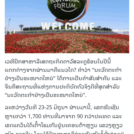
ເວທີປຶກສາຫາລືເສດຖະກິດດາວົສລະດູຮ້ອນໃນປີນີ້
ແຕກຕ່າງຈາກຜ່ານມາຄືແນວໃດ? ຄໍາວ່າ “ນະວັດຕະກໍາ
ຢ່າງເປັນຂະໜາດໃຫຍ່” ໄດ້ກາຍເປັນຄໍາສັບສໍາຄັນ ແລະ
ຈີນຄືສະຖານທີ່ແຫ່ງການປະຕິບັດຕົວຈິງດີທີ່ສຸດສໍາລັບ
“ນະວັດຕະກໍາຢ່າງເປັນຂະໜາດໃຫຍ່”.
ລະຫວ່າງວັນທີ 23-25 ມິຖຸນາ ຜ່ານມານີ້, ແຂກຮັບເຊີນ
ຫຼາຍກວ່າ 1,700 ທ່ານທີ່ມາຈາກ 90 ກວ່າປະເທດ ແລະ
ເຂດແຄວ້ນໄດ້ເຕົ້າໂຮມກັນຢູ່ນະຄອນຕ້າຫຼຽນ ແຂວງຫຼຽວ
ໜິງ ຂອງຈີນ ໂດຍໄດ້ປຶກສາຫາລືກ່ຽວກັບຫົວຂໍ້ດັ່ງກ່າວຢູ່