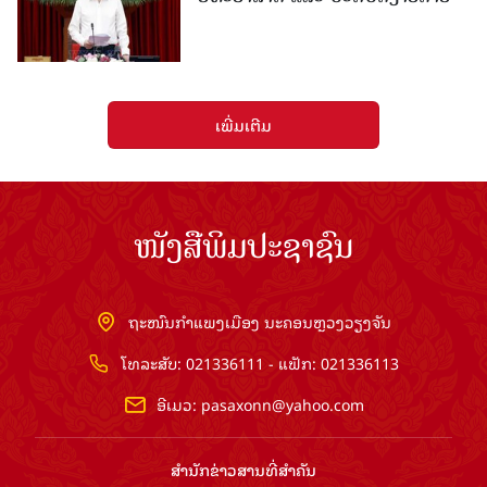
ເພີ່ມເຕີມ
ໜັງສືພິມປະຊາຊົນ
ຖະໜົນກຳແພງເມືອງ ນະຄອນຫຼວງວຽງຈັນ
ໂທລະສັບ: 021336111 - ແຟັກ: 021336113
ອີເມວ:
pasaxonn@yahoo.com
ສຳ​ນັກ​ຂ່າວ​ສານ​ທີ່​ສຳ​ຄັນ​