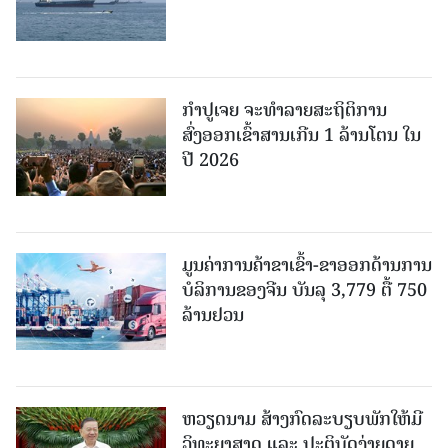
ກຳປູເຈຍ ຈະທຳລາຍສະຖິຕິການ
ສົ່ງອອກເຂົ້າສານເກີນ 1 ລ້ານໂຕນ ໃນ
ປີ 2026
ມູນຄ່າການຄ້າຂາເຂົ້າ-ຂາອອກດ້ານການ
ບໍລິການຂອງຈີນ ບັນລຸ 3,779 ຕື້ 750
ລ້ານຢວນ
ຫວຽດນາມ ສ້າງກົດລະບຽບພັກໃຫ້ມີ
ວິທະຍາສາດ ແລະ ປະຕິບັດງ່າຍດາຍ