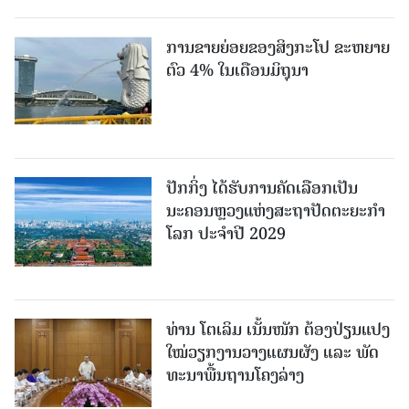
ການຂາຍຍ່ອຍຂອງສິງກະໂປ ຂະຫຍາຍ
ຕົວ 4% ໃນເດືອນມິຖຸນາ
ປັກກິ່ງ ໄດ້ຮັບການຄັດເລືອກເປັນ
ນະຄອນຫຼວງແຫ່ງສະຖາປັດຕະຍະກຳ
ໂລກ ປະຈຳປີ 2029
ທ່ານ ໂຕ​ເລິມ ເນັ້ນໜັກ ຕ້ອງ​ປ່ຽນ​ແປງ​
ໃໝ່​ວຽກ​ງານ​ວາງ​ແຜນ​ຜັງ ແລະ ​ພັດ​
ທະ​ນາ​ພື້ນ​ຖານ​ໂຄງ​ລ່າງ