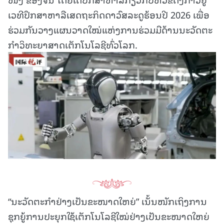
ເວທີປຶກສາຫາລືເສດຖະກິດດາວົສລະດູຮ້ອນປີ 2026 ເພື່ອ
ຮ່ວມກັນວາງແຜນວາດໃໝ່ແຫ່ງການຮ່ວມມືດ້ານນະວັດຕະ
ກໍາວິທະຍາສາດເຕັກໂນໂລຊີທົ່ວໂລກ.
“ນະວັດຕະກໍາຢ່າງເປັນຂະໜາດໃຫຍ່” ເນັ້ນໜັກເຖິງການ
ຊຸກຍູ້ການປະຍຸກໃຊ້ເຕັກໂນໂລຊີໃໝ່ຢ່າງເປັນຂະໜາດໃຫຍ່