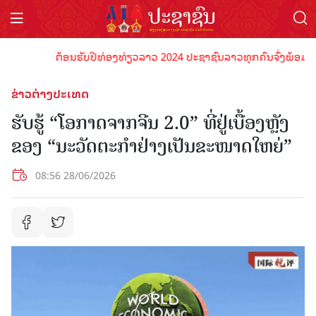
ຕ້ອນຮັບປີທ່ອງທ່ຽວລາວ 2024 ປະຊາຊົນລາວທຸກຄົນຈົ່ງພ້ອມເປັນເຈົ້
ຂ່າວຕ່າງປະເທດ
ຮັບຮູ້ “ໂອກາດຈາກຈີນ 2.0” ທີ່ຢູ່ເບື້ອງຫຼັງ
ຂອງ “ນະວັດຕະກໍາຢ່າງເປັນຂະໜາດໃຫຍ່”
08:56 28/06/2026