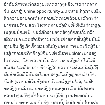
ສໍາລັບວິສາຫະກິດຂອງປະເທດຕ່າງໆແລ້ວ, “ໂອກາດຈາກ
ຈີນ 2.0” ຫຼື China opportunity 2.0 ໝາຍເຖິງການເພີ່ມ
ຂີດຄວາມສາມາດໃຫ້ແກ່ການພັດທະນາດ້ວຍນະວັດຕະກໍາ
ຢ່າງຮອບດ້ານ ແລະ ໂອກາດການລົງທຶນທີ່ໃຫ້ຜົນກໍາໄລສູງ.
ໃນຊຸມປີມໍ່ໆມານີ້, ມີບໍລິສັດຂ້າມຊາດສ້າງຕັ້ງສູນຄົ້ນຄວ້າ
ພັດທະນາ ແລະ ສໍານັກງານໃຫຍ່ປະຈໍາພາກພື້ນຢູ່ຈີນນັບມື້
ຫຼາຍຂຶ້ນ ຊຶ່ງເຂົາເຈົ້າພວມຫັນປ່ຽນຈາກ “ການຜະລິດຢູ່ຈີນ”
ໄປສູ່ “ການປະດິດສ້າງຢູ່ຈີນ”. ສໍາລັບການພັດທະນາຂອງ
ໂລກແລ້ວ, “ໂອກາດຈາກຈີນ 2.0” ໝາຍເຖິງເຕັກໂນໂລຊີ
ທັນສະ ໄໝທີ່ສາມາດເຂົ້າເຖິງໄດ້ ແລະ ການຮ່ວມກັນຊົມໃຊ້
ຜົນສໍາເລັດທີ່ມີຜົນປະໂຫຍດຢ່າງທົ່ວເຖິງຫຼາຍກວ່າເກົ່າ.
ຕົວຢ່າງ: ການທີ່ຈີນສົ່ງອອກລົດພະລັງງານໃໝ່, ໄຟຟ້າ
ພະລັງງານລົມ ແລະ ພະລັງງານແສງຕາເວັນ ໄດ້ປະກອບ
ສ່ວນຢ່າງແທ້ຈິງເຂົ້າໃນການຊຸກຍູ້ໃຫ້ຫຼາຍປະເທດບັນລຸ
ການພັດທະນາແບບຍືນຍົງ. ນອກນີ້, ຈີນຢຶດໝັ້ນໃນນະວັດ