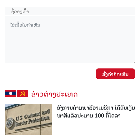
ສົ່ງຄໍາຄິດເຫັນ
ຂ່າວຕ່າງປະເທດ
ອົງການດ່ານພາສີອາເມຣິກາ ໄດ້ຄືນເງິນ
ພາສີແລ້ວປະມານ 100 ຕື້ໂດລາ