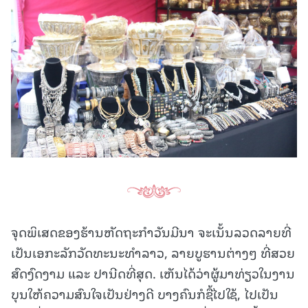
ຈຸດພິເສດຂອງຮ້ານຫັດຖະກໍາວັນມີນາ ຈະເນັ້ນລວດລາຍທີ່
ເປັນເອກະລັກວັດທະນະທໍາລາວ, ລາຍບູຮານຕ່າງໆ ທີ່ສວຍ
ສົດງົດງາມ ແລະ ປານີດທີ່ສຸດ. ເຫັນໄດ້ວ່າຜູ້ມາທ່ຽວໃນງານ
ບຸນໃຫ້ຄວາມສົນໃຈເປັນຢ່າງດີ ບາງຄົນກໍຊື້ໄປໃຊ້, ໄປເປັນ