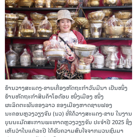
ຮ້ານວາງສະແດງ-ຂາຍເຄື່ອງຫັດຖະກໍາວັນມີນາ ເປັນໜຶ່ງ
ຮ້ານຫັດຖະກໍາສິນຄ້າໂອດັອບ ໜຶ່ງເມືອງ ໜຶ່ງ
ຜະລິດຕະພັນຂອງລາວ ຂອງເມືອງຫາດຊາຍຟອງ
ນະຄອນຫຼວງວຽງຈັນ (ນວ) ທີ່ໄດ້ວາງສະແດງ-ຂາຍ ໃນງານ
ບຸນນະມັດສະການພະທາດຫຼວງວຽງຈັນ ປະຈໍາປີ 2025 ຊຶ່ງ
ເຫັນວ່າໃນແຕ່ລະປີ ໄດ້ຮັບຄວາມສົນໃຈຈາກມວນຊົນມາ