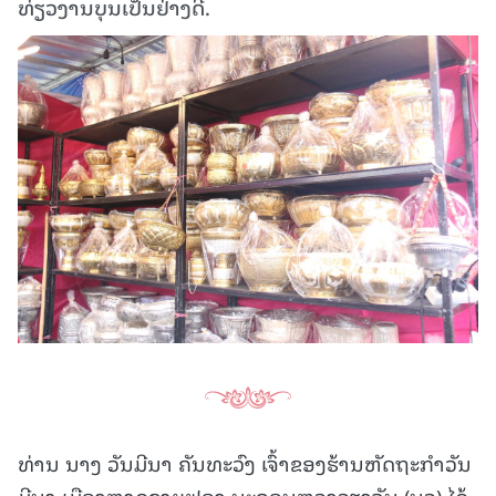
ທ່ຽວງານບຸນເປັນຢ່າງດີ.
ທ່ານ ນາງ ວັນມີນາ ຄັນທະວົງ ເຈົ້າຂອງຮ້ານຫັດຖະກໍາວັນ
ມີນາ ເມືອງຫາດຊາຍຟອງ ນະຄອນຫຼວງວຽງຈັນ (ນວ) ໄດ້