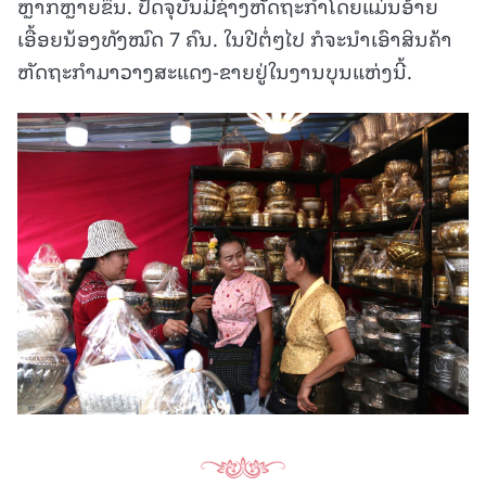
ຫຼາກຫຼາຍຂຶ້ນ. ປັດຈຸບັນມີຊ່າງຫັດຖະກໍາໂດຍແມ່ນອ້າຍ
ເອື້ອຍນ້ອງທັງໝົດ 7 ຄົນ. ໃນປີຕໍ່ໆໄປ ກໍຈະນໍາເອົາສິນຄ້າ
ຫັດຖະກໍາມາວາງສະແດງ-ຂາຍຢູ່ໃນງານບຸນແຫ່ງນີ້.