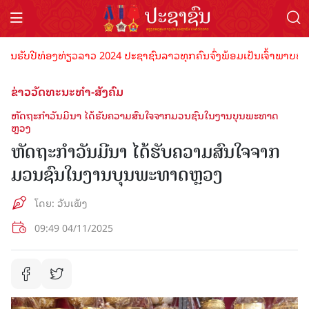
ັບປີທ່ອງທ່ຽວລາວ 2024 ປະຊາຊົນລາວທຸກຄົນຈົ່ງພ້ອມເປັນເຈົ້າພາບທີ່ດີ ຕ້ອ
ຂ່າວວັດທະນະທຳ-ສັງຄົມ
ຫັດຖະກໍາວັນມີນາ ໄດ້ຮັບຄວາມສົນໃຈຈາກມວນຊົນໃນງານບຸນພະທາດ
ຫຼວງ
ຫັດຖະກໍາວັນມີນາ ໄດ້ຮັບຄວາມສົນໃຈຈາກ
ມວນຊົນໃນງານບຸນພະທາດຫຼວງ
ໂດຍ: ວັນເພັງ
09:49 04/11/2025