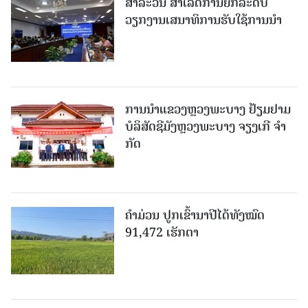
ສາລະວັນ ສໍາເລັດການຍົກລະດັບ
ວຽກງານເສນາທິການຮັບໃຊ້ການນໍາ
ການນຳແຂວງຫຼວງພະບາງ ຢ້ຽມ​ຢາມ
ບໍ​ລິ​ສັດຊີມັງຫຼວງພະບາງ ຈຽງເກີ ຈໍາ
ກັດ
ຄໍາມ່ວນ ປູກເຂົ້ານາປີໄດ້ທັງໝົດ
91,472 ເຮັກຕາ