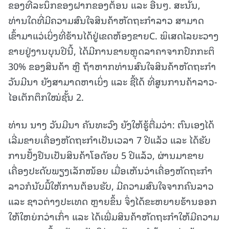
ຂອງທີ່ລະນຶກຂອງຝາກຂອງຕ້ອນ ແລະ ອື່ນໆ. ສະນັ້ນ,
ທ່ານໃດທີ່ມີຄວາມສົນໃຈສິນຄ້າຫັດຖະກໍາລາວ ສາມາດ
ເຂົ້າມາແວ່ເບິ່ງທີ່ຮ້ານໄດ້ຢູ່ເຂດຫ້ອງຂາຍC. ພິເສດໄລຍະວາງ
ຂາຍຢູ່ງານບຸນປີນີ້, ໄດ້ມີການຂາຍຫຼຸດລາຄາຈາກປົກກະຕິ
30% ຂອງສິນຄ້າ ຫຼື ຖ້າຫາກທ່ານສົນໃຈສິນຄ້າຫັດຖະກໍາ
ວັນມີນາ ຍັງສາມາດຫາເບິ່ງ ແລະ ຊື້ໄດ້ ທີ່ສູນການຄ້າລາວ-
ໄອເຕັກຕຶກໃໝ່ຊັ້ນ 2.
ທ່ານ ນາງ ວັນມີນາ ຄັນທະວົງ ຍັງໃຫ້ຮູ້ຕື່ມວ່າ: ຕົນເອງໄດ້
ເລີ່ມຂາຍເຄື່ອງຫັດຖະກໍາເປັນເວລາ 7 ປີແລ້ວ ແລະ ໄດ້ຮັບ
ການຢັ້ງຢືນເປັນສິນຄ້າໂອດັອບ 5 ປີແລ້ວ, ຜ່ານມາຂາຍ
ເຄື່ອງປະດັບພຽງເລັກໜ້ອຍ ເມື່ອເຫັນວ່າເຄື່ອງຫັດຖະກໍາ
ລາວກໍນັບມື້ໃຫ້ການຕ້ອນຮັບ, ມີຄວາມສົນໃຈຈາກຄົນລາວ
ແລະ ຊາວຕ່າງປະເທດ ຫຼາຍຂຶ້ນ ຈຶ່ງໄດ້ຂະຫຍາຍຮ້ານອອກ
ໃຫ້ໃຫຍ່ກວ່າເກົ່າ ແລະ ໄດ້ເພີ່ມສິນຄ້າຫັດຖະກໍາໃຫ້ມີຄວາມ