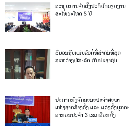
ສະຫຼຸບການຈັດຕັ້ງປະຕິບັດວຽກງານ
ອະໄພຍະໂທດ 5 ປີ
ສື່ມວນຊົນແມ່ນຂົວຕໍ່ທີ່ສໍາຄັນທີ່ສຸດ
ລະຫວ່າງພັກ-ລັດ ກັບປະຊາຊົນ
ປະກາດກົງຈັກຄະນະປະຈໍາສະພາ
ແຫ່ງຊາດສ້າງຕັ້ງ ແລະ ແຕ່ງຕັ້ງບຸກຄະ
ລາກອນປະຈໍາ 3 ເຂດເລືອກຕັ້ງ