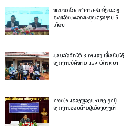
ພະແນກໂຍທາທິການ-ຂົນສົ່ງແຂວງ
ສະຫວັນນະເຂດສະຫຼຸບວຽກງານ 6
ເດືອນ
ມອບລົດຈັກໃຫ້ 3 ຕາແສງ ເພື່ອຮັບໃຊ້
ວຽກງານບໍລິຫານ ແລະ ພັດທະນາ
ການນຳ ແຂວງຫຼວງພະບາງ ຊຸກຍູ້
ວຽກງານຮອບດ້ານຢູ່ເມືອງວຽງຄໍາ