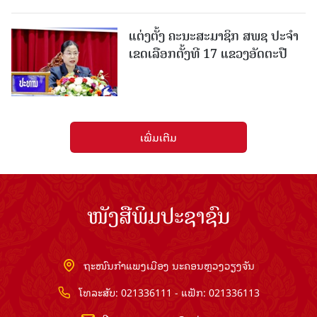
ແຕ່ງຕັ້ງ ຄະນະສະມາຊິກ ສພຊ ປະຈຳ
ເຂດເລືອກຕັ້ງທີ 17 ແຂວງອັດຕະປື
ເພີ່ມເຕີມ
ໜັງສືພິມປະຊາຊົນ
ຖະໜົນກຳແພງເມືອງ ນະຄອນຫຼວງວຽງຈັນ
ໂທລະສັບ: 021336111 - ແຟັກ: 021336113