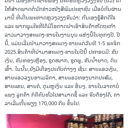
ໃຫ້ສໍາດພາດຕໍ່ນັກຂ່າວໜັງສືພິມປະຊາຊົນ ເມື່ອບໍ່ດົນຜ່ານ
ມານີ້ ທີ່ເດີ່ນພະທາດຫຼວງວຽງຈັນວ່າ: ຕົນເອງຮູ້ສຶກດີໃຈ
ແລະ ພາກພູມໃຈທີ່ໄດ້ມີໂອກາດນໍາເອົາສິນຄ້າຫັດຖະກໍາ
ລາວມາວາງສະແດງ-ຂາຍໃນງານບຸນ ແຫ່ງນີ້ໃນທຸກໆປີ. ປີ
ນີ້, ແມ່ນເລີ່ມນໍາມາວາງສະແດງ-ຂາຍແຕ່ວັນທີ 1-5 ພະຈິກ
2025.ສິນຄ້າທີ່ນໍາມາສະແດງ-ຂາຍໃນປີນີ້ ປະກອບມີ: ຂັນ
ເງິນ, ຂັນທອງເຫຼືອງ, ຊຸດໝາກ, ຊຸດພູ, ຂັນນໍ້າຍາດ, ຕິບ
ເຂົ້າ. ໃນນັ້ນ,ຍັງມີເຄື່ອງປະດັບຕ່າງໆ ເຊັ່ນ: ສາຍແອວເງິນ,
ສາຍແອວລຽນອາເມລິກາ, ສາຍແອວທອງນາກປະສົມ,
ສາຍແຂນ, ສາຍຄໍ, ຕຸມຫູເງິນ ແລະ ອື່ນໆ. ຂາຍໃນລາຄາບໍ່
ແພງ ລູກຄ້າ ກໍຄືຄົນທົ່ວໄປສາມາດຊື້ ແລະ ຈັບຕ້ອງໄດ້, ຄາ
ລາເລີ່ມຕົ້ນພຽງ 170,000 ກີບ ຂຶ້ນໄປ.