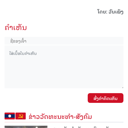
ໂດຍ: ວັນເພັງ
ຄໍາເຫັນ
ສົ່ງຄໍາຄິດເຫັນ
ຂ່າວວັດທະນະທຳ-ສັງຄົມ