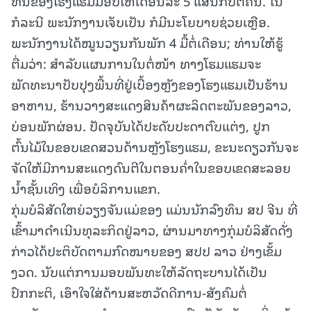
ທຶນຂອງໂຮງແຮມມອບໃຫ້ເດືອນລະ 5 ແສນກີບຕໍ່ຄົນ. ໃນ
ກໍລະນີ ພະນັກງານເຈັບເປັນ ກໍມີນະໂຍບາຍຊ່ວຍເຫຼືອ.
ພະນັກງານໄດ້ໝູນວຽນກັນພັກ 4 ມື້ຕໍ່ເດືອນ; ທ່ານໃຫ້ຮູ້
ຕື່ມວ່າ: ສໍາລັບແຜນການໃນຕໍ່ໜ້າ ທາງໂຮມແຮມຈະ
ພັດທະນາປັບປຸງພື້ນທີ່ຢູ່ເບື້ອງຫຼັງຂອງໂຮງແຮມເປັນຮ້ານ
ອາຫານ, ຮ້ານວາງສະແດງສິນຄ້າຜະລິດຕະພັນຂອງລາວ,
ບ່ອນພັກຜ່ອນ. ປັດຈຸບັນໄດ້ປະດັບປະດາຕົບແຕ່ງ, ປູກ
ຕົ້ນໄມ້ໃນຂອບເຂດສວນດ້ານຫຼັງໂຮງແຮມ, ຂະນະດຽວກັນຈະ
ຈັດໃຫ້ມີການສະແດງດົນຕີໃນຕອນຄໍ່າໃນຂອບເຂດສະລອຍ
ນໍ້າຊັ້ນເທິງ ເພື່ອບໍລິການແຂກ.
ກຸ່ມບໍລິສັດໃຫຍ່ວຽງຈັນແມ່ຂອງ ແມ່ນນັກລົງທຶນ ສປ ຈີນ ທີ່
ເຂົ້າມາດຳເນີນທຸລະກິດຢູ່ລາວ, ຜ່ານມາທາງກຸ່ມບໍລິສັດດັ່ງ
ກ່າວໄດ້ປະຕິບັດຕາມກົດໝາຍຂອງ ສປປ ລາວ ຢ່າງເຂັ້ມ
ງວດ. ນັບແຕ່ການມອບພັນທະໃຫ້ລັດຖະບານໄດ້ເປັນ
ປົກກະຕິ, ເອົາໃຈໃສ່ດ້ານສະຫວັດດີການ-ສັງຄົມຕໍ່