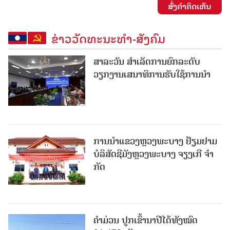
ສົ່ງຄໍາຄິດເຫັນ
ຂ່າວວັດທະນະທຳ-ສັງຄົມ
ສາລະວັນ ສໍາເລັດການຍົກລະດັບ
ວຽກງານເສນາທິການຮັບໃຊ້ການນໍາ
ການນຳແຂວງຫຼວງພະບາງ ຢ້ຽມ​ຢາມ
ບໍ​ລິ​ສັດຊີມັງຫຼວງພະບາງ ຈຽງເກີ ຈໍາ
ກັດ
ຄໍາມ່ວນ ປູກເຂົ້ານາປີໄດ້ທັງໝົດ