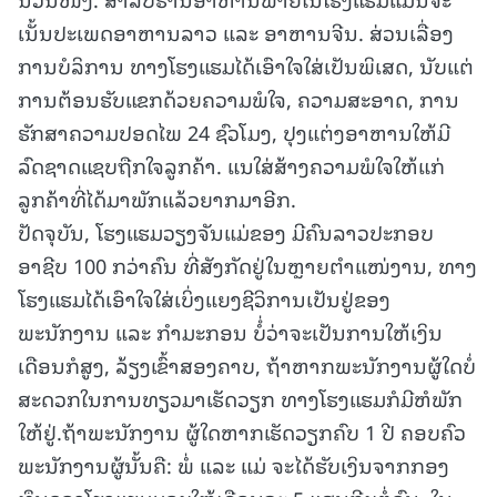
ເນັ້ນປະເພດອາຫານລາວ ແລະ ອາຫານຈີນ. ສ່ວນເລື່ອງ
ການບໍລິການ ທາງໂຮງແຮມໄດ້ເອົາໃຈໃສ່ເປັນພິເສດ, ນັບແຕ່
ການຕ້ອນຮັບແຂກດ້ວຍຄວາມພໍໃຈ, ຄວາມສະອາດ, ການ
ຮັກສາຄວາມປອດໄພ 24 ຊົວໂມງ, ປຸງແຕ່ງອາຫານໃຫ້ມີ
ລົດຊາດແຊບຖືກໃຈລູກຄ້າ. ແນໃສ່ສ້າງຄວາມພໍໃຈໃຫ້ແກ່
ລູກຄ້າທີ່ໄດ້ມາພັກແລ້ວຍາກມາອີກ.
ປັດຈຸບັນ, ໂຮງແຮມວຽງຈັນແມ່ຂອງ ມີຄົນລາວປະກອບ
ອາຊີບ 100 ກວ່າຄົນ ທີ່ສັງກັດຢູ່ໃນຫຼາຍຕຳແໜ່ງານ, ທາງ
ໂຮງແຮມໄດ້ເອົາໃຈໃສ່ເບິ່ງແຍງຊີວິການເປັນຢູ່ຂອງ
ພະນັກງານ ແລະ ກຳມະກອນ ບໍໍ່ວ່າຈະເປັນການໃຫ້ເງິນ
ເດືອນກໍສູງ, ລ້ຽງເຂົ້າສອງຄາບ, ຖ້າຫາກພະນັກງານຜູ້ໃດບໍ່
ສະດວກໃນການທຽວມາເຮັດວຽກ ທາງໂຮງແຮມກໍມີຫໍພັກ
ໃຫ້ຢູ່.ຖ້າພະນັກງານ ຜູ້ໃດຫາກເຮັດວຽກຄົບ 1 ປີ ຄອບຄົວ
ພະນັກງານຜູ້ນັ້ນຄື: ພໍ່ ແລະ ແມ່ ຈະໄດ້ຮັບເງິນຈາກກອງ