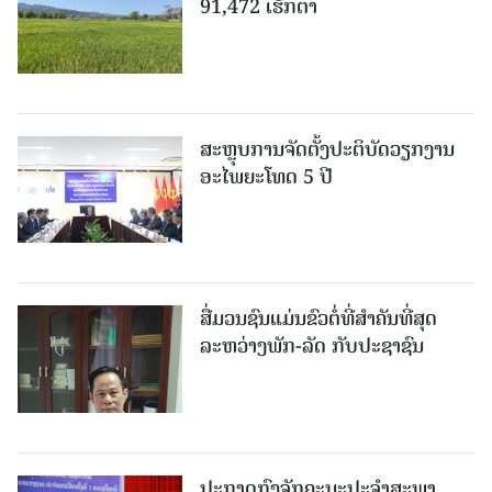
91,472 ເຮັກຕາ
ສະຫຼຸບການຈັດຕັ້ງປະຕິບັດວຽກງານ
ອະໄພຍະໂທດ 5 ປີ
ສື່ມວນຊົນແມ່ນຂົວຕໍ່ທີ່ສໍາຄັນທີ່ສຸດ
ລະຫວ່າງພັກ-ລັດ ກັບປະຊາຊົນ
ປະກາດກົງຈັກຄະນະປະຈໍາສະພາ