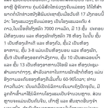
ອາຫຼີ ຜູ້ຈັດການ ກຸ່ມບໍລິສັດໃຫຍ່ວຽງຈັນແມ່ຂອງ ໄດ້ໃຫ້ສໍາ
ພາດຕໍ່ນັກຂ່າວໜັງສືພິມປະຊາຊົນເມື່ອວັນທີ 17 ມັງກອນນີ້
ວ່າ: ໂຮງແຮມວຽງຈັນແມ່ຂອງ ເປັນໂຮງແຮມລະດັບ 4
ດາວ,ໃນເນື້ອທີ່ທັງໝົດ 7000 ຕາແມັດ, ມີ 13 ຊັ້ນ ປະກອບ
ມີຫ້ອງນອນ ແລະ ຫ້ອງພັກທັງໝົດ 78 ຫ້ອງ ໃນນັ້ນ ຊັ້ນ
1 ເປັນຫ້ອງເຄົາເຕີ ແລະ ຫ້ອງຄົວ, ຊັ້ນ2 ເປັນຫ້ອງ
ອາຫານ, ຊັ້ນ 3-8 ແມ່ນເປັນຫ້ອງນອນ ແລະ ຫ້ອງພັກ,
ຊັ້ນ9 ເປັນຫ້ອງອອກກຳລັງກາຍ, ຊັ້ນ 10 ເປັນສະລອຍນໍ້າ
ແລະ ຊັ້ນ 13 ເປັນຫ້ອງອາຫານວີໄອພີ ແລະ ຫ້ອງປະຊຸມ-
ສຳມະນາຕ່າງໆ, ສຳລັບລາຄາໃນການພັກເຊົາຕໍ່ຫ້ອງ ແມ່ນ
ອີງຕາມລະດັບຂອງຫ້ອງຄືເລີ່ມຕົ້ນ 60-90ໂດລາ; ທ່ານ
ກ່າວຕື່ມວ່າ: ນັບແຕ່ມື້ເປີດບໍລິການຈົນມາເຖິງປັດຈຸບັນ, ມີ
ລູກຄ້າເຂົ້າມາໃຊ້ບໍລິການໂຮງແຮມເປັນຈຳນວນຫຼາຍ. ສ່ວນ
ຫຼາຍຈະແມ່ນເປັນຄົນຈີນ, ເກົາຫຼີ ແລະ ສັນຊາດອື່ນໆຈໍາ
ນວນໜຶ່ງ. ສໍາລັບຮ້ານອາຫານພາຍໃນໂຮງແຮມແມ່ນຈະ