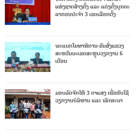
ແຫ່ງຊາດສ້າງຕັ້ງ ແລະ ແຕ່ງຕັ້ງບຸກຄະ
ລາກອນປະຈໍາ 3 ເຂດເລືອກຕັ້ງ
ພະແນກໂຍທາທິການ-ຂົນສົ່ງແຂວງ
ສະຫວັນນະເຂດສະຫຼຸບວຽກງານ 6
ເດືອນ
ມອບລົດຈັກໃຫ້ 3 ຕາແສງ ເພື່ອຮັບໃຊ້
ວຽກງານບໍລິຫານ ແລະ ພັດທະນາ