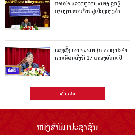
ການນຳ ແຂວງຫຼວງພະບາງ ຊຸກຍູ້
ວຽກງານຮອບດ້ານຢູ່ເມືອງວຽງຄໍາ
ແຕ່ງຕັ້ງ ຄະນະສະມາຊິກ ສພຊ ປະຈຳ
ເຂດເລືອກຕັ້ງທີ 17 ແຂວງອັດຕະປື
ເພີ່ມເຕີມ
ໜັງສືພິມປະຊາຊົນ