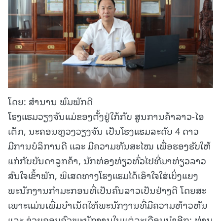
ໂດຍ: ສຳນານ ພົມພັກດີ
ໂຮງແຮມວຽງຈັນແມ່ຂອງຕັ້ງຢູ່ໃກ້ກັບ ສູນການຄ້າລາວ-ໄອ
ເຕັກ, ນະຄອນຫຼວງວຽງຈັນ ເປັນໂຮງແຮມລະດັບ 4 ດາວ
ມີການບໍລິການດີ ແລະ ມີຄວາມທັນສະໄໝ ເພື່ອຮອງຮັບໃຫ້
ແກ່ກັບບັນດາລູກຄ້າ, ນັກທ່ອງທ່ຽວທົ່ວໄປທີ່ມາທ່ຽວລາວ
ສົນໃຈເຂົ້າພັກ, ພິເສດທາງໂຮງແຮມໄດ້ເອົາໃຈໃສ່ເບິ່ງແຍງ
ພະນັກງານກຳມະກອນທີ່ເປັນຄົນລາວເປັນຢ່າງດີ ໂດຍສະ
ເພາະແມ່ນເພີ່ມບໍາເນັດໃຫ້ພະນັກງານທີ່ມີຄວາມຫ້າວຫັນ
ແລະ ຊ່ວຍຄອບຄົວພະນັກງານໃນແຕ່ລະເດືອນນໍາອີກ; ທ່ານ