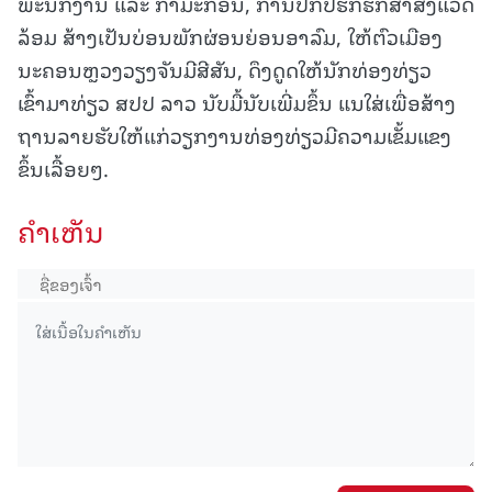
ພະນັກງານ ແລະ ກຳມະກອນ, ການປົກປັຮັກຮັກສາສິ່ງແວ້ດ
ລ້ອມ ສ້າງເປັນບ່ອນພັກຜ່ອນຍ່ອນອາລົມ, ໃຫ້ຕົວເມືອງ
ນະຄອນຫຼວງວຽງຈັນມີສີສັນ, ດຶງດູດໃຫ້ນັກທ່ອງທ່ຽວ
ເຂົ້າມາທ່ຽວ ສປປ ລາວ ນັບມື້ນັບເພີ່ມຂຶ້ນ ແນໃສ່ເພື່ອສ້າງ
ຖານລາຍຮັບໃຫ້ແກ່ວຽກງານທ່ອງທ່ຽວມີຄວາມເຂັ້ມແຂງ
ຂຶ້ນເລື້ອຍໆ.
ຄໍາເຫັນ