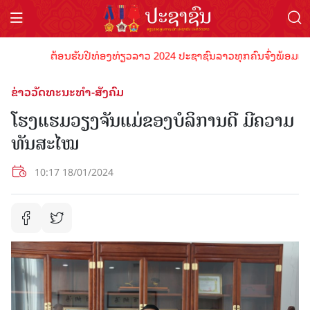
ຕ້ອນຮັບປີທ່ອງທ່ຽວລາວ 2024 ປະຊາຊົນລາວທຸກຄົນຈົ່ງພ້ອມເປັນເຈົ້
ຂ່າວວັດທະນະທຳ-ສັງຄົມ
ໂຮງແຮມວຽງຈັນແມ່ຂອງບໍລິການດີ ມີຄວາມ
ທັນສະໄໝ
10:17 18/01/2024