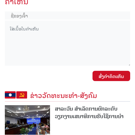
ຄໍາເຫັນ
ສົ່ງຄໍາຄິດເຫັນ
ຂ່າວວັດທະນະທຳ-ສັງຄົມ
ສາລະວັນ ສໍາເລັດການຍົກລະດັບ
ວຽກງານເສນາທິການຮັບໃຊ້ການນໍາ