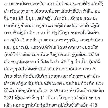
ຈາກພາກອີສານຂອງໄທ ແລະ ສິນຄ້າຂອງລາວຕໍ່ໄປແມ່ນໃຊ້
ທ່າເຮືອຫວຸ່ງອ່າງເພື່ອອອກໄປທ່າເຮືອປາຊີຟິກ ກໍຄືໄປ ສປ
ຈີນຕອນໃຕ້, ຍີ່ປຸ່ນ, ສເກົາຫຼື, ໄຕ້ຫວັນ, ຣັດເຊຍ ແລະ ປະ
ເທດອື່ນໆທີ່ອອກທາງທະເລປາຊີຟິກຈະໃຊ້ເວລາສັ້ນລົງໃນ
ການຂົນສົ່ງສິນຄ້າ. ນອກນີ້, ຍັງມີໂຄງການເຂດໂລຈິສຕິກ
ພາກຢູ່ໃນ 3 ເຂດຄື: ຢູ່ນະຄອນຫຼວງວຽງຈັນ, ແຂວງຄໍາມ່ວນ
ແລະ ຢູ່ປາກຊັນ ແຂວງບໍລິຄໍາໄຊ ໂດຍລັດຖະບານມອບໃຫ້
ກຸ່ມບໍລິສັດພັດທະນາບັນດາໂຄງການຕ່າງໆເພື່ອຫັນວິໄສ
ທັດຂອງລັດຖະບານໃຫ້ປະກົດຜົນເປັນຈິງ. ໃນນັ້ນ, ກຸ່ມບໍລິ
ສັດວຽງຈັນໂລຈິສຕິກໄດ້ລົງທຶນໃນການເຮັດໂຄງການດັ່ງ
ກ່າວໃຫ້ປະກົດຜົນເປັນຈິງ ໂດຍສະເພາະໂຄງການທ່າບົກ-
ທ່ານາແລ້ງໄດ້ເຊັນສັນຍາສຳປະທານໃນເດືອນກໍລະກົດ ແລະ
ໄດ້ເລີ່ມກໍ່ສ້າງເດືອນທັນວາ 2020 ແລະ ສໍາເລັດເດືອນພະຈິກ
2021 ໃຊ້ເວລາກໍ່ສ້າງ 11 ເດືອນ, ໂຄງການທ່າບົກ-ທ່ານາ
ແລ້ງ ແລະ ວຽງຈັນໂລຈິສຕິກພາກມີເນື້ອທີ່ທັງໝົດ 418