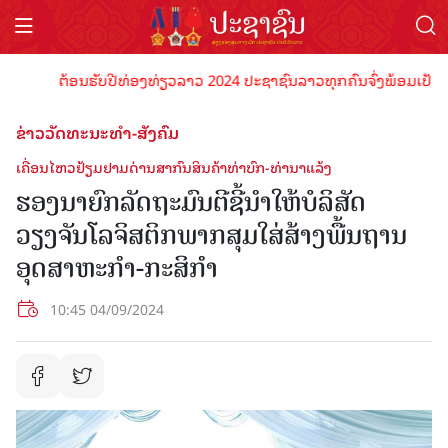
ຕ້ອນຮັບປີທ່ອງທ່ຽວລາວ 2024 ປະຊາຊົນລາວທຸກຄົນຈົ່ງພ້ອມເປັນເຈົ້າພ
ຂ່າວວັດທະນະທຳ-ສັງຄົມ
ເຄື່ອນໄຫວຢ້ຽມຢາມດ່ານສາກົນສິນຄ້າທ່າບົກ-ທ່ານາແລ້ງ
ຮອງນາຍົກລັດຖະມົນຕີຊີ້ນຳໃຫ້ບໍລິສັດ
ວຽງຈັນໂລຈິສຕິກພາກສຸມໃສ່ສ້າງພື້ນຖານ
ອຸດສາຫະກໍາ-ກະສິກໍາ
10:45 04/09/2024