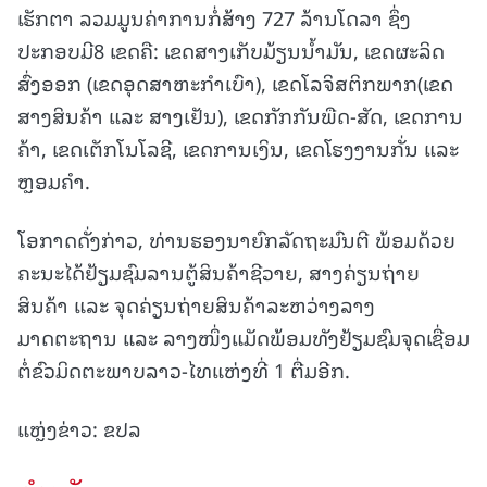
ເຮັກຕາ ລວມມູນຄ່າການກໍ່ສ້າງ 727 ລ້ານໂດລາ ຊຶ່ງ
ປະກອບມີ8 ເຂດຄື: ເຂດສາງເກັບມ້ຽນນໍ້າມັນ, ເຂດຜະລິດ
ສົ່ງອອກ (ເຂດອຸດສາຫະກຳເບົາ), ເຂດໂລຈິສຕິກພາກ(ເຂດ
ສາງສິນຄ້າ ແລະ ສາງເຢັນ), ເຂດກັກກັນພືດ-ສັດ, ເຂດການ
ຄ້າ, ເຂດເຕັກໂນໂລຊີ, ເຂດການເງິນ, ເຂດໂຮງງານກັ່ນ ແລະ
ຫຼອມຄໍາ.
ໂອກາດດັ່ງກ່າວ, ທ່ານຮອງນາຍົກລັດຖະມົນຕີ ພ້ອມດ້ວຍ
ຄະນະໄດ້ຢ້ຽມຊົມລານຕູ້ສິນຄ້າຊີວາຍ, ສາງຄ່ຽນຖ່າຍ
ສິນຄ້າ ແລະ ຈຸດຄ່ຽນຖ່າຍສິນຄ້າລະຫວ່າງລາງ
ມາດຕະຖານ ແລະ ລາງໜຶ່ງແມັດພ້ອມທັງຢ້ຽມຊົມຈຸດເຊື່ອມ
ຕໍ່ຂົວມິດຕະພາບລາວ-ໄທແຫ່ງທີ່ 1 ຕື່ມອີກ.
ແຫຼ່ງຂ່າວ: ຂປລ