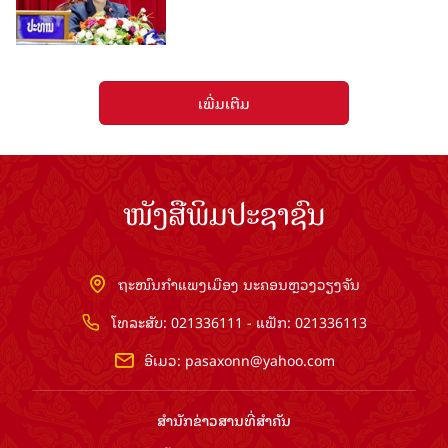
ເພີ່ມເຕີມ
ໜັງສືພິມປະຊາຊົນ
ຖະໜົນກຳແພງເມືອງ ນະຄອນຫຼວງວຽງຈັນ
ໂທລະສັບ: 021336111 - ແຟັກ: 021336113
ອີເມວ:
pasaxonn@yahoo.com
ສຳ​ນັກ​ຂ່າວ​ສານ​ທີ່​ສຳ​ຄັນ​