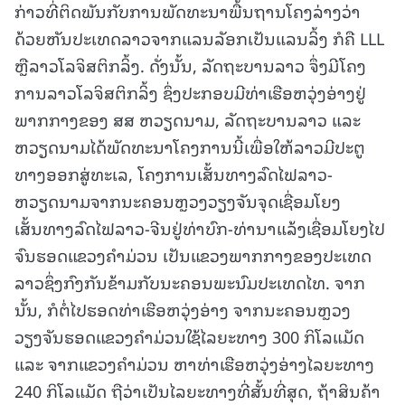
ກ່າວທີ່ຕິດພັນກັບການພັດທະນາພື້ນຖານໂຄງລ່າງວ່າ
ດ້ວຍຫັນປະເທດລາວຈາກແລນລັອກເປັນແລນລິ້ງ ກໍຄື LLL
ຫຼືລາວໂລຈິສຕິກລິ້ງ. ດັ່ງນັ້ນ, ລັດຖະບານລາວ ຈຶ່ງມີໂຄງ
ການລາວໂລຈິສຕິກລິ້ງ ຊຶ່ງປະກອບມີທ່າເຮືອຫວຸ່ງອ່າງຢູ່
ພາກກາງຂອງ ສສ ຫວຽດນາມ, ລັດຖະບານລາວ ແລະ
ຫວຽດນາມໄດ້ພັດທະນາໂຄງການນີ້ເພື່ອໃຫ້ລາວມີປະຕູ
ທາງອອກສູ່ທະເລ, ໂຄງການເສັ້ນທາງລົດໄຟລາວ-
ຫວຽດນາມຈາກນະຄອນຫຼວງວຽງຈັນຈຸດເຊື່ອມໂຍງ
ເສັ້ນທາງລົດໄຟລາວ-ຈີນຢູ່ທ່າບົກ-ທ່ານາແລ້ງເຊື່ອມໂຍງໄປ
ຈົນຮອດແຂວງຄຳມ່ວນ ເປັນແຂວງພາກກາງຂອງປະເທດ
ລາວຊຶ່ງກົງກັນຂ້າມກັບນະຄອນພະນົມປະເທດໄທ. ຈາກ
ນັ້ນ, ກໍຕໍ່ໄປຮອດທ່າເຮືອຫວຸ່ງອ່າງ ຈາກນະຄອນຫຼວງ
ວຽງຈັນຮອດແຂວງຄຳມ່ວນໃຊ້ໄລຍະທາງ 300 ກິໂລແມັດ
ແລະ ຈາກແຂວງຄໍາມ່ວນ ຫາທ່າເຮືອຫວຸ່ງອ່າງໄລຍະທາງ
240 ກິໂລແມັດ ຖືວ່າເປັນໄລຍະທາງທີ່ສັ້ນທີ່ສຸດ, ຖ້າສິນຄ້າ