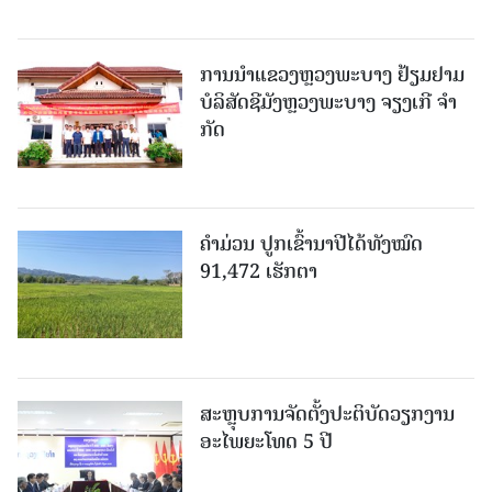
ການນຳແຂວງຫຼວງພະບາງ ຢ້ຽມ​ຢາມ
ບໍ​ລິ​ສັດຊີມັງຫຼວງພະບາງ ຈຽງເກີ ຈໍາ
ກັດ
ຄໍາມ່ວນ ປູກເຂົ້ານາປີໄດ້ທັງໝົດ
91,472 ເຮັກຕາ
ສະຫຼຸບການຈັດຕັ້ງປະຕິບັດວຽກງານ
ອະໄພຍະໂທດ 5 ປີ