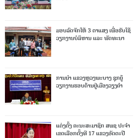
ມອບລົດຈັກໃຫ້ 3 ຕາແສງ ເພື່ອຮັບໃຊ້
ວຽກງານບໍລິຫານ ແລະ ພັດທະນາ
ການນຳ ແຂວງຫຼວງພະບາງ ຊຸກຍູ້
ວຽກງານຮອບດ້ານຢູ່ເມືອງວຽງຄໍາ
ແຕ່ງຕັ້ງ ຄະນະສະມາຊິກ ສພຊ ປະຈຳ
ເຂດເລືອກຕັ້ງທີ 17 ແຂວງອັດຕະປື