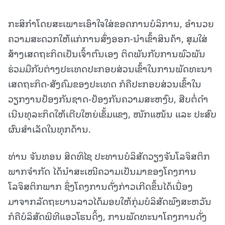
ກະສິກໍາໂດຍສະເພາະເອົາໃຈໃສ່ຂອດການບໍລິການ, ອໍານວຍ
ຄວາມສະດວກໃຫ້ແກ່ການສົ່ງອອກ-ນໍາເຂົ້າສິນຄ້າ, ສຸມໃສ່
ສ້າງເສດຖະກິດເປັນເຈົ້າຕົນເອງ ຕິດພັນກັບການພົວພັນ
ຮ່ວມມືກັບຕ່າງປະເທດປະກອບສ່ວນເຂົ້າໃນການພັດທະນາ
ເສດຖະກິດ-ສັງຄົມຂອງປະເທດ ກໍຄືປະກອບສ່ວນເຂົ້າໃນ
ວຽກງານປ້ອງກັນຊາດ-ປ້ອງກັນຄວາມສະຫງົບ, ສືບຕໍ່ດໍາ
ເນີນທຸລະກິດໃຫ້ເຕີບໃຫຍ່ເຂັ້ມແຂງ, ໜັກແໜ້ນ ແລະ ປະສົບ
ຜົນສໍາເລັດໃນທຸກດ້ານ.
ທ່ານ ຈັນທອນ ສິດທິໄຊ ປະທານບໍລິສັດວຽງຈັນໂລຈິສຕິກ
ພາກຈຳກັດ ໄດ້ນໍາສະເໜີຄວາມເປັນມາຂອງໂຄງການ
ໂລຈິສຕິກພາກ ຊຶ່ງໂຄງການດັ່ງກ່າວເກີດຂຶ້ນໄດ້ເນື່ອງ
ມາຈາກລັດຖະບານລາວໄດ້ມອບໃຫ້ກຸ່ມບໍລິສັດພົງສະຫວັນ
ກໍຄືບໍລິສັດພີທີແອວໂຮນດິ້ງ, ການພັດທະນາໂຄງການດັ່ງ