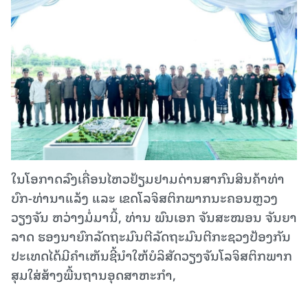
ໃນໂອກາດລົງເຄື່ອນໄຫວຢ້ຽມຢາມດ່ານສາກົນສິນຄ້າທ່າ
ບົກ-ທ່ານາແລ້ງ ແລະ ເຂດໂລຈິສຕິກພາກນະຄອນຫຼວງ
ວຽງຈັນ ຫວ່າງມໍ່ມານີ້, ທ່ານ ພົນເອກ ຈັນສະໝອນ ຈັນຍາ
ລາດ ຮອງນາຍົກລັດຖະມົນຕີລັດຖະມົນຕີກະຊວງປ້ອງກັນ
ປະເທດໄດ້ມີຄຳເຫັນຊີ້ນຳໃຫ້ບໍລິສັດວຽງຈັນໂລຈິສຕິກພາກ
ສຸມໃສ່ສ້າງພື້ນຖານອຸດສາຫະກໍາ,