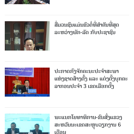
ສື່ມວນຊົນແມ່ນຂົວຕໍ່ທີ່ສໍາຄັນທີ່ສຸດ
ລະຫວ່າງພັກ-ລັດ ກັບປະຊາຊົນ
ປະກາດກົງຈັກຄະນະປະຈໍາສະພາ
ແຫ່ງຊາດສ້າງຕັ້ງ ແລະ ແຕ່ງຕັ້ງບຸກຄະ
ລາກອນປະຈໍາ 3 ເຂດເລືອກຕັ້ງ
ພະແນກໂຍທາທິການ-ຂົນສົ່ງແຂວງ
ສະຫວັນນະເຂດສະຫຼຸບວຽກງານ 6
ເດືອນ