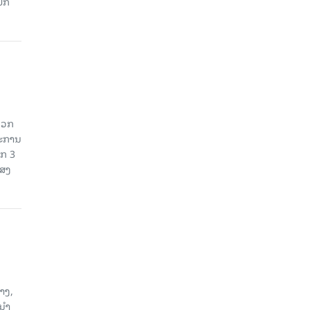
ົກ
ດວກ
ມະການ
າກ 3
ແສງ
າງ,
ນນຳ