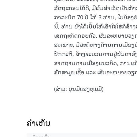
ລັດຖະກອນໄດ້ດີ, ມີຜົນສຳເລັດເປັນກ້
ກາລະນຶກ 70 ປີ ໃຫ້ 3 ທ່ານ, ໃບຍ້ອງ
ນີ້, ທ່ານ ຍັງໄດ້ເນັ້ນໃຫ້ເອົາໃຈໃສ່ກ
ເສດຖະກິດຄອບຄົວ, ຜັນຂະຫຍາຍວຽກງາ
ສະເພາະ, ມີສະຕິທາງດ້ານການເມືອງ
ປົກກະຕິ, ສ້າງຂະບວນການຢູ່ບັນດາອົງ
ຮາກຖານການເມືອງແນວຄິດ, ການແກ້ໄ
ຮັກສາມູນເຊື້ອ ແລະ ເສີມຂະຫຍາຍວຽກ
(ຂ່າວ: ບຸນມີແສງທຸມມີ)
ຄໍາເຫັນ