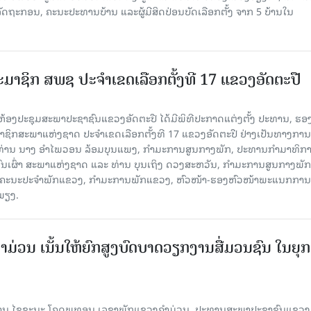
ດຖະກອນ, ຄະນະປະທານບ້ານ ແລະຜູ້ມີສິດປ່ອນບັດເລືອກຕັ້ງ ຈາກ 5 ບ້ານໃນ
ສະມາຊິກ ສພຊ ປະຈຳເຂດເລືອກຕັ້ງທີ 17 ແຂວງອັດຕະປື
 ທີ່ຫ້ອງປະຊຸມສະພາປະຊາຊົນແຂວງອັດຕະປື ໄດ້ມີພິທີປະກາດແຕ່ງຕັ້ງ ປະທານ, ຮອ
ິກສະພາແຫ່ງຊາດ ປະຈຳເຂດເລືອກຕັ້ງທີ 17 ແຂວງອັດຕະປື ຢ່າງເປັນທາງການ
ທ່ານ ນາງ ອໍາໄພວອນ ລ້ອມບຸນແພງ, ກໍາມະການສູນກາງພັກ, ປະທານກໍາມາທິກ
ຊົນເຜົ່າ ສະພາແຫ່ງຊາດ ແລະ ທ່ານ ບຸນເຖິງ ດວງສະຫວັນ, ກຳມະການສູນກາງພັກ
ດາຄະນະປະຈຳພັກແຂວງ, ກຳມະການພັກແຂວງ, ຫົວໜ້າ-ຮອງຫົວໜ້າພະແນກການ
ມພຽງ.
ມ່ວນ ເນັ້ນໃຫ້ຍົກສູງບົດບາດວຽກງານສື່ມວນຊົນ ໃນຍຸກດ
້, ທ່ານ ໄຊຊະນະ ໂຄດພູທອນ ເລຂາພັກແຂວງຄໍາມ່ວນ, ປະທານສະພາປະຊາຊົນແຂວງ 