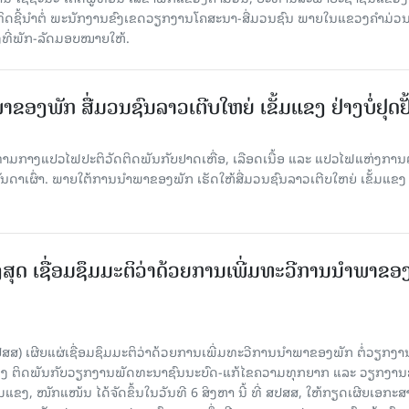
້ທິດຊີ້ນຳຕໍ່ ພະນັກງານຂົງເຂດວຽກງານໂຄສະນາ-ສື່ມວນຊົນ ພາຍໃນແຂວງຄໍາມ່ວ
ງທີ່ພັກ-ລັດມອບໝາຍໃຫ້.
ຂອງພັກ ສື່ມວນຊົນລາວເຕີບໃຫຍ່ ເຂັ້ມແຂງ ຢ່າງບໍ່ຢຸດຢັ
່າມກາງແປວໄຟປະຕິວັດຕິດພັນກັບຢາດເຫື່ອ, ເລືອດເນື້ອ ແລະ ແປວໄຟແຫ່ງການຕໍ່ສູ
າເຜົ່າ. ພາຍໃຕ້ການນໍາພາຂອງພັກ ເຮັດໃຫ້ສື່ມວນຊົນລາວເຕີບໃຫຍ່ ເຂັ້ມແຂງ 
ສຸດ ເຊື່ອມຊຶມມະຕິວ່າດ້ວຍການເພີ່ມທະວີການນຳພາຂອ
ປສສ) ເຜີຍແຜ່ເຊື່ອມຊຶມມະຕິວ່າດ້ວຍການເພີ່ມທະວີການນຳພາຂອງພັກ ຕໍ່ວຽກງາ
ືອງ ຕິດພັນກັບວຽກງານພັດທະນາຊົນນະບົດ-ແກ້ໄຂຄວາມທຸກຍາກ ແລະ ວຽກງາ
ມແຂງ, ໜັກແໜ້ນ ໄດ້ຈັດຂຶ້ນໃນວັນທີ 6 ສິງຫາ ນີ້ ທີ່ ສປສສ, ໃຫ້ກຽດເຜີຍເອກະ