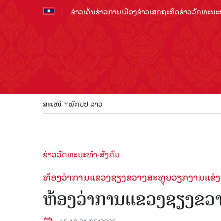
ຂ່າວເດັ່ນ
ຂ່າວການເມືອງ
ຂ່າວເສດຖະກິດ
ຂ່າວວັດທະນະທ
ສະເໜີ
ພັກປປ ລາວ
ຂ່າວວັດທະນະທຳ-ສັງຄົມ
ຫ້ອງວ່າການແຂວງຊຽງຂວາງສະຫຼຸບວຽກງານແຂ່ງຂ
ຫ້ອງວ່າການແຂວງຊຽງຂວາງ