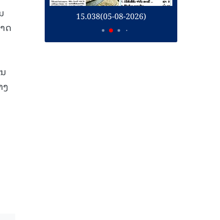
ຽນ
26)
15.038(05-08-2026)
1
ກາດ
ັນ
້າງ