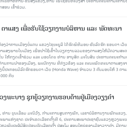
ໂຍທາທິການ-ຂົນສົ່ງແຂວງ,ທ່ານ ໂພໄຊອິນທະວົງສາ ປະທານຄະນະກໍາມະການປ
ສອນ ເຂົ້າຮ່ວມ.
3 ຕາແສງ ເພື່ອຮັບໃຊ້ວຽກງານບໍລິຫານ ແລະ ພັດທະນາ
ີ່ຫ້ອງວ່າການເມືອງບໍ່ແຕນ ແຂວງໄຊຍະບູລີ ໄດ້ຈັດພິທີມອບ-ຮັບລົດຈັກ ຮອນດາ ເວັບ
ຕາແສງພາຍໃນເມືອງ ເພື່ອນໍາໃຊ້ເຂົ້າໃນວຽກງານລວມຂອງຕາແສງໃຫ້ມີຄວາມສະ
ຂຶ້ນ ໃຫ້ກຽດເຂົ້າຮ່ວມ ແລະ ມອບໂດຍ ທ່ານ ອານຸສິດ ມະໂນສິນ ປະທານຄະນະກຳ
າທ່ານການນຳຂອງເມືອງ, ພະນັກງານ ທີ່ກ່ຽວຂ້ອງ ແລະ ຄະນະພັດທະນາຕາແສງຈ
ງນີ້ປະກອບມີລົດຈັກຮອນດາ ເວັບ (Honda Wave) ຈໍານວນ 3 ຄັນມອບໃຫ້ 3 ຕາ
,000 ກີບ
ງພະບາງ ຊຸກຍູ້ວຽກງານຮອບດ້ານຢູ່ເມືອງວຽງຄໍາ
ີ້, ທ່ານ ບຸນເລື່ອມ ມະນີວົງ, ກຳມະການສູນກາງພັກ, ເລຂາບໍລິຫານງານພັກແຂວງ,
ພາແຫ່ງຊາດ ປະຈຳເຂດເລືອກຕັ້ງທີ 6, ປະທານສະພາປະຊາຊົນແຂວງຫຼວງພະບ
ໄຫວພົບປະຜູ້ມີສິດປ່ອນບັດເລືອກຕັ້ງ ຢູ່ສະໂມ ສອນໃຫຍ່ຂອງເມືອງວຽງຄໍາ, ມີກາ