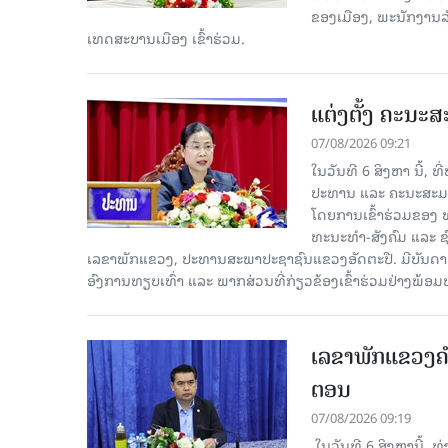
ຂອງເມືອງ, ພະນັກງານລັ
ເທດສະບານເມືອງ ເຂົ້າຮ່ວມ.
ແຕ່ງຕັ້ງ ຄະນະ
07/08/2026 09:21
ໃນວັນທີ 6 ສິງຫາ ນີ້,
ປະທານ ແລະ ຄະນະສະມາຊ
ໂດຍການເຂົ້າຮ່ວມຂອງ 
ທະນະທໍາ-ສັງຄົມ ແລະ 
ເລຂາພັກແຂວງ, ປະທານສະພາປະຊາຊົນແຂວງອັດຕະປື. ມີບັນ
ອົງການທຽບເທົ່າ ແລະ ພາກສ່ວນທີ່ກ່ຽວຂ້ອງເຂົ້າຮ່ວມຢ່າງພ້ອ
ເລຂາພັກແຂວງຄໍາ
ຕອນ
07/08/2026 09:19
​ ໃນວັນທີ 6 ສິງຫານີ