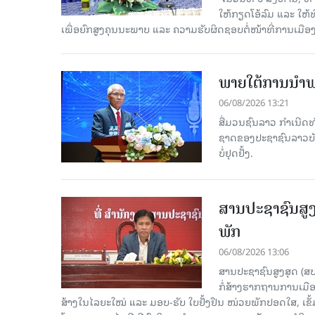
ໃຫ້ກຽດໂອ້ລົມ ແລະ ໃຫ
ເພື່ອຍົກສູງຄຸນນະພາບ ແລະ ຄວາມຮັບຜິດຊອບຕໍ່ໜ້າທີ່ການເມືອ
ພາຍໃຕ້ການນໍາພາ
06/08/2026 13:21
ສື່ມວນຊົນລາວ ກຳເນີດທ
ຊາດຂອງປະຊາຊົນລາວບັນດ
ບໍ່ຢຸດຢັ້ງ.
ສານປະຊາຊົນສູງ
ພັກ
06/08/2026 13:06
ສານປະຊາຊົນສູງສຸດ (ສ
ກໍ່ສ້າງຮາກຖານການເມ
ສ້າງໃນໄລຍະໃໝ່ ແລະ ມອບ-ຮັບ ໃບຢັ້ງຢືນ ໜ່ວຍພັກປອດໃສ, ເຂັ້