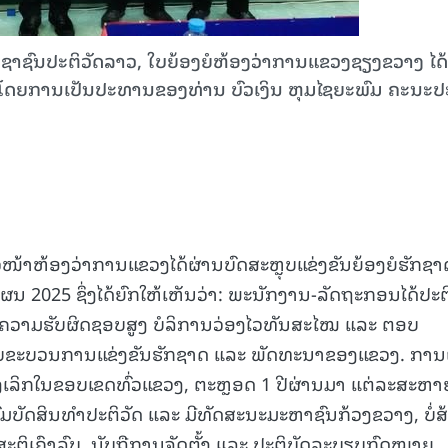
ປະຊາຊົນປະຕິວັດລາວ, ໃບຍ້ອງຍໍຫ້ອງວ່າການແຂວງຊຽງຂວາງ ໄດ້
ຂວງໂດຍການເປັນປະທານຂອງທ່ານ ບົວເງິນ ຫຸມໄຊຍະພົມ ຄະນະ
ໜ້າຫ້ອງວ່າການແຂວງໄດ້ຜ່ານບົດສະຫຼຸບແຂ່ງຂັນຍ້ອງຍໍຮັກຊາ
 2025 ຊຶ່ງໄດ້ຍົກໃຫ້ເຫັນວ່າ: ພະນັກງານ-ລັດຖະກອນໄດ້ປະຕ
ີມີຄວາມຮັບຜິດຊອບສູງ ບໍລິການວ່ອງໄວທັນສະໄໝ ແລະ ຕອບ
ັບຂະບວນການແຂ່ງຂັນຮັກຊາດ ແລະ ພັດທະນາຂອງແຂວງ. ການ
ເລິກໃນຂອບເຂດທົ່ວແຂວງ, ຕະຫຼອດ 1 ປີຜ່ານມາ ແຕ່ລະສະຫາ
ບັດສິນທຳປະຕິວັດ ແລະ ມີທັດສະນະມະຫາຊົນກ້ວງຂວາງ, ບໍ່ສ
ະຕິເຄົາລົບ, ນັບຖືການຈັດຕັ້ງ ແລະ ປະຕິບັດລະບຽບກົດໝາຍ