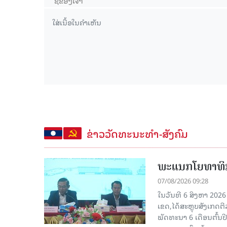
ຂ່າວວັດທະນະທຳ-ສັງຄົມ
ພະແນກໂຍທາທິກ
07/08/2026 09:28
ໃນວັນທີ 6 ສິງຫາ 202
ເຂດ,ໄດ້ສະຫຼຸບສັງເກດຕ
ພັດທະນາ 6 ເດືອນຕົ້ນ