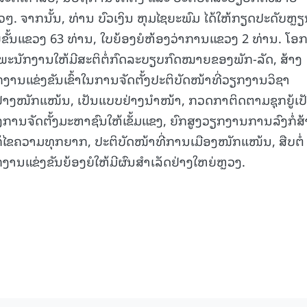
າວໆ. ຈາກນັ້ນ, ທ່ານ ບົວເງິນ ຫຸມໄຊຍະພົມ ໄດ້ໃຫ້ກຽດປະດັບຫຼ
15.039(06-08-20
ຍໍຂັ້ນແຂວງ 63 ທ່ານ, ໃບຍ້ອງຍໍຫ້ອງວ່າການແຂວງ 2 ທ່ານ. ໂອ
ໍ່ສ້າງພະນັກງານໃຫ້ມີສະຕິຕໍ່ກົດລະບຽບກົດໝາຍຂອງພັກ-ລັດ, ສ້າງ
ນແຂ່ງຂັນເຂົ້າໃນການຈັດຕັ້ງປະຕິບັດໜ້າທີ່ວຽກງານວິຊາ
ຢ່າງໜັກແໜ້ນ, ເປັນແບບຢ່າງນຳໜ້າ, ກວດກາຕິດຕາມຊຸກຍູ້ເປ
ການຈັດຕັ້ງມະຫາຊົນໃຫ້ເຂັ້ມແຂງ, ຍົກສູງວຽກງານການລົງກໍ່ສ
ຂຄວາມທຸກຍາກ, ປະຕິບັດໜ້າທີ່ການເມືອງໜັກແໜ້ນ, ສືບຕໍ່
ງານແຂ່ງຂັນຍ້ອງຍໍໃຫ້ມີຜົນສຳເລັດຢ່າງໃຫຍ່ຫຼວງ.