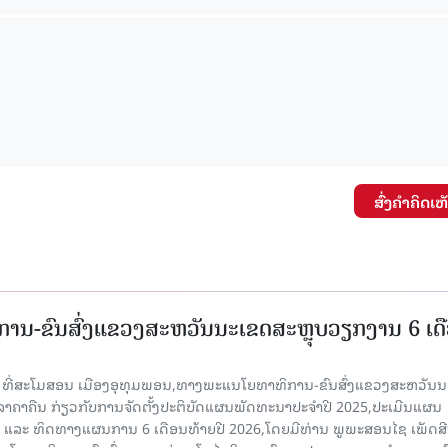
ສົ່ງຄໍາຄິດເຫ
ານ-ຂົນສົ່ງແຂວງສະຫວັນນະເຂດສະຫຼຸບວຽກງານ 6 ເດ
6 ທີ່ສະໂມສອນ ເມືອງອຸທຸມພອນ,ທາງພະແນໂຍທາທິການ-ຂົນສົ່ງແຂວງສະຫວັນນ
ີລາຄາຄືນ ກ່ຽວກັບການຈັດຕັ້ງປະຕິບັດແຜນພັດທະນາປະຈໍາປີ 2025,ປະເມີນແຜນ
ປີ ແລະ ທິດທາງແຜນການ 6 ເດືອນທ້າຍປີ 2026,ໂດຍມີທ່ານ ພູພະສອນໄຊ ເພັດສີ