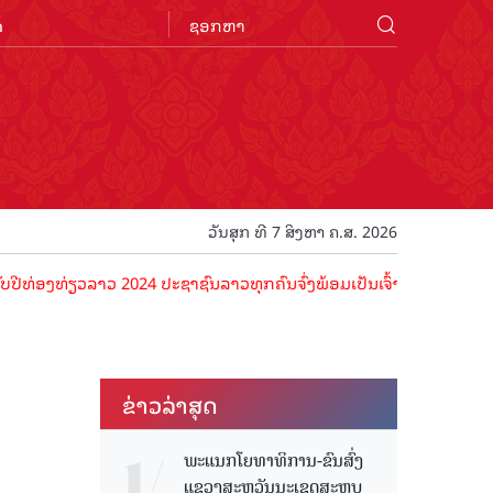
n
ວັນສຸກ ທີ 7 ສິງຫາ ຄ.ສ. 2026
ອງທ່ຽວລາວ 2024 ປະຊາຊົນລາວທຸກຄົນຈົ່ງພ້ອມເປັນເຈົ້າພາບທີ່ດີ ຕ້ອນຮັບນັ
ຂ່າວ​ລ່າ​ສຸດ
ພະແນກໂຍທາທິການ-ຂົນສົ່ງ
ແຂວງສະຫວັນນະເຂດສະຫຼຸບ