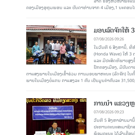
ລາດ ຮອງຫົວໜ້າພະແນກ
ຄອງເມືອງອຸທຸມພອນ ແລະ ບັນດາທ່ານຈາກ 4 ເມືອງ,1 ນະຄອນໄກ
ມອບລົດຈັກໃຫ້ 
07/08/2026 09:26
ໃນວັນທີ 6 ສິງຫານີ້, ທ
(Honda Wave) ໃຫ້ 3 
ແລະ ມີປະສິດທິພາບສູງ
ປົກຄອງເມືອງ, ມີບັນດ
ຕາແສງພາຍໃນເມືອງເຂົ້າຮ່ວມ ການມອບພາຫະນະ (ລົດຈັກ) ໃນຄັ້
ພາຍໃນເມືອງບໍ່ແຕນ ຕາແສງລະ 1 ຄັນ ເປັນມູນຄ່າຄັນລະ 31,500
ການນຳ ແຂວງຫຼວ
07/08/2026 09:23
ວັນທີ 5 ສິງຫາຜ່ານມານ
ປະທານຄະນະສະມາຊິກສະ
ພ້ອມຄະນະ ໄດ້ລົງເຄື່ອນ