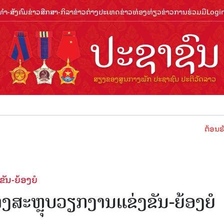
ຳ-ສັງຄົມ
ຂ່າວສືກສາ-ກິລາ
ຂ່າວຕ່າງປະເທດ
ຂ່າວທ່ອງທ່ຽວ
ຂ່າວການຮ່ວມມື
Logi
ຕ້ອນຮັບປີທ່
ັນ-ຍ້ອງຍໍ
ສະຫຼຸບວຽກງານແຂ່ງຂັນ-ຍ້ອງຍໍ