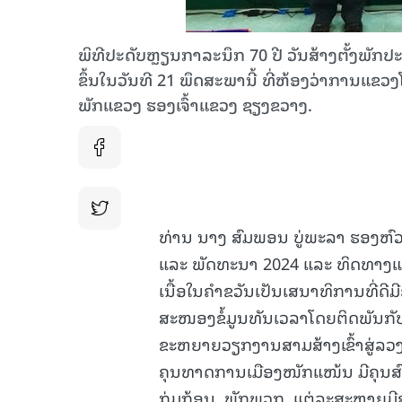
ພິທີປະດັບຫຼຽນກາລະນຶກ 70 ປີ ວັນສ້າງຕັ້ງພັກ
ຂຶ້ນໃນວັນທີ 21 ພຶດສະພານີ້ ທີ່ຫ້ອງວ່າການແ
ພັກແຂວງ ຮອງເຈົ້າແຂວງ ຊຽງຂວາງ.
ທ່ານ ນາງ ສົມພອນ ບູ່ພະລາ ຮອງຫົວ
ແລະ ພັດທະນາ 2024 ແລະ ທິດທາງແຜນ
ເນື້ອໃນຄຳຂວັນເປັນເສນາທິການທີ່ດ
ສະໜອງຂໍ້ມູນທັນເວລາໂດຍຕິດພັນກ
ຂະຫຍາຍວຽກງານສາມສ້າງເຂົ້າສູ່ລວງ
ຄຸນທາດການເມືອງໜັກແໜ້ນ ມີຄຸນສົມ
ກຸ່ມກ້ອນ, ພັກພວກ, ແຕ່ລະສະຫາຍມີສ