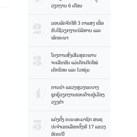
ວຽກງານ 6 ເດືອນ
ມອບລົດຈັກໃຫ້ 3 ຕາແສງ ເພື່ອ
ຮັບໃຊ້ວຽກງານບໍລິຫານ ແລະ
ພັດທະນາ
ໂຄງການສົ່ງເສີມສຸຂະພາບ
ຈະເລີນພັນ ແມ່ເດັກເກີດໃໝ່
ເດັກນ້ອຍ ແລະ ໄວໜຸ່ມ
ການນຳ ແຂວງຫຼວງພະບາງ
ຊຸກຍູ້ວຽກງານຮອບດ້ານຢູ່ເມືອງ
ວຽງຄໍາ
ແຕ່ງຕັ້ງ ຄະນະສະມາຊິກ ສພຊ
ປະຈຳເຂດເລືອກຕັ້ງທີ 17 ແຂວງ
ອັດຕະປື