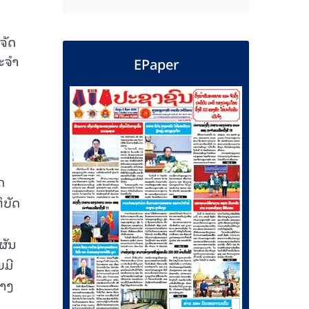
ຈັດ
ປະຈຳ
EPaper
ດ
ິບັດ
ຜັນ
ຍມີ
້າງ