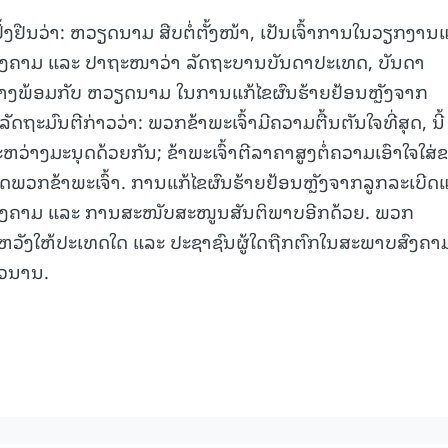
ຢັ້ງຢືນວ່າ: ຫວຽດນາມ ສືບຕໍ່ຕັ້ງໜ້າ, ເປັນເຈົ້າການໃນວຽກງານແ
15.040(07-08-20
ັງສົງຄາມ ແລະ ປາຖະໜາວ່າ ລັດຖະບານບັນດາປະເທດ, ບັນດາ
ີນທາງພ້ອມກັບ ຫວຽດນາມ ໃນການແກ້ໄຂຜົນຮ້າຍຢ້ອນຫຼັງຈາກ
ດຖະມົນຕີກ່າວວ່າ: ພວກຂ້າພະເຈົ້າມີຄວາມຕື້ນຕັນໃຈທີ່ສຸດ, ນີ້
ວ່າງມະນຸດດ້ວຍກັນ; ຂ້າພະເຈົ້າຕີລາຄາສູງຕໍ່ຄວາມເອົາໃຈໃສ່
ດພວກຂ້າພະເຈົ້າ. ການແກ້ໄຂຜົນຮ້າຍຢ້ອນຫຼັງຈາກລູກລະເບີດ
ອນສົງຄາມ ແລະ ການສະໜັບສະໜູນສັນຕິພາບອີກດ້ວຍ. ພວກ
ໍ່ຫວັງໃຫ້ປະເທດໃດ ແລະ ປະຊາຊົນຜູ້ໃດຖືກຕົກໃນສະພາບສົງຄາ
າວນານ.