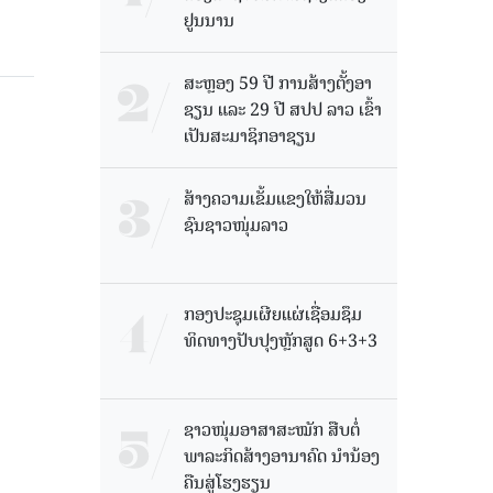
ຢູນນານ
ສະຫຼອງ 59 ປີ ການສ້າງຕັ້ງອາ
ຊຽນ ແລະ 29 ປີ ສປປ ລາວ ເຂົ້າ
ເປັນສະມາຊິກອາຊຽນ
ສ້າງຄວາມເຂັ້ມແຂງໃຫ້ສື່ມວນ
ຊົນຊາວໜຸ່ມລາວ
ກອງປະຊຸມເຜີຍແຜ່ເຊື່ອມຊຶມ
ທິດທາງປັບປຸງຫຼັກສູດ 6+3+3
ຊາວໜຸ່ມອາສາສະໝັກ ສືບຕໍ່
ພາລະກິດສ້າງອານາຄົດ ນໍານ້ອງ
ຄືນສູ່ໂຮງຮຽນ