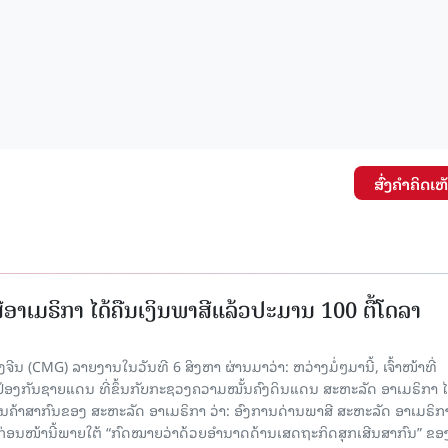
ສົ່ງຄໍາຄິດເຫ
ອາເມຣິກາ ໄດ້ຄືນເງິນພາສີແລ້ວປະມານ 100 ຕື້ໂດລາ
ນ (CMG) ລາຍງານໃນວັນທີ 6 ສິງຫາ ຜ່ານມາວ່າ: ຫວ່າງມໍ່ໆມານີ້, ເຈົ້າໜ້າທີ່
ປ້ອງກັນຊາຍແດນ ທີ່ຂຶ້ນກັບກະຊວງຄວາມໝັ້ນຄົງດິນແດນ ສະຫະລັດ ອາເມຣິກາ ໄ
ນຄ້າສາກົນຂອງ ສະຫະລັດ ອາເມຣິກາ ວ່າ: ອົງການດ່ານພາສີ ສະຫະລັດ ອາເມຣິກາ
ບກ່ອນໜ້ານີ້ພາຍໃຕ້ “ກົດໝາຍວ່າດ້ວຍອຳນາດດ້ານເສດຖະກິດສຸກເສີນສາກົນ” ຂອ