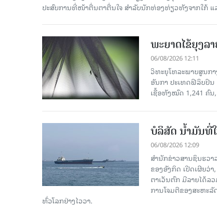
ປະສົບການທີ່ໜ້າຕື່ນຕາຕື່ນໃຈ ສຳລັບນັກທ່ອງທ່ຽວທັງຈາກໃກ້ ແ
ພະຍາດໄຂ້ຍຸງລາ
06/08/2026 12:11
ວິທະຍຸໂທລະພາບສູນກາງຈ
ອັນກາ ປະເທດຟີລິບປິນ 
ເຊື້ອ​ທັງ​ໝົດ 1,241 ຄົນ
ບໍລິສັດ ນ້ຳມັນ
06/08/2026 12:09
ສຳນັກຂ່າວສານຊິນຮວາລ
ຂອງອັງກິດ ເປີດເຜີຍວ່າ,
ຕາເວັນຕົກ ມີລາຍໄດ້ລວ
ການໂຈມຕີຂອງສະຫະລັດ ອ
ທົ່ວໂລກຢ່າງໄວວາ.