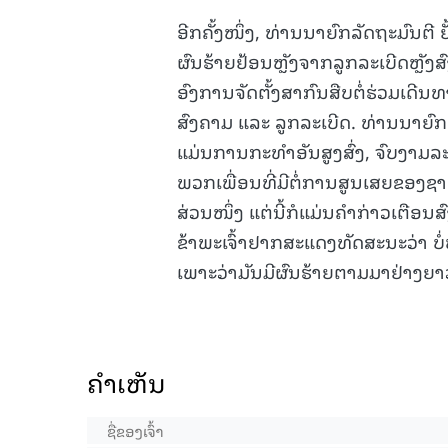
ອີກຄັ້ງໜຶ່ງ, ທ່ານນາຍົກລັດຖະມົນຕີ 
ຜົນຮ້າຍຢ້ອນຫຼັງຈາກລູກລະເບີດຫຼ
ອົງການຈັດຕັ້ງສາກົນສືບຕໍ່ຮ່ວມເດ
ສົງຄາມ ແລະ ລູກລະເບີດ. ທ່ານນາຍົກລັ
ແມ່ນການກະທຳອັນສູງສົ່ງ, ຈົບງາມລະຫ
ພວກເພື່ອນທີ່ມີຕໍ່ການສູນເສຍຂອງຊາ
ສ່ວນໜຶ່ງ ແຕ່ນີ້ກໍແມ່ນຄຳກ່າວເຕື
ຂ້າພະເຈົ້າຢາກສະແດງທັດສະນະວ່າ ບ
ເພາະວ່າມັນມີຜົນຮ້າຍຕາມມາຢ່າງຍ
ຄໍາເຫັນ