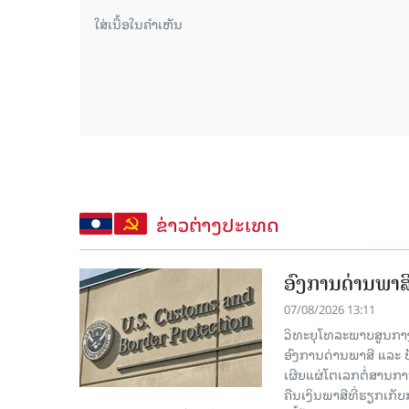
ຂ່າວຕ່າງປະເທດ
ອົງການດ່ານພາສີ
07/08/2026 13:11
ວິທະຍຸໂທລະພາບສູນກາງຈີ
ອົງການດ່ານພາສີ ແລະ 
ເຜີຍແຜ່ໂຕເລກຕໍ່ສານກາ
ຄືນເງິນພາສີທີ່ຮຽກເກັ