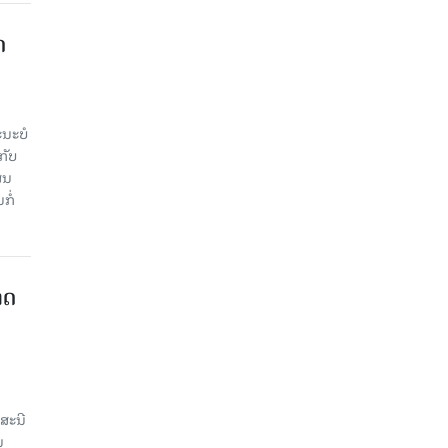
​
ະ​ບໍ​
ັບ​
ູນ​
ໍ່​
າດ
ສະນີ
ນ