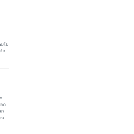
າມໂບ​
ຕິດ
an
ະເທດ
າກ
ງານ