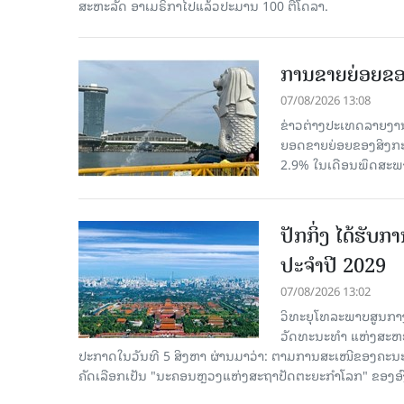
ສະຫະລັດ ອາເມຣິກາໄປແລ້ວປະມານ 100 ຕື້ໂດລາ.
ການຂາຍຍ່ອຍຂອ
07/08/2026 13:08
ຂ່າວຕ່າງປະເທດລາຍງານວ
ຍອດຂາຍຍ່ອຍຂອງສິງກະໂປ
2.9% ໃນເດືອນພຶດສະພ
ປັກກິ່ງ ໄດ້ຮັ
ປະຈຳປີ 2029
07/08/2026 13:02
ວິທະຍຸໂທລະພາບສູນກາງ
ວັດທະນະທຳ ແຫ່ງສະຫະປະ
ປະກາດໃນວັນທີ 5 ສິງຫາ ຜ່ານມາວ່າ: ຕາມການສະເໜີຂອງຄະນະ
ຄັດ​ເລືອກເປັນ "ນະຄອນຫຼວງແຫ່ງສະຖາປັດຕະຍະກຳໂລກ" ຂອງອ