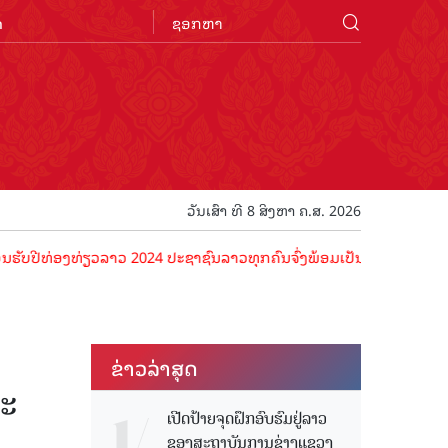
n
ວັນເສົາ ທີ 8 ສິງຫາ ຄ.ສ. 2026
ອງທ່ຽວລາວ 2024 ປະຊາຊົນລາວທຸກຄົນຈົ່ງພ້ອມເປັນເຈົ້າພາບທີ່ດີ ຕ້ອນຮັບນັ
ຂ່າວ​ລ່າ​ສຸດ
ະ​
ເປີດປ້າຍຈຸດຝຶກອົບຮົມຢູ່ລາວ
ຂອງສະຖາບັນການຊ່າງແຂວງ