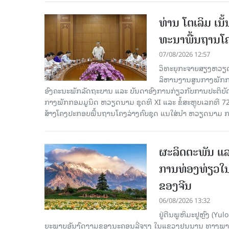
ທ່ານ ໂຕ​ເລິມ ເນ
ທະ​ນາ​ພື້ນ​ຖານ​ໂ
07/08/2026 12:57
ວິທະຍຸກະຈາຍສຽງຫວຽດນາມລ
ລິ​ຫານ​ງານ​ສູນ​ກາງ​ພັກ
ອົງ​ຄະ​ນະ​ພັກ​ລັດ​ຖະ​ບານ ແລະ ບັນ​ດາ​ອົງ​ການ​ກ່ຽວ​ກັບ​ການ​ປະ​ຕິ​
ກາງ​ພັກ​ກອມ​ມູ​ນິດ ຫວຽດ​ນາມ ຊຸດ​ທີ XI ແລະ ຂໍ້​ສະ​ຫຼຸບ​ເລກ​ທີ 72
ສ້າງ​ໂຄງ​ປະ​ກອບ​ພື້ນ​ຖານ​ໂຄງ​ລ່າງຄົບ​ຊຸດ ແນ​ໃສ່​ນຳ ຫວຽດ​ນາມ ກ
ຜະລິດຕະພັນ ແລ
ການທ່ອງທ່ຽວໃນ
ຂອງຈີນ
06/08/2026 13:32
ຢູ່ຕີນພູຫິມະຢູຫຼົງ (
ຍະພາບອັນງົດງາມຂອງນະຄອນລີ່ຈຽງ ໃນແຂວງຢຸນນານ ທາງພາກຕາເ