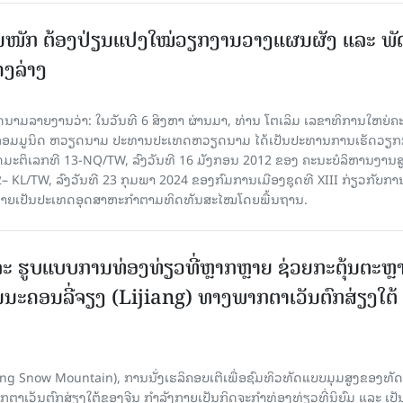
ັ້ນໜັກ ຕ້ອງ​ປ່ຽນ​ແປງ​ໃໝ່​ວຽກ​ງານ​ວາງ​ແຜນ​ຜັງ ແລະ ​ພັດ
ຄງ​ລ່າງ
າຍງານວ່າ: ໃນ​ວັນ​ທີ 6 ສິງ​ຫາ ຜ່ານມາ, ທ່ານ ໂຕ​ເລິມ ເລ​ຂາ​ທິ​ການ​ໃຫຍ່​ຄະ​ນ
​ກອມ​ມູ​ນິດ ຫວຽດ​ນາມ ປະ​ທານ​ປະ​ເທດຫວຽດ​ນາມ ໄດ້​ເປັນ​ປະ​ທານ​ການ​ເຮັດ​ວຽກ​ກ
ບັດ​ມະ​ຕິ​ເລກ​ທີ 13-NQ/TW, ລົງວັນ​ທີ 16 ມັງ​ກອນ 2012 ຂອງ ຄະ​ນະ​ບໍ​ລິ​ຫານ​ງານ​ສ
– KL/TW, ​ລົງວັນ​ທີ 23 ກຸມ​ພາ 2024 ຂອງ​ກົມ​ການ​ເມື​ອງ​ຊຸດ​ທີ XIII ກ່ຽວ​ກັບ​ການກ
າຍ​ເປັນ​ປະ​ເທດ​ອຸດ​ສາ​ຫະ​ກຳ​ຕາມ​ທິດ​ທັນ​ສະ​ໄໝ​ໂດຍ​ພື້ນ​ຖານ.
ະ ຮູບແບບການທ່ອງທ່ຽວທີ່ຫຼາກຫຼາຍ ຊ່ວຍກະຕຸ້ນຕະຫຼ
ນະຄອນລີ່ຈຽງ (Lijiang) ທາງພາກຕາເວັນຕົກສ່ຽງໃຕ້
Yulong Snow Mountain), ການນັ່ງເຮລິຄອບເຕີເພື່ອຊົມທິວທັດແບບມຸມສູງຂອງທັດ
ວັນຕົກສ່ຽງໃຕ້ຂອງຈີນ ກຳລັງກາຍເປັນກິດຈະກຳທ່ອງທ່ຽວທີ່ນິຍົມ ແລະ ເປັ