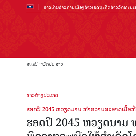
ຂ່າວເດັ່ນ
ຂ່າວການເມືອງ
ຂ່າວເສດຖະກິດ
ຂ່າວວັດທະນະທ
ສະເໜີ
ພັກປປ ລາວ
ຂ່າວຕ່າງປະເທດ
ຮອດປີ 2045 ຫວຽດນາມ ທໍາຄວາມ​ສະ​ອາດ​ເນື້ອ​ທີ່​ດິນ​
ຮອດປີ 2045 ຫວຽດນາມ ທໍາຄວາ