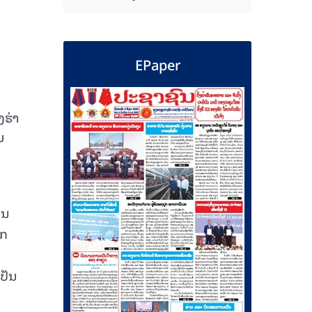
EPaper
ຮ່າ
ມ
ານ
ືກ
ປັນ