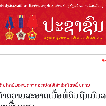
ຳ-ສັງຄົມ
ຂ່າວສືກສາ-ກິລາ
ຂ່າວຕ່າງປະເທດ
ຂ່າວທ່ອງທ່ຽວ
ຂ່າວການຮ່ວມມື
Logi
ຕ້ອນຮັບປີທ່
ຖືກ​ມົນ​ລະ​ພິດ​ຈາກ​ລະ​ເບີດ​ໃຫ້​ສຳ​ເລັດ​ໂດຍ​ພື້ນ​ຖານ
ມ​ສະ​ອາດ​ເນື້ອ​ທີ່​ດິນ​ຖືກ​ມົນ​ລ