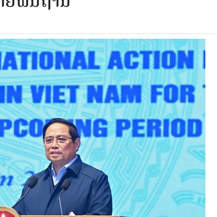
ໂດຍ​ພື້ນ​ຖານ