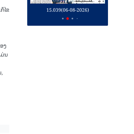
ກ້ໄຂ
26)
15.039(06-08-2026)
1
ຂອງ
ແມ່ນ
ມ,