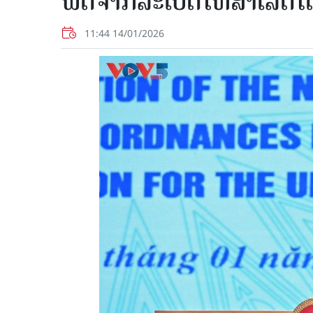
ພິດ​ຈາກ​ລະ​ເບີດ​ໃຫ້​ສຳ​ເລັດ​
11:44 14/01/2026