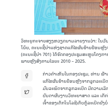
ວິທະຍຸກະຈາຍສຽງຫວຽດນາມລາຍງານວ່າ: ໃນວັນທ
ໂນ້ຍ, ຄະນະຊີ້ນຳແຫ່ງຊາດແກ້ໄຂຜົນຮ້າຍຢ້ອນຫ
(ຄະນະຊີ້ນຳ 701) ໄດ້ຈັດກອງປະຊຸມສະຫຼຸບໂຄງກາ
ພາຍຫຼັງສົງຄາມໄລຍະ 2010 – 2025.
ກ່າວຄຳເຫັນໃນກອງປະຊຸມ, ທ່ານ ຟ້າ
ແກ້ໄຂຜົນຮ້າຍຢ້ອນຫຼັງຈາກລູກລະເບີ
ມົນລະພິດຈາກລູກລະເບີດ ມີຄວາມເລິກ
ບັນດາຜົນງານວິທະຍາສາດ ແລະ ເຕັກໂ
ເຈົ້າຂອງເຕັກໂນໂລຊີເກັບກູ້ລະເບີດຍັງບ