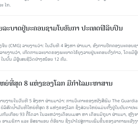
ລະ ໄກ.
ຍລະບາດຢູ່ນະຄອນຊາມໂບ​ອັນກາ ປະເທດຟີລິບປິນ
ີນ (CMG) ລາຍງານວ່າ: ໃນວັນທີ 4 ສິງ​ຫາ ຜ່ານມາ, ອົງການ​ປົກ​ຄອງນະຄອນຊ
ລາຍ​ງານວ່າ, ເກີດ​ການລະບາດ​ຂອງພະຍາດໄຂ້ຍຸງລາຍຢູ່ນະຄອນດັ່ງກ່າວ, ໂດຍມີຜູ້
, ໃນນັ້ນ ມີຜູ້ເສຍຊີວິດຢ່າງໜ້ອຍ 12 ຄົນ.
ທີ່ໃຫຍ່ທີ່ສຸດ 8 ແຫ່ງຂອງໂລກ ມີກຳໄລມະຫາສານ
າຍງານໃນວັນທີ 5 ສິງຫາ ຜ່ານມາວ່າ: ການວິເຄາະຂອງໜັງສືພິມ The Guardi
 ບໍລິສັດນ້ຳມັນທີ່ໃຫຍ່ທີ່ສຸດ 8 ແຫ່ງຂອງໂລກ ຊຶ່ງສ່ວນໃຫຍ່ແມ່ນຕັ້ງຢູ່ໃນບັນດາປ
ມກັນເກືອບ 93 ຕື້ໂດລາ ໃນລະຫວ່າງເດືອນເມສາ ຫາ ເດືອນມິຖຸນາ ຜ່ານມາ, ຫຼັງຈ
າເມຣິກາ ແລະ ອິສຣາແອນ ຕໍ່ອີຣານ ຊຶ່ງນຳໄປສູ່ການເພີ່ມຂຶ້ນຂອງລາຄາພະລັງ