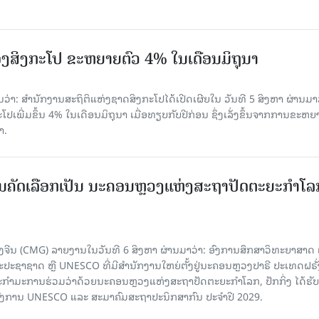
ງສິງກະໂປ ຂະຫຍາຍຕົວ 4% ໃນເດືອນມິຖຸນາ
່າ: ສຳນັກງານສະຖິຕິແຫ່ງຊາດສິງກະໂປໄດ້ເປີດເຜີຍໃນ ວັນທີ 5 ສິງຫາ ຜ່ານມາວ
ເພີ່ມຂຶ້ນ 4% ໃນເດືອນມິຖຸນາ ເມື່ອທຽບກັບປີກ່ອນ ຊຶ່ງເລັ່ງຂຶ້ນຈາກການຂະຫຍ
າ.
ບການຄັດເລືອກເປັນ ນະຄອນຫຼວງແຫ່ງສະຖາປັດຕະຍະກຳໂລ
ຈີນ (CMG) ລາຍງານໃນວັນທີ 6 ສິງຫາ ຜ່ານມາວ່າ: ອົງການສຶກສາວິທະຍາສາດ
ຊາຊາດ ຫຼື UNESCO ທີ່ມີສຳນັກງານໃຫຍ່ຕັ້ງຢູ່ນະຄອນ​ຫຼວງປາຣີ ປະເທດຝຣັ່ງ
ກຳມະການຮ່ວມວ່າດ້ວຍນະຄອນຫຼວງແຫ່ງສະຖາປັດຕະຍະກຳໂລກ, ປັກກິ່ງ ໄດ້ຮັ
ົງການ UNESCO ແລະ ສະມາ​ຄົມສະຖາປະນິກສາກົນ ປະຈຳປີ 2029.