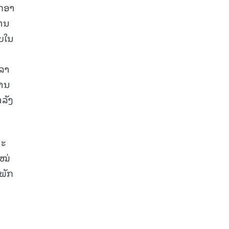
ັກອາ
້ານ
ູບໃນ
ລາ
ການ
າລັງ
ນະ
ໃໝ່
ພັກ