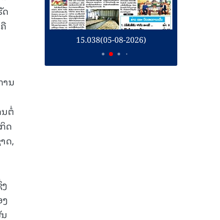
ຮັດ
ຄື
15.038(05-08-2026)
15.037(04-08-202
 ການ
ນຕໍ່
ກິດ
ຊາດ,
ງ
່ງ
ອງ
ັນ