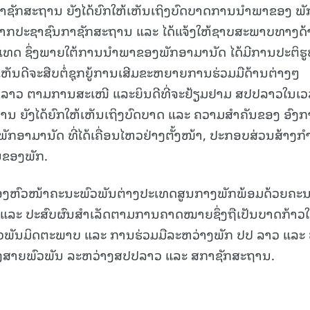
ຍກາຊັກສະຖານ ຍັງໄດ້ຍົກໃຫ້ເຫັນເຖິງບົດບາດການນໍາພາຂອງ ພ
 1 ຈາກປະຊາຊົນກາຊັກສະຖານ ແລະ ໄດ້ແຈ້ງໃຫ້ຊາບສະພາບທາງດ
ເທດ ຊຶ່ງພາຍໃຕ້ການນໍາພາຂອງພັກອາມານັດ ໄດ້ມີການປະຕິຮ
ຫັນດີຈະສືບຕໍ່ຊຸກຍູ້ການເສີມຂະຫຍາຍການຮ່ວມມືດ້ານຕ່າງໆ
ລາວ ຕາມການສະເໜີ ແລະຍິນດີທີ່ຈະຢ້ຽມຢາມ ສປປລາວໃນເວ
ຖານ ຍັງໄດ້ຍົກໃຫ້ເຫັນເຖິງບົດບາດ ແລະ ຄວາມສໍາຄັນຂອງ ອົງ
ັບພັກອາມານັດ ທີ່ໄດ້ເຄື່ອນໄຫວຢ່າງຕັ້ງໜ້າ, ປະກອບສ່ວນສ້າງກໍ
ນຂອງພັກ.
ງຫົວໜ້າຄະນະພົວພັນຕ່າງປະເທດສູນກາງພັກພ້ອມດ້ວຍຄະ
ອິດ ແລະ ປະສົບຜົນສໍາເລັດຕາມການຄາດໝາຍຊຶ່ງຖືເປັນບາດກ້າວ
ວພັນມິດຕະພາບ ແລະ ການຮ່ວມມືລະຫວ່າງພັກ ປປ ລາວ ແລະ 
ສ້າງສາຍພົວພັນ ລະຫວ່າງສປປລາວ ແລະ ສກາຊັກສະຖານ.