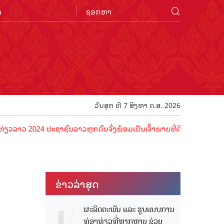
n
ວັນສຸກ ທີ 7 ສິງຫາ ຄ.ສ. 2026
2024 ປະຊາຊົນລາວທຸກຄົນຈົ່ງພ້ອມເປັນເຈົ້າພາບທີ່ດີ ຕ້ອນຮັບນັກທ່ອງທ່ຽວດ
ຂ່າວ​ລ່າ​ສຸດ
ຜະລິດຕະພັນ ແລະ ຮູບແບບການ
ທ່ອງທ່ຽວທີ່ຫຼາກຫຼາຍ ຊ່ວຍ