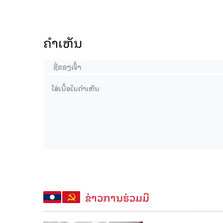
ຄໍາເຫັນ
ຂ່າວການຮ່ວມມື