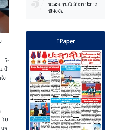
ນະຄອນຊາມໂບ​ອັນກາ ປະເທດ
ຟີລິບປິນ
EPaper
ນ
 15-
ມມື
າໃຈ
ງ
. ໃນ
ນມາ