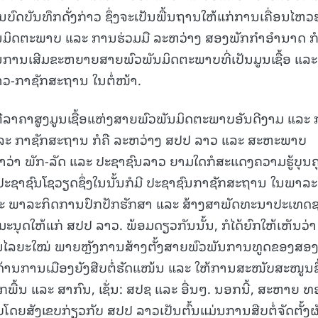
ົດບັນທຶກດັ່ງກ່າວ ຊຶ່ງຈະເປັນພື້ນຖານໃຫ້ແກ່ການເຄື່ອນໄຫວ
ິດຕະພາບ ແລະ ການຮ່ວມມື ລະຫວ່າງ ສອງພັກກໍາອໍານາດ ກໍ
ການເສີມຂະຫຍາຍສາຍພົວພັນມິດຕະພາບທີ່ເປັນມູນເຊື້ອ ແລະ
15.039(06-08-2026)
ວ-ກາຊັກສະຖານ ໃນຕໍ່ໜ້າ.
ລາຄາສູງມູນເຊື້ອແຫ່ງສາຍພົວພັນມິດຕະພາບອັນດີງາມ ແລະ
ແລະ ກາຊັກສະຖານ ກໍຄື ລະຫວ່າງ ສປປ ລາວ ແລະ ສະຫະພາບ
້ນຍໍ້າວ່າ ພັກ-ລັດ ແລະ ປະຊາຊົນລາວ ຍາມໃດກໍສະແດງຄວາມຮູ້ບຸນຄຸ
ະຊາຊົນໂຊວຽດຊຶ່ງໃນນັ້ນກໍມີ ປະຊາຊົນກາຊັກສະຖານ ໃນພາລະ
 ແລະ ພາລະກິດການປົກປັກຮັກສາ ແລະ ສ້າງສາພັດທະນາປະເທດ
ດໃຫ້ແກ່ ສປປ ລາວ. ພ້ອມດຽວກັນນັ້ນ, ກໍໄດ້ຍົກໃຫ້ເຫັນວ່າ
ໄລຍະໃໝ່ ພາຍຫຼັງການສ້າງຕັ້ງສາຍພົວພັນການທູດຂອງສອ
້ານການເມືອງຍັງສືບຕໍ່ຮັດແໜ້ນ ແລະ ໃຫ້ການສະໜັບສະໜູນຊຶ
ື້ນ ແລະ ສາກົນ, ເຊັ່ນ: ສປຊ ແລະ ອື່ນໆ. ນອກນີ້, ສະຫາຍ ທ
ໂດຍສັງເຂບກ່ຽວກັບ ສປປ ລາວເປັນຕົ້ນແມ່ນການສືບຕໍ່ຈັດຕັ້ງຜ