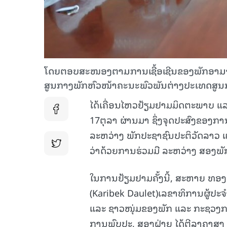
ໂດຍຕອບສະໜອງຕາມການເຊື້ອເຊີນຂອງພັກອາມ
ສູນກາງພັກຫົວໜ້າຄະນະພົວພັນຕ່າງປະເທດສູ
ໄດ້ເຄື່ອນໄຫວຢ້ຽມຢາມມິດຕະພາບ ແ
17ຕຸລາ ຜ່ານມາ ຊຶ່ງຈຸດປະສົງຂອງການ
ລະຫວ່າງ ພັກປະຊາຊົນປະຕິວັດລາວ ແ
ວ່າດ້ວຍການຮ່ວມມື
ລະຫວ່າງ ສອງພັກ 
ໃນການຢ້ຽມຢາມຄັ້ງນີ້, ສະຫາຍ ທອງ
(Karibek Daulet)ເລຂາທິການຜູ້ປະຈ
ແລະ ຊາວໜຸ່ມຂອງພັກ ແລະ ກະຊວງກາ
ການພົບປະ, ສອງຝ່າຍ ໄດ້ຕີລາຄາສູງ