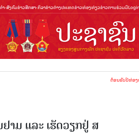
ຳ-ສັງຄົມ
ຂ່າວສືກສາ-ກິລາ
ຂ່າວຕ່າງປະເທດ
ຂ່າວທ່ອງທ່ຽວ
ຂ່າວການຮ່ວມມື
Logi
ຕ້ອນຮັບປີທ່ອງທ່ຽວລາວ 
ດ
ຢາມ ແລະ ເຮັດວຽກຢູ່ ສ