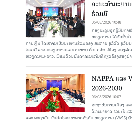
ຄະນະກໍາມະການຮ
ຮ່ວມມື
06/08/2026 10:48
ກອງປະຊຸມຊຸກຍູ້ບັນດາ
ຫວຽດນາມ ໄດ້ຈັດຂຶ້ນ
ການເງິນ ໂດຍການເປັນປະທານຮ່ວມຂອງ ສະຫາຍ ສຸລິວັດ ສຸວັ
ຮ່ວມມື ລາວ-ຫວຽດນາມແລະ ສະຫາຍ ເຈິ່ນ ກວັກ ເຟືອງ ຮອງ
ຫວຽດນາມ-ລາວ, ພ້ອມດ້ວຍບັນດາຄະນະກົມທີ່ກ່ຽວຂ້ອງສອງຝ່າຍເ
NAPPA ແລະ VA
2026-2030
06/08/2026 10:07
ສະຖາບັນການເມືອງ ແລະ
ວິທະຍາສາດ ໄລຍະປີ 2
ແລະ ສະຖາບັນ ບັນດິດວິທະຍາສາດສັງຄົມ ຫວຽດນາມ (VASS) ຢ່າ