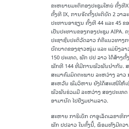
ຂະຫຍາຍມະຕິກອງປະຊຸມໃຫຍ່ ຄັ້ງທີ
ຄັ້ງທີ IX, ການຈັດຕັ້ງປະຕິບັດ 2 ວາ
ປະທານອາຊຽນ ຄັ້ງທີ 44 ແລະ 45 ຂ
ເປັນປະທານຂອງກອງປະຊຸມ AIPA. ຄຽງ
ປະຊາຊົນປະຕິວັດລາວ ກໍຄືແນວທາງ
ບົດບາດຂອງຊາວໜຸ່ມ ແລະ ແມ່ຍິງລາວ
150 ປະເທດ, ພັກ ປປ ລາວ ໄດ້ສ້າງຕັ
ພັກທີ 144 ທີ່ມີການພົວພັນນໍາກັນ.
ສະມາຄົມມິດຕະພາບ ລະຫວ່າງ ລາວ ກ
ສະຫວັນ ພົມວິຫານ ຍັງໄດ້ສະເໜີໃຫ້
ພົວພັນຮ່ວມມື ລະຫວ່າງ ສອງປະເທດ ໃນ
ອາມານັດ ໄປຢ້ຽມຢາມລາວ.
ສະຫາຍ ກາຣິເບັກ ດາອູເລັດເລຂາທິ
ພັກ ປປລາວ ໃນຄັ້ງນີ້, ພ້ອມທັງມີຄວ