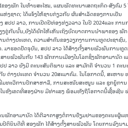
XIຂອງພັກ ໃນທ້າຍສະໄໝ, ແຜນພັດທະນາເສດຖະກິດ-ສັງຄົມ 5 
ລະແຫ່ງຊາດ; ໄດ້ແຈ້ງໃຫ້ຊາບກ່ຽວກັບ ຜົນສໍາເລັດຂອງການເປັນ
ອງ ສປປ ລາວ, ການເປີດປີທ່ອງທ່ຽວລາວ ໃນປີ 2024ແລະ ການ
ຄູ່ກັນນັ້ນ,ຍັງໄດ້ຍົກໃຫ້ເຫັນເຖິງບົດບາດການນໍາພາຂອງ ພັກ
ການຕ່າງປະເທດ, ຄວາມສໍາຄັນຂອງວຽກງານການທູດປະຊາຊົນ,
. ມາຮອດປັດຈຸບັນ, ສປປ ລາວ ໄດ້ສ້າງຕັ້ງສາຍພົວພັນການທູດ
້ງສາຍພົວພັນກັບ 143 ພັກການເມືອງໃນໂລກຊຶ່ງພັກອາມານັດ ແ
 ສປປ ລາວ ຍັງມີ ຄະນະສັນຕິພາບ ແລະ ສາມັກຄີ ຈຳນວນ 1 ຄະນະ
ັບ ຕ່າງປະເທດ ຈໍານວນ 20ສະມາຄົມ. ໃນໂອກາດນີ້, ສະຫາຍ 
ເພີ່ມທະວີການປຶກສາຫາລື, ການສະໜັບສະໜູນ ແລະ ຊຸກຍູ້ການ
ຂົງເຂດທີ່ສອງຝ່າຍ ມີທ່າແຮງ ພ້ອມທັງຖືໂອກາດນີ້ເຊື້ອເຊີນ 
ການພັກອາມານັດ ໄດ້ຕີລາຄາສູງຕໍ່ການຢ້ຽມຢາມຂອງຄະນະຜູ້ແ
າມປິຕິຍິນດີທີ່ ສອງພັກ ໄດ້ສ້າງຕັ້ງສາຍພົວພັນ ໂດຍການລົງນາ