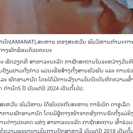
ານັດ(AMANAT),ສະຫາຍ ທອງສະຫວັນ ພົມວິຫານກໍາມະກາ
ນກາງພັກພ້ອມດ້ວຍຄະນະ
ລະ ເຮັດວຽກທີ່ ສາທາລະນະລັດ ກາຊັກສະຖານໃນລະຫວ່າງວັນທີ
ຢ້ຽມຢາມດັ່ງກ່າວ ແມ່ນເພື່ອສ້າງຕັ້ງສາຍພົວພັນ ແລະ ການຮ່ວ
ລະ ພັກອາມານັດ ໂດຍໄດ້ມີການລົງນາມໃນບົດບັນທຶກຄວາມເຂົ້
ກໍານົດ5 ປີ ນັບແຕ່ປີ 2024 ເປັນຕົ້ນໄປ.
ສະຫວັນ ພົມວິຫານ ໄດ້ພົບປະກັບສະຫາຍ ກາຣິເບັກ ດາອູເລັດ
ໍາການພັກອາມານັດ ໂດຍມີຜູ້ຕາງໜ້າຈາກອົງການຈັດຕັ້ງແມ່ຍິ
ນຕ່າງປະເທດ ແຫ່ງ ສາທາລະນະລັດ ກາຊັກສະຖານ ເຂົ້າຮ່ວມ
 ຕໍ່ຄວາມພະຍາຍາມໃນການປຶກສາຫາລື ນັບແຕ່ປີ 2018 ເປັນຕົ້