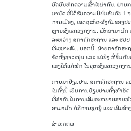
ບົດບັນທຶກຄວາມເຂົ້າໃຈນໍາກັນ. ຝ່າ
ມານັດ ທີ່ໄດ້ຮັບຄວາມນິຍົມອັນດັບ
ການເມືອງ, ເສດຖະກິດ-ສັງຄົມຂອງປະ
ຫຼາຍຂົງເຂດວຽກງານ. ພັກອາມານັດ ເ
ລະຫວ່າງ ສກາຊັກສະຖານ ແລະ ສປປ 
ທີ່ເໝາະສົມ. ນອກນີ້, ຝ່າຍກາຊັກສະ
ຈັດຕັ້ງຊາວໜຸ່ມ ແລະ ແມ່ຍິງ ທີ່ຂຶ້ນກ
ແຮງໃຫ້ແກ່ພັກ ໃນທຸກຂົງເຂດວຽກງາ
ການມາຢ້ຽມຢາມ ສກາຊັກສະຖານ ຂອ
ໃນຄັ້ງນີ້ ເປັນການຢ້ຽມຢາມຄັ້ງທໍາ
ທີ່ສຳຄັນໃນການເສີມຂະຫຍາຍສາຍພົ
ອາມານັດ ກໍຄືການຊຸກຍູ້ ແລະ ເສີມ
ຂ່າວ:ຄຕພ