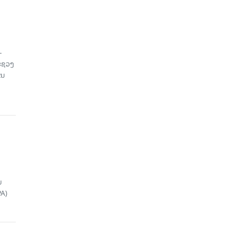
-
ະຊວງ
ານ
ນ
A)