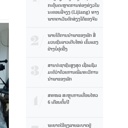
ກະຕຸ້ນຕະຫຼາດການທ່ອງທ່ຽວໃນ
ນະຄອນລີ່ຈຽງ (Lijiang) ທາງ
ພາກຕາເວັນຕົກສ່ຽງໃຕ້ຂອງຈີນ
ພາຍໃຕ້ການນໍາພາຂອງພັກ ສື່
ມວນຊົນລາວເຕີບໃຫຍ່ ເຂັ້ມແຂງ
ຢ່າງບໍ່ຢຸດຢັ້ງ
ສານປະຊາຊົນສູງສຸດ ເຊື່ອມຊຶມ
ມະຕິວ່າດ້ວຍການເພີ່ມທະວີການ
ນຳພາຂອງພັກ
ສທໜລ ສະຫຼຸບການເຄື່ອນໄຫວ
6 ເດືອນຕົ້ນປີ
ພະຍາດໄຂ້ຍຸງລາຍລະບາດຢູ່