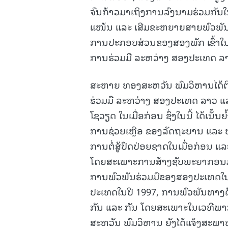
ຈົນກ້າວມາເຖິງການລົງນາມຮ່ວມກັນໃນບ
ແໜ້ນ ແລະ ເສີມຂະຫຍາຍສາຍພົວພັນມ
ການປະກອບສ່ວນຂອງສອງພັກ ເຂົ້າໃນ
ການຮ່ວມມື ລະຫວ່າງ ສອງປະເທດ ລາ
ສະຫາຍ ທອງສະຫວັນ ພົມວິຫານໄດ້ຕີ
ຮ່ວມມື ລະຫວ່າງ ສອງປະເທດ ລາວ 
ໂຊວຽດ ໃນເມື່ອກ່ອນ ຊຶ່ງໃນນີ້ ໄດ້ເນັ
ການຊ່ວຍເຫຼືອ ຂອງລັດຖະບານ ແລະ ປ
ການຕໍ່ສູ້ປົດປ່ອຍຊາດໃນເມື່ອກ່ອນ
ໂດຍສະເພາະການສ້າງຊັບພະຍາກອນມະນຸ
ການພົວພັນຮ່ວມມືຂອງສອງປະເທດໃນ
ປະເທດໃນປີ 1997, ການພົວພັນທາງດ
ກັນ ແລະ ກັນ ໂດຍສະເພາະໃນເວທີພາກພ
ສະຫວັນ ພົມວິຫານ ຍັງໄດ້ແຈ້ງສະພາບ