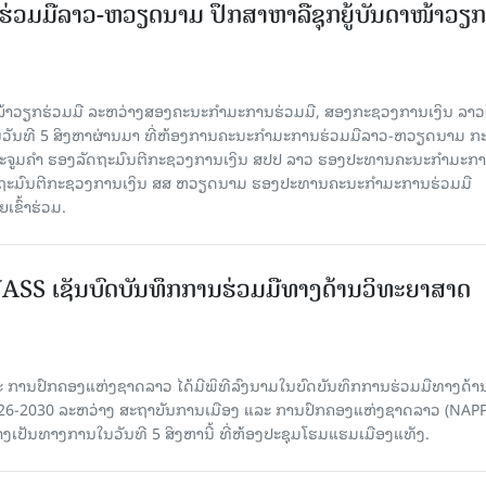
່ວມມືລາວ-ຫວຽດນາມ ປຶກສາຫາລືຊຸກຍູ້ບັນດາໜ້າວຽກ
ໜ້າວຽກຮ່ວມມື ລະຫວ່າງສອງຄະນະກໍາມະການຮ່ວມມື, ສອງກະຊວງການເງິນ ລາວ
ໃນວັນທີ 5 ສິງຫາຜ່ານມາ ທີ່ຫ້ອງການຄະນະກໍາມະການຮ່ວມມືລາວ-ຫວຽດນາມ ກ
ນນະຈູມຄຳ ຮອງລັດຖະມົນຕີກະຊວງການເງິນ ສປປ ລາວ ຮອງປະທານຄະນະກໍາມະກ
ລັດຖະມົນຕີກະຊວງການເງິນ ສສ ຫວຽດນາມ ຮອງປະທານຄະນະກໍາມະການຮ່ວມມື
ຂົ້າຮ່ວມ.
SS ເຊັນບົດບັນທຶກການຮ່ວມມືທາງດ້ານວິທະຍາສາດ
 ການປົກຄອງແຫ່ງຊາດລາວ ໄດ້ມີພິທີລົງນາມໃນບົດບັນທຶກການຮ່ວມມືທາງດ້າ
026-2030 ລະຫວ່າງ ສະຖາບັນການເມືອງ ແລະ ການປົກຄອງແຫ່ງຊາດລາວ (NAPP
ງເປັນທາງການໃນວັນທີ 5 ສິງຫານີ້ ທີ່ຫ້ອງປະຊຸມໂຮມແຮມເມືອງແທັງ.