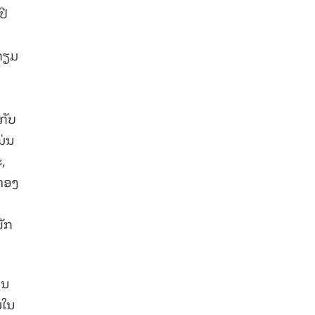
ປີ
ກຽມ
ກັບ
ມ່ນ
,
ທອງ
ພັກ
ທນ
ມໃນ