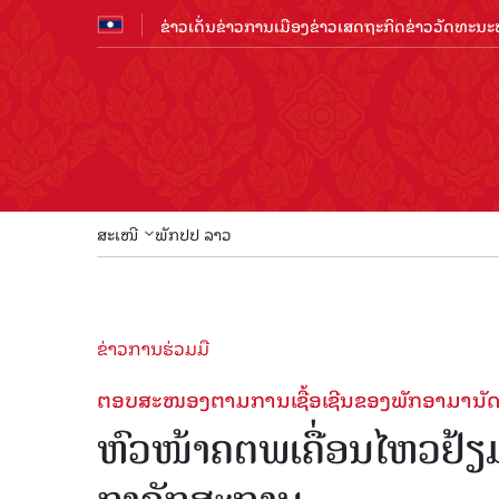
ຂ່າວເດັ່ນ
ຂ່າວການເມືອງ
ຂ່າວເສດຖະກິດ
ຂ່າວວັດທະນະທ
ສະເໜີ
ພັກປປ ລາວ
ຂ່າວການຮ່ວມມື
ຕອບສະໜອງຕາມການເຊື້ອເຊີນຂອງພັກອາມານັ
ຫົວໜ້າຄຕພເຄື່ອນໄຫວຢ້ຽມ