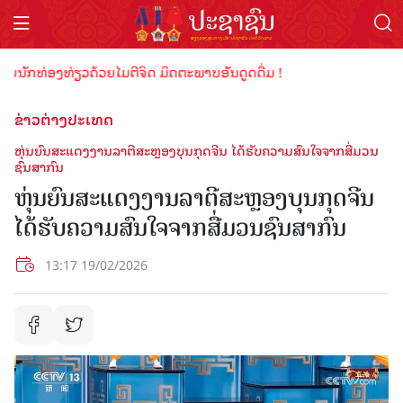
ນັກທ່ອງທ່ຽວດ້ວຍໄມຕີຈິດ ມິດຕະພາບອັນດູດດື່ມ !
ຂ່າວຕ່າງປະເທດ
ຫຸ່ນຍົນສະແດງງານລາຕີສະຫຼອງບຸນກຸດຈີນ ໄດ້ຮັບຄວາມສົນໃຈຈາກສື່ມວນ
ຊົນສາກົນ
ຫຸ່ນຍົນສະແດງງານລາຕີສະຫຼອງບຸນກຸດຈີນ
ໄດ້ຮັບຄວາມສົນໃຈຈາກສື່ມວນຊົນສາກົນ
13:17 19/02/2026