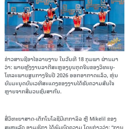
ຂ່າວສານຊີອາໄອລາຍງານ ໃນວັນທີ 18 ກຸມພາ ຜ່ານມາ
ວ່າ: ພາຍຫຼັງງານລາຕີສະຫຼອງບຸນກຸດຈີນຂອງວິທະຍຸ-
ໂທລະພາບສູນກາງຈີນປີ 2026 ອອກອາກາດແລ້ວ, ຫຸ່ນ
ຍົນມະນຸດບົນເວທີສະແດງຂອງງານໄດ້ຮັບຄວາມສົນໃຈ
ຫຼາຍຈາກສື່ມວນຊົນສາກົນ.
ສື່ວິທະຍາສາດ-ເຕັກໂນໂລຊີມີເກກາລິລ ຫຼື Mikelil ຂອງ
ສະຫະລັດ ອາເມຣິກາ ໄດ້ພິມບົດຄວາມ ໂດຍກ່າວວ່າ: “ການ