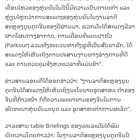
ເຄື່ອນໄຫວຂອງຫຸ່ນຍົນໃນປີນີ້ມີຄວາມເປັນກາຍະກຳ ແລະ
ຫຼ່ຽນໄຫຼກວ່າການສະແດງຂອງຫຸ່ນຍົນໃນງານລາຕີ
ສະຫຼອງບຸນກຸດຈີນຂອງປີຜ່ານມາ, ພວກມັນໄດ້ສະແດງລີລາ
ຜາດໂຜນກາງອາກາດ, ການເຄື່ອນທີ່ແບບປາກົວ
(Parkour) ລວມທັງຂະບວນທ່າກັງຟູທີ່ເປັນສັນຍາລັກ, ໄດ້
ສະແດງໃຫ້ເຫັນເຖິງການປະສານງານທາງຮ່າງກາຍທີ່ດີ
ແລະ ການຄວບຄຸມຈັງຫວະເວລາທີ່ແມ່ນຢຳ”.
ຂ່າວສານລອຍເຕີໄດ້ອອກຂ່າວວ່າ: “ງານລາຕີສະຫຼອງບຸນ
ກຸດຈີນໄດ້ສະແດງໃຫ້ເຫັນເຖິງນະໂຍບາຍອຸດສາຫະ ກຳຂອງ
ຈີນທີ່ກ້າວໜ້າ ກໍຄືຄວາມພະຍາຍາມຂອງຈີນໃນການ
ພັດທະນາຫຸ່ນຍົນມະນຸດ ແລະ ອຸດສາຫະກຳການຜະລິດ”.
ວາລະສານ table Briefings ຂອງເຢຍລະມັນໄດ້ພິມ
ບົດຄວາມໂດຍກ່າວວ່າ: ໃນງານລາຕີສະຫຼອງບຸນກຸດຈີນປີ