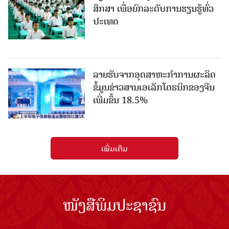
ສຶກສາ ເພື່ອຍົກລະດັບການຮຽນຮູ້ທົ່ວ
ປະເທດ
ລາຍ​ຮັບ​ຈາກ​ອຸດ​ສາ​ຫະ​ກຳ​ການ​ຜະ​ລິດ​
ຂໍ້ມູນຂ່າວສານ​ເອ​ເລັກ​ໂຕ​ຣ​ນິກ​ຂອງ​ຈີນ​ ​
ເພີ່ມຂຶ້ນ 18.5%
ເພີ່ມເຕີມ
ໜັງສືພິມປະຊາຊົນ