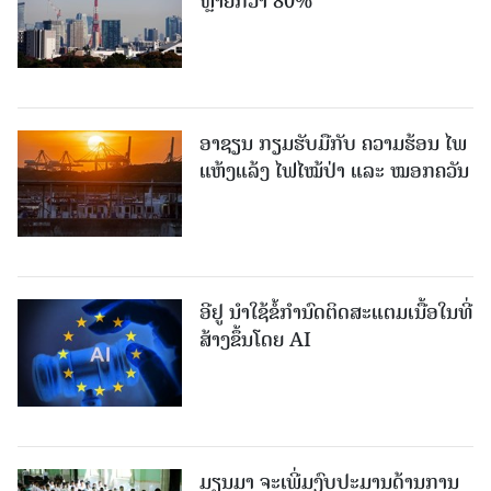
ຫຼາຍກວ່າ 80%
ອາຊຽນ ກຽມຮັບມືກັບ ຄວາມຮ້ອນ ໄພ
ແຫ້ງແລ້ງ ໄຟໄໝ້ປ່າ ແລະ ໝອກຄວັນ
ອີຢູ ນຳໃຊ້ຂໍ້ກຳນົດຕິດສະແຕມເນື້ອໃນທີ່
ສ້າງຂຶ້ນໂດຍ AI
ມຽນມາ ຈະເພີ່ມງົບປະມານດ້ານການ