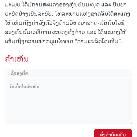
ມະເມຍ ໄດ້ມີການສະແດງຂອງຫຸ່ນຍົນມະນຸດ ແລະ ປັນຍາ
ປະປິດຢ່າງເປັນລະບົບ. ໂທລະພາບແຫ່ງຊາດຈີນໄດ້ສະແດງ
ໃຫ້ເຫັນເຖິງກຳລັງຕົວຈິງດ້ານວິທະຍາສາດ-ເຕັກໂນໂລຊີ
ຂອງຕົນບົນເວທີການສະແດງດັ່ງກ່າວ ແລະ ໄດ້ສະແດງໃຫ້
ເຫັນເຖິງຄວາມພາກພູມໃຈຈາກ “ການຜະລິດໂດຍຈີນ”.
ຄໍາເຫັນ
ສົ່ງຄໍາຄິດເຫັນ