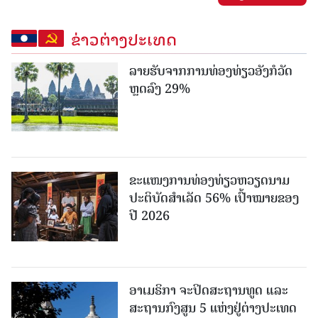
ຂ່າວຕ່າງປະເທດ
ລາຍຮັບຈາກການທ່ອງທ່ຽວອັງກໍວັດ
ຫຼດລົງ 29%
ຂະ​ແໜງ​ການ​ທ່ອງ​ທ່ຽວຫວຽດນາມ ​
ປະ​ຕິ​ບັດ​ສຳ​ເລັດ 56% ເປົ້າ​ໝາຍຂອງ
ປີ 2026
ອາເມຣິກາ ຈະປິດສະຖານທູດ ແ​ລະ
ສະຖານກົງສູນ 5 ແຫ່ງ​ຢູ່​ຕ່າງ​ປະ​ເທດ