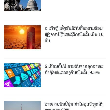
ສ ເກົາຫຼີ ເລັ່ງຮັບມືກັບຄື້ນຄວາມຮ້ອນ
ຫຼັງຈາກມີຜູ້ເສຍຊີວິດເພີ່ມຂຶ້ນເປັນ 16
ຄົນ
6 ເດືອນຕົ້ນປີ ລາຍຮັບຈາກອຸດສາຫະ
ກຳຊັອຟແວຂອງຈີນເພີ່ມຂຶ້ນ 9.5%
ສາຍການບິນຍີ່ປຸ່ນ ກຳໄລສຸດທິຫຼຸດລົງ