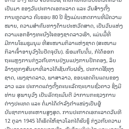
ເປັນມາ ຂອງວັນປະກາດເອກະລາດ ແລະ ວັນສ້າງຕັ້ງ
ການທູດລາວ ຄົບຮອບ 80 ປີ ຊຶ່ງແມ່ນເຫດການທີ່ມີຄວາມ
ໝາຍ, ຄວາມສຳຄັນທາງດ້ານປະຫວັດສາດ, ເປັນວັນແຫ່ງ
ຄວາມເອກອ້າງທະນົງໃຈຂອງຊາດລາວເຮົາ, ແມ່ນມື້ທີ່
ມີການໂຮມຊຸມນຸມ ທີ່ສະໜາມກິລາແຫ່ງຊາດ (ສະໜາມ
ກິລາເຈົ້າອານຸວົງໃນປັດຈຸບັນ). ພ້ອມກັນນັ້ນ, ກໍໄດ້ອອກ
ຖະແຫຼງການກ່ຽວກັບການປ່ຽນແປງການປົກຄອງ, ລຶບ
ລ້າງທຸກໆສັນຍາທີ່ລາວໄດ້ເຊັນກັບຝຣັ່ງ, ປະກາດໃຊ້ທຸງ
ຊາດ, ເພງຊາດລາວ, ພາສາລາວ, ຂອບເຂດດິນແດນຂອງ
ລາວ ແລະ ປະກາດແຕ່ງຕັ້ງຄະນະລັດຖະບານຊົ່ວຄາວ ຊຶ່ງມີ
ທ່ານ ສຸພານຸວົງ ເປັນລັດຖະມົນຕີ ວ່າການກະຊວງການ
ຕ່າງປະເທດ ແລະ ຕໍ່ມາໄດ້ດໍາລົງຕໍາແໜ່ງເປັນຜູ້
ບັນຊາການທະຫານສູງສຸດ. ການປະກາດເອກະລາດວັນທີ
12 ຕຸລາ 1945 ໄດ້ເຮັດໃຫ້ຊາວໂລກໄດ້ຮັບຮູ້ ກ່ຽວກັບຄວາມ
ເປັນຊາດລາວ ຂອງພວກເຮົາ, ຮັບຮູ້ອະທິປະໄຕ ແລະ ເຂດນໍ້າ