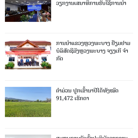
ວຽກງານເສນາທິການຮັບໃຊ້ການນໍາ
ການນຳແຂວງຫຼວງພະບາງ ຢ້ຽມ​ຢາມ
ບໍ​ລິ​ສັດຊີມັງຫຼວງພະບາງ ຈຽງເກີ ຈໍາ
ກັດ
ຄໍາມ່ວນ ປູກເຂົ້ານາປີໄດ້ທັງໝົດ
91,472 ເຮັກຕາ