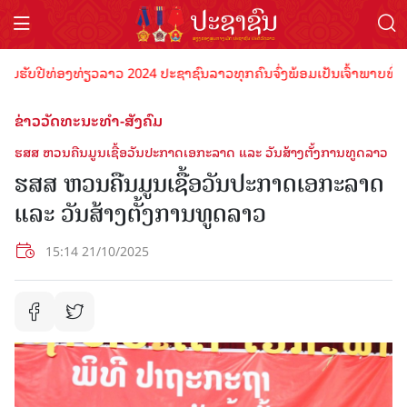
ບປີທ່ອງທ່ຽວລາວ 2024 ປະຊາຊົນລາວທຸກຄົນຈົ່ງພ້ອມເປັນເຈົ້າພາບທີ່ດີ ຕ້ອນ
ຂ່າວວັດທະນະທຳ-ສັງຄົມ
ຮສສ ຫວນຄືນມູນເຊື້ອວັນປະກາດເອກະລາດ ແລະ ວັນສ້າງຕັ້ງການທູດລາວ
ຮສສ ຫວນຄືນມູນເຊື້ອວັນປະກາດເອກະລາດ
ແລະ ວັນສ້າງຕັ້ງການທູດລາວ
15:14 21/10/2025