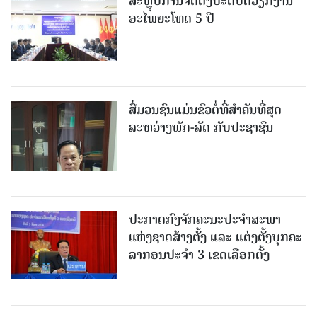
ສະຫຼຸບການຈັດຕັ້ງປະຕິບັດວຽກງານ
ອະໄພຍະໂທດ 5 ປີ
ສື່ມວນຊົນແມ່ນຂົວຕໍ່ທີ່ສໍາຄັນທີ່ສຸດ
ລະຫວ່າງພັກ-ລັດ ກັບປະຊາຊົນ
ປະກາດກົງຈັກຄະນະປະຈໍາສະພາ
ແຫ່ງຊາດສ້າງຕັ້ງ ແລະ ແຕ່ງຕັ້ງບຸກຄະ
ລາກອນປະຈໍາ 3 ເຂດເລືອກຕັ້ງ