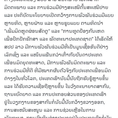
ມິດຕະພາບ ແລະ ການຮ່ວມມືຢ່າງສະເໝີຕົ້ນສະເໝີປາຍ
ແລະ ປະຕິບັດນະໂຍບາຍເປີດກວ້າງການພົວພັນຮ່ວມມືແບບ
ຫຼາຍທິດ, ຫຼາຍຝ່າຍ ແລະ ຫຼາຍຮູບແບບ ຕາມທິດນໍາ
"ເພີ່ມມິດຫຼຸດຜ່ອນສັດຕູ" ແລະ "ການທູດປ້ອງກັນເຫດ
ເພື່ອປົກປັກຮັກສາ ແລະ ພັດທະນາປະເທດຊາດ” ໄດ້ເຮັດໃຫ້
ສປປ ລາວ ມີການພົວພັນຮ່ວມມືທີ່ເປັນມູນເຊື້ອອັນດີຢ່າງ
ເລິກເຊິ່ງ ແລະ ແໜ້ນແຟ້ນກວ່າເກົ່າກັບບັນດາປະເທດ
ເພື່ອນມິດຍຸດທະສາດ, ມີການພົວພັນມິດຕະພາບ ແລະ
ການຮ່ວມມືທີ່ດີ ທີ່ມີໝາກຜົນຕົວຈິງກັບປະເທດເພື່ອນມິດ
ຕ່າງໆໃນທົ່ວໂລກ, ປະເທດເຮົານັບມື້ນັບຖືກຮັບຮູ້ຫຼາຍຂຶ້ນ
ແລະ ໄດ້ຮັບຄວາມເຊື່ອຖືຫຼາຍຂຶ້ນ ໃນວົງຄະນາຍາດສາກົນ,
ຖານະບົດບາດ ແລະ ການປະກອບສ່ວນຂອງປະເທດເຮົາ
ຢູ່ໃນວຽກງານຂອງສາກົນກໍ່ນັບມື້ນັບກວ້າງຂວາງອອກ,
ການສະໜັບສະໜູນ ແລະ ການຊ່ວຍເຫຼືອໃນການ
ພັດທະນາ, ການລົງທຶນຕ່າງປະເທດຢູ່ໃນປະເທດເຮົາກໍ່ນັບ