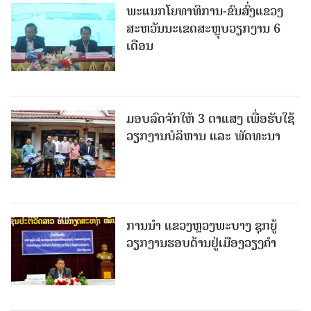
ພະແນກໂຍທາທິການ-ຂົນສົ່ງແຂວງ
ສະຫວັນນະເຂດສະຫຼຸບວຽກງານ 6
ເດືອນ
ມອບລົດຈັກໃຫ້ 3 ຕາແສງ ເພື່ອຮັບໃຊ້
ວຽກງານບໍລິຫານ ແລະ ພັດທະນາ
ການນຳ ແຂວງຫຼວງພະບາງ ຊຸກຍູ້
ວຽກງານຮອບດ້ານຢູ່ເມືອງວຽງຄໍາ