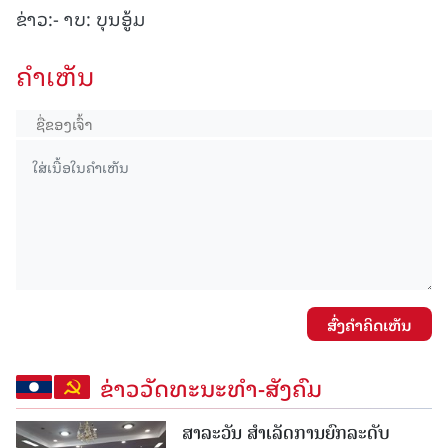
ຂ່າວ:- າບ: ບຸນອູ້ມ
ຄໍາເຫັນ
ສົ່ງຄໍາຄິດເຫັນ
ຂ່າວວັດທະນະທຳ-ສັງຄົມ
ສາລະວັນ ສໍາເລັດການຍົກລະດັບ