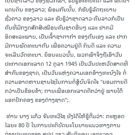
ແດນດິນ ຂອງລາວ; ພ້ອມກັນນັ້ນ. ກໍຮັບຮູ້ລັດຖະບານ
ຊົ່ວຄາວ ຂອງລາວ ແລະ ຮັບຮູ້ວ່າຊາດລາວ-ຄົນລາວກໍເປັນ
ຄົນທີ່ມີກຽດສັກສີເໝືອນຄົນຊາດອື່ນໆ ແລະ ຢາກມີ
ອິດສະລະພາບ, ເປັນເຈົ້າຊາຕາກຳ ຂອງຕົນເອງ ແລະ ຢາກ
ມີການພັດທະນາຕົນ ເພື່ອຄວາມຢູ່ດີ ກິນດີ ແລະ ຄວາມ
ຈະເລີນວັດທະນາ. ຍ້ອນແນວນັ້ນ, ພວກເຮົາຈຶ່ງຖືເອົາວັນ
ປະກາດເອກະລາດ 12 ຕຸລາ 1945 ເປັນວັນປະຫວັດສາດທີ່
ສໍາຄັນຂອງຊາດ, ເປັນວັນແຫ່ງຄວາມເອກອ້າງທະນົງໃຈ ຕໍ່
ຄວາມອາດຫານຊານໄຊໃນການຕໍ່ສູ້ບົນຈິດໃຈ "ຍອມຕາຍດີ
ກວ່າເປັນຂ້ອຍຂ້າ; ຕາຍເພື່ອເອກະລາດດີກວ່າຢູ່ ພາຍໃຕ້
ແອກປົກຄອງ ຂອງຕ່າງຊາດ";.
‎ ທ່ານ ນາງ ແກ້ວ ຈັນທະວີໄຊ ຍັງໄດ້ໃຫ້ຮູ້ຕື່ມວ່າ: ຕະຫຼອດ
ໄລຍະ 80 ປີ ໃນການປະຕິບັດນະໂນບາຍແນວທາງການ
ຕ່າງປະເທດຂອງ ສປປ ລາວ ສັນຕິພາບ ເອກະລາດ