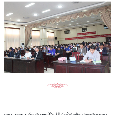
ທ່ານ ນາງ ແກ້ວ ຈັນທະວີໄຊ ໄດ້ຍົກໃຫ້ເຫັນປະຫວັດຄວາມ