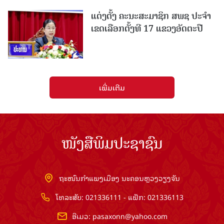
ແຕ່ງຕັ້ງ ຄະນະສະມາຊິກ ສພຊ ປະຈຳ
ເຂດເລືອກຕັ້ງທີ 17 ແຂວງອັດຕະປື
ເພີ່ມເຕີມ
ໜັງສືພິມປະຊາຊົນ
ຖະໜົນກຳແພງເມືອງ ນະຄອນຫຼວງວຽງຈັນ
ໂທລະສັບ: 021336111 - ແຟັກ: 021336113
ອີເມວ:
pasaxonn@yahoo.com