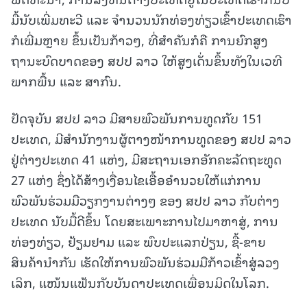
ມື້ນັບເພີ່ມທະວີ ແລະ ຈຳນວນນັກທ່ອງທ່ຽວເຂົ້າປະເທດເຮົາ
ກໍເພີ່ມຫຼາຍ ຂຶ້ນເປັນກ້າວໆ, ທີ່ສໍາຄັນກໍຄື ການຍົກສູງ
ຖານະບົດບາດຂອງ ສປປ ລາວ ໃຫ້ສູງເດັ່ນຂຶ້ນທັງໃນເວທີ
ພາກພື້ນ ແລະ ສາກົນ.
ປັດຈຸບັນ ສປປ ລາວ ມີສາຍພົວພັນການທູດກັບ 151
ປະເທດ, ມີສຳນັກງານຜູ້ຕາງໜ້າການທູດຂອງ ສປປ ລາວ
ຢູ່ຕ່າງປະເທດ 41 ແຫ່ງ, ມີສະຖານເອກອັກຄະລັດຖະທູດ
27 ແຫ່ງ ຊຶ່ງໄດ້ສ້າງເງື່ອນໄຂເອື້ອອຳນວຍໃຫ້ແກ່ການ
ພົວພັນຮ່ວມມືວຽກງານຕ່າງໆ ຂອງ ສປປ ລາວ ກັບຕ່າງ
ປະເທດ ນັບມື້ດີຂຶ້ນ ໂດຍສະເພາະການໄປມາຫາສູ່, ການ
ທ່ອງທ່ຽວ, ຢ້ຽມຢາມ ແລະ ພົບປະແລກປ່ຽນ, ຊື້-ຂາຍ
ສິນຄ້ານຳກັນ ເຮັດໃຫ້ການພົວພັນຮ່ວມມືກ້າວເຂົ້າສູ່ລວງ
ເລິກ, ແໜ້ນແຟ້ນກັບບັນດາປະເທດເພື່ອນມິດໃນໂລກ.