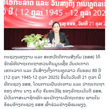
ກະຊວງແຮງງານ ແລະ ສະຫວັດດີການສັງຄົມ (ຮສສ) ໄດ້
ຈັດພິທີປາຖະກະຖາຫວນຄືນມູນເຊື້ອ ວັນປະກາດ
ເອກະລາດ ແລະ ວັນສ້າງຕັ້ງການທູດລາວ ຄົບຮອບ 80 ປີ
(12 ຕຸລາ 1945-12 ຕຸລາ 2025) ຂຶ້ນໃນວັນທີ 21 ຕຸລາ ນີ້
ທີ່ກະຊວງ ຮສສ, ໂດຍການເປັນປະທານ ແລະ ປາຖະກະຖາ
ຂອງ ທ່ານ ນາງ ແກ້ວ ຈັນທະວີໄຊ ຮອງລັດຖະມົນຕີ ຮສສ,
ມີບັນດາສະມາຊິກພັກ-ພະນັກງານລັດຖະກອນ ພາຍໃນ
ອ້ອມຂ້າງກະຊວງ ຮສສ ເຂົ້າຮ່ວມຢ່າງພ້ອມພຽງ.