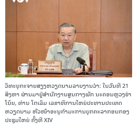
ວິທະຍຸກະຈາຍສຽງຫວຽດນາມລາຍງານວ່າ: ໃນວັນທີ 21
ສິງຫາ ຜ່ານມາຢູ່ສຳນັກງານສູນກາງພັກ ນະຄອນຫຼວງຮ່າ
ໂນ້ຍ, ທ່ານ ໂຕເລິມ ເລຂາທິການໃຫຍ່ປະທານປະເທດ
ຫວຽດນາມ ຫົວໜ້າອະນຸກຳມະການບຸກຄະລາກອນກອງ
ປະຊຸມໃຫຍ່ ຄັ້ງທີ XIV