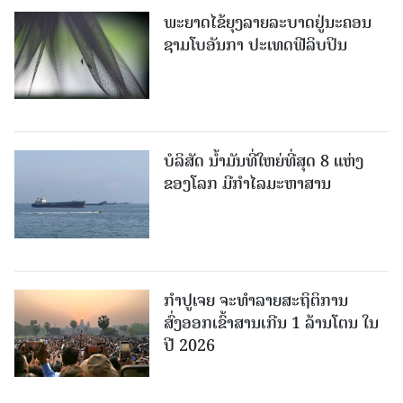
ພະຍາດໄຂ້ຍຸງລາຍລະບາດຢູ່ນະຄອນ
ຊາມໂບ​ອັນກາ ປະເທດຟີລິບປິນ
ບໍລິສັດ ນ້ຳມັນທີ່ໃຫຍ່ທີ່ສຸດ 8 ແຫ່ງ
ຂອງໂລກ ມີກຳໄລມະຫາສານ
ກຳປູເຈຍ ຈະທຳລາຍສະຖິຕິການ
ສົ່ງອອກເຂົ້າສານເກີນ 1 ລ້ານໂຕນ ໃນ
ປີ 2026