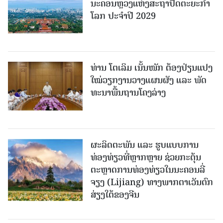
ນະຄອນຫຼວງແຫ່ງສະຖາປັດຕະຍະກຳ
ໂລກ ປະຈຳປີ 2029
ທ່ານ ໂຕ​ເລິມ ເນັ້ນໜັກ ຕ້ອງ​ປ່ຽນ​ແປງ​
ໃໝ່​ວຽກ​ງານ​ວາງ​ແຜນ​ຜັງ ແລະ ​ພັດ​
ທະ​ນາ​ພື້ນ​ຖານ​ໂຄງ​ລ່າງ
ຜະລິດຕະພັນ ແລະ ຮູບແບບການ
ທ່ອງທ່ຽວທີ່ຫຼາກຫຼາຍ ຊ່ວຍກະຕຸ້ນ
ຕະຫຼາດການທ່ອງທ່ຽວໃນນະຄອນລີ່
ຈຽງ (Lijiang) ທາງພາກຕາເວັນຕົກ
ສ່ຽງໃຕ້ຂອງຈີນ