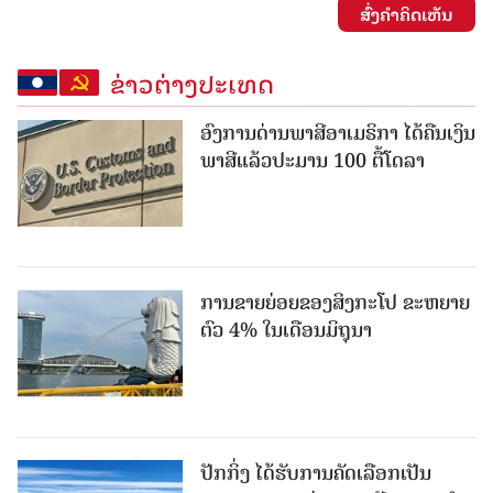
ສົ່ງຄໍາຄິດເຫັນ
ຂ່າວຕ່າງປະເທດ
ອົງການດ່ານພາສີອາເມຣິກາ ໄດ້ຄືນເງິນ
ພາສີແລ້ວປະມານ 100 ຕື້ໂດລາ
ການຂາຍຍ່ອຍຂອງສິງກະໂປ ຂະຫຍາຍ
ຕົວ 4% ໃນເດືອນມິຖຸນາ
ປັກກິ່ງ ໄດ້ຮັບການຄັດເລືອກເປັນ