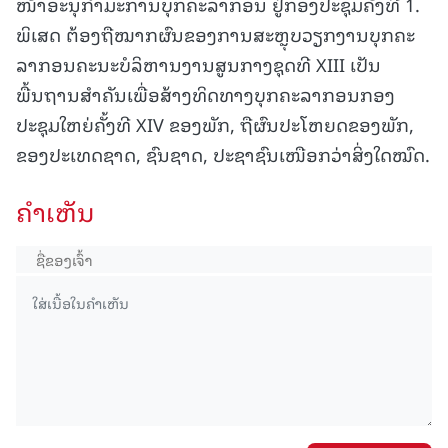
ໜ້າອະນຸກຳມະການບຸກຄະລາກອນ ຢູ່ກອງປະຊຸມຄັ້ງທີ 1.
ພິເສດ ຕ້ອງຖືໝາກຜົນຂອງການສະຫຼຸບວຽກງານບຸກຄະ
ລາກອນຄະນະບໍລິຫານງານສູນກາງຊຸດທີ XIII ເປັນ
ພື້ນຖານສຳຄັນເພື່ອສ້າງທິດທາງບຸກຄະລາກອນກອງ
ປະຊຸມໃຫຍ່ຄັ້ງທີ XIV ຂອງພັກ, ຖືຜົນປະໂຫຍດຂອງພັກ,
ຂອງປະເທດຊາດ, ຊົນຊາດ, ປະຊາຊົນເໜືອກວ່າສິ່ງໃດໝົດ.
ຄໍາເຫັນ