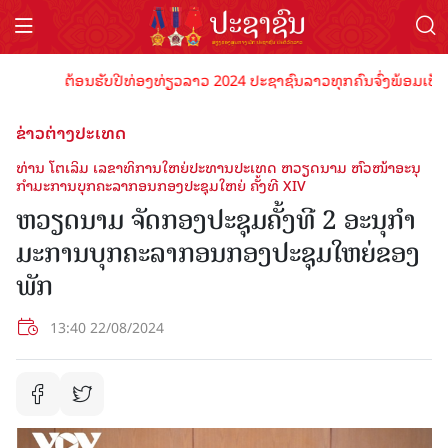
ຕ້ອນຮັບປີທ່ອງທ່ຽວລາວ 2024 ປະຊາຊົນລາວທຸກຄົນຈົ່ງພ້ອມເປັນເຈົ້
ຂ່າວຕ່າງປະເທດ
ທ່ານ ໂຕເລິມ ເລຂາທິການໃຫຍ່ປະທານປະເທດ ຫວຽດນາມ ຫົວໜ້າອະນຸ
ກຳມະການບຸກຄະລາກອນກອງປະຊຸມໃຫຍ່ ຄັ້ງທີ XIV
ຫວຽດນາມ ຈັດກອງ​ປະ​ຊຸມ​ຄັ້ງ​ທີ 2 ອະ​ນຸ​ກຳ​
ມະ​ການ​ບຸກ​ຄະ​ລາ​ກອນກອງ​ປະ​ຊຸມ​ໃຫຍ່​ຂອງ​
ພັກ
13:40 22/08/2024