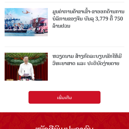
ມູນຄ່າການຄ້າຂາເຂົ້າ-ຂາອອກດ້ານການ
ບໍລິການຂອງຈີນ ບັນລຸ 3,779 ຕື້ 750
ລ້ານຢວນ
ຫວຽດນາມ ສ້າງກົດລະບຽບພັກໃຫ້ມີ
ວິທະຍາສາດ ແລະ ປະຕິບັດງ່າຍດາຍ
ເພີ່ມເຕີມ