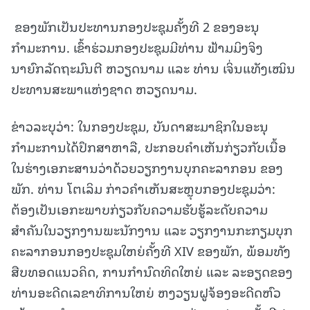
ຂອງພັກເປັນປະທານກອງປະຊຸມຄັ້ງທີ 2 ຂອງອະນຸ
ກຳມະການ. ເຂົ້າຮ່ວມກອງປະຊຸມມີທ່ານ ຟ້າມມິງຈິງ
ນາຍົກລັດຖະມົນຕີ ຫວຽດນາມ ແລະ ທ່ານ ເຈິ່ນແທັງເໝິນ
ປະທານສະພາແຫ່ງຊາດ ຫວຽດນາມ.
ຂ່າວລະບຸວ່າ: ໃນກອງປະຊຸມ, ບັນດາສະມາຊິກໃນອະນຸ
ກຳມະການໄດ້ປຶກສາຫາລື, ປະກອບຄຳເຫັນກ່ຽວກັບເນື້ອ
ໃນຮ່າງເອກະສານວ່າດ້ວຍວຽກງານບຸກຄະລາກອນ ຂອງ
ພັກ. ທ່ານ ໂຕເລິມ ກ່າວຄຳເຫັນສະຫຼຸບກອງປະຊຸມວ່າ:
ຕ້ອງເປັນເອກະພາບກ່ຽວກັບຄວາມຮັບຮູ້ລະດັບຄວາມ
ສຳຄັນໃນວຽກງານພະນັກງານ ແລະ ວຽກງານກະກຽມບຸກ
ຄະລາກອນກອງປະຊຸມໃຫຍ່ຄັ້ງທີ XIV ຂອງພັກ, ພ້ອມທັງ
ສືບທອດແນວຄິດ, ການກຳນົດທິດໃຫຍ່ ແລະ ລະອຽດຂອງ
ທ່ານອະດີດເລຂາທິການໃຫຍ່ ຫງວຽນຝູຈ້ອງອະດີດຫົວ