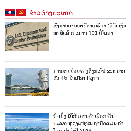
ຂ່າວຕ່າງປະເທດ
ອົງການດ່ານພາສີອາເມຣິກາ ໄດ້ຄືນເງິນ
ພາສີແລ້ວປະມານ 100 ຕື້ໂດລາ
ການຂາຍຍ່ອຍຂອງສິງກະໂປ ຂະຫຍາຍ
ຕົວ 4% ໃນເດືອນມິຖຸນາ
ປັກກິ່ງ ໄດ້ຮັບການຄັດເລືອກເປັນ
ນະຄອນຫຼວງແຫ່ງສະຖາປັດຕະຍະກຳ
ໂລກ ປະຈຳປີ 2029