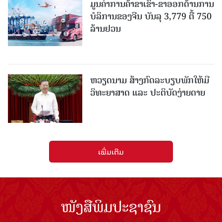
ມູນຄ່າການຄ້າຂາເຂົ້າ-ຂາອອກດ້ານການ
ບໍລິການຂອງຈີນ ບັນລຸ 3,779 ຕື້ 750
ລ້ານຢວນ
ຫວຽດນາມ ສ້າງກົດລະບຽບພັກໃຫ້ມີ
ວິທະຍາສາດ ແລະ ປະຕິບັດງ່າຍດາຍ
ເພີ່ມເຕີມ
ໜັງສືພິມປະຊາຊົນ