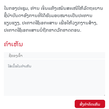
ໃນກອງປະຊຸມ, ທ່ານ ເຈິ່ນແທັງເໝິນສະເໜີໃຫ້ລັດຖະບານ
ຊີ້ນຳບັນດາອົງການທີ່ໄດ້ຮັບມອບໝາຍເປັນປະທານ
ຮຽບຮຽງ, ປະກາດໃຊ້ເອກະສານ ເພື່ອໃຫ້ວຽກງານສ້າງ,
ປະກາດໃຊ້ເອກະສານບໍ່ຖືກຂາດວັກຂາດຕອນ.
ຄໍາເຫັນ
ສົ່ງຄໍາຄິດເຫັນ