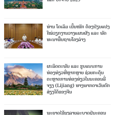
ທ່ານ ໂຕ​ເລິມ ເນັ້ນໜັກ ຕ້ອງ​ປ່ຽນ​ແປງ​
ໃໝ່​ວຽກ​ງານ​ວາງ​ແຜນ​ຜັງ ແລະ ​ພັດ​
ທະ​ນາ​ພື້ນ​ຖານ​ໂຄງ​ລ່າງ
ຜະລິດຕະພັນ ແລະ ຮູບແບບການ
ທ່ອງທ່ຽວທີ່ຫຼາກຫຼາຍ ຊ່ວຍກະຕຸ້ນ
ຕະຫຼາດການທ່ອງທ່ຽວໃນນະຄອນລີ່
ຈຽງ (Lijiang) ທາງພາກຕາເວັນຕົກ
ສ່ຽງໃຕ້ຂອງຈີນ
ພະຍາດໄຂ້ຍຸງລາຍລະບາດຢູ່ນະຄອນ