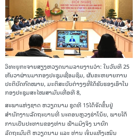
ວິທະຍຸກະຈາຍສຽງຫວຽດນາມລາຍງານວ່າ: ໃນວັນທີ 25
ທັນວາຜ່ານມາກອງປະຊຸມເຊື່ອມຊຶມ, ຜັນຂະຫຍາຍການ
ປະຕິບັດກົດໝາຍ, ມະຕິສະບັບຕ່າງໆທີ່ໄດ້ຮັບຮອງເອົາໃນ
ກອງປະຊຸມສະໄໝສາມັນເທື່ອທີ 8,
ສະພາແຫ່ງຊາດ ຫວຽດນາມ ຊຸດທີ 15ໄດ້ຈັດຂຶ້ນຢູ່
ສຳນັກງານລັດຖະບານທີ່ ນະຄອນຫຼວງຮ່າໂນ້ຍ, ພາຍໃຕ້
ການເປັນປະທານຂອງທ່ານ ຟ້າມມິງຈິງ ນາຍົກ
ລັດຖະມົນຕີ ຫວຽດນາມ ແລະ ທ່ານ ເຈິ່ນແທັງເໝິນ