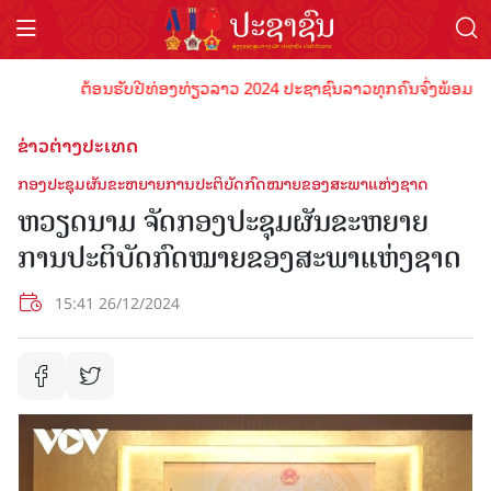
ຕ້ອນຮັບປີທ່ອງທ່ຽວລາວ 2024 ປະຊາຊົນລາວທຸກຄົນຈົ່ງພ້ອມເປັນເຈົ້
ຂ່າວຕ່າງປະເທດ
ກອງປະຊຸມຜັນຂະຫຍາຍການປະຕິບັດກົດໝາຍຂອງສະພາແຫ່ງຊາດ
ຫວຽດນາມ ຈັດກອງປະຊຸມຜັນຂະຫຍາຍ
ການປະຕິບັດກົດໝາຍຂອງສະພາແຫ່ງຊາດ
15:41 26/12/2024