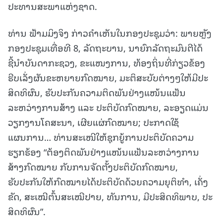
ປະທານສະພາແຫ່ງຊາດ.
ທ່ານ ຟ້າມມິງຈິງ ກ່າວຄຳເຫັນໃນກອງປະຊຸມວ່າ: ພາຍຫຼັງ
ກອງປະຊຸມເທື່ອທີ
8, ລັດຖະບານ, ນາຍົກລັດຖະມົນຕີໄດ້
ຊີ້ນຳບັນດາກະຊວງ, ຂະແໜງການ, ທ້ອງຖິ່ນທີ່ກ່ຽວຂ້ອງ
ຮີບເລັ່ງຜັນຂະຫຍາຍກົດໝາຍ, ມະຕິສະບັບຕ່າງໆໃຫ້ມີປະ
ສິດທິຜົນ, ຮັບປະກັນຄວາມຕິດພັນຢ່າງແໜ້ນແຟ້ນ
ລະຫວ່າງການສ້າງ ແລະ ປະຕິບັດກົດໝາຍ, ລະອຽດແມ່ນ
ວຽກງານໂຄສະນາ, ເຜີຍແຜ່ກົດໝາຍ; ປະກາດໃຊ້
ແຜນການ… ທ່ານສະເໜີໃຫ້ຊຸກຍູ້ການປະຕິບັດຄວາມ
ຮຽກຮ້ອງ “ຕ້ອງຕິດພັນຢ່າງແໜ້ນແຟ້ນລະຫວ່າງການ
ສ້າງກົດໝາຍ ກັບການຈັດຕັ້ງປະຕິບັດກົດໝາຍ,
ຮັບປະກັນໃຫ້ກົດໝາຍໄດ້ປະຕິບັດດ້ວຍຄວາມຍຸຕິທຳ, ເຄັ່ງ
ຂັດ, ສະເໝີຕົ້ນສະເໝີປາຍ, ທັນການ, ມີປະສິດທິພາບ, ປະ
ສິດທິຜົນ”.