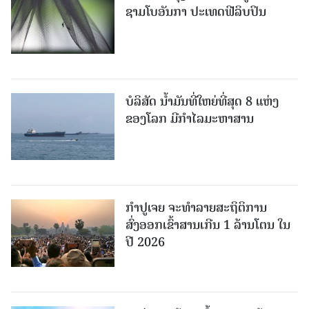
ຊາມໂບ​ອັນກາ ປະເທດຟີລິບປິນ
ບໍລິສັດ ນ້ຳມັນທີ່ໃຫຍ່ທີ່ສຸດ 8 ແຫ່ງ
ຂອງໂລກ ມີກຳໄລມະຫາສານ
ກຳປູເຈຍ ຈະທຳລາຍສະຖິຕິການ
ສົ່ງອອກເຂົ້າສານເກີນ 1 ລ້ານໂຕນ ໃນ
ປີ 2026