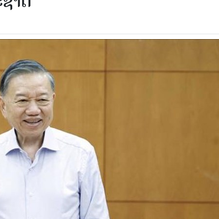
ະ​ຊາດ