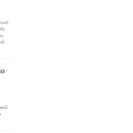
ະ​ບໍ​
ັບ​
ູນ​
ໍ່​
າດ
ສະນີ
ນ