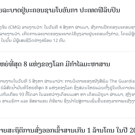
ຍລະບາດຢູ່ນະຄອນຊາມໂບ​ອັນກາ ປະເທດຟີລິບປິນ
ີນ (CMG) ລາຍງານວ່າ: ໃນວັນທີ 4 ສິງ​ຫາ ຜ່ານມາ, ອົງການ​ປົກ​ຄອງນະຄອນຊ
ລາຍ​ງານວ່າ, ເກີດ​ການລະບາດ​ຂອງພະຍາດໄຂ້ຍຸງລາຍຢູ່ນະຄອນດັ່ງກ່າວ, ໂດຍມີຜູ້
, ໃນນັ້ນ ມີຜູ້ເສຍຊີວິດຢ່າງໜ້ອຍ 12 ຄົນ.
ທີ່ໃຫຍ່ທີ່ສຸດ 8 ແຫ່ງຂອງໂລກ ມີກຳໄລມະຫາສານ
າຍງານໃນວັນທີ 5 ສິງຫາ ຜ່ານມາວ່າ: ການວິເຄາະຂອງໜັງສືພິມ The Guardi
 ບໍລິສັດນ້ຳມັນທີ່ໃຫຍ່ທີ່ສຸດ 8 ແຫ່ງຂອງໂລກ ຊຶ່ງສ່ວນໃຫຍ່ແມ່ນຕັ້ງຢູ່ໃນບັນດາປ
ມກັນເກືອບ 93 ຕື້ໂດລາ ໃນລະຫວ່າງເດືອນເມສາ ຫາ ເດືອນມິຖຸນາ ຜ່ານມາ, ຫຼັງຈ
າເມຣິກາ ແລະ ອິສຣາແອນ ຕໍ່ອີຣານ ຊຶ່ງນຳໄປສູ່ການເພີ່ມຂຶ້ນຂອງລາຄາພະລັງ
ຍສະຖິຕິການສົ່ງອອກເຂົ້າສານເກີນ 1 ລ້ານໂຕນ ໃນປີ 