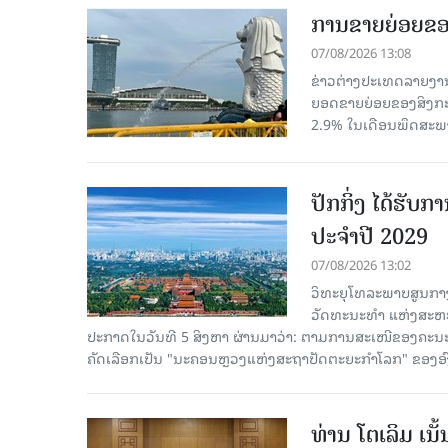
ການຂາຍຍ່ອຍຂອ
07/08/2026 13:08
ຂ່າວຕ່າງປະເທດລາຍງານວ
ຍອດຂາຍຍ່ອຍຂອງສິງກະໂປ
2.9% ໃນເດືອນພຶດສະພ
ປັກກິ່ງ ໄດ້ຮັ
ປະຈຳປີ 2029
07/08/2026 13:02
ວິທະຍຸໂທລະພາບສູນກາງ
ວັດທະນະທຳ ແຫ່ງສະຫະປະ
ປະກາດໃນວັນທີ 5 ສິງຫາ ຜ່ານມາວ່າ: ຕາມການສະເໜີຂອງຄະນະ
ຄັດ​ເລືອກເປັນ "ນະຄອນຫຼວງແຫ່ງສະຖາປັດຕະຍະກຳໂລກ" ຂອງອ
ທ່ານ ໂຕ​ເລິມ ເນ