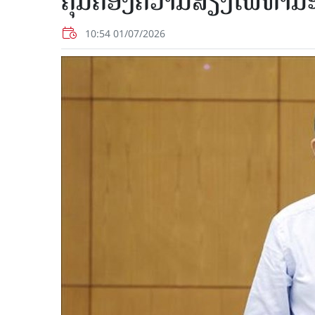
ຄຸ້ມ​ຄອງ​ຄວາມສ່ຽງ​ໄພ​ທຳ​ມ
10:54 01/07/2026