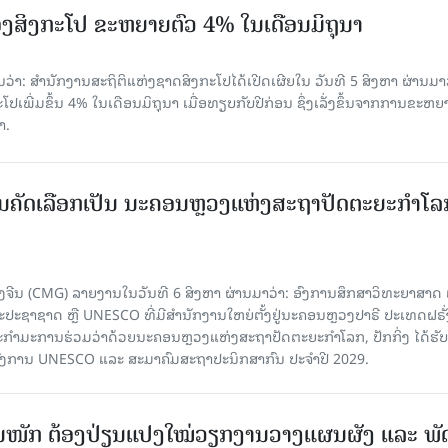
ງສິງກະໂປ ຂະຫຍາຍຕົວ 4% ໃນເດືອນມິຖຸນາ
່າ: ສຳນັກງານສະຖິຕິແຫ່ງຊາດສິງກະໂປໄດ້ເປີດເຜີຍໃນ ວັນທີ 5 ສິງຫາ ຜ່ານມາວ
ເພີ່ມຂຶ້ນ 4% ໃນເດືອນມິຖຸນາ ເມື່ອທຽບກັບປີກ່ອນ ຊຶ່ງເລັ່ງຂຶ້ນຈາກການຂະຫຍ
າ.
ບການຄັດເລືອກເປັນ ນະຄອນຫຼວງແຫ່ງສະຖາປັດຕະຍະກຳໂລ
ຈີນ (CMG) ລາຍງານໃນວັນທີ 6 ສິງຫາ ຜ່ານມາວ່າ: ອົງການສຶກສາວິທະຍາສາດ
ຊາຊາດ ຫຼື UNESCO ທີ່ມີສຳນັກງານໃຫຍ່ຕັ້ງຢູ່ນະຄອນ​ຫຼວງປາຣີ ປະເທດຝຣັ່ງ
ກຳມະການຮ່ວມວ່າດ້ວຍນະຄອນຫຼວງແຫ່ງສະຖາປັດຕະຍະກຳໂລກ, ປັກກິ່ງ ໄດ້ຮັ
ົງການ UNESCO ແລະ ສະມາ​ຄົມສະຖາປະນິກສາກົນ ປະຈຳປີ 2029.
ັ້ນໜັກ ຕ້ອງ​ປ່ຽນ​ແປງ​ໃໝ່​ວຽກ​ງານ​ວາງ​ແຜນ​ຜັງ ແລະ ​ພັດ