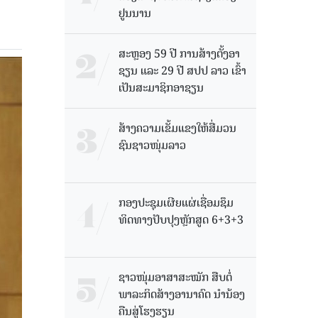
ຢູນນານ
ສະຫຼອງ 59 ປີ ການສ້າງຕັ້ງອາ
ຊຽນ ແລະ 29 ປີ ສປປ ລາວ ເຂົ້າ
ເປັນສະມາຊິກອາຊຽນ
ສ້າງຄວາມເຂັ້ມແຂງໃຫ້ສື່ມວນ
ຊົນຊາວໜຸ່ມລາວ
ກອງປະຊຸມເຜີຍແຜ່ເຊື່ອມຊຶມ
ທິດທາງປັບປຸງຫຼັກສູດ 6+3+3
ຊາວໜຸ່ມອາສາສະໝັກ ສືບຕໍ່
ພາລະກິດສ້າງອານາຄົດ ນໍານ້ອງ
ຄືນສູ່ໂຮງຮຽນ