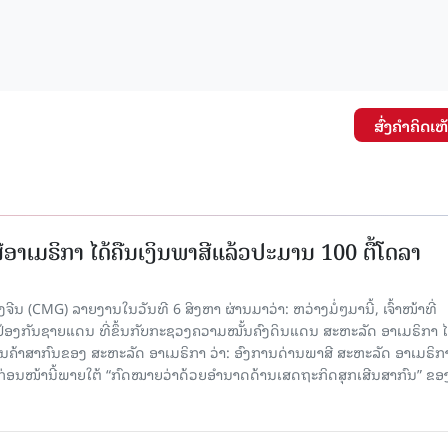
ສົ່ງຄໍາຄິດເຫ
ອາເມຣິກາ ໄດ້ຄືນເງິນພາສີແລ້ວປະມານ 100 ຕື້ໂດລາ
ນ (CMG) ລາຍງານໃນວັນທີ 6 ສິງຫາ ຜ່ານມາວ່າ: ຫວ່າງມໍ່ໆມານີ້, ເຈົ້າໜ້າທີ່
ປ້ອງກັນຊາຍແດນ ທີ່ຂຶ້ນກັບກະຊວງຄວາມໝັ້ນຄົງດິນແດນ ສະຫະລັດ ອາເມຣິກາ ໄ
ນຄ້າສາກົນຂອງ ສະຫະລັດ ອາເມຣິກາ ວ່າ: ອົງການດ່ານພາສີ ສະຫະລັດ ອາເມຣິກາ
ບກ່ອນໜ້ານີ້ພາຍໃຕ້ “ກົດໝາຍວ່າດ້ວຍອຳນາດດ້ານເສດຖະກິດສຸກເສີນສາກົນ” ຂອ