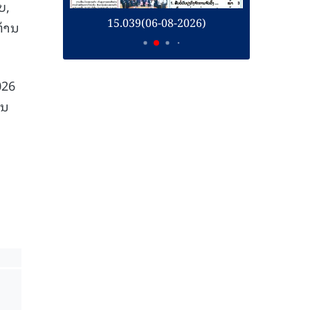
ບ,
26)
15.039(06-08-2026)
1
ຕ້ານ
026
ັນ