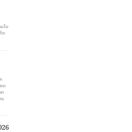
າມໂບ​
ຕິດ
an
ະເທດ
າກ
ງານ
2026