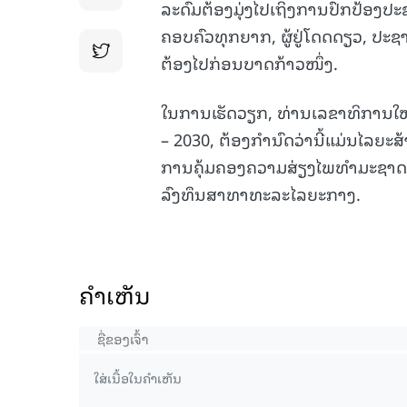
ລະດົມຕ້ອງມຸ່ງໄປເຖິງການປົກປ້ອງປະຊາຊ
ຄອບຄົວທຸກຍາກ, ຜູ້ຢູ່ໂດດດຽວ, ປະຊ
ຕ້ອງໄປກ່ອນບາດກ້າວໜຶ່ງ.
ໃນການເຮັດວຽກ, ທ່ານເລຂາທິການ
– 2030, ຕ້ອງກຳນົດວ່ານີ້ແມ່ນໄລຍ
ການຄຸ້ມຄອງຄວາມສ່ຽງໄພທຳມະຊາດ,
ລົງທຶນສາທາທະລະໄລຍະກາງ.
ຄໍາເຫັນ