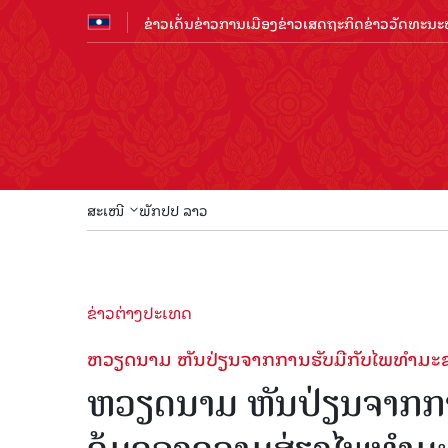
ຂ່າວເດັ່ນ
ຂ່າວການເມືອງ
ຂ່າວເສດຖະກິດ
ຂ່າວວັດທະນະທ
ສະເໜີ
ພັກປປ ລາວ
ຂ່າວຕ່າງປະເທດ
ຫວຽດນາມ ຫັນ​ປ່ຽນ​ຈາກ​ການ​ຮັບ​ມື​ກັບ​ໄພ​ທຳ​ມະ​ຊ
ຫວຽດນາມ ຫັນ​ປ່ຽນ​ຈາກ​ການ​ຮ