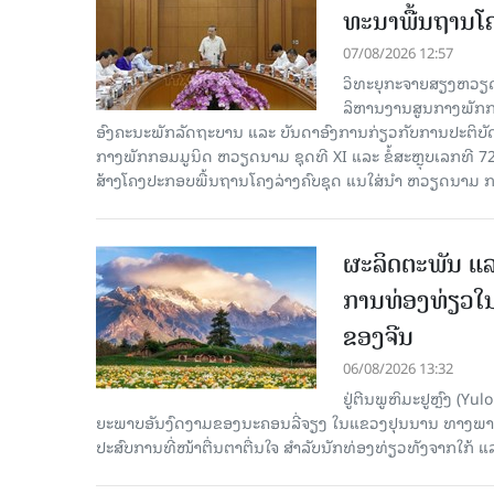
ທະ​ນາ​ພື້ນ​ຖານ​ໂ
07/08/2026 12:57
ວິທະຍຸກະຈາຍສຽງຫວຽດນາມລ
ລິ​ຫານ​ງານ​ສູນ​ກາງ​ພັກ
ອົງ​ຄະ​ນະ​ພັກ​ລັດ​ຖະ​ບານ ແລະ ບັນ​ດາ​ອົງ​ການ​ກ່ຽວ​ກັບ​ການ​ປະ​ຕິ​
ກາງ​ພັກ​ກອມ​ມູ​ນິດ ຫວຽດ​ນາມ ຊຸດ​ທີ XI ແລະ ຂໍ້​ສະ​ຫຼຸບ​ເລກ​ທີ 72
ສ້າງ​ໂຄງ​ປະ​ກອບ​ພື້ນ​ຖານ​ໂຄງ​ລ່າງຄົບ​ຊຸດ ແນ​ໃສ່​ນຳ ຫວຽດ​ນາມ ກ
ຜະລິດຕະພັນ ແລ
ການທ່ອງທ່ຽວໃນ
ຂອງຈີນ
06/08/2026 13:32
ຢູ່ຕີນພູຫິມະຢູຫຼົງ (
ຍະພາບອັນງົດງາມຂອງນະຄອນລີ່ຈຽງ ໃນແຂວງຢຸນນານ ທາງພາກຕາເ
ປະສົບການທີ່ໜ້າຕື່ນຕາຕື່ນໃຈ ສຳລັບນັກທ່ອງທ່ຽວທັງຈາກໃກ້ ແ