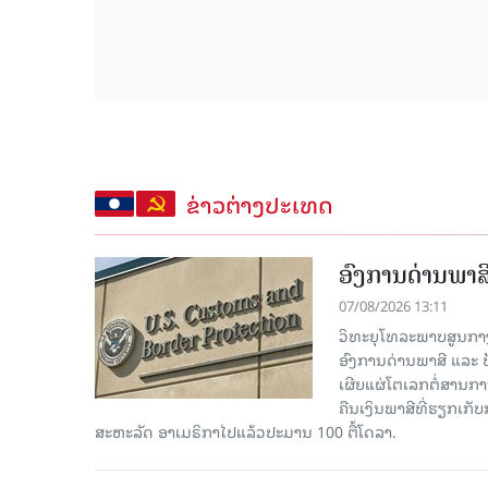
ຂ່າວຕ່າງປະເທດ
ອົງການດ່ານພາສີ
07/08/2026 13:11
ວິທະຍຸໂທລະພາບສູນກາງຈີ
ອົງການດ່ານພາສີ ແລະ 
ເຜີຍແຜ່ໂຕເລກຕໍ່ສານກາ
ຄືນເງິນພາສີທີ່ຮຽກເກັ
ສະຫະລັດ ອາເມຣິກາໄປແລ້ວປະມານ 100 ຕື້ໂດລາ.