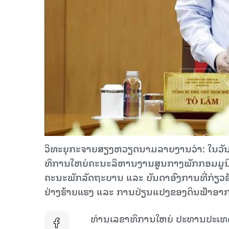
ວິທະຍຸກະຈາຍສຽງຫວຽດນາມລາຍງານວ່າ: ໃນ​ວັນ​ທີ 29
ທິ​ການ​ໃຫຍ່ຄະ​ນະ​ລິ​ຫານ​ງານ​ສູນ​ກາງ​ພັກ​ກອມ​ມູ​
ຄະ​ນະ​ພັກ​ລັດ​ຖະ​ບານ ແລະ ບັນ​ດາ​ອົງ​ການ​ທີ່​ກ່ຽວ​ຂ
ຢ່າງ​ຮ້າຍ​ແຮງ ແລະ ການ​ປ່ຽນ​ແປງ​ຂອງ​ດິນ​ຟ້າ​ອາ​
ທ່ານເລຂາທິການໃຫຍ່ ປະທານປະເທດ ຊີ