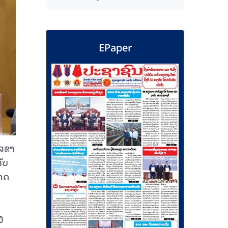
EPaper
​ຂາ​
ັບ​
າດ​
ງ