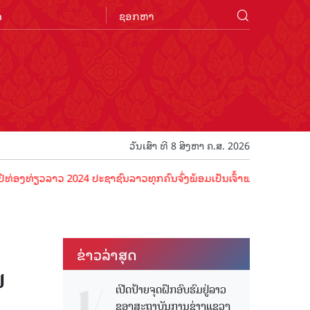
n
ວັນເສົາ ທີ 8 ສິງຫາ ຄ.ສ. 2026
ວລາວ 2024 ປະຊາຊົນລາວທຸກຄົນຈົ່ງພ້ອມເປັນເຈົ້າພາບທີ່ດີ ຕ້ອນຮັບນັກທ່ອ
ຂ່າວ​ລ່າ​ສຸດ
​
ເປີດປ້າຍຈຸດຝຶກອົບຮົມຢູ່ລາວ
ຂອງສະຖາບັນການຊ່າງແຂວງ