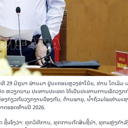
 ມິ​ຖຸ​ນາ ຜ່ານມາ ຢູ່ນະຄອນຫຼວງ​ຮ່າ​ໂນ້ຍ, ທ່ານ ໂຕ​ເລິມ ​ເລ
ນິດ ຫວຽດ​ນາມ ປະ​ທານ​ປະ​ເທດ ​ໄດ້​ເປັນ​ປ​ະ​ທານການ​ເຮັດ​ວຽກ​ກ
້ອງ​ກ່ຽວ​ກັບ​ວຽກ​ງານ​ປ້ອງ​ກັນ, ຕ້ານ​ພາ​ຍຸ, ນ້ຳ​ຖ້ວມ​ໄພ​ທຳ​ມະ​ຊ
ກາດ​ຮອດ​ທ້າຍ​ປີ 2026.
້ແຈ້ງວ່າ: ທຸກວິທີການ, ທຸກການຕັດສິນຊີ້ນຳ, ທຸກແຫຼ່ງກຳລັ