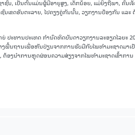
ົນ, ເປັນຕົ້ນແມ່ນຜູ້ມີອາຍຸສູງ, ເດັກນ້ອຍ, ແມ່ຍິງຖືພາ, ຄົນເຈັ
15.040(07-08-20
າຊົນເຂດອັນຕະລາຍ, ໄປຄຽງຄູ່ກັນນັ້ນ, ວຽກງານປ້ອງກັນ ແລະ 
ໃຫຍ່ ປະທານປະເທດ ກຳນົດທິດບັນດາວຽກງານລະອຽດໄລຍະ 2
ະສ້າງພື້ນຖານເພື່ອຫັນປ່ຽນຈາກການຮັບມືກັບໄພທຳມະຊາດມາເປ
 ຕ້ອງນຳການຫຼຸດຜ່ອນຄວາມສ່ຽງຈາກໄພທຳມະຊາດເຂົ້າການ