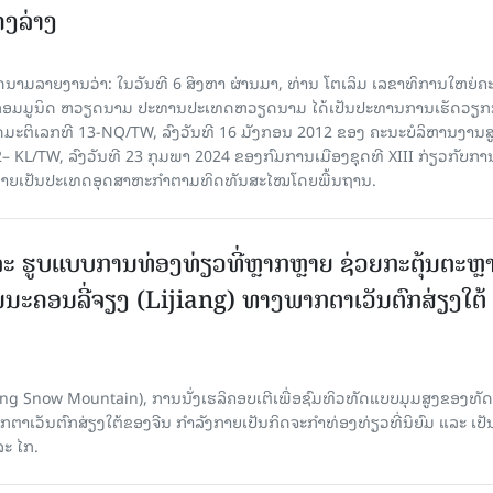
ຄງ​ລ່າງ
າຍງານວ່າ: ໃນ​ວັນ​ທີ 6 ສິງ​ຫາ ຜ່ານມາ, ທ່ານ ໂຕ​ເລິມ ເລ​ຂາ​ທິ​ການ​ໃຫຍ່​ຄະ​ນ
​ກອມ​ມູ​ນິດ ຫວຽດ​ນາມ ປະ​ທານ​ປະ​ເທດຫວຽດ​ນາມ ໄດ້​ເປັນ​ປະ​ທານ​ການ​ເຮັດ​ວຽກ​ກ
ບັດ​ມະ​ຕິ​ເລກ​ທີ 13-NQ/TW, ລົງວັນ​ທີ 16 ມັງ​ກອນ 2012 ຂອງ ຄະ​ນະ​ບໍ​ລິ​ຫານ​ງານ​ສ
– KL/TW, ​ລົງວັນ​ທີ 23 ກຸມ​ພາ 2024 ຂອງ​ກົມ​ການ​ເມື​ອງ​ຊຸດ​ທີ XIII ກ່ຽວ​ກັບ​ການກ
າຍ​ເປັນ​ປະ​ເທດ​ອຸດ​ສາ​ຫະ​ກຳ​ຕາມ​ທິດ​ທັນ​ສະ​ໄໝ​ໂດຍ​ພື້ນ​ຖານ.
ະ ຮູບແບບການທ່ອງທ່ຽວທີ່ຫຼາກຫຼາຍ ຊ່ວຍກະຕຸ້ນຕະຫຼ
ນະຄອນລີ່ຈຽງ (Lijiang) ທາງພາກຕາເວັນຕົກສ່ຽງໃຕ້
Yulong Snow Mountain), ການນັ່ງເຮລິຄອບເຕີເພື່ອຊົມທິວທັດແບບມຸມສູງຂອງທັດ
ວັນຕົກສ່ຽງໃຕ້ຂອງຈີນ ກຳລັງກາຍເປັນກິດຈະກຳທ່ອງທ່ຽວທີ່ນິຍົມ ແລະ ເປັ
ລະ ໄກ.