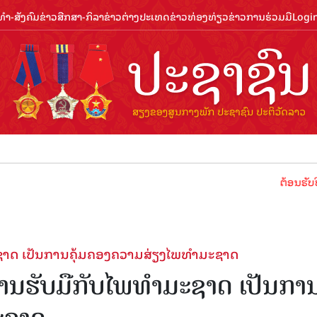
ຳ-ສັງຄົມ
ຂ່າວສືກສາ-ກິລາ
ຂ່າວຕ່າງປະເທດ
ຂ່າວທ່ອງທ່ຽວ
ຂ່າວການຮ່ວມມື
Logi
ຕ້ອນຮັບປີທ່ອງທ່ຽ
າດ​ ​ເປັນ​ການ​ຄຸ້ມ​ຄອງ​ຄວາມສ່ຽງ​ໄພ​ທຳ​ມະ​ຊາດ
ັບ​ມື​ກັບ​ໄພ​ທຳ​ມະ​ຊາດ​ ​ເປັນ​ການ