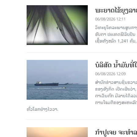
ພະຍາດໄຂ້ຍຸງລາ
06/08/2026 12:11
ວິທະຍຸໂທລະພາບສູນກາງຈ
ອັນກາ ປະເທດຟີລິບປິນ 
ເຊື້ອ​ທັງ​ໝົດ 1,241 ຄົນ
ບໍລິສັດ ນ້ຳມັນ
06/08/2026 12:09
ສຳນັກຂ່າວສານຊິນຮວາລ
ຂອງອັງກິດ ເປີດເຜີຍວ່າ,
ຕາເວັນຕົກ ມີລາຍໄດ້ລວ
ການໂຈມຕີຂອງສະຫະລັດ ອ
ທົ່ວໂລກຢ່າງໄວວາ.
ກຳປູເຈຍ ຈະທຳລາ