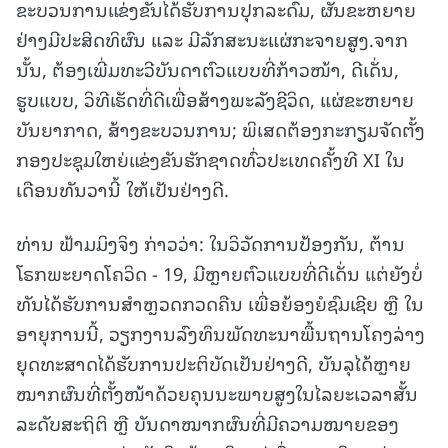
ຂະບວນການແຂ່ງຂັນໄດ້ຮັບການປຸກລະດົມ, ຜັນຂະຫຍາຍ
ຢ່າງມີປະສິດທິຜົນ ແລະ ມີລັກສະນະແຜ່ກະຈາຍສູງ.ຈາກ
ນັ້ນ, ຕ້ອງເພີ່ມທະວີບັນດາຕົວແບບທີ່ກ້າວໜ້າ, ດີເດັ່ນ,
ຮູບແບບ, ວິທີເຮັດທີ່ດີເພື່ອສ້າງພະລັງຊີວິດ, ແຜ່ຂະຫຍາຍ
ບັນຍາກາດ, ສ້າງຂະບວນການ; ພິເສດຕ້ອງກະກຽມຈັດຕັ້ງ
ກອງປະຊຸມໃຫຍ່ແຂ່ງຂັນຮັກຊາດທົ່ວປະເທດຄັ້ງທີ XI ໃນ
ເດືອນທັນວານີ້ ໃຫ້ເປັນຢ່າງດີ.
ທ່ານ ຟ້າມມິງຈິງ ກ່າວວ່າ: ໃນວິວັດການປ້ອງກັນ, ຕ້ານ
ໂຣກພະຍາດໂຄວິດ - 19, ມີຫຼາຍຕົວແບບທີ່ດີເດັ່ນ ແຕ່ຍັງບໍ່
ທັນໄດ້ຮັບການສຳຫຼວດກວດຄືນ ເພື່ອຍ້ອງຍໍຊົມເຊີຍ ຫຼື ໃນ
ອາຍຸການນີ້, ວຽກງານລົງທຶນພັດທະນາພື້ນຖານໂຄງລ່າງ
ຍຸດທະສາດໄດ້ຮັບການປະຕິບັດເປັນຢ່າງດີ, ບັນລຸໄດ້ຫຼາຍ
ໝາກຜົນທີ່ຕັ້ງໜ້າດ້ວຍຄຸນນະພາບສູງໃນໄລຍະເວລາສັ້ນ
ລະດັບສະຖິຕິ ຫຼື ບັນດາໝາກຜົນທີ່ມີຄວາມໝາຍຂອງ