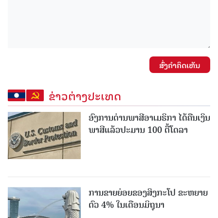
ສົ່ງຄໍາຄິດເຫັນ
ຂ່າວຕ່າງປະເທດ
ອົງການດ່ານພາສີອາເມຣິກາ ໄດ້ຄືນເງິນ
ພາສີແລ້ວປະມານ 100 ຕື້ໂດລາ
ການຂາຍຍ່ອຍຂອງສິງກະໂປ ຂະຫຍາຍ
ຕົວ 4% ໃນເດືອນມິຖຸນາ