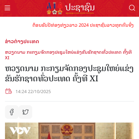
ຕ້ອນຮັບປີທ່ອງທ່ຽວລາວ 2024 ປະຊາຊົນລາວທຸກຄົນຈົ່ງພ້ອມເປັ
ຂ່າວຕ່າງປະເທດ
ຫວຽດນາມ ກະກຽມຈັດກອງ​ປະ​ຊຸມ​ໃຫຍ່​ແຂ່ງ​ຂັນ​ຮັກ​ຊາດ​ທົ່ວ​ປະ​ເທດ ຄັ້ງ​ທີ
XI
ຫວຽດນາມ ກະກຽມຈັດກອງ​ປະ​ຊຸມ​ໃຫຍ່​ແຂ່ງ​
ຂັນ​ຮັກ​ຊາດ​ທົ່ວ​ປະ​ເທດ ຄັ້ງ​ທີ XI
14:24 22/10/2025