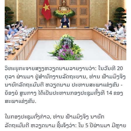
ວິທະຍຸກະຈາຍສຽງຫວຽດນາມລາຍງານວ່າ: ໃນວັນທີ 20
ຕຸລາ ຜ່ານມາ ຢູ່ສຳນັກງານລັດຖະບານ, ທ່ານ ຟ້າມມິງຈິງ
ນາຍົກລັດຖະມົນຕີ ຫວຽດນາມ ປະທານສະພາແຂ່ງຂັນ -
ຍ້ອງຍໍ ສູນກາງ ໄດ້ເປັນປະທານກອງປະຊຸມຄັ້ງທີ 14 ຂອງ
ສະພາແຂ່ງຂັນ.
ໃນກອງປະຊຸມດັ່ງກ່າວ, ທ່ານ ຟ້າມມິງຈິງ ນາຍົກ
ລັດຖະມົນຕີ ຫວຽດນາມ ຊີ້ແຈ້ງວ່າ: ໃນ 5 ປີຜ່ານມາ ມີຫຼາຍ