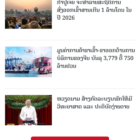
ກຳປູເຈຍ ຈະທຳລາຍສະຖິຕິການ
ສົ່ງອອກເຂົ້າສານເກີນ 1 ລ້ານໂຕນ ໃນ
ປີ 2026
ມູນຄ່າການຄ້າຂາເຂົ້າ-ຂາອອກດ້ານການ
ບໍລິການຂອງຈີນ ບັນລຸ 3,779 ຕື້ 750
ລ້ານຢວນ
ຫວຽດນາມ ສ້າງກົດລະບຽບພັກໃຫ້ມີ
ວິທະຍາສາດ ແລະ ປະຕິບັດງ່າຍດາຍ