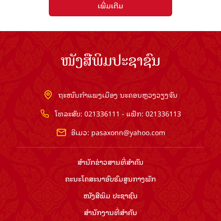
ເພີ່ມເຕີມ
ໜັງສືພິມປະຊາຊົນ
ຖະໜົນກຳແພງເມືອງ ນະຄອນຫຼວງວຽງຈັນ
ໂທລະສັບ: 021336111 - ແຟັກ: 021336113
ອີເມວ:
pasaxonn@yahoo.com
ສຳ​ນັກ​ຂ່າວ​ສານ​ທີ່​ສຳ​ຄັນ​
ຄະນະໂຄສະນາອົບຮົມ​ສູນ​ກາງ​ພັກ
ໜັງສືພິມ ປະ​ຊາ​ຊົນ
ສຳ​ນັກ​ງານ​ທີ່​ສຳ​ຄັນ