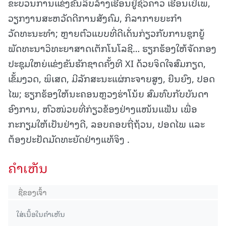
ຂະບວນການແຂ່ງຂັນລຶບລ້າງເຮືອນຢູ່ຊົ່ວຄາວ ເຮືອນເປ່ເພ,
ວຽກງານສະຫວັດດີການສັງຄົມ, ກິລາກາຍຍະກຳ
ວັດທະນະທຳ; ຫຼາຍຕົວແບບທີ່ດີເດັ່ນກ່ຽວກັບການຊຸກຍູ້
ພັດທະນາວິທະຍາສາດເຕັກໂນໂລຊີ… ຮຽກຮ້ອງໃຫ້ຈັດກອງ
ປະຊຸມໃຫຍ່ແຂ່ງຂັນຮັກຊາດຄັ້ງທີ XI ດ້ວຍຈິດໃຈສົມກຽດ,
ເຂັ້ມງວດ, ພິເສດ, ມີລັກສະນະແຜ່ກະຈາຍສູງ, ຍືນຍົງ, ປອດ
ໄພ; ຮຽກຮ້ອງໃຫ້ນະຄອນຫຼວງຮ່າໂນ້ຍ ສົມທົບກັບບັນດາ
ອົງການ, ຫົວໜ່ວຍທີ່ກ່ຽວຂ້ອງຢ່າງແໜ້ນແຟ້ນ ເພື່ອ
ກະກຽມໃຫ້ເປັນຢ່າງດີ, ລອບຄອບຖີ່ຖ້ວນ, ປອດໄພ ແລະ
ຕ້ອງປະຢັດມັດທະຍັດຢ່າງແທ້ຈິງ .
ຄໍາເຫັນ