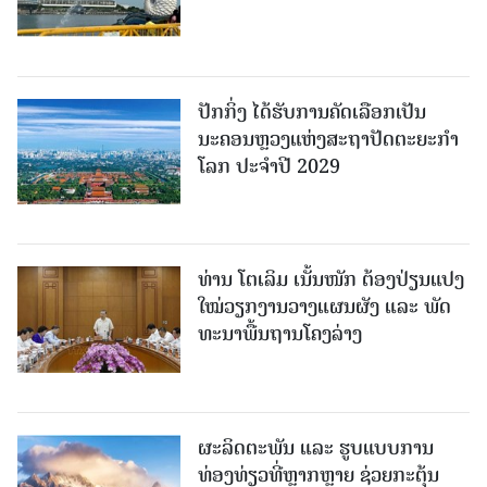
ປັກກິ່ງ ໄດ້ຮັບການຄັດເລືອກເປັນ
ນະຄອນຫຼວງແຫ່ງສະຖາປັດຕະຍະກຳ
ໂລກ ປະຈຳປີ 2029
ທ່ານ ໂຕ​ເລິມ ເນັ້ນໜັກ ຕ້ອງ​ປ່ຽນ​ແປງ​
ໃໝ່​ວຽກ​ງານ​ວາງ​ແຜນ​ຜັງ ແລະ ​ພັດ​
ທະ​ນາ​ພື້ນ​ຖານ​ໂຄງ​ລ່າງ
ຜະລິດຕະພັນ ແລະ ຮູບແບບການ
ທ່ອງທ່ຽວທີ່ຫຼາກຫຼາຍ ຊ່ວຍກະຕຸ້ນ