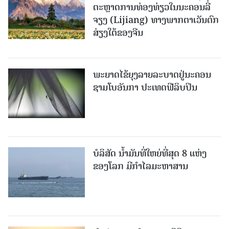
ຕະຫຼາດການທ່ອງທ່ຽວໃນນະຄອນລີ່
ຈຽງ (Lijiang) ທາງພາກຕາເວັນຕົກ
ສ່ຽງໃຕ້ຂອງຈີນ
ພະຍາດໄຂ້ຍຸງລາຍລະບາດຢູ່ນະຄອນ
ຊາມໂບ​ອັນກາ ປະເທດຟີລິບປິນ
ບໍລິສັດ ນ້ຳມັນທີ່ໃຫຍ່ທີ່ສຸດ 8 ແຫ່ງ
ຂອງໂລກ ມີກຳໄລມະຫາສານ