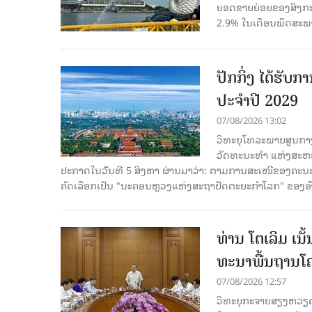
ຍອດຂາຍຍ່ອຍຂອງສິງກະໂປ
2.9% ໃນເດືອນພຶດສະພ
ປັກກິ່ງ ໄດ້ຮັ
ປະຈຳປີ 2029
07/08/2026 13:02
ວິທະຍຸໂທລະພາບສູນກາງ
ວັດທະນະທຳ ແຫ່ງສະຫະປະ
ປະກາດໃນວັນທີ 5 ສິງຫາ ຜ່ານມາວ່າ: ຕາມການສະເໜີຂອງຄະນະ
ຄັດ​ເລືອກເປັນ "ນະຄອນຫຼວງແຫ່ງສະຖາປັດຕະຍະກຳໂລກ" ຂອງອ
ທ່ານ ໂຕ​ເລິມ ເນ
ທະ​ນາ​ພື້ນ​ຖານ​ໂ
07/08/2026 12:57
ວິທະຍຸກະຈາຍສຽງຫວຽດນາມລ