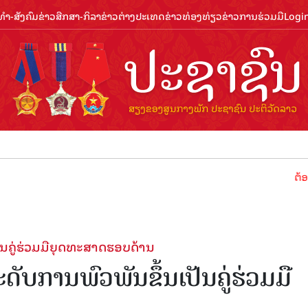
ຳ-ສັງຄົມ
ຂ່າວສືກສາ-ກິລາ
ຂ່າວຕ່າງປະເທດ
ຂ່າວທ່ອງທ່ຽວ
ຂ່າວການຮ່ວມມື
Logi
ຕ້ອນຮັບປີທ່ອ
ນຄູ່ຮ່ວມມືຍຸດທະສາດຮອບດ້ານ
ບການພົວພັນຂຶ້ນເປັນຄູ່ຮ່ວມມື