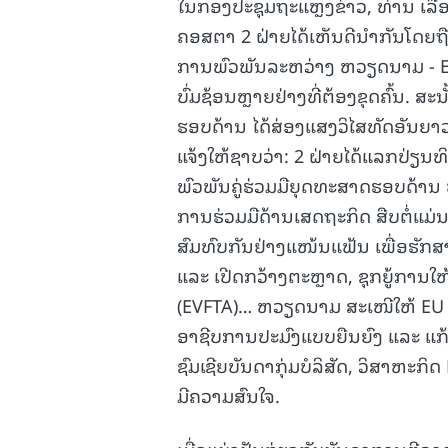
ໃນກອງປະຊຸມຖະແຫຼງຂ່າວ, ທ່ານ ເລືອງ
ຄອສຕາ 2 ຝ່າຍໄດ້ເຫັນດີນຳກັນໂດຍຖື
ການພົວພັນລະຫວ່າງ ຫວຽດນາມ - EU
ບົ່ມຊ້ອນຫຼາຍຢ່າງທີ່ຕ້ອງຂຸດຄົ້ນ. ສະ
ຮອບດ້ານ ໄດ້ສ່ອງແສງວິໄສທັດອັນ
ແຈ້ງໃຫ້ຊາບວ່າ: 2 ຝ່າຍໄດ້ແລກປ່
ພົວພັນຄູ່ຮ່ວມມືຍຸດທະສາດຮອບດ້ານ
ການຮ່ວມມືດ້ານເສດຖະກິດ ສືບຕໍ່ແມ່
ສົມທົບກັນຢ່າງແໜ້ນແຟ້ນ ເພື່ອຮັກສ
ແລະ ເປີດກວ້າງຕະຫຼາດ, ຊຸກຍູ້ກາ
(EVFTA)… ຫວຽດນາມ ສະເໜີໃຫ້ EU 
ອາຊີບການປະມົງແບບຍືນຍົງ ແລະ ແກ້
ຊົມເຊີຍບັນດາກຸ່ມບໍລິສັດ, ວິສາຫະກິ
ມີຄວາມສົນໃຈ.