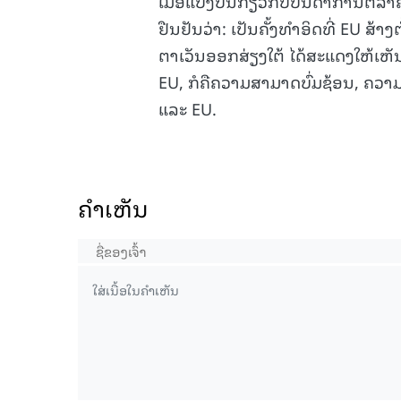
ເມື່ອແບ່ງປັນກ່ຽວກັບບັນດາການຕີລາຄ
ຢືນຢັນວ່າ: ເປັນຄັ້ງທໍາອິດທີ່ EU ສ
ຕາເວັນອອກສ່ຽງໃຕ້ ໄດ້ສະແດງໃຫ້ເຫ
EU, ກໍຄືຄວາມສາມາດບົ່ມຊ້ອນ, ຄວາມມ
ແລະ EU.
ຄໍາເຫັນ