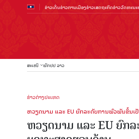
ຂ່າວເດັ່ນ
ຂ່າວການເມືອງ
ຂ່າວເສດຖະກິດ
ຂ່າວວັດທະນະທ
ສະເໜີ
ພັກປປ ລາວ
ຂ່າວຕ່າງປະເທດ
ຫວຽດນາມ ແລະ EU ຍົກລະດັບການພົວພັນຂຶ້ນເປັ
ຫວຽດນາມ ແລະ EU ຍົກລະດັ