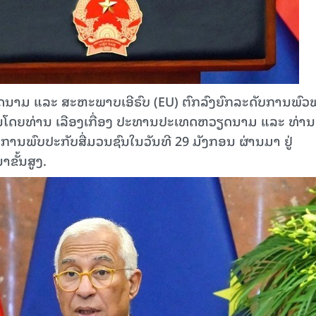
າມ ແລະ ສະຫະພາບເອີຣົບ (EU) ຕົກລົງຍົກລະດັບການພົວພ
ຂໍ້ມູນໂດຍທ່ານ ເລືອງເກື່ອງ ປະທານປະເທດຫວຽດນາມ ແລະ ທ່ານ
ການພົບປະກັບສື່ມວນຊົນໃນວັນທີ 29 ມັງກອນ ຜ່ານມາ ຢູ່
ຂັ້ນສູງ.