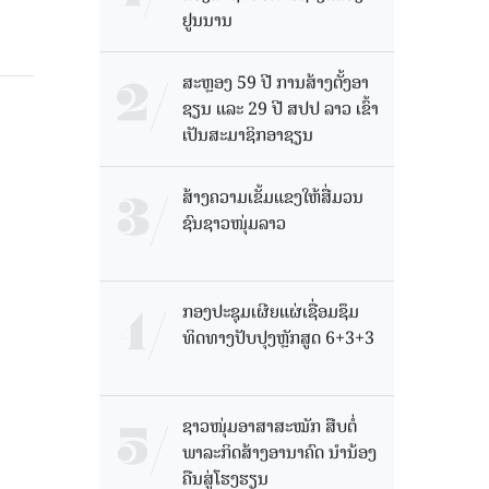
ຢູນນານ
ສະຫຼອງ 59 ປີ ການສ້າງຕັ້ງອາ
ຊຽນ ແລະ 29 ປີ ສປປ ລາວ ເຂົ້າ
ເປັນສະມາຊິກອາຊຽນ
ສ້າງຄວາມເຂັ້ມແຂງໃຫ້ສື່ມວນ
ຊົນຊາວໜຸ່ມລາວ
ກອງປະຊຸມເຜີຍແຜ່ເຊື່ອມຊຶມ
ທິດທາງປັບປຸງຫຼັກສູດ 6+3+3
ຊາວໜຸ່ມອາສາສະໝັກ ສືບຕໍ່
ພາລະກິດສ້າງອານາຄົດ ນໍານ້ອງ
ຄືນສູ່ໂຮງຮຽນ