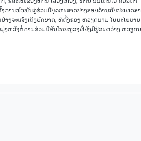
າ, ຂໍ້ສະເໜີຂອງທ່ານ ເລືອງເກື່ອງ, ທ່ານ ອັນໂຕນິໂອ ຄອສຕາ
້າງຕັ້ງການພົວພັນຄູ່ຮ່ວມມືຍຸດທະສາດຢ່າງຮອບດ້ານກັບປະເທດອາ
ັນຢ່າງຈະແຈ້ງເຖິງບົດບາດ, ທີ່ຕັ້ງຂອງ ຫວຽດນາມ ໃນນະໂຍບາ
ຸ່ງຫວັງຕໍ່ການຮ່ວມມືອັນໃຫຍ່ຫຼວງທີ່ຍັງມີຢູ່ລະຫວ່າງ ຫວຽດ