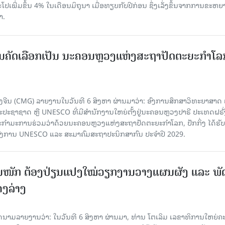
ເພີ່ມຂຶ້ນ 4% ໃນເດືອນມິຖຸນາ ເມື່ອທຽບກັບປີກ່ອນ ຊຶ່ງເລັ່ງຂຶ້ນຈາກການຂະຫຍ
າ.
ບການຄັດເລືອກເປັນ ນະຄອນຫຼວງແຫ່ງສະຖາປັດຕະຍະກຳໂລ
ຈີນ (CMG) ລາຍງານໃນວັນທີ 6 ສິງຫາ ຜ່ານມາວ່າ: ອົງການສຶກສາວິທະຍາສາດ
ຊາຊາດ ຫຼື UNESCO ທີ່ມີສຳນັກງານໃຫຍ່ຕັ້ງຢູ່ນະຄອນ​ຫຼວງປາຣີ ປະເທດຝຣັ່ງ
ກຳມະການຮ່ວມວ່າດ້ວຍນະຄອນຫຼວງແຫ່ງສະຖາປັດຕະຍະກຳໂລກ, ປັກກິ່ງ ໄດ້ຮັ
ົງການ UNESCO ແລະ ສະມາ​ຄົມສະຖາປະນິກສາກົນ ປະຈຳປີ 2029.
ັ້ນໜັກ ຕ້ອງ​ປ່ຽນ​ແປງ​ໃໝ່​ວຽກ​ງານ​ວາງ​ແຜນ​ຜັງ ແລະ ​ພັດ
ຄງ​ລ່າງ
າຍງານວ່າ: ໃນ​ວັນ​ທີ 6 ສິງ​ຫາ ຜ່ານມາ, ທ່ານ ໂຕ​ເລິມ ເລ​ຂາ​ທິ​ການ​ໃຫຍ່​ຄະ​ນ