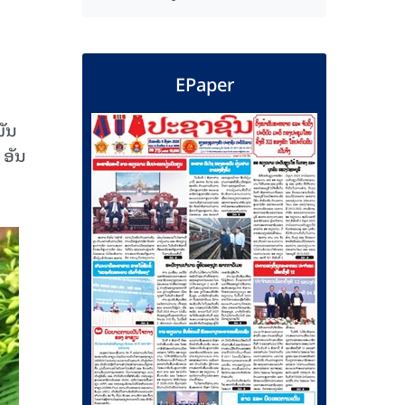
EPaper
ັນ
 ອັນ