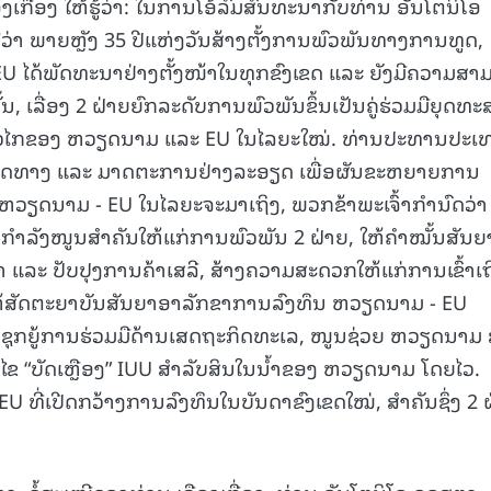
ເກື່ອງ ໃຫ້ຮູ້ວ່າ: ໃນການໂອ້ລົມສົນທະນາກັບທ່ານ ອັນໂຕນິໂອ
ວ່າ ພາຍຫຼັງ 35 ປີແຫ່ງວັນສ້າງຕັ້ງການພົວພັນທາງການທູດ,
 ໄດ້ພັດທະນາຢ່າງຕັ້ງໜ້າໃນທຸກຂົງເຂດ ແລະ ຍັງມີຄວາມສາ
ນັ້ນ, ເລື່ອງ 2 ຝ່າຍຍົກລະດັບການພົວພັນຂຶ້ນເປັນຄູ່ຮ່ວມມືຍຸດທ
ຍາວໄກຂອງ ຫວຽດນາມ ແລະ EU ໃນໄລຍະໃໝ່. ທ່ານປະທານປະເທ
ຽນທິດທາງ ແລະ ມາດຕະການຢ່າງລະອຽດ ເພື່ອຜັນຂະຫຍາຍການ
 ຫວຽດນາມ - EU ໃນໄລຍະຈະມາເຖິງ, ພວກຂ້າພະເຈົ້າກຳນົດວ່າ
ນກຳລັງໜູນສຳຄັນໃຫ້ແກ່ການພົວພັນ 2 ຝ່າຍ, ໃຫ້ຄຳໝັ້ນສັນຍ
າ ແລະ ປັບປຸງການຄ້າເສລີ, ສ້າງຄວາມສະດວກໃຫ້ແກ່ການເຂົ້າເຖ
ນໃຫ້ສັດຕະຍາບັນສັນຍາອາລັກຂາການລົງທຶນ ຫວຽດນາມ - EU
ຊຸກຍູ້ການຮ່ວມມືດ້ານເສດຖະກິດທະເລ, ໜູນຊ່ວຍ ຫວຽດນາມ 
ໄຂ “ບັດເຫຼືອງ” IUU ສຳລັບສິນໃນນ້ຳຂອງ ຫວຽດນາມ ໂດຍໄວ.
ດ EU ທີ່ເປີດກວ້າງການລົງທຶນໃນບັນດາຂົງເຂດໃໝ່, ສຳຄັນຊຶ່ງ 2 