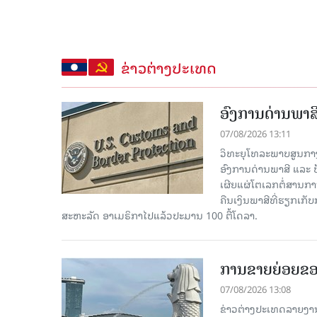
ຂ່າວຕ່າງປະເທດ
ອົງການດ່ານພາສີ
07/08/2026 13:11
ວິທະຍຸໂທລະພາບສູນກາງຈີ
ອົງການດ່ານພາສີ ແລະ 
ເຜີຍແຜ່ໂຕເລກຕໍ່ສານກາ
ຄືນເງິນພາສີທີ່ຮຽກເກັ
ສະຫະລັດ ອາເມຣິກາໄປແລ້ວປະມານ 100 ຕື້ໂດລາ.
ການຂາຍຍ່ອຍຂອ
07/08/2026 13:08
ຂ່າວຕ່າງປະເທດລາຍງານວ