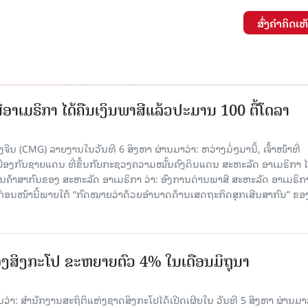
ສົ່ງຄໍາຄິດເຫ
ອາເມຣິກາ ໄດ້ຄືນເງິນພາສີແລ້ວປະມານ 100 ຕື້ໂດລາ
ນ (CMG) ລາຍງານໃນວັນທີ 6 ສິງຫາ ຜ່ານມາວ່າ: ຫວ່າງມໍ່ໆມານີ້, ເຈົ້າໜ້າທີ່
ປ້ອງກັນຊາຍແດນ ທີ່ຂຶ້ນກັບກະຊວງຄວາມໝັ້ນຄົງດິນແດນ ສະຫະລັດ ອາເມຣິກາ ໄ
ນຄ້າສາກົນຂອງ ສະຫະລັດ ອາເມຣິກາ ວ່າ: ອົງການດ່ານພາສີ ສະຫະລັດ ອາເມຣິກາ
ບກ່ອນໜ້ານີ້ພາຍໃຕ້ “ກົດໝາຍວ່າດ້ວຍອຳນາດດ້ານເສດຖະກິດສຸກເສີນສາກົນ” ຂອ
ງສິງກະໂປ ຂະຫຍາຍຕົວ 4% ໃນເດືອນມິຖຸນາ
່າ: ສຳນັກງານສະຖິຕິແຫ່ງຊາດສິງກະໂປໄດ້ເປີດເຜີຍໃນ ວັນທີ 5 ສິງຫາ ຜ່ານມາວ