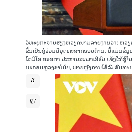
ວິທະຍຸກະຈາຍສຽງຫວຽດນາມລາຍງານວ່າ: ຫວຽດນ
ຂຶ້ນເປັນຄູ່ຮ່ວມມືຍຸດທະສາດຮອບດ້ານ. ນີ້ແມ່ນ
ໂຕນິໂອ ຄອສຕາ ປະທານສະພາເອີຣົບ ແຈ້ງໃຫ້ຮູ້ໃນ
ນະຄອນຫຼວງຮ່າໂນ້ຍ, ພາຍຫຼັງການໂອ້ລົມສົນທະນາ