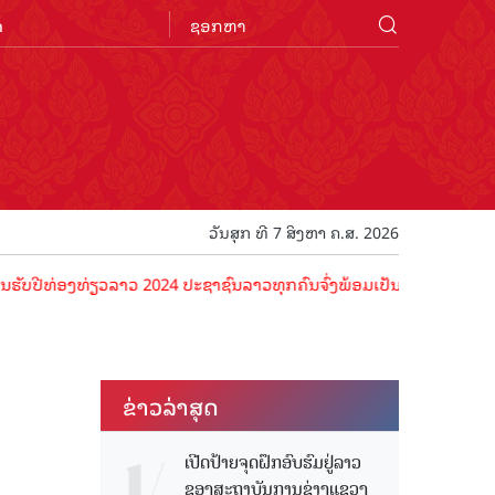
n
ວັນສຸກ ທີ 7 ສິງຫາ ຄ.ສ. 2026
ງທ່ຽວລາວ 2024 ປະຊາຊົນລາວທຸກຄົນຈົ່ງພ້ອມເປັນເຈົ້າພາບທີ່ດີ ຕ້ອນຮັບນັກ
ຂ່າວ​ລ່າ​ສຸດ
ເປີດປ້າຍຈຸດຝຶກອົບຮົມຢູ່ລາວ
ຂອງສະຖາບັນການຊ່າງແຂວງ