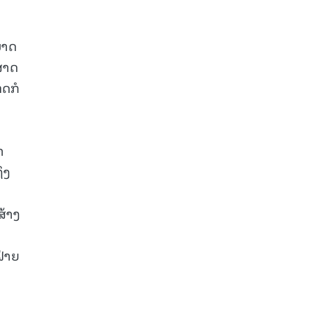
ມາດ
ະສາດ
ດກໍ
າ
ິງ
ສ້າງ
ຝ່າຍ