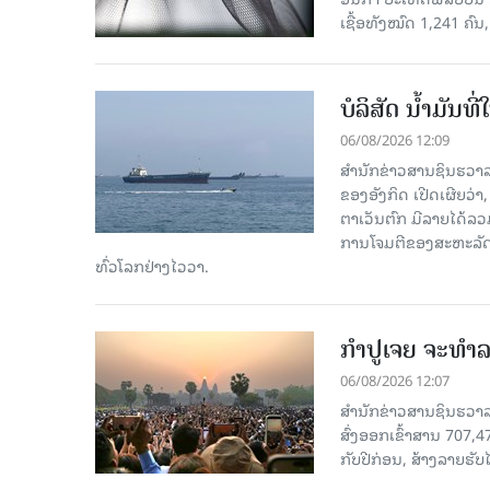
ເຊື້ອ​ທັງ​ໝົດ 1,241 ຄົນ
ບໍລິສັດ ນ້ຳມັນ
06/08/2026 12:09
ສຳນັກຂ່າວສານຊິນຮວາລ
ຂອງອັງກິດ ເປີດເຜີຍວ່າ,
ຕາເວັນຕົກ ມີລາຍໄດ້ລວ
ການໂຈມຕີຂອງສະຫະລັດ ອ
ທົ່ວໂລກຢ່າງໄວວາ.
ກຳປູເຈຍ ຈະທຳລາ
06/08/2026 12:07
ສຳນັກຂ່າວສານຊິນຮວາລາ
ສົ່ງອອກເຂົ້າສານ 707,
ກັບປີກ່ອນ, ສ້າງລາຍຮັບໄ