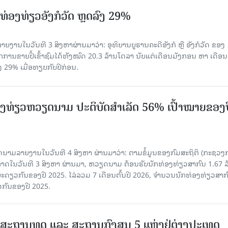
່ອງທ່ຽວອັງກໍວັດ ຫຼດລົງ 29%
ຍງານໃນວັນທີ 3 ສິງຫາຜ່ານມາວ່າ: ອຸທິຍານບູຮານຄະດີອັງກໍ ຫຼື ອັງກໍວັດ ຂອງ
ກການຂາຍປີ້ເຂົ້າຊົມໄດ້ທັງໝົດ 20.3 ລ້ານໂດລາ ນັບແຕ່ເດືອນມັງກອນ ຫາ ເດືອນ
ົງ 29% ເມື່ອທຽບກັບປີກ່ອນ.
ງ​ທ່ຽວຫວຽດນາມ ​ປະ​ຕິ​ບັດ​ສຳ​ເລັດ 56% ເປົ້າ​ໝາຍຂອງ
ລາຍງານໃນວັນທີ 4 ສິງຫາ ຜ່ານມາວ່າ: ຕາມ​ຂໍ້​ມູນ​ຂອງ​ກົມ​ສະ​ຖິ​ຕິ (ກະ​ຊວງ​
າດ​ໃນ​ວັນ​ທີ 3 ສິງ​ຫາ​ ຜ່ານມາ, ຫວຽດ​ນາມ ຕ້ອນ​ຮັບ​ນັກທ່ອງ​ທ່ຽວ​ສາ​ກົນ 1.67 ລ
ລ​ຍະ​ດຽວ​ກັນ​ຂອງ​ປີ 2025. ໄລ່​ລວມ 7 ເດືອນ​ຕົ້ນ​ປີ 2026, ຈຳ​ນວນ​ນັກ​ທ່ອງ​ທ່ຽວ​ສາ​ກົ
ວ​ກັນ​ຂອງ​ປີ​ 2025.
ສະຖານທູດ ແ​ລະ ສະຖານກົງສູນ 5 ແຫ່ງ​ຢູ່​ຕ່າງ​ປະ​ເທດ