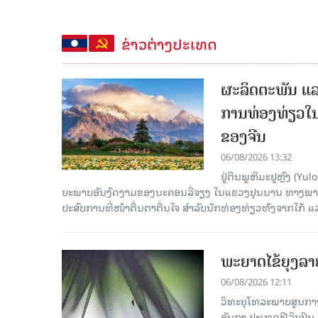
ຂ່າວຕ່າງປະເທດ
ຜະລິດຕະພັນ ແລ
ການທ່ອງທ່ຽວໃນ
ຂອງຈີນ
06/08/2026 13:32
ຢູ່ຕີນພູຫິມະຢູຫຼົງ (
ຍະພາບອັນງົດງາມຂອງນະຄອນລີ່ຈຽງ ໃນແຂວງຢຸນນານ ທາງພາກຕາເ
ປະສົບການທີ່ໜ້າຕື່ນຕາຕື່ນໃຈ ສຳລັບນັກທ່ອງທ່ຽວທັງຈາກໃກ້ ແ
ພະຍາດໄຂ້ຍຸງລາ
06/08/2026 12:11
ວິທະຍຸໂທລະພາບສູນກາງຈ
ອັນກາ ປະເທດຟີລິບປິນ 