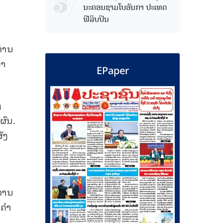
ນະຄອນຊາມໂບ​ອັນກາ ປະເທດ
ຟີລິບປິນ
ທ່ານ
ພາ
EPaper
ງ
ຜົນ.
ັງ
ະທານ
 ຄຳ