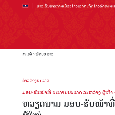
ຂ່າວເດັ່ນ
ຂ່າວການເມືອງ
ຂ່າວເສດຖະກິດ
ຂ່າວວັດທະນະທ
ສະເໜີ
ພັກປປ ລາວ
ຂ່າວຕ່າງປະເທດ
ມອບ-ຮັບໜ້າທີ່ ປະທານປະເທດ ລະຫວ່າງ ຜູ້ເກົ່າ -
ຫວຽດນາມ ມອບ-ຮັບໜ້າທີ່ 