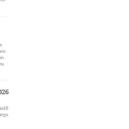
an
ະເທດ
າກ
ງານ
2026
ຈຍໄດ້
່ອທຽບ