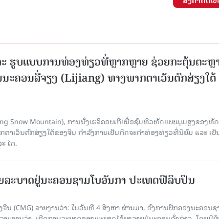
ະ ຮູບແບບການທ່ອງທ່ຽວທີ່ຫຼາກຫຼາຍ ຊ່ວຍກະຕຸ້ນຕະຫຼ
ນະຄອນລີ່ຈຽງ (Lijiang) ທາງພາກຕາເວັນຕົກສ່ຽງໃຕ້
Yulong Snow Mountain), ການນັ່ງເຮລິຄອບເຕີເພື່ອຊົມທິວທັດແບບມຸມສູງຂອງທັດ
ວັນຕົກສ່ຽງໃຕ້ຂອງຈີນ ກຳລັງກາຍເປັນກິດຈະກຳທ່ອງທ່ຽວທີ່ນິຍົມ ແລະ ເປັ
ລະ ໄກ.
ຍລະບາດຢູ່ນະຄອນຊາມໂບ​ອັນກາ ປະເທດຟີລິບປິນ
ີນ (CMG) ລາຍງານວ່າ: ໃນວັນທີ 4 ສິງ​ຫາ ຜ່ານມາ, ອົງການ​ປົກ​ຄອງນະຄອນຊ
ລາຍ​ງານວ່າ, ເກີດ​ການລະບາດ​ຂອງພະຍາດໄຂ້ຍຸງລາຍຢູ່ນະຄອນດັ່ງກ່າວ, ໂດຍມີຜູ້