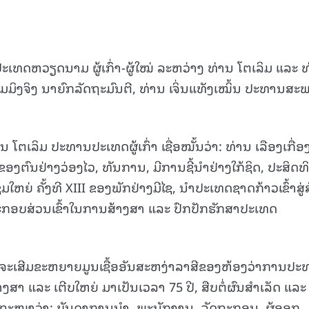
ປະເທດຫວຽດນາມ ຜູ້ເກົ່າ-ຜູ້ໃໝ່ ລະຫວ່າງ ທ່ານ ໂຕເລິມ ແລະ 
 ຟ້າມມິງຈິງ ນາຍົກລັດຖະມົນຕີ, ທ່ານ ເຈິ່ນແທັງເໝິ້ນ ປະທານສະ
ນ ໂຕເລິມ ປະທານປະເທດຜູ້ເກົ່າ ເຊື່ອໝັ້ນວ່າ: ທ່ານ ເລືອງເກື່ອ
ງຕົນຢ່າງວ່ອງໄວ, ທັນການ, ມີການຊີ້ນຳຢ່າງໃກ້ຊິດ, ປະສິດທິ
ຍ່ ຄັ້ງທີ XIII ຂອງພັກຢ່າງມີໄຊ, ນຳປະເທດຊາດກ້າວເຂົ້າສູ່ສ
ປະກອບສ່ວນເຂົ້າໃນການສ້າງສາ ແລະ ປົກປັກຮັກສາປະເທດ
ວ່າ: ຈະເສີມຂະຫຍາຍມູນເຊື້ອອັນສະຫງ່າລາສີຂອງຫ້ອງວ່າການປ
 ແລະ ເຕີບໃຫຍ່ ມາເປັນເວລາ 75 ປີ, ສືບຕໍ່ຜົນສຳເລັດ ແລະ
 ປາຖະໜາວ່າ: ບັນດາການນໍາ, ພະນັກງານ, ລັດຖະກອນ, ຜູ້ອອກ