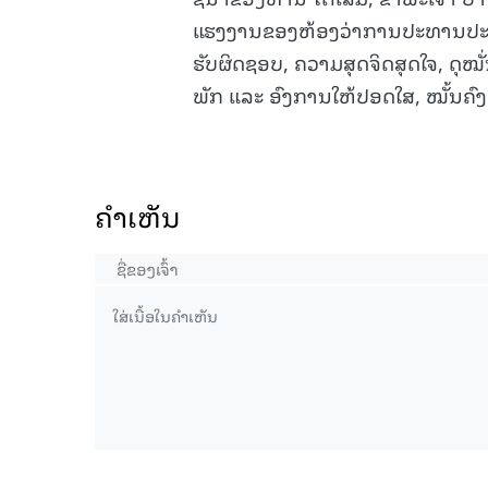
ແຮງງານຂອງຫ້ອງວ່າການປະທານປະເທດ
ຮັບຜິດຊອບ, ຄວາມສຸດຈິດສຸດໃຈ, ດຸໝັ່
ພັກ ແລະ ອົງການໃຫ້ປອດໃສ, ໝັ້ນຄົງເ
ຄໍາເຫັນ