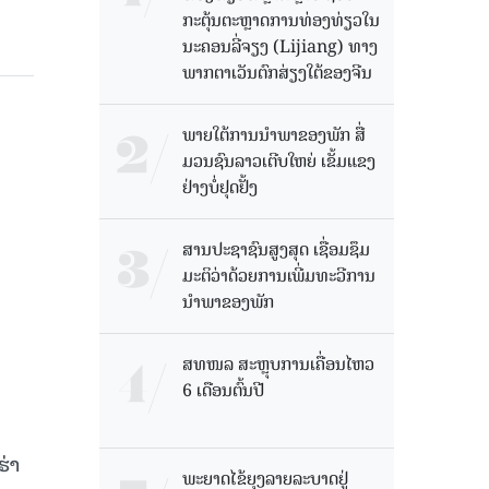
ກະຕຸ້ນຕະຫຼາດການທ່ອງທ່ຽວໃນ
ນະຄອນລີ່ຈຽງ (Lijiang) ທາງ
ພາກຕາເວັນຕົກສ່ຽງໃຕ້ຂອງຈີນ
ພາຍໃຕ້ການນໍາພາຂອງພັກ ສື່
ມວນຊົນລາວເຕີບໃຫຍ່ ເຂັ້ມແຂງ
ຢ່າງບໍ່ຢຸດຢັ້ງ
ສານປະຊາຊົນສູງສຸດ ເຊື່ອມຊຶມ
ມະຕິວ່າດ້ວຍການເພີ່ມທະວີການ
ນຳພາຂອງພັກ
ສທໜລ ສະຫຼຸບການເຄື່ອນໄຫວ
6 ເດືອນຕົ້ນປີ
່າ
ພະຍາດໄຂ້ຍຸງລາຍລະບາດຢູ່