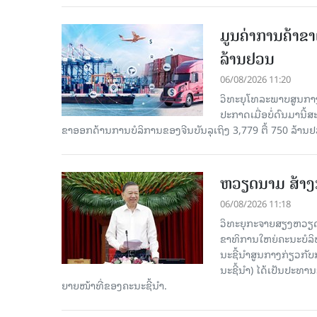
ມູນຄ່າການຄ້າຂາ
ລ້ານຢວນ
06/08/2026 11:20
ວິທະຍຸໂທລະພາບສູນກາງ
ປະກາດເມື່ອບໍ່ດົນມານີ້
ຂາອອກດ້ານການບໍລິການຂອງຈີນບັນລຸເຖິງ 3,779 ຕື້ 750 ລ້ານຢ
ຫວຽດນາມ ສ້າງກ
06/08/2026 11:18
ວິທະຍຸກະຈາຍສຽງຫວຽດນາມ
ຂາ​ທິ​ການ​ໃຫຍ່​ຄະ​ນະ​ບ
ນະ​ຊີ້​ນຳ​ສູນ​ກາງ​ກ່ຽວ​ກັບ
ນະ​ຊີ້​ນຳ) ໄດ້​ເປັນ​ປະ​ທ
ຍາຍ​ໜ້າ​ທີ່​ຂອງ​ຄະ​ນະ​ຊີ້​ນຳ.