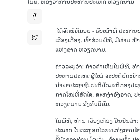
ໂນ້ຍ, ຫ້ອງວ່າການປະທານປະເທດ ຫວຽດນາມ
ໄດ້ຈັດພິທີມອບ - ຮັບໜ້າທີ່ ປະທານ
ເລືອງເກື່ອງ. ເຂົ້າຮ່ວມພິທີ, ມີທ່ານ
ແຫ່ງຊາດ ຫວຽດນາມ.
ຂ່າວລະບຸວ່າ: ກ່າວຄຳເຫັນໃນພິທີ, ທ່າ
ປະທານປະເທດຜູ້ໃໝ່ ຈະປະຕິບັດໜ້າຂອ
ນຳພາປະຊາຊົນປະຕິບັດມະຕິກອງປະຊຸມໃຫ
ກາດໃໝ່ທີ່ສົດໃສ, ສະຫງ່າອົງອາດ, 
ຫວຽດນາມ ສັງຄົມນິຍົມ.
ໃນພິທີ, ທ່ານ ເລືອງເກື່ອງ ຢືນຢັນ
ປະເທດ ໃນຕະຫຼອດໄລຍະແຫ່ງການສ້າງສາ
ຊີ້ນຳຂອງທ່ານ ໂຕເລິມ, ຂ້າພະເຈົ້າ