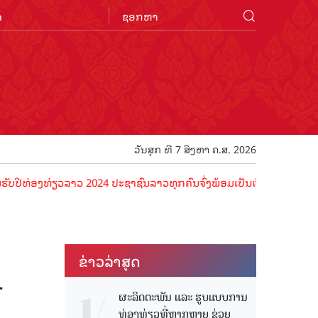
n
ວັນສຸກ ທີ 7 ສິງຫາ ຄ.ສ. 2026
ອງທ່ຽວລາວ 2024 ປະຊາຊົນລາວທຸກຄົນຈົ່ງພ້ອມເປັນເຈົ້າພາບທີ່ດີ ຕ້ອນຮັບນັ
ຂ່າວ​ລ່າ​ສຸດ
-
ຜະລິດຕະພັນ ແລະ ຮູບແບບການ
ທ່ອງທ່ຽວທີ່ຫຼາກຫຼາຍ ຊ່ວຍ