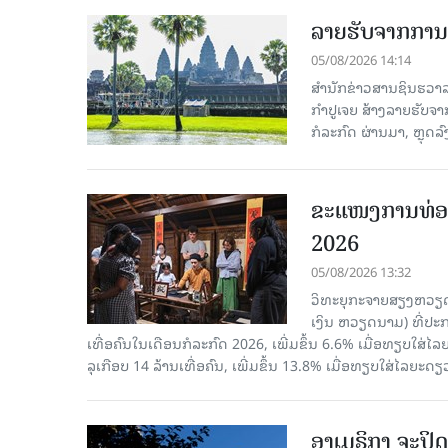
ລາຍຮັບຈາກການທ
05/08/2026 14:14
ສຳນັກຂ່າວສານຊິນຮວາລາ
ກຳປູເຈຍ ສ້າງລາຍຮັບຈາ
ກໍລະກົດ ຜ່ານມາ, ຫຼຸດລ
ຂະ​ແໜງ​ການ​ທ່ອ
2026
05/08/2026 13:32
ວິທະຍຸກະຈາຍສຽງຫວຽດນາມ
ເງິນ ຫວຽດ​ນາມ) ທີ່ປະ​ກ
ເທື່ອ​ຄົນ​ໃນ​ເດືອນ​ກໍ​ລະ​ກົດ 2026, ເພີ່ມ​ຂຶ້ນ 6.6% ເມື່ອ​ທຽບ​ໃສ່​ໄ
ລຸ​ເກືອບ 14 ລ້ານ​ເທື່ອ​ຄົນ, ເພີ່ມ​ຂຶ້ນ 13.8% ເມື່ອ​ທຽບ​ໃສ່​ໄລ​ຍະ​ດຽ
ອາເມຣິກາ ຈະປິດ