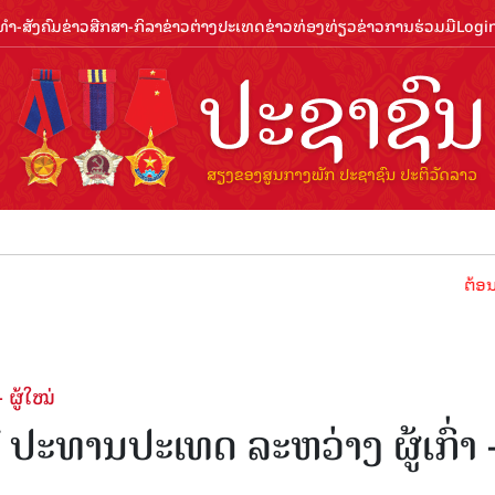
ຳ-ສັງຄົມ
ຂ່າວສືກສາ-ກິລາ
ຂ່າວຕ່າງປະເທດ
ຂ່າວທ່ອງທ່ຽວ
ຂ່າວການຮ່ວມມື
Logi
ຕ້ອນຮັບປີທ່
 ຜູ້ໃໝ່
ປະທານປະເທດ ລະຫວ່າງ ຜູ້ເກົ່າ 