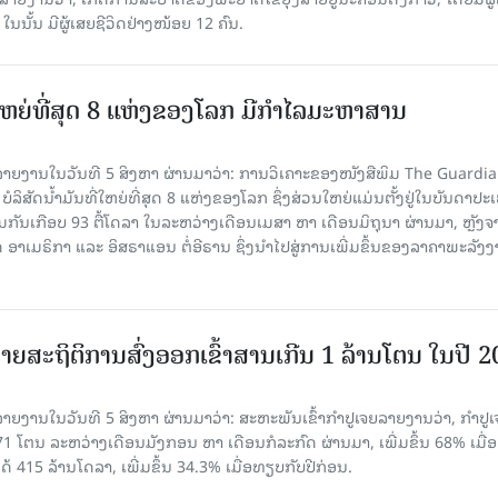
, ໃນນັ້ນ ມີຜູ້ເສຍຊີວິດຢ່າງໜ້ອຍ 12 ຄົນ.
ທີ່ໃຫຍ່ທີ່ສຸດ 8 ແຫ່ງຂອງໂລກ ມີກຳໄລມະຫາສານ
າຍງານໃນວັນທີ 5 ສິງຫາ ຜ່ານມາວ່າ: ການວິເຄາະຂອງໜັງສືພິມ The Guardi
 ບໍລິສັດນ້ຳມັນທີ່ໃຫຍ່ທີ່ສຸດ 8 ແຫ່ງຂອງໂລກ ຊຶ່ງສ່ວນໃຫຍ່ແມ່ນຕັ້ງຢູ່ໃນບັນດາປ
ມກັນເກືອບ 93 ຕື້ໂດລາ ໃນລະຫວ່າງເດືອນເມສາ ຫາ ເດືອນມິຖຸນາ ຜ່ານມາ, ຫຼັງຈ
າເມຣິກາ ແລະ ອິສຣາແອນ ຕໍ່ອີຣານ ຊຶ່ງນຳໄປສູ່ການເພີ່ມຂຶ້ນຂອງລາຄາພະລັງ
ຍສະຖິຕິການສົ່ງອອກເຂົ້າສານເກີນ 1 ລ້ານໂຕນ ໃນປີ 
ຍງານໃນວັນທີ 5 ສິງຫາ ຜ່ານມາວ່າ: ສະຫະພັນເຂົ້າກຳປູເຈຍລາຍງານວ່າ, ກໍາປູເ
471 ໂຕນ ລະຫວ່າງເດືອນມັງກອນ ຫາ ເດືອນກໍລະກົດ ຜ່ານມາ, ເພີ່ມຂຶ້ນ 68% ເມື
ດ້ 415 ລ້ານໂດລາ, ເພີ່ມຂຶ້ນ 34.3% ເມື່ອທຽບກັບປີກ່ອນ.