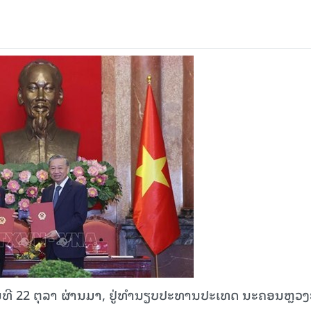
ທີ 22 ຕຸລາ ຜ່ານມາ, ຢູ່ທຳນຽບປະທານປະເທດ ນະຄອນຫຼວງຮ