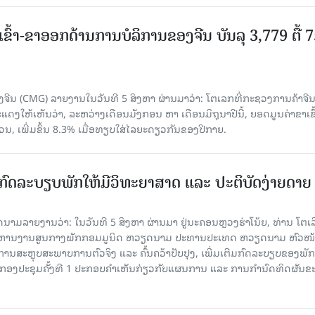
ເຂົ້າ-ຂາອອກດ້ານການບໍລິການຂອງຈີນ ບັນລຸ 3,779 ຕື້ 
ຈີນ (CMG) ລາຍງານໃນວັນທີ 5 ສິງຫາ ຜ່ານມາວ່າ: ໂຕເລກທີ່ກະຊວງການຄ້າຈີ
ສະແດງໃຫ້ເຫັນວ່າ, ລະຫວ່າງເດືອນມັງກອນ ຫາ ເດືອນມິຖຸນາປີນີ້, ຍອດມູນຄ່າຂາເຂົ
ວນ, ເພີ່ມຂຶ້ນ 8.3% ເມື່ອທຽບໃສ່ໄລຍະດຽວກັນຂອງປີກາຍ.
ົດລະບຽບພັກໃຫ້ມີວິທະຍາສາດ ແລະ ປະຕິບັດງ່າຍດາຍ
ລາຍງານວ່າ: ໃນ​ວັນ​ທີ 5 ສິງ​ຫາ ຜ່ານມາ ຢູ່ນະຄອນຫຼວງຮ່າ​ໂນ້ຍ, ທ່ານ ໂຕ​ເລິ
ໍ​ລິ​ຫານ​ງານ​ສູນ​ກາງ​ພັກ​ກອມ​ມູ​ນິດ ຫວຽດ​ນາມ ປະ​ທານ​ປະ​ເທດ ຫວຽດ​ນາມ ຫົວ​ໜ້າ
​ການ​ສະ​ຫຼຸບ​ສະ​ພ​າບ​ການ​ຕົວ​ຈິງ ແລະ ຄົ້ນ​ຄວ້າ​ປັບ​ປຸງ, ເພີ່ມ​ເຕີມ​ກົດ​ລະ​ບຽບ​ຂອງ​ພັກ
ານກອງ​ປະ​ຊຸມ​ຄັ້ງ​ທີ 1 ປະ​ກອບ​ຄຳ​ເຫັນ​ກ່ຽວ​ກັບ​ແຜນ​ການ ແລະ ການ​ກຳ​ນົດ​ທິດ​ຜັນ​ຂ