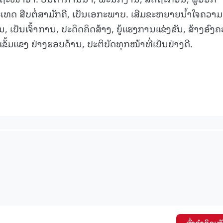
 ສືບຕໍ່ສາມັກຄີ, ເປັນເອກະພາບ. ເສີມຂະຫຍາຍນ້ຳໃຈຄວາມ
ນ, ເປັນເຈົ້າການ, ປະດິດຄິດສ້າງ, ຍູ້ແຮງການແຂ່ງຂັນ, ສ້າງອົງ
15.039(06-08-20
ຂັ້ມແຂງ ຢ່າງຮອບດ້ານ, ປະຕິບັດທຸກໜ້າທີ່ເປັນຢ່າງດີ.
ສົ່ງຄໍາຄິດເຫ