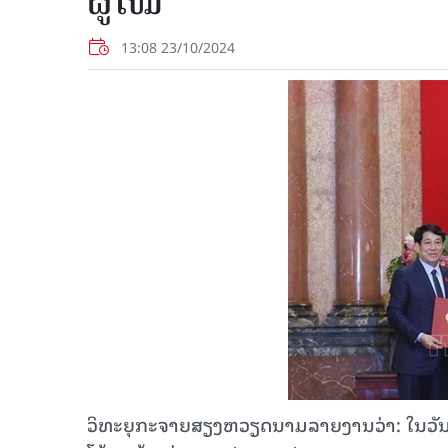
ຜູ້ໃໝ່
13:08 23/10/2024
ວິທະຍຸກະຈາຍສຽງຫວຽດນາມລາຍງານວ່າ: ໃນວັນ