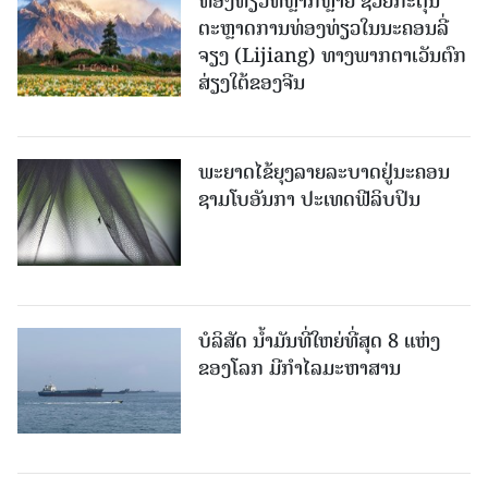
ທ່ອງທ່ຽວທີ່ຫຼາກຫຼາຍ ຊ່ວຍກະຕຸ້ນ
ຕະຫຼາດການທ່ອງທ່ຽວໃນນະຄອນລີ່
ຈຽງ (Lijiang) ທາງພາກຕາເວັນຕົກ
ສ່ຽງໃຕ້ຂອງຈີນ
ພະຍາດໄຂ້ຍຸງລາຍລະບາດຢູ່ນະຄອນ
ຊາມໂບ​ອັນກາ ປະເທດຟີລິບປິນ
ບໍລິສັດ ນ້ຳມັນທີ່ໃຫຍ່ທີ່ສຸດ 8 ແຫ່ງ
ຂອງໂລກ ມີກຳໄລມະຫາສານ