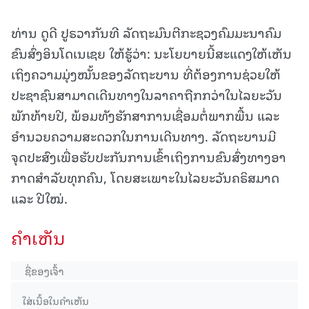
ທ່ານ ດູດີ ປູຣວາກັນທີ ລັດຖະມົນຕີກະຊວງຄົມມະນາຄົມ
ຂົນສົ່ງອິນໂດເນເຊຍ ໃຫ້ຮູ້ວ່າ: ນະໂຍບາຍນີ້ສະແດງໃຫ້ເຫັນ
ເຖິງຄວາມມຸ່ງໝັ້ນຂອງລັດຖະບານ ທີ່ຕ້ອງການຊ່ວຍໃຫ້
ປະຊາຊົນສາມາດເດີນທາງໃນລາຄາຖືກກວ່າໃນໄລຍະວັນ
ພັກທ້າຍປີ, ພ້ອມທັງຮັກສາການເຊື່ອມຕໍ່ພາກພື້ນ ແລະ
ອຳນວຍຄວາມສະດວກໃນການເດີນທາງ. ລັດຖະບານມີ
ຈຸດປະສົງເພື່ອຮັບປະກັນການເຂົ້າເຖິງການຂົນສົ່ງທາງອາ
ກາດສໍາລັບທຸກຄົນ, ໂດຍສະເພາະໃນໄລຍະວັນຄຣິສມາດ
ແລະ ປີໃໝ່.
ຄໍາເຫັນ