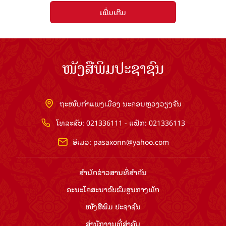
ເພີ່ມເຕີມ
ໜັງສືພິມປະຊາຊົນ
ຖະໜົນກຳແພງເມືອງ ນະຄອນຫຼວງວຽງຈັນ
ໂທລະສັບ: 021336111 - ແຟັກ: 021336113
ອີເມວ:
pasaxonn@yahoo.com
ສຳ​ນັກ​ຂ່າວ​ສານ​ທີ່​ສຳ​ຄັນ​
ຄະນະໂຄສະນາອົບຮົມ​ສູນ​ກາງ​ພັກ
ໜັງສືພິມ ປະ​ຊາ​ຊົນ
ສຳ​ນັກ​ງານ​ທີ່​ສຳ​ຄັນ