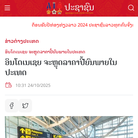
ຕ້ອນຮັບປີທ່ອງທ່ຽວລາວ 2024 ປະຊາຊົນລາວທຸກຄົນຈົ່ງພ້ອມເປັ
ຂ່າວຕ່າງປະເທດ
ອິນໂດເນເຊຍ ຈະຫຼຸດລາຄາປີ້ຍົນພາຍໃນປະເທດ
ອິນໂດເນເຊຍ ຈະຫຼຸດລາຄາປີ້ຍົນພາຍໃນ
ປະເທດ
10:31 24/10/2025