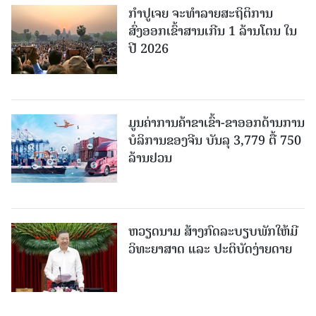
ກຳປູເຈຍ ຈະທຳລາຍສະຖິຕິການ
ສົ່ງອອກເຂົ້າສານເກີນ 1 ລ້ານໂຕນ ໃນ
ປີ 2026
ມູນຄ່າການຄ້າຂາເຂົ້າ-ຂາອອກດ້ານການ
ບໍລິການຂອງຈີນ ບັນລຸ 3,779 ຕື້ 750
ລ້ານຢວນ
ຫວຽດນາມ ສ້າງກົດລະບຽບພັກໃຫ້ມີ
ວິທະຍາສາດ ແລະ ປະຕິບັດງ່າຍດາຍ