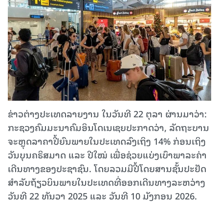
ຂ່າວຕ່າງປະເທດລາຍງານ ໃນວັນທີ 22 ຕຸລາ ຜ່ານມາວ່າ:
ກະຊວງ​ຄົມມະນາຄົມ​ອິນ​ໂດ​ເນ​ເຊຍ​ປະກາດ​ວ່າ, ລັດຖະບານ​
ຈະ​ຫຼຸດລາຄາປີ້ຍົນ​ພາຍ​ໃນ​ປະ​ເທດ​ລົງ​ເຖິງ 14% ກ່ອນເຖິງ​
ວັນ​ບຸນ​ຄຣິສມາດ​ ແລະ ​ປີ​ໃໝ່ ​ເພື່ອ​ຊ່ວຍ​ແບ່ງ​ເບົາ​ພາລະ​ຄ່າ​
ເດີນທາງຂອງປະຊາຊົນ. ໂດຍລວມມີປີ້ໂດຍສານຊັ້ນປະຢັດ
ສໍາລັບຖ້ຽວບິນພາຍໃນປະເທດທີ່ອອກເດີນທາງລະຫວ່າງ
ວັນທີ 22 ທັນວາ 2025 ແລະ ວັນທີ 10 ມັງກອນ 2026.