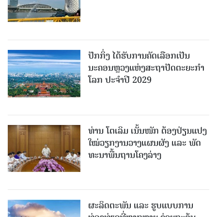
ປັກກິ່ງ ໄດ້ຮັບການຄັດເລືອກເປັນ
ນະຄອນຫຼວງແຫ່ງສະຖາປັດຕະຍະກຳ
ໂລກ ປະຈຳປີ 2029
ທ່ານ ໂຕ​ເລິມ ເນັ້ນໜັກ ຕ້ອງ​ປ່ຽນ​ແປງ​
ໃໝ່​ວຽກ​ງານ​ວາງ​ແຜນ​ຜັງ ແລະ ​ພັດ​
ທະ​ນາ​ພື້ນ​ຖານ​ໂຄງ​ລ່າງ
ຜະລິດຕະພັນ ແລະ ຮູບແບບການ