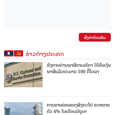
ສົ່ງຄໍາຄິດເຫັນ
ຂ່າວຕ່າງປະເທດ
ອົງການດ່ານພາສີອາເມຣິກາ ໄດ້ຄືນເງິນ
ພາສີແລ້ວປະມານ 100 ຕື້ໂດລາ
ການຂາຍຍ່ອຍຂອງສິງກະໂປ ຂະຫຍາຍ
ຕົວ 4% ໃນເດືອນມິຖຸນາ