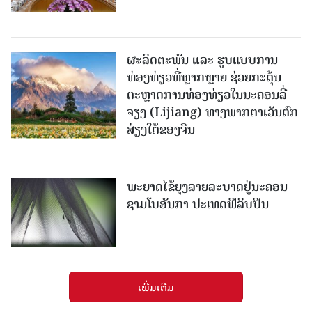
ຜະລິດຕະພັນ ແລະ ຮູບແບບການ
ທ່ອງທ່ຽວທີ່ຫຼາກຫຼາຍ ຊ່ວຍກະຕຸ້ນ
ຕະຫຼາດການທ່ອງທ່ຽວໃນນະຄອນລີ່
ຈຽງ (Lijiang) ທາງພາກຕາເວັນຕົກ
ສ່ຽງໃຕ້ຂອງຈີນ
ພະຍາດໄຂ້ຍຸງລາຍລະບາດຢູ່ນະຄອນ
ຊາມໂບ​ອັນກາ ປະເທດຟີລິບປິນ
ເພີ່ມເຕີມ