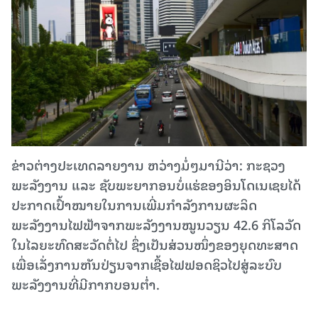
ຂ່າວຕ່າງປະເທດລາຍງານ ຫວ່າງມໍ່ໆມານີວ່າ: ກະຊວງ
ພະລັງງານ ແລະ ຊັບພະຍາກອນບໍ່ແຮ່ຂອງອິນໂດເນເຊຍໄດ້
ປະກາດເປົ້າໝາຍໃນການເພີ່ມກຳລັງການຜະລິດ
ພະລັງງານໄຟຟ້າຈາກພະລັງງານໝູນວຽນ 42.6 ກິໂລວັດ
ໃນໄລຍະທົດສະວັດຕໍ່ໄປ ຊຶ່ງເປັນສ່ວນໜຶ່ງຂອງຍຸດທະສາດ
ເພື່ອເລັ່ງການຫັນປ່ຽນຈາກເຊື້ອໄຟຟອດຊິວໄປສູ່ລະບົບ
ພະລັງງານທີ່ມີກາກບອນຕ່ຳ.