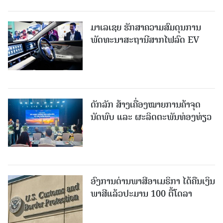
ມາເລເຊຍ ຮັກສາຄວາມສົມດຸນການ
ພັດທະນາສະຖານີສາກໄຟລົດ EV
ດັກລັກ ສ້າງເຄື່ອງໝາຍການຄ້າຈຸດ
ນັດພົບ ແລະ ຜະລິດຕະພັນທ່ອງທ່ຽວ
ອົງການດ່ານພາສີອາເມຣິກາ ໄດ້ຄືນເງິນ
ພາສີແລ້ວປະມານ 100 ຕື້ໂດລາ