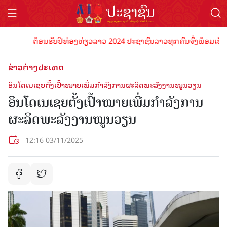
ຕ້ອນຮັບປີທ່ອງທ່ຽວລາວ 2024 ປະຊາຊົນລາວທຸກຄົນຈົ່ງພ້ອມເປັນເຈົ້າ
ຂ່າວຕ່າງປະເທດ
ອິນໂດເນເຊຍຕັ້ງເປົ້າໝາຍເພີ່ມກຳລັງການຜະລິດພະລັງງານໝູນວຽນ
ອິນໂດເນເຊຍຕັ້ງເປົ້າໝາຍເພີ່ມກຳລັງການ
ຜະລິດພະລັງງານໝູນວຽນ
12:16 03/11/2025