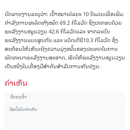
ບົດລາຍງານລະບຸວ່າ: ເປົ້າໝາຍໄລຍະ 10 ປີແມ່ນເພື່ອເພີ່ມ
ກຳລັງການຜະລິດທັງໝົດ 69.2 ກິໂລວັດ ຊຶ່ງປະກອບດ້ວຍ
ພະລັງງານໝູນວຽນ 42.6 ກິໂລວັດແລະ ຈາກລະບົບ
ພະລັງງານແບບສູບກັບ ແລະ ແບັດເຕີຣີ10.3 ກິໂລວັດ ຊຶ່ງ
ສະທ້ອນໃຫ້ເຫັນເຖິງຄວາມມຸ່ງໝັ້ນຂອງປະເທດໃນການ
ພັດທະນາພະລັງງານສະອາດ, ເຮັດໃຫ້ພະລັງງານໝູນວຽນ
ເປັນໜຶ່ງໃນເຄື່ອງມືສຳຄັນສຳລັບການຫັນປ່ຽນ.
ຄໍາເຫັນ