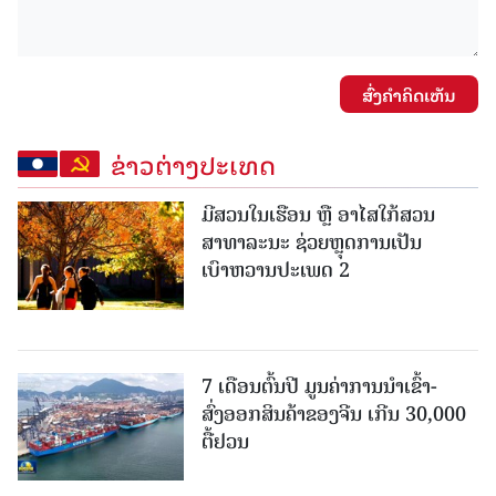
ສົ່ງຄໍາຄິດເຫັນ
ຂ່າວຕ່າງປະເທດ
ມີສວນໃນເຮືອນ ຫຼື ອາໄສໃກ້ສວນ
ສາທາລະນະ ຊ່ວຍຫຼຸດການເປັນ
ເບົາຫວານປະເພດ 2
7 ເດືອນຕົ້ນປີ ມູນຄ່າການນຳເຂົ້າ-
ສົ່ງອອກສິນຄ້າຂອງຈີນ ເກີນ 30,000
ຕື້ຢວນ