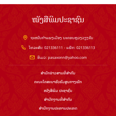
ໜັງສືພິມປະຊາຊົນ
ຖະໜົນກຳແພງເມືອງ ນະຄອນຫຼວງວຽງຈັນ
ໂທລະສັບ: 021336111 - ແຟັກ: 021336113
ອີເມວ:
pasaxonn@yahoo.com
ສຳ​ນັກ​ຂ່າວ​ສານ​ທີ່​ສຳ​ຄັນ​
ຄະນະໂຄສະນາອົບຮົມ​ສູນ​ກາງ​ພັກ
ໜັງສືພິມ ປະ​ຊາ​ຊົນ
ສຳ​ນັກ​ງານ​ທີ່​ສຳ​ຄັນ
ສຳ​ນັກ​ງານ​ປະ​ທານ​ປະ​ເທດ