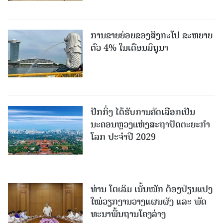
ການຂາຍຍ່ອຍຂອງສິງກະໂປ ຂະຫຍາຍ
ຕົວ 4% ໃນເດືອນມິຖຸນາ
ປັກກິ່ງ ໄດ້ຮັບການຄັດເລືອກເປັນ
ນະຄອນຫຼວງແຫ່ງສະຖາປັດຕະຍະກຳ
ໂລກ ປະຈຳປີ 2029
ທ່ານ ໂຕ​ເລິມ ເນັ້ນໜັກ ຕ້ອງ​ປ່ຽນ​ແປງ​
ໃໝ່​ວຽກ​ງານ​ວາງ​ແຜນ​ຜັງ ແລະ ​ພັດ​
ທະ​ນາ​ພື້ນ​ຖານ​ໂຄງ​ລ່າງ