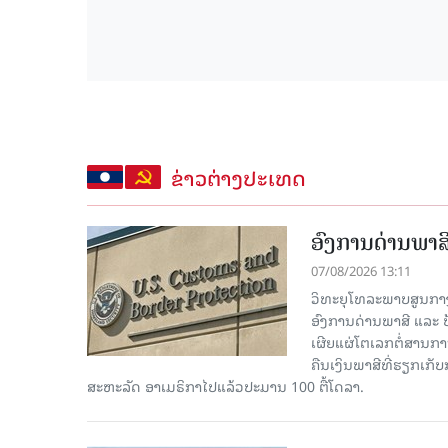
ຂ່າວຕ່າງປະເທດ
ອົງການດ່ານພາສີ
07/08/2026 13:11
ວິທະຍຸໂທລະພາບສູນກາງຈີ
ອົງການດ່ານພາສີ ແລະ 
ເຜີຍແຜ່ໂຕເລກຕໍ່ສານກາ
ຄືນເງິນພາສີທີ່ຮຽກເກັ
ສະຫະລັດ ອາເມຣິກາໄປແລ້ວປະມານ 100 ຕື້ໂດລາ.