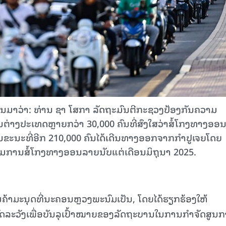
ານມາວ່າ: ທ່ານ ຊາ ໂສກາ ລັດຖະມົນຕີກະຊວງປ້ອງກັນຄວາມ
ົນຕ່າງປະເທດຫຼາຍກວ່າ 30,000 ຄົນທີ່ສົງໃສວ່າສໍ້ໂກງທາງອອ
, ໃນຂະນະທີ່ອີກ 210,000 ຄົນໄດ້ເດີນທາງອອກຈາກກຳປູເຈຍໂດຍ
າມການສໍ້ໂກງທາງອອນລາຍນັບແຕ່ເດືອນມິຖຸນາ 2025.
ນຄ້າມະນຸດທີ່ນະຄອນຫຼວງພະນົມເປັນ, ໂດຍໄດ້ຮຽກຮ້ອງໃຫ້
ມັດລະວັງເພື່ອບັນລຸເປົ້າໝາຍຂອງລັດຖະບານໃນການກຳຈັດສູນ