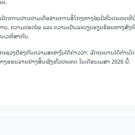
ຈຍ.
15.040(07-08-2026)
15.039(06-08-20
ດ້ເປີດການປາບປາມເຄືອຂ່າຍການສໍ້ໂກງທາງໄຊເບີທົ່ວປະເທດທີ່ບໍ
ະພາບ, ຄວາມປອດໄພ ແລະ ຄວາມເປັນລະບຽບຮຽບຮ້ອຍທາງສັງຄົ
ນເວທີສາກົນ.
ຄສົກກະຊວງປ້ອງກັນຄວາມສະຫງົບໄດ້ກ່າວວ່າ: ລັດຖະບານໄດ້ກໍານົດເ
ງອອນລາຍຢ່າງສິ້ນເຊີງທົ່ວປະເທດ ໃນເດືອນເມສາ 2026 ນີ້.