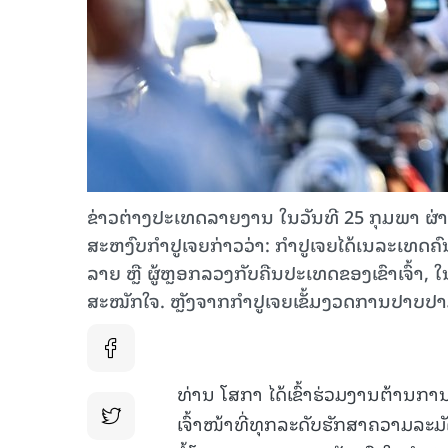
ຂ່າວຕ່າງປະເທດລາຍງານ ໃນວັນທີ 25 ກຸມພາ ຜ່
ສະຫງົບກຳປູເຈຍກ່າວວ່າ: ກໍາປູເຈຍໄດ້ເນລະເທດຄ
ລາຍ ຫຼື ຜູ້ຫຼອກລວງກັບຄືນປະເທດຂອງເຂົາເຈົ້າ
ສະໝັກໃຈ. ຫຼັງຈາກກຳປູເຈຍເຂັ້ມງວດການປາບປ
ທ່ານ ໂສກາ ໄດ້ເຂົ້າຮ່ວມງານຕ້ານກາ
ເຈົ້າໜ້າທີ່ທຸກລະດັບຮັກສາຄວາມລະ