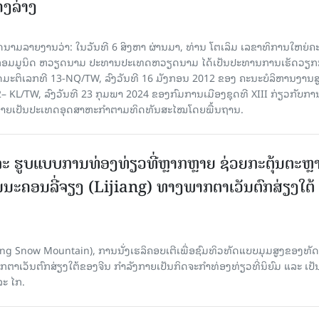
ຄງ​ລ່າງ
າຍງານວ່າ: ໃນ​ວັນ​ທີ 6 ສິງ​ຫາ ຜ່ານມາ, ທ່ານ ໂຕ​ເລິມ ເລ​ຂາ​ທິ​ການ​ໃຫຍ່​ຄະ​ນ
​ກອມ​ມູ​ນິດ ຫວຽດ​ນາມ ປະ​ທານ​ປະ​ເທດຫວຽດ​ນາມ ໄດ້​ເປັນ​ປະ​ທານ​ການ​ເຮັດ​ວຽກ​ກ
ບັດ​ມະ​ຕິ​ເລກ​ທີ 13-NQ/TW, ລົງວັນ​ທີ 16 ມັງ​ກອນ 2012 ຂອງ ຄະ​ນະ​ບໍ​ລິ​ຫານ​ງານ​ສ
– KL/TW, ​ລົງວັນ​ທີ 23 ກຸມ​ພາ 2024 ຂອງ​ກົມ​ການ​ເມື​ອງ​ຊຸດ​ທີ XIII ກ່ຽວ​ກັບ​ການກ
າຍ​ເປັນ​ປະ​ເທດ​ອຸດ​ສາ​ຫະ​ກຳ​ຕາມ​ທິດ​ທັນ​ສະ​ໄໝ​ໂດຍ​ພື້ນ​ຖານ.
ະ ຮູບແບບການທ່ອງທ່ຽວທີ່ຫຼາກຫຼາຍ ຊ່ວຍກະຕຸ້ນຕະຫຼ
ນະຄອນລີ່ຈຽງ (Lijiang) ທາງພາກຕາເວັນຕົກສ່ຽງໃຕ້
Yulong Snow Mountain), ການນັ່ງເຮລິຄອບເຕີເພື່ອຊົມທິວທັດແບບມຸມສູງຂອງທັດ
ວັນຕົກສ່ຽງໃຕ້ຂອງຈີນ ກຳລັງກາຍເປັນກິດຈະກຳທ່ອງທ່ຽວທີ່ນິຍົມ ແລະ ເປັ
ລະ ໄກ.