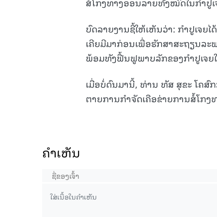
ສໍ້ໂກງທາງອອນລາຍທັງໝົດໃນກຳປູເ
ບົດລາຍງານຊີ້ໃຫ້ເຫັນວ່າ: ກຳປູເຈຍໄ
ເຄີຍມີມາກ່ອນເພື່ອຮັກສາສະຖຽນລ
ພ້ອມທັງຟື້ນຟູພາບລັກຂອງກຳປູເຈຍໃ
ເມື່ອບໍ່ດົນມານີ້, ທ່ານ ທັສ ສຸຂະ ໂ
ຕາຍການກຳຈັດເຄືອຂ່າຍການສໍ້ໂກງທາ
ຄໍາເຫັນ