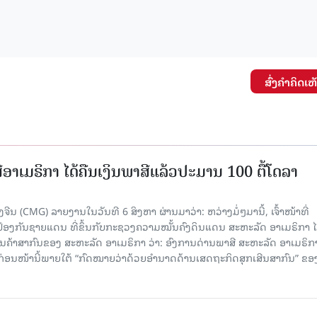
ສົ່ງຄໍາຄິດເຫ
ອາເມຣິກາ ໄດ້ຄືນເງິນພາສີແລ້ວປະມານ 100 ຕື້ໂດລາ
ນ (CMG) ລາຍງານໃນວັນທີ 6 ສິງຫາ ຜ່ານມາວ່າ: ຫວ່າງມໍ່ໆມານີ້, ເຈົ້າໜ້າທີ່
ປ້ອງກັນຊາຍແດນ ທີ່ຂຶ້ນກັບກະຊວງຄວາມໝັ້ນຄົງດິນແດນ ສະຫະລັດ ອາເມຣິກາ ໄ
ນຄ້າສາກົນຂອງ ສະຫະລັດ ອາເມຣິກາ ວ່າ: ອົງການດ່ານພາສີ ສະຫະລັດ ອາເມຣິກາ
ບກ່ອນໜ້ານີ້ພາຍໃຕ້ “ກົດໝາຍວ່າດ້ວຍອຳນາດດ້ານເສດຖະກິດສຸກເສີນສາກົນ” ຂອ