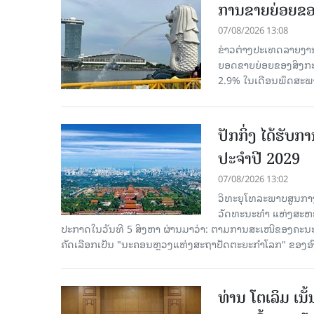
ການຂາຍຍ່ອຍຂອ
07/08/2026 13:08
ຂ່າວຕ່າງປະເທດລາຍງານວ
ຍອດຂາຍຍ່ອຍຂອງສິງກະໂປ
2.9% ໃນເດືອນພຶດສະພ
ປັກກິ່ງ ໄດ້ຮັ
ປະຈຳປີ 2029
07/08/2026 13:02
ວິທະຍຸໂທລະພາບສູນກາງ
ວັດທະນະທຳ ແຫ່ງສະຫະປະ
ປະກາດໃນວັນທີ 5 ສິງຫາ ຜ່ານມາວ່າ: ຕາມການສະເໜີຂອງຄະນະ
ຄັດ​ເລືອກເປັນ "ນະຄອນຫຼວງແຫ່ງສະຖາປັດຕະຍະກຳໂລກ" ຂອງອ
ທ່ານ ໂຕ​ເລິມ ເນ