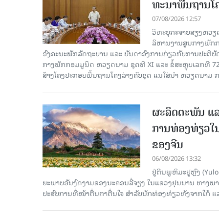
ທະ​ນາ​ພື້ນ​ຖານ​ໂ
07/08/2026 12:57
ວິທະຍຸກະຈາຍສຽງຫວຽດນາມລ
ລິ​ຫານ​ງານ​ສູນ​ກາງ​ພັກ
ອົງ​ຄະ​ນະ​ພັກ​ລັດ​ຖະ​ບານ ແລະ ບັນ​ດາ​ອົງ​ການ​ກ່ຽວ​ກັບ​ການ​ປະ​ຕິ​
ກາງ​ພັກ​ກອມ​ມູ​ນິດ ຫວຽດ​ນາມ ຊຸດ​ທີ XI ແລະ ຂໍ້​ສະ​ຫຼຸບ​ເລກ​ທີ 72
ສ້າງ​ໂຄງ​ປະ​ກອບ​ພື້ນ​ຖານ​ໂຄງ​ລ່າງຄົບ​ຊຸດ ແນ​ໃສ່​ນຳ ຫວຽດ​ນາມ ກ
ຜະລິດຕະພັນ ແລ
ການທ່ອງທ່ຽວໃນ
ຂອງຈີນ
06/08/2026 13:32
ຢູ່ຕີນພູຫິມະຢູຫຼົງ (
ຍະພາບອັນງົດງາມຂອງນະຄອນລີ່ຈຽງ ໃນແຂວງຢຸນນານ ທາງພາກຕາເ
ປະສົບການທີ່ໜ້າຕື່ນຕາຕື່ນໃຈ ສຳລັບນັກທ່ອງທ່ຽວທັງຈາກໃກ້ ແ