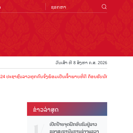
n
ວັນເສົາ ທີ 8 ສິງຫາ ຄ.ສ. 2026
ົນລາວທຸກຄົນຈົ່ງພ້ອມເປັນເຈົ້າພາບທີ່ດີ ຕ້ອນຮັບນັກທ່ອງທ່ຽວດ້ວຍໄມຕີຈິ
ຂ່າວ​ລ່າ​ສຸດ
ເປີດປ້າຍຈຸດຝຶກອົບຮົມຢູ່ລາວ
ຂອງສະຖາບັນການຊ່າງແຂວງ