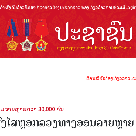
ຳ-ສັງຄົມ
ຂ່າວສືກສາ-ກິລາ
ຂ່າວຕ່າງປະເທດ
ຂ່າວທ່ອງທ່ຽວ
ຂ່າວການຮ່ວມມື
Logi
ຕ້ອນຮັບປີທ່ອງທ່ຽວລາວ 2024 ປະຊາຊ
ນລາຍຫຼາຍກວ່າ 30,000 ຄົນ
ງສົງໄສຫຼອກລວງທາງອອນລາຍຫຼາຍ