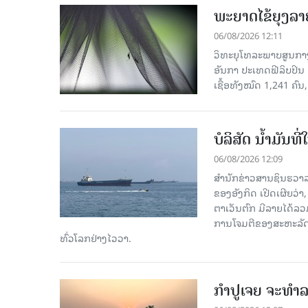
ພະຍາດໄຂ້ຍຸງລາ
06/08/2026 12:11
ວິທະຍຸໂທລະພາບສູນກາງຈ
ອັນກາ ປະເທດຟີລິບປິນ 
ເຊື້ອ​ທັງ​ໝົດ 1,241 ຄົນ
ບໍລິສັດ ນ້ຳມັນ
06/08/2026 12:09
ສຳນັກຂ່າວສານຊິນຮວາລ
ຂອງອັງກິດ ເປີດເຜີຍວ່າ,
ຕາເວັນຕົກ ມີລາຍໄດ້ລວ
ການໂຈມຕີຂອງສະຫະລັດ ອ
ທົ່ວໂລກຢ່າງໄວວາ.
ກຳປູເຈຍ ຈະທຳລາ