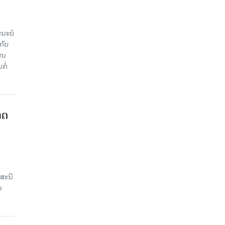
ະ​ບໍ​
ັບ​
ູນ​
ໍ່​
າດ
ສະນີ
ນ