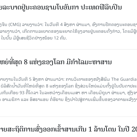
ຍລະບາດຢູ່ນະຄອນຊາມໂບ​ອັນກາ ປະເທດຟີລິບປິນ
ີນ (CMG) ລາຍງານວ່າ: ໃນວັນທີ 4 ສິງ​ຫາ ຜ່ານມາ, ອົງການ​ປົກ​ຄອງນະຄອນຊ
ລາຍ​ງານວ່າ, ເກີດ​ການລະບາດ​ຂອງພະຍາດໄຂ້ຍຸງລາຍຢູ່ນະຄອນດັ່ງກ່າວ, ໂດຍມີຜູ້
, ໃນນັ້ນ ມີຜູ້ເສຍຊີວິດຢ່າງໜ້ອຍ 12 ຄົນ.
ທີ່ໃຫຍ່ທີ່ສຸດ 8 ແຫ່ງຂອງໂລກ ມີກຳໄລມະຫາສານ
າຍງານໃນວັນທີ 5 ສິງຫາ ຜ່ານມາວ່າ: ການວິເຄາະຂອງໜັງສືພິມ The Guardi
 ບໍລິສັດນ້ຳມັນທີ່ໃຫຍ່ທີ່ສຸດ 8 ແຫ່ງຂອງໂລກ ຊຶ່ງສ່ວນໃຫຍ່ແມ່ນຕັ້ງຢູ່ໃນບັນດາປ
ມກັນເກືອບ 93 ຕື້ໂດລາ ໃນລະຫວ່າງເດືອນເມສາ ຫາ ເດືອນມິຖຸນາ ຜ່ານມາ, ຫຼັງຈ
າເມຣິກາ ແລະ ອິສຣາແອນ ຕໍ່ອີຣານ ຊຶ່ງນຳໄປສູ່ການເພີ່ມຂຶ້ນຂອງລາຄາພະລັງ
ຍສະຖິຕິການສົ່ງອອກເຂົ້າສານເກີນ 1 ລ້ານໂຕນ ໃນປີ 