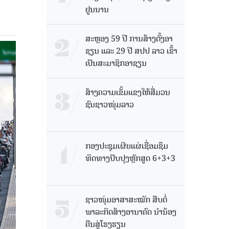
ຢູນນານ
ສະຫຼອງ 59 ປີ ການສ້າງຕັ້ງອາ
ຊຽນ ແລະ 29 ປີ ສປປ ລາວ ເຂົ້າ
ເປັນສະມາຊິກອາຊຽນ
ສ້າງຄວາມເຂັ້ມແຂງໃຫ້ສື່ມວນ
ຊົນຊາວໜຸ່ມລາວ
ກອງປະຊຸມເຜີຍແຜ່ເຊື່ອມຊຶມ
ທິດທາງປັບປຸງຫຼັກສູດ 6+3+3
ຊາວໜຸ່ມອາສາສະໝັກ ສືບຕໍ່
ພາລະກິດສ້າງອານາຄົດ ນໍານ້ອງ
ຄືນສູ່ໂຮງຮຽນ