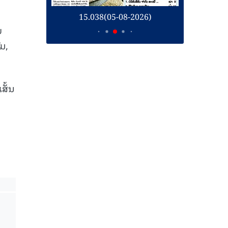
26)
15.038(05-08-2026)
1
່
ມ,
ສັ້ນ