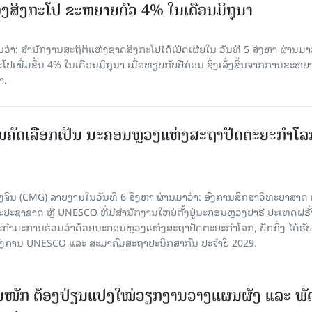
ງສິງກະໂປ ຂະຫຍາຍຕົວ 4% ໃນເດືອນມິຖຸນາ
່າ: ສຳນັກງານສະຖິຕິແຫ່ງຊາດສິງກະໂປໄດ້ເປີດເຜີຍໃນ ວັນທີ 5 ສິງຫາ ຜ່ານມາວ
ເພີ່ມຂຶ້ນ 4% ໃນເດືອນມິຖຸນາ ເມື່ອທຽບກັບປີກ່ອນ ຊຶ່ງເລັ່ງຂຶ້ນຈາກການຂະຫຍ
າ.
ບການຄັດເລືອກເປັນ ນະຄອນຫຼວງແຫ່ງສະຖາປັດຕະຍະກຳໂລ
ຈີນ (CMG) ລາຍງານໃນວັນທີ 6 ສິງຫາ ຜ່ານມາວ່າ: ອົງການສຶກສາວິທະຍາສາດ
ຊາຊາດ ຫຼື UNESCO ທີ່ມີສຳນັກງານໃຫຍ່ຕັ້ງຢູ່ນະຄອນ​ຫຼວງປາຣີ ປະເທດຝຣັ່ງ
ກຳມະການຮ່ວມວ່າດ້ວຍນະຄອນຫຼວງແຫ່ງສະຖາປັດຕະຍະກຳໂລກ, ປັກກິ່ງ ໄດ້ຮັ
ົງການ UNESCO ແລະ ສະມາ​ຄົມສະຖາປະນິກສາກົນ ປະຈຳປີ 2029.
ັ້ນໜັກ ຕ້ອງ​ປ່ຽນ​ແປງ​ໃໝ່​ວຽກ​ງານ​ວາງ​ແຜນ​ຜັງ ແລະ ​ພັດ