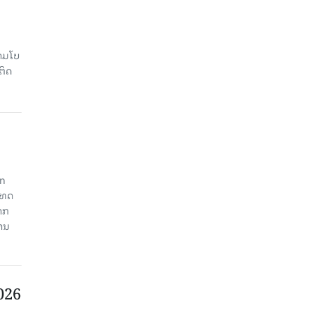
າມໂບ​
ຕິດ
an
ະເທດ
າກ
ງານ
2026