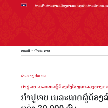
ຂ່າວເດັ່ນ
ຂ່າວການເມືອງ
ຂ່າວເສດຖະກິດ
ຂ່າວວັດທະນະທ
ສະເໜີ
ພັກປປ ລາວ
ຂ່າວຕ່າງປະເທດ
ກຳປູເຈຍ ເນລະເທດຜູ້ຕ້ອງສົງໄສຫຼອກລວງທາງອອ
ກຳປູເຈຍ ເນລະເທດຜູ້ຕ້ອ