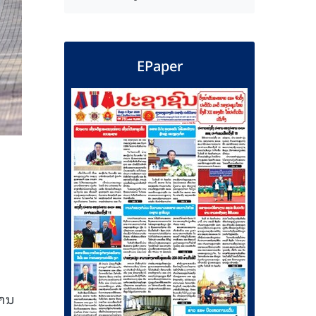
EPaper
ນ
ການ