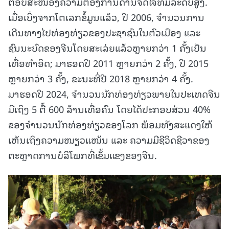
ຕອບສະໜອງຄວາມຕ້ອງການດ້ານຈິດໃຈທີ່ມີລະດັບສູງ.
ເມື່ອເບິ່ງຈາກໂຕເລກຂໍ້ມູນແລ້ວ, ປີ 2006, ຈໍານວນການ
ເດີນທາງໄປທ່ອງທ່ຽວຂອງປະຊາຊົນໃນຕົວເມືອງ ແລະ
ຊົນນະບົດຂອງຈີນໂດຍສະເລ່ຍແລ້ວຫຼາຍກວ່າ 1 ຄັ້ງເປັນ
ເທື່ອທໍາອິດ; ມາຮອດປີ 2011 ຫຼາຍກວ່າ 2 ຄັ້ງ, ປີ 2015
ຫຼາຍກວ່າ 3 ຄັ້ງ, ຂະນະທີ່ປີ 2018 ຫຼາຍກວ່າ 4 ຄັ້ງ.
ມາຮອດປີ 2024, ຈໍານວນນັກທ່ອງທ່ຽວພາຍໃນປະເທດຈີນ
ມີເຖິງ 5 ຕື້ 600 ລ້ານເທື່ອຄົນ ໂດຍໄດ້ປະກອບສ່ວນ 40%
ຂອງຈໍານວນນັກທ່ອງທ່ຽວຂອງໂລກ ພ້ອມທັງສະແດງໃຫ້
ເຫັນເຖິງຄວາມໜຽວແໜ້ນ ແລະ ຄວາມມີຊີວິດຊີວາຂອງ
ຕະຫຼາດການບໍລິໂພກທີ່ເຂັ້ມແຂງຂອງຈີນ.