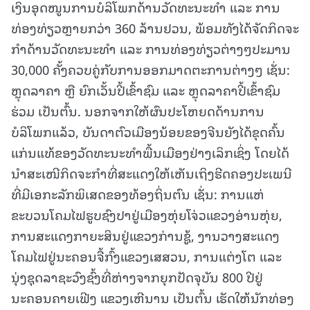
ເງິນອຸດໜູນການບໍລິໂພກດ້ານວັດທະນະທໍາ ແລະ ການ
ທ່ອງທ່ຽວຫຼາຍກວ່າ 360 ລ້ານຢວນ, ພ້ອມທັງໄດ້ຈັດກິດຈະ
ກໍາດ້ານວັດທະນະທໍາ ແລະ ການທ່ອງທ່ຽວຕ່າງໆປະມານ
30,000 ຄັ້ງຄວບຄູ່ກັບການອອກມາດຕະການຕ່າງໆ ເຊັ່ນ:
ຫຼຸດລາຄາ ຫຼື ຍົກເວັ້ນປີ້ເຂົ້າຊົມ ແລະ ຫຼຸດລາຄາປີ້ເຂົ້າຊົມ
ຮ່ວມ ເປັນຕົ້ນ. ນອກຈາກໃຫ້ຜົນປະໂຫຍດດ້ານການ
ບໍລິໂພກແລ້ວ, ບັນດາຕົວເມືອງນ້ອຍຂອງຈີນຍັງໄດ້ຂຸດຄົ້ນ
ແກ່ນແທ້ຂອງວັດທະນະທໍາພື້ນເມືອງຢ່າງເລິກເຊິ່ງ ໂດຍໄດ້
ນໍາສະເໜີກິດຈະກໍາທີ່ສະແດງໃຫ້ເຫັນເຖິງຮີດຄອງປະເພນີ
ທີ່ມີເອກະລັກພິເສດຂອງທ້ອງຖິ່ນຕົນ ເຊັ່ນ: ການແຫ່
ຂະບວນໂຄມໄຟຮູບຊົງປາຢູ່ເມືອງຫຸ່ຍໂຈ່ວແຂວງອ່ານຫຸ່ຍ,
ການສະແດງກາຍະສິນຢູ່ແຂວງກ່ານຊູ້, ງານວາງສະແດງ
ໂຄມໄຟຢູ່ນະຄອນຈື້ກົ້ງແຂວງເສສວນ, ການແຕ່ງໂຕ ແລະ
ນຸ່ງຊຸດລາຊະວົງຊົ້ງທີ່ຫ່າງຈາກຍຸກປັດຈຸບັນ 800 ປີຢູ່
ນະຄອນຄາຍເຟີງ ແຂວງເຫີນານ ເປັນຕົ້ນ ເຮັດໃຫ້ນັກທ່ອງ