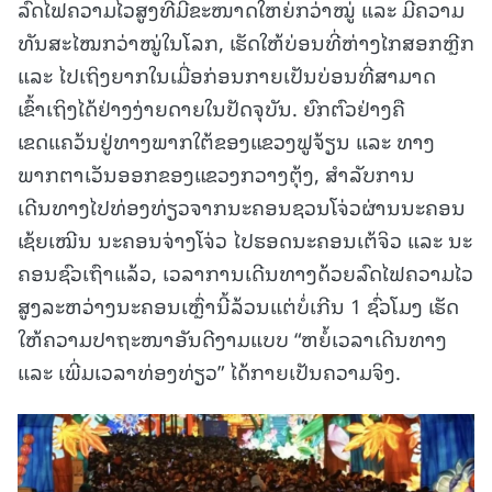
ລົດໄຟຄວາມໄວສູງທີ່ມີຂະໜາດໃຫຍ່ກວ່າໝູ່ ແລະ ມີຄວາມ
ທັນສະໄໝກວ່າໝູ່ໃນໂລກ, ເຮັດໃຫ້ບ່ອນທີ່ຫ່າງໄກສອກຫຼີກ
ແລະ ໄປເຖິງຍາກໃນເມື່ອກ່ອນກາຍເປັນບ່ອນທີ່ສາມາດ
ເຂົ້າເຖິງໄດ້ຢ່າງງ່າຍດາຍໃນປັດຈຸບັນ. ຍົກຕົວຢ່າງຄື
ເຂດແຄວ້ນຢູ່ທາງພາກໃຕ້ຂອງແຂວງຟູຈ້ຽນ ແລະ ທາງ
ພາກຕາເວັນອອກຂອງແຂວງກວາງຕຸ້ງ, ສໍາລັບການ
ເດີນທາງໄປທ່ອງທ່ຽວຈາກນະຄອນຊວນໂຈ່ວຜ່ານນະຄອນ
ເຊ້ຍເໝີນ ນະຄອນຈ່າງໂຈ່ວ ໄປຮອດນະຄອນເຕ້ຈິວ ແລະ ນະ
ຄອນຊົວເຖົາແລ້ວ, ເວລາການເດີນທາງດ້ວຍລົດໄຟຄວາມໄວ
ສູງລະຫວ່າງນະຄອນເຫຼົ່ານີ້ລ້ວນແຕ່ບໍ່ເກີນ 1 ຊົ່ວໂມງ ເຮັດ
ໃຫ້ຄວາມປາຖະໜາອັນດີງາມແບບ “ຫຍໍ້ເວລາເດີນທາງ
ແລະ ເພີ່ມເວລາທ່ອງທ່ຽວ” ໄດ້ກາຍເປັນຄວາມຈິງ.