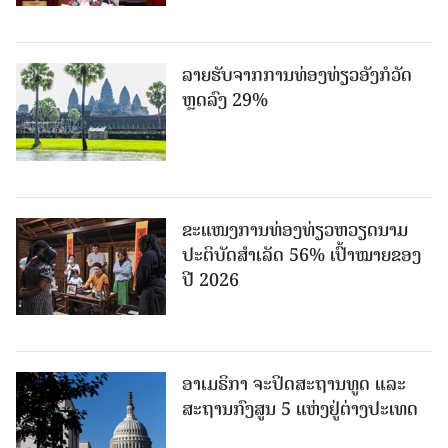
ລາຍຮັບຈາກການທ່ອງທ່ຽວອັງກໍວັດ
ຫຼດລົງ 29%
ຂະ​ແໜງ​ການ​ທ່ອງ​ທ່ຽວຫວຽດນາມ ​
ປະ​ຕິ​ບັດ​ສຳ​ເລັດ 56% ເປົ້າ​ໝາຍຂອງ
ປີ 2026
ອາເມຣິກາ ຈະປິດສະຖານທູດ ແ​ລະ
ສະຖານກົງສູນ 5 ແຫ່ງ​ຢູ່​ຕ່າງ​ປະ​ເທດ