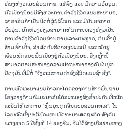
ທ່ອງທ່ຽວແບບຜ່ອນຄາຍ, ແທ້ຈິງ ແລະ ມີຄວາມອົບອຸ່ນ.
ຕົວເມືອງນ້ອຍມີຈັງຫວະການດໍາລົງຊີວິດແບບສະບາຍໆ,
ລາຄາສິນຄ້າເປັນມິດຕໍ່ຜູ້ບໍລິໂພກ ແລະ ມີບັນຍາກາດ
ອົບອຸ່ນ, ນັກທ່ອງທ່ຽວສາມາດຫັນການທ່ອງທ່ຽວເປັນ
ການດໍາລົງຊີວິດໂດຍຜ່ານການເລາະຕະຫຼາດ, ກິນເຂົ້າຢູ່
ຮ້ານເຈົ້າເກົ່າ, ສໍາຜັດກັບຮີດຄອງປະເພນີ ແລະ ພັກຢູ່
ເຮືອນພັກແບບພື້ນເມືອງຢູ່ຕົວເມືອງນ້ອຍ, ສິ່ງເຫຼົ່ານີ້
ສາມາດຕອບສະໜອງຄວາມປາຖະໜາຂອງຄົນໃນຍຸກ
ປັດຈຸບັນທີ່ມີຕໍ່ “ຈັງຫວະການດໍາລົງຊີວິດແບບຊ້າລົງ”.
ການພັດທະນາແບບກ້າວກະໂດດຂອງການສ້າງພື້ນຖານ
ໂຄງລ່າງດ້ານຄົມມະນາຄົມໄດ້ສະໜອງສິ່ງຄໍ້າປະກັນທີ່ໜັກ
ແໜ້ນໃຫ້ແກ່ການ “ຫຼິ້ນບຸນກຸດຈີນແບບສວນກະແສ”. ໃນ
ໄລຍະຈັດຕັ້ງປະຕິບັດແຜນພັດທະນາເສດຖະກິດ-ສັງຄົມ
ແຫ່ງຊາດ 5 ປີຄັ້ງທີ 14 ຂອງຈີນ, ຈີນໄດ້ສ້າງເຄືອຂ່າຍທາງ