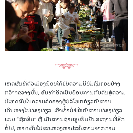
ເຫດຜົນທີ່ຕົວເມືອງນ້ອຍໄດ້ຮັບຄວາມນິຍົມຊົມຊອບຢ່າງ
ກວ້າງຂວາງນັ້ນ, ອັນທໍາອິດເປັນຍ້ອນການກັບຄືນສູ່ຄວາມ
ມີເຫດຜົນໃນຄວາມຄິດຂອງຜູ້ບໍລິໂພກກ່ຽວກັບການ
ເດີນທາງໄປທ່ອງທ່ຽວ. ເຂົາເຈົ້າບໍ່ພໍໃຈກັບການທ່ອງທ່ຽວ
ແບບ “ເຊັກອິນ” ຫຼື ເປັນການຖ່າຍຮູບຢືນຢັນສະຖານທີ່ອີກ
ຕໍ່ໄປ, ຫາກຫັນໄປສະແຫວງຫາປະສົບການຈາກການ