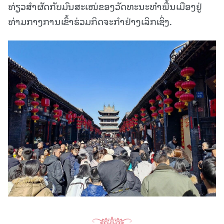
ທ່ຽວສໍາຜັດກັບມົນສະເໜ່ຂອງວັດທະນະທໍາພື້ນເມືອງຢູ່
ທ່າມກາງການເຂົ້າຮ່ວມກິດຈະກໍາຢ່າງເລິກເຊິ່ງ.