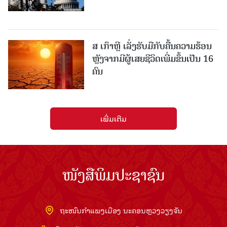
ສ ເກົາຫຼີ ເລັ່ງຮັບມືກັບຄື້ນຄວາມຮ້ອນ
ຫຼັງຈາກມີຜູ້ເສຍຊີວິດເພີ່ມຂຶ້ນເປັນ 16
ຄົນ
ເພີ່ມເຕີມ
ໜັງສືພິມປະຊາຊົນ
ຖະໜົນກຳແພງເມືອງ ນະຄອນຫຼວງວຽງຈັນ