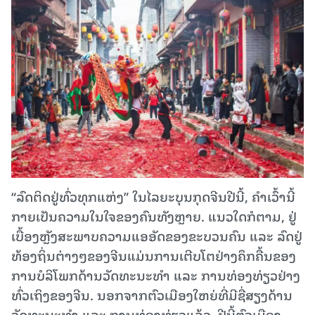
“ລົດຕິດຢູ່ທົ່ວທຸກແຫ່ງ” ໃນໄລຍະບຸນກຸດຈີນປີນີ້, ຄໍາເວົ້ານີ້
ກາຍເປັນຄວາມໃນໃຈຂອງຄົນທັງຫຼາຍ. ແນວໃດກໍຕາມ, ຢູ່
ເບື້ອງຫຼັງສະພາບຄວາມແອອັດຂອງຂະບວນຄົນ ແລະ ລົດຢູ່
ທ້ອງຖິ່ນຕ່າງໆຂອງຈີນແມ່ນການເຕີບໂຕຢ່າງຄຶກຄື້ນຂອງ
ການບໍລິໂພກດ້ານວັດທະນະທໍາ ແລະ ການທ່ອງທ່ຽວຢ່າງ
ທົ່ວເຖິງຂອງຈີນ. ນອກຈາກຕົວເມືອງໃຫຍ່ທີ່ມີຊື່ສຽງດ້ານ
ວັດທະນະທໍາ ແລະ ການທ່ອງທ່ຽວແລ້ວ, ປີນີ້ຕົວເມືອງ