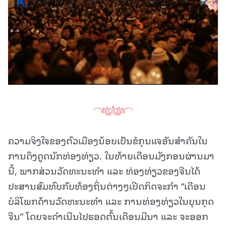
ຄວາມຈິງໃຈຂອງຕົວເມືອງນ້ອຍເປັນຂໍກຸນແຈອັນສໍາຄັນໃນ
ການດຶງດູດນັກທ່ອງທ່ຽວ. ໃນທ້າຍເດືອນມັງກອນຜ່ານມາ
ນີ້, ພາກສ່ວນວັດທະນະທໍາ ແລະ ທ່ອງທ່ຽວຂອງຈີນໄດ້
ປະສານສົມທົບກັບທ້ອງຖິ່ນຕ່າງໆເປີດກິດຈະກໍາ “ເດືອນ
ບໍລິໂພກດ້ານວັດທະນະທໍາ ແລະ ການທ່ອງທ່ຽວໃນບຸນກຸດ
ຈີນ” ໂດຍຈະດໍາເນີນໄປຮອດຕົ້ນເດືອນມີນາ ແລະ ຈະອອກ