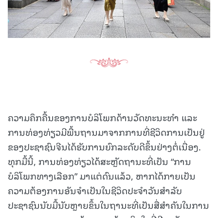
ຄວາມຄຶກຄື້ນຂອງການບໍລິໂພກດ້ານວັດທະນະທໍາ ແລະ
ການທ່ອງທ່ຽວມີພື້ນຖານມາຈາກການທີ່ຊີວິດການເປັນຢູ່
ຂອງປະຊາຊົນຈີນໄດ້ຮັບການຍົກລະດັບດີຂຶ້ນຢ່າງຕໍ່ເນື່ອງ.
ທຸກມື້ນີ້, ການທ່ອງທ່ຽວໄດ້ສະຫຼັດຖານະທີ່ເປັນ “ການ
ບໍລິໂພກທາງເລືອກ” ມາແຕ່ດົນແລ້ວ, ຫາກໄດ້ກາຍເປັນ
ຄວາມຕ້ອງການອັນຈໍາເປັນໃນຊີວິດປະຈໍາວັນສໍາລັບ
ປະຊາຊົນນັບມື້ນັບຫຼາຍຂຶ້ນໃນຖານະທີ່ເປັນສື່ສໍາຄັນໃນການ