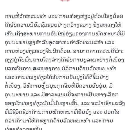
ການທີ່ວັດທະນະທໍາ ແລະ ການທ່ອງທ່ຽວຢູ່ຕົວເມືອງນ້ອຍ
ໄດ້ຮັບຄວາມນິຍົມຊົມຊອບຢ່າງກວ້າງຂວາງ ຍິ່ງສະແດງໃຫ້
ເຫັນເຖິງສະພາບການອັນໃໝ່ອ່ຽມຂອງການພັດທະນາທີ່ມີ
ຄຸນນະພາບສູງສໍາລັບອຸດສາຫະກໍາວັດທະນະທໍາ ແລະ
ການທ່ອງທ່ຽວຂອງຈີນອີກດ້ວຍ. ສາມາດຄາດຄະເນໄດ້ວ່າ:
ຄຽງຄູ່ກັບພື້ນຖານໂຄງລ່າງໄດ້ຮັບການບູລະນະຢ່າງຕໍ່ເນື່ອງ
ບວກກັບການສະໜອງການບໍລິການດ້ານວັດທະນະທໍາ
ແລະ ການທ່ອງທ່ຽວໄດ້ຮັບການປັບປຸງໃຫ້ດີຂຶ້ນຢ່າງ
ຕໍ່ເນື່ອງ, ວິທີການຫຼິ້ນບຸນກຸດຈີນທີ່ມີຄວາມອົບອຸ່ນ, ມີ
ຄຸນນະພາບ ແລະ ມີສາລະແບບນີ້ຈະກາຍເປັນທາງເລືອກ
ຂອງນັກທ່ອງທ່ຽວນັບມື້ນັບຫຼາຍຂຶ້ນ ແລະ ຈະນໍາເອົາພະລັງ
ທີ່ມີຊີວິດຊີວາດ້ານການພັດທະນາທີ່ຍືນຍົງ ແລະ ປອດໃສ
ກວ່າເກົ່າມາໃຫ້ຕະຫຼາດດ້ານວັດທະນະທໍາ ແລະ ການ
ທ່ອງທ່ຽວຂອງຈີນ.