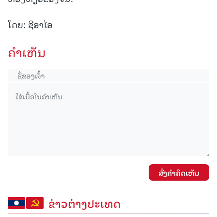
ໂດຍ: ຊີອາໄອ
ຄໍາເຫັນ
ສົ່ງຄໍາຄິດເຫັນ
ຂ່າວຕ່າງປະເທດ