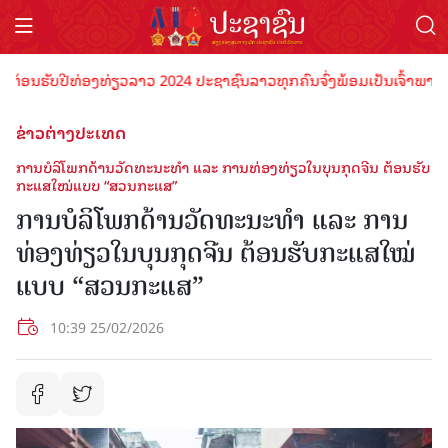
ນຮັບປີທ່ອງທ່ຽວລາວ 2024 ປະຊາຊົນລາວທຸກຄົນຈົ່ງພ້ອມເປັນເຈົ້າພາບທີ່ດີ ຕ
ຂ່າວຕ່າງປະເທດ
ການບໍລິໂພກດ້ານວັດທະນະທໍາ ແລະ ການທ່ອງທ່ຽວໃນບຸນກຸດຈີນ ຕ້ອນຮັບ
ກະແສໃໝ່ແບບ “ສວນກະແສ”
ການບໍລິໂພກດ້ານວັດທະນະທໍາ ແລະ ການ
ທ່ອງທ່ຽວໃນບຸນກຸດຈີນ ຕ້ອນຮັບກະແສໃໝ່
ແບບ “ສວນກະແສ”
10:39 25/02/2026