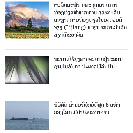
ຜະລິດຕະພັນ ແລະ ຮູບແບບການ
ທ່ອງທ່ຽວທີ່ຫຼາກຫຼາຍ ຊ່ວຍກະຕຸ້ນ
ຕະຫຼາດການທ່ອງທ່ຽວໃນນະຄອນລີ່
ຈຽງ (Lijiang) ທາງພາກຕາເວັນຕົກ
ສ່ຽງໃຕ້ຂອງຈີນ
ພະຍາດໄຂ້ຍຸງລາຍລະບາດຢູ່ນະຄອນ
ຊາມໂບ​ອັນກາ ປະເທດຟີລິບປິນ
ບໍລິສັດ ນ້ຳມັນທີ່ໃຫຍ່ທີ່ສຸດ 8 ແຫ່ງ
ຂອງໂລກ ມີກຳໄລມະຫາສານ