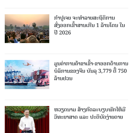
ກຳປູເຈຍ ຈະທຳລາຍສະຖິຕິການ
ສົ່ງອອກເຂົ້າສານເກີນ 1 ລ້ານໂຕນ ໃນ
ປີ 2026
ມູນຄ່າການຄ້າຂາເຂົ້າ-ຂາອອກດ້ານການ
ບໍລິການຂອງຈີນ ບັນລຸ 3,779 ຕື້ 750
ລ້ານຢວນ
ຫວຽດນາມ ສ້າງກົດລະບຽບພັກໃຫ້ມີ
ວິທະຍາສາດ ແລະ ປະຕິບັດງ່າຍດາຍ