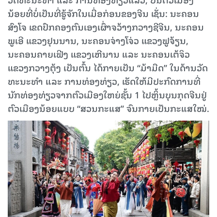
ນ້ອຍທີ່ບໍ່ເປັນທີ່ຮູ້ຈັກໃນເມື່ອກ່ອນຂອງຈີນ ເຊັ່ນ: ນະຄອນ
ສົງໂຈ ເຂດປົກຄອງຕົນເອງເຜົ່າຈວ້າງກວາງຊີຈີນ, ນະຄອນ
ພູເອີ ແຂວງຢຸນນານ, ນະຄອນຈ່າງໂຈ່ວ ແຂວງຟູຈ້ຽນ,
ນະຄອນຄາຍເຟີງ ແຂວງເຫີນານ ແລະ ນະຄອນເຕ້ຈິວ
ແຂວງກວາງຕຸ້ງ ເປັນຕົ້ນ ໄດ້ກາຍເປັນ “ມ້າມືດ” ໃນດ້ານວັດ
ທະນະທໍາ ແລະ ການທ່ອງທ່ຽວ, ເຮັດໃຫ້ມີປະກົດການທີ່
ນັກທ່ອງທ່ຽວຈາກຕົວເມືອງໃຫຍ່ຊັ້ນ 1 ໄປຫຼິ້ນບຸນກຸດຈີນຢູ່
ຕົວເມືອງນ້ອຍແບບ “ສວນກະແສ” ຈົນກາຍເປັນກະແສໃໝ່.