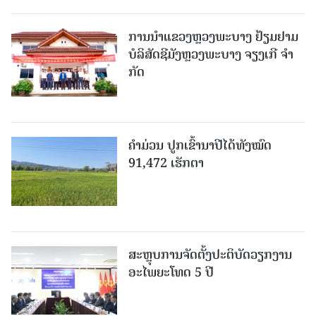
ການນຳແຂວງຫຼວງພະບາງ ຢ້ຽມ​ຢາມ
ບໍ​ລິ​ສັດຊີມັງຫຼວງພະບາງ ຈຽງເກີ ຈໍາ
ກັດ
ຄໍາມ່ວນ ປູກເຂົ້ານາປີໄດ້ທັງໝົດ
91,472 ເຮັກຕາ
ສະຫຼຸບການຈັດຕັ້ງປະຕິບັດວຽກງານ
ອະໄພຍະໂທດ 5 ປີ