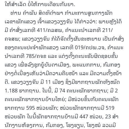
ໃຫ້ສຳເລັດ ບໍ່ໃຫ້ກາຍເດືອນກັນຍາ.
ທ່ານ ຄຳພັນ ສິດທິດຳພາ ກຳມະການສູນກາງພັກ
ເລຂາພັກແຂວງ ເຈົ້າແຂວງວຽງຈັນ ໄດ້ກ່າວວ່າ: ພາຍຫຼັງໄດ້
ມີ ຄໍາສັ່ງເລກທີ 411/ຄລສພ, ຄໍາແນະນໍາເລກທີ 211/
ຄຈສພ; ແຂວງວຽງຈັນ ກໍໄດ້ຈັດຕັ້ງຜັນຂະຫຍາຍ ເປັນຄໍາສັ່ງ
ຂອງຄະນະປະຈຳພັກແຂວງ ເລກທີ 019/ຄປພ.ວຈ, ຄໍາແນະ
ນໍາເລກທີ 785/ຄຈຂ ແລະ ແຕ່ງຕັ້ງຄະນະຮັບຜິດຊອບຂັ້ນ
ແຂວງ ເພື່ອລົງຊຸກຍູ້ບັນດາເມືອງ, ພະແນກການ, ກົມກອງ
ຢ່າງຕໍ່ເນື່ອງເຫັນວ່າມີຄວາມຄືບໜ້າ ແລະ ມີຄວາມຕັ້ງໜ້າ
ດີ. ແຂວງວຽງຈັນ ມີ 11 ເມືອງ ຊຶ່ງມີຮາກຖານພັກທັງໝົດ
1.188 ຮາກຖານ. ໃນນີ້, ມີ 74 ຄະນະພັກຮາກຖານ; ມີ 2
ຄະນະພັກຮາກຖານບ້ານໃຫຍ່; ມີໜ່ວຍຂຶ້ນກັບຄະນະພັກ
ຮາກຖານ 595 ໜ່ວຍພັກ; ໜ່ວຍພັກຮາກຖານມີ 519
ໜ່ວຍພັກ ໃນນີ້ພັກຮາກຖານບ້ານມີ 447 ໜ່ວຍ, 23 ສໍາ
ນັກງານຫ້ອງການ, ກົມກອງ, ໂຮງຮຽນ, ໂຮງໝໍ ລວມມີ