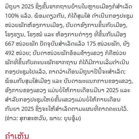
ມິຖຸນາ 2025 ຊຶ່ງຂັ້ນຮາກຖານບ້ານໃນຫຼາຍເມືອງກໍສຳເລັດ
100% ແລ້ວ. ພ້ອມດຽວກັນ, ກໍໄດ້ສຸມໃສ່ ດຳເນີນກອງປະຊຸມ
ໜ່ວຍພັກຫ້ອງການເມືອງ, ບັນດາອົງການຂຶ້ນກັບເມືອງ,
ໂຮງຮຽນ, ໂຮງໝໍ ແລະ ຫ້ອງການຕ່າງໆ ທີ່ຂຶ້ນກັບເມືອງ
667 ໜ່ວຍພັກ ປັດຈຸບັນສຳເລັດແລ້ວ 175 ໜ່ວຍພັກ, ຍັງ
492 ໜ່ວຍ; ບັນດາໜ່ວຍພັກອ້ອມຂ້າງແຂວງ ກໍຄືໜ່ວຍ
ພັກທີ່ຂຶ້ນກັບຄະນະພັກຮາກຖານ ກໍໄດ້ມີການເລີ່ມດຳເນີນ
ກອງປະຊຸມໄປແລ້ວ, ຄາດວ່າເດືອນມິຖຸນາປີນີ້ຈະສຳເລັດ;
ພ້ອມກັນສຸມໃສ່ເມືອງ ແລະ ບັນດາພະແນກການຂອງແຂວງ,
ອົງການຂອງແຂວງ ແມ່ນບໍ່ໃຫ້ກາຍເດືອນມີນາ 2025 ແລະ
ສຳລັບກອງປະຊຸມໃຫຍ່ຂັ້ນແຂວງແມ່ນບໍ່ໃຫ້ກາຍເດືອນ
ກັນຍາ 2025 ຊຶ່ງຈະໃຫ້ສຳເລັດຕາມແຜນທີ່ຄາດຄະເນໄວ້.
(ຂ່າວ: ສຸກສະຫວັນ, ພາບ: ບຸນອູ້ມ)
ຄໍາເຫັນ