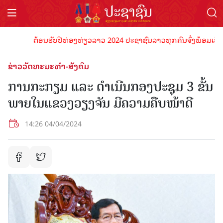
ຕ້ອນຮັບປີທ່ອງທ່ຽວລາວ 2024 ປະຊາຊົນລາວທຸກຄົນຈົ່ງພ້ອມເປັນເຈົ້າ
ຂ່າວວັດທະນະທຳ-ສັງຄົມ
ການກະກຽມ ແລະ ດຳເນີນກອງປະຊຸມ 3 ຂັ້ນ
ພາຍໃນແຂວງວຽງຈັນ ມີຄວາມຄືບໜ້າດີ
14:26 04/04/2024