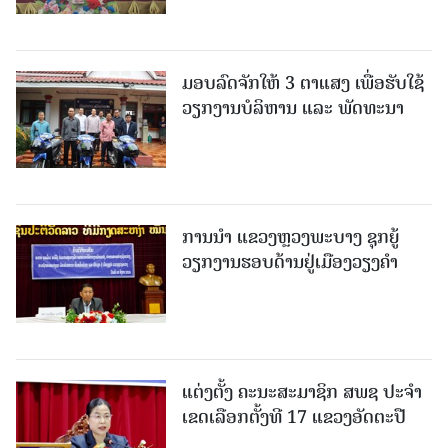
ມອບລົດຈັກໃຫ້ 3 ຕາແສງ ເພື່ອຮັບໃຊ້
ວຽກງານບໍລິຫານ ແລະ ພັດທະນາ
ການນຳ ແຂວງຫຼວງພະບາງ ຊຸກຍູ້
ວຽກງານຮອບດ້ານຢູ່ເມືອງວຽງຄໍາ
ແຕ່ງຕັ້ງ ຄະນະສະມາຊິກ ສພຊ ປະຈຳ
ເຂດເລືອກຕັ້ງທີ 17 ແຂວງອັດຕະປື