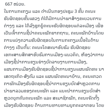
667 ໜ່ວຍ.
ໃນການກະກຽມ ແລະ ດຳເນີນກອງປະຊຸມ 3 ຂັ້ນ ຄະນະ
ຮັບຜິດຊອບຂັ້ນແຂວງ ກໍໄດ້ມີການນໍາພາສ້າງຂະບວນການ
ຕ່າງໆ ແລະ ໄດ້ລົງຊຸກຍູ້ຄະນະຮັບຜິດຊອບແຕ່ລະເມືອງ ເພື່ອ
ເປັນເຈົ້າການຊີ້ນຳຄະນະພັກຮາກຖານ, ຄະນະພັກບ້ານໂດຍ
ການແບ່ງຄວາມຮັບຜິດຊອບໃນການກະກຽມເນື້ອໃນດ້ານ
ຕ່າງໆ ເປັນຕົ້ນ: ຄະນະໂຄສະນາອົບຮົມ ຮັບຜິດຊອບ
ເອກະສານສຶກສາອົບຮົມການເມືອງ-ແນວຄິດ, ຫ້ອງວ່າການ
ເມືອງຊີ້ນຳການຂຽນຮ່າງບົດລາຍງານການເມືອງ,
ແຜນການເມືອງຮັບຜິດຊອບຊີ້ນຳການຂຽນແຜນພັດທະ ນາ
ເສດຖະກິດ-ສັງຄົມ ແລະ ແຜນພັດທະນາບ້ານ, ຄະນະກວດ
ກາພັກເມືອງຮັບຜິດຊອບຊີ້ນຳການຂຽນບົດສຳຫຼວດການ
ນຳພາລວມຂອງຄະນະພັກ ແລະ ແນະນຳການຂຽນບົດສໍາ
ຫຼວດບຸກຄົນຄະນະພັກ ແລະ ສະມາຊິກພັກ, ຄະນະຈັດຕັ້ງ
ເມືອງຮັບຜິດຊອບ ດ້ານການທາບທາມບຸກຄະລາກອນ ໂດຍ