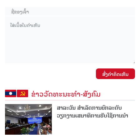
ສົ່ງຄໍາຄິດເຫັນ
ຂ່າວວັດທະນະທຳ-ສັງຄົມ
ສາລະວັນ ສໍາເລັດການຍົກລະດັບ
ວຽກງານເສນາທິການຮັບໃຊ້ການນໍາ