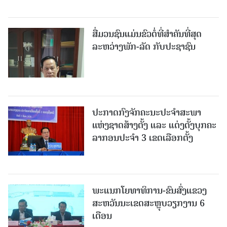
ສື່ມວນຊົນແມ່ນຂົວຕໍ່ທີ່ສໍາຄັນທີ່ສຸດ
ລະຫວ່າງພັກ-ລັດ ກັບປະຊາຊົນ
ປະກາດກົງຈັກຄະນະປະຈໍາສະພາ
ແຫ່ງຊາດສ້າງຕັ້ງ ແລະ ແຕ່ງຕັ້ງບຸກຄະ
ລາກອນປະຈໍາ 3 ເຂດເລືອກຕັ້ງ
ພະແນກໂຍທາທິການ-ຂົນສົ່ງແຂວງ
ສະຫວັນນະເຂດສະຫຼຸບວຽກງານ 6
ເດືອນ