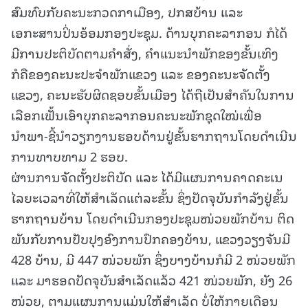
ສົມທົບກັບຄະນະກວດກາເມືອງ, ປກສບ້ານ ແລະ
ເອກະສານປິ່ນອ້ອມກອງປະຊຸມ. ດ້ານບຸກຄະລາກອນ ກໍໄດ້
ມີການປະຕິບັດຕາມຄໍາສັ່ງ, ຄຳແນະນຳພັກຂອງຂັ້ນເທິງ
ກໍຄືຂອງຄະນະປະຈຳພັກແຂວງ ແລະ ຂອງຄະນະຈັດຕັ້ງ
ແຂວງ, ຄະນະຮັບຜິດຊອບຂັ້ນເມືອງ ໄດ້ຖືເປັນສຳຄັນໃນການ
ເລືອກເຟັ້ນເອົາບຸກຄະລາກອນຄະນະພັກຊຸດໃໝ່ເພື່ອ
ນຳພາ-ຊີ້ນຳວຽກງານຮອບດ້ານຢູ່ຂັ້ນຮາກຖານໂດຍດຳເນີນ
ການທາບທາມ 2 ຮອບ.
ຜ່ານການຈັດຕັ້ງປະຕິບັດ ແລະ ໄດ້ມີແຜນການຄາດຄະເນ
ໄລຍະເວລາທີ່ໃຫ້ສຳເລັດແຕ່ລະຂັ້ນ ຊຶ່ງປັດຈຸບັນກຳລັງຢູ່ຂັ້ນ
ຮາກຖານບ້ານ ໂດຍດຳເນີນກອງປະຊຸມໜ່ວຍພັກບ້ານ ຕິດ
ພັນກັບການປັບປຸງອົງການປົກຄອງບ້ານ, ແຂວງວຽງຈັນມີ
428 ບ້ານ, ມີ 447 ໜ່ວຍພັກ ຊຶ່ງບາງບ້ານກໍມີ 2 ໜ່ວຍພັກ
ແລະ ມາຮອດປັດຈຸບັນສຳເລັດແລ້ວ 421 ໜ່ວຍພັກ, ຍັງ 26
ໜ່ວຍ, ຕາມແຜນການແມ່ນໃຫ້ສຳເລັດ ບໍ່ໃຫ້ກາຍເດືອນ