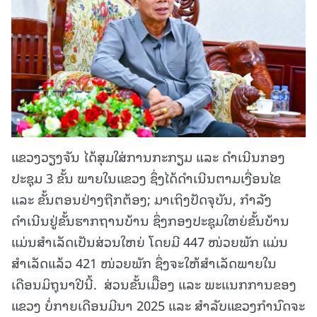
ແຂວງວຽງຈັນ ໄດ້ສຸມໃສ່ການກະກຽມ ແລະ ດຳເນີນກອງ
ປະຊຸມ 3 ຂັ້ນ ພາຍໃນແຂວງ ຊຶ່ງໄດ້ດຳເນີນຕາມເງື່ອນໄຂ
ແລະ ຂັ້ນຕອນຢ່າງຖືກຕ້ອງ; ມາເຖິງປັດຈຸບັນ, ກຳລັງ
ດຳເນີນຢູ່ຂັ້ນຮາກຖານບ້ານ ຊຶ່ງກອງປະຊຸມໃຫຍ່ຂັ້ນບ້ານ
ແມ່ນສຳເລັດເປັນສ່ວນໃຫຍ່ ໂດຍມີ 447 ໜ່ວຍພັກ ແມ່ນ
ສຳເລັດແລ້ວ 421 ໜ່ວຍພັກ ຊຶ່ງຈະໃຫ້ສຳເລັດພາຍໃນ
ເດືອນມິຖຸນາປີນີ້. ສ່ວນຂັ້ນເມືຶອງ ແລະ ພະແນກການຂອງ
ແຂວງ ບໍ່ກາຍເດືອນມີນາ 2025 ແລະ ສຳລັບແຂວງກຳນົດຈະ