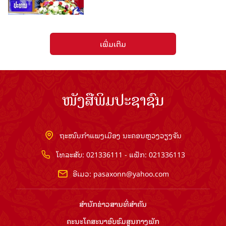
ເພີ່ມເຕີມ
ໜັງສືພິມປະຊາຊົນ
ຖະໜົນກຳແພງເມືອງ ນະຄອນຫຼວງວຽງຈັນ
ໂທລະສັບ: 021336111 - ແຟັກ: 021336113
ອີເມວ:
pasaxonn@yahoo.com
ສຳ​ນັກ​ຂ່າວ​ສານ​ທີ່​ສຳ​ຄັນ​
ຄະນະໂຄສະນາອົບຮົມ​ສູນ​ກາງ​ພັກ