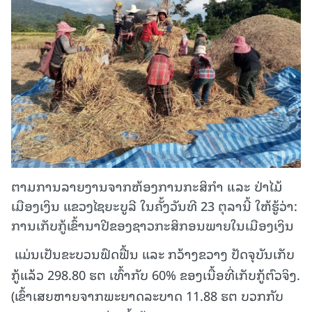
ຕາມການລາຍງານຈາກຫ້ອງການກະສິກຳ ແລະ ປ່າໄມ້
ເມືອງເງິນ ແຂວງໄຊຍະບູລີ ໃນຄັ້ງວັນທີ 23 ຕຸລານີ້ ໃຫ້ຮູ້ວ່າ:
ການເກັບກູ້ເຂົ້ານາປີຂອງຊາວກະສິກອນພາຍໃນເມືອງເງິນ
ແມ່ນເປັນຂະບວນຟົດຟື້ນ ແລະ ກວ້າງຂວາງ ປັດຈຸບັນເກັບ
ກູ້ແລ້ວ 298.80 ຮຕ ເທົ້າກັບ 60% ຂອງເນື້ອທີ່ເກັບກູ້ຕົວຈິງ.
(ເຂົ້າເສຍຫາຍຈາກພະຍາດລະບາດ 11.88 ຮຕ ບວກກັບ