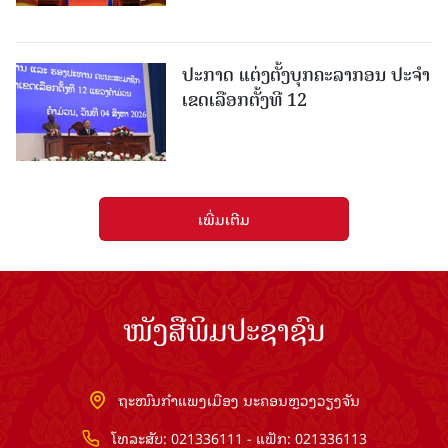
ປະກາດ ແຕ່ງຕັ້ງບຸກຄະລາກອນ ປະຈໍາ
ເຂດເລືອກຕັ້ງທີ 12
ເພີ່ມເຕີມ
ໜັງສືພິມປະຊາຊົນ
ຖະໜົນກຳແພງເມືອງ ນະຄອນຫຼວງວຽງຈັນ
ໂທລະສັບ: 021336111 - ແຟັກ: 021336113