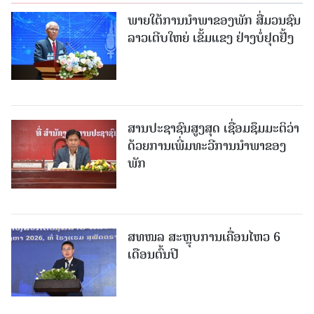
ພາຍໃຕ້ການນໍາພາຂອງພັກ ສື່ມວນຊົນ
ລາວເຕີບໃຫຍ່ ເຂັ້ມແຂງ ຢ່າງບໍ່ຢຸດຢັ້ງ
ສານປະຊາຊົນສູງສຸດ ເຊື່ອມຊຶມມະຕິວ່າ
ດ້ວຍການເພີ່ມທະວີການນຳພາຂອງ
ພັກ
ສທໜລ ສະຫຼຸບການເຄື່ອນໄຫວ 6
ເດືອນຕົ້ນປີ