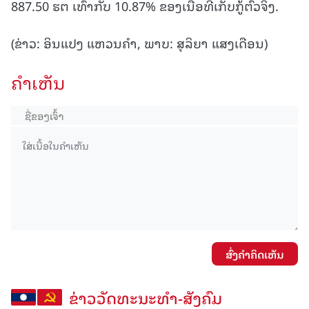
887.50 ຮຕ ເທົ້າກັບ 10.87% ຂອງເນື້ອທີ່ເກັບກູ້ຕົວຈິງ.
(ຂ່າວ: ອິນແປງ ແຫວນຄຳ, ພາບ: ສຸລິຍາ ແສງເດືອນ)
ຄໍາເຫັນ
ສົ່ງຄໍາຄິດເຫັນ
ຂ່າວວັດທະນະທຳ-ສັງຄົມ