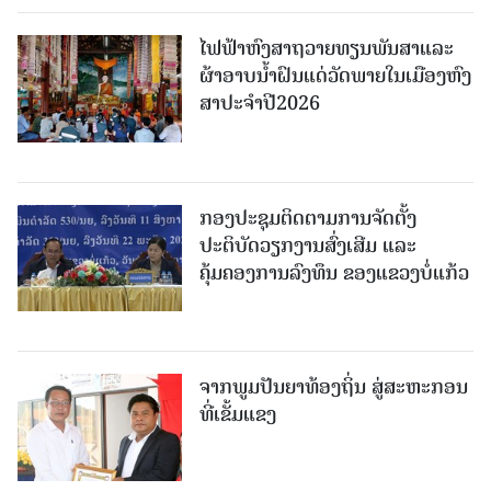
ໄຟຟ້າຫົງສາຖວາຍທຽນພັນສາແລະ
ຜ້າອາບນໍ້າຝົນແດ່ວັດພາຍໃນເມືອງຫົງ
ສາປະຈໍາປີ2026
ກອງປະຊຸມຕິດຕາມການຈັດຕັ້ງ
ປະຕິບັດວຽກງານສົ່ງເສີມ ແລະ
ຄຸ້ມຄອງການລົງທຶນ ຂອງແຂວງບໍ່ແກ້ວ
ຈາກພູມປັນຍາທ້ອງຖິ່ນ ສູ່ສະຫະກອນ
ທີ່ເຂັ້ມແຂງ