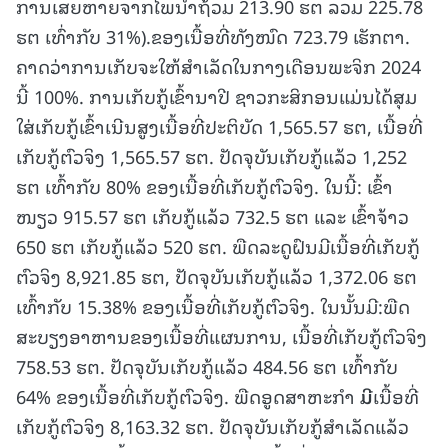
ການເສຍຫາຍຈາກໄພນໍ້າຖ້ວມ 213.90 ຮຕ ລວມ 225.78
ຮຕ ເທົ່າກັບ 31%).ຂອງເນື້ອທີ່ທັງໜົດ 723.79 ເຮັກຕາ.
ຄາດວ່າການເກັບຈະໃຫ້ສໍາເລັດໃນກາງເດືອນພະຈິກ 2024
ນີ້ 100%. ການເກັບກູ້ເຂົ້ານາປີ ຊາວກະສິກອນແມ່ນໄດ້ສຸມ
ໃສ່ເກັບກູ້ເຂົ້າເນີນສູງເນື້ອທີ່ປະຕິບັດ 1,565.57 ຮຕ, ເນື້ອທີ່
ເກັບກູ້ຕົວຈິງ 1,565.57 ຮຕ. ປັດຈຸບັນເກັບກູ້ແລ້ວ 1,252
ຮຕ ເທົ້າກັບ 80% ຂອງເນື້ອທີ່ເກັບກູ້ຕົວຈິງ. ໃນນີ້: ເຂົ້າ
ໜຽວ 915.57 ຮຕ ເກັບກູ້ແລ້ວ 732.5 ຮຕ ແລະ ເຂົ້າຈ້າວ
650 ຮຕ ເກັບກູ້ແລ້ວ 520 ຮຕ. ພືດລະດູຝົນມີເນື້ອທີ່ເກັບກູ້
ຕົວຈິງ 8,921.85 ຮຕ, ປັດຈຸບັນເກັບກູ້ແລ້ວ 1,372.06 ຮຕ
ເທົ້າກັບ 15.38% ຂອງເນື້ອທີ່ເກັບກູ້ຕົວຈິງ. ໃນນັ້ນມີ:ພືດ
ສະບຽງອາຫານຂອງເນື້ອທີ່ແຜນການ, ເນື້ອທີ່ເກັບກູ້ຕົວຈິງ
758.53 ຮຕ. ປັດຈຸບັນເກັບກູ້ແລ້ວ 484.56 ຮຕ ເທົ້າກັບ
64% ຂອງເນື້ອທີ່ເກັບກູ້ຕົວຈິງ. ພືດອູດສາຫະກໍາ
ມີ
ເນື້ອທີ່
ເກັບກູ້ຕົວຈິງ 8,163.32 ຮຕ. ປັດຈຸບັນເກັບກູ້ສຳເລັດແລ້ວ