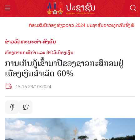
ຕ້ອນຮັບປີທ່ອງທ່ຽວລາວ 2024 ປະຊາຊົນລາວທຸກຄົນຈົ່ງພ້ອມເປັນ
ຂ່າວວັດທະນະທຳ-ສັງຄົມ
ຫ້ອງການກະສິກຳ ແລະ ປ່າໄມ້ເມືອງເງິນ
ການເກັບກູ້ເຂົ້ານາປີຂອງຊາວກະສິກອນຢູ່
ເມືອງເງິນສຳເລັດ 60%
15:16 23/10/2024