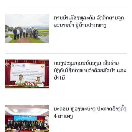
ການນໍາເມືອງທຸລະຄົມ ລົງຕິດຕາມຈຸດ
ລະບາຍນໍ້າ ຢູ່ບ້ານປາກຫາງ
ກອງປະຊຸມຖອນບົດຮຽນ ເຄືອຂ່າຍ
ບັງຄັບໃຊ້ກົດໝາຍວ່າດ້ວຍສັດປ່າ ແລະ
ປ່າໄມ້
ນະຄອນ ຫຼວງພະບາງ ປະ​ກາດ​ສ້າງ​ຕັ້ງ
4 ຕາແສງ