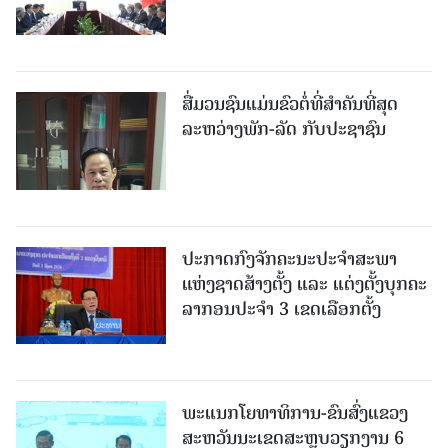
ສື່ມວນຊົນແມ່ນຂົວຕໍ່ທີ່ສໍາຄັນທີ່ສຸດ
ລະຫວ່າງພັກ-ລັດ ກັບປະຊາຊົນ
ປະກາດກົງຈັກຄະນະປະຈໍາສະພາ
ແຫ່ງຊາດສ້າງຕັ້ງ ແລະ ແຕ່ງຕັ້ງບຸກຄະ
ລາກອນປະຈໍາ 3 ເຂດເລືອກຕັ້ງ
ພະແນກໂຍທາທິການ-ຂົນສົ່ງແຂວງ
ສະຫວັນນະເຂດສະຫຼຸບວຽກງານ 6