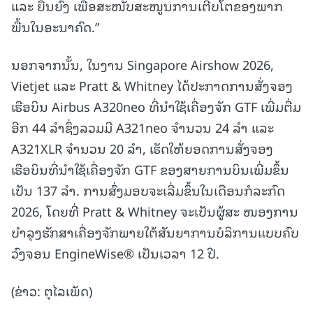
ແລະ ຍືນຍົງ ເພື່ອສະໜັບສະໜູນການເຕີບໂຕຂອງພາກ
ພື້ນໃນອະນາຄົດ.”
ນອກຈາກນັ້ນ, ໃນງານ Singapore Airshow 2026,
Vietjet ແລະ Pratt & Whitney ໄດ້ປະກາດການສັ່ງຈອງ
ເຮືອບິນ Airbus A320neo ທີ່ນຳໃຊ້ເຄື່ອງຈັກ GTF ເພີ່ມຕື່ມ
ອີກ 44 ລໍາຊຶ່ງລວມມີ A321neo ຈຳນວນ 24 ລໍາ ແລະ
A321XLR ຈຳນວນ 20 ລໍາ, ເຮັດໃຫ້ຍອດການສັ່ງຈອງ
ເຮືອບິນທີ່ນຳໃຊ້ເຄື່ອງຈັກ GTF ຂອງສາຍການບິນເພີ່ມຂຶ້ນ
ເປັນ 137 ລໍາ. ການສົ່ງມອບຈະເລີ່ມຂຶ້ນໃນເດືອນກໍລະກົດ
2026, ໂດຍທີ່ Pratt & Whitney ຈະເປັນຜູ້ສະ ໜອງການ
ບໍາລຸງຮັກສາເຄື່ອງຈັກພາຍໃຕ້ສັນຍາການບໍລິການແບບຄົບ
ວົງຈອນ EngineWise® ເປັນເວລາ 12 ປີ.
(ຂ່າວ: ຕຸໄລເພັດ)