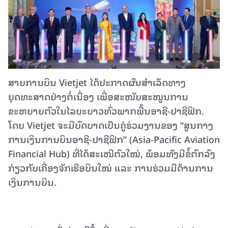
ສາຍການບິນ Vietjet ໄດ້ປະກາດຜົນສຳເລັດທາງ
ຍຸດທະສາດຢ່າງຕໍ່ເນື່ອງ ເພື່ອສະໜັບສະໜູນການ
ຂະຫຍາຍຕົວໃນໄລຍະຍາວທົ່ວພາກພື້ນອາຊີ-ປາຊີຟິກ.
ໂດຍ Vietjet ຈະມີບົດບາດເປັນຄູ່ຮ່ວມງານຂອງ “ສູນກາງ
ການເງິນການບິນອາຊີ-ປາຊີຟິກ” (Asia-Pacific Aviation
Financial Hub) ທີ່ໄດ້ສະເໜີຕົວໃໝ່, ພ້ອມທັງມີຂໍ້ຕົກລົງ
ກ່ຽວກັບເຄື່ອງຈັກເຮືອບິນໃໝ່ ແລະ ການຮ່ວມມືດ້ານການ
ເງິນການບິນ.