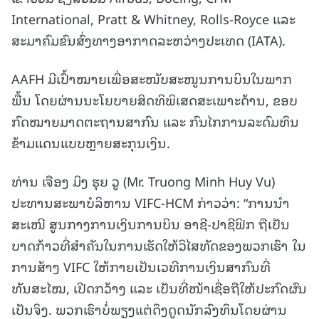
International, Pratt & Whitney, Rolls-Royce ແລະ
ສະມາຄົມຂົນສົ່ງທາງອາກາດລະຫວ່າງປະເທດ (IATA).
AAFH ມີເປົ້າໝາຍເພື່ອສະໜັບສະໜູນການບິນໃນພາກ
ພື້ນ ໂດຍຜ່ານນະໂຍບາຍສິດທິພິເສດສະເພາະດ້ານ, ຂອບ
ກົດໝາຍມາດຕະຖານສາກົນ ແລະ ກົນໄກການລະດົມທຶນ
ຂ້າມແດນແບບຫຼາຍສະກຸນເງິນ.
ທ່ານ ເຈືອງ ມິງ ຮຸຍ ວູ (Mr. Truong Minh Huy Vu)
ປະທານສະພາບໍລິຫານ VIFC-HCM ກ່າວວ່າ: “ການນຳ
ສະເໜີ ສູນກາງການເງິນການບິນ ອາຊີ-ປາຊີຟິກ ຖືເປັນ
ບາດກ້າວທີ່ສຳຄັນໃນການເຮັດໃຫ້ວິໄສທັດຂອງພວກເຮົາ ໃນ
ການສ້າງ VIFC ໃຫ້ກາຍເປັນເວທີການເງິນສາກົນທີ່
ທັນສະໄໝ, ເປີດກວ້າງ ແລະ ເປັນທີ່ໜ້າເຊື່ອຖືໃຫ້ປະກົດຜົນ
ເປັນຈິງ. ພວກເຮົາບໍ່ພຽງແຕ່ດຶງດູດນັກລົງທຶນໂດຍຜ່ານ