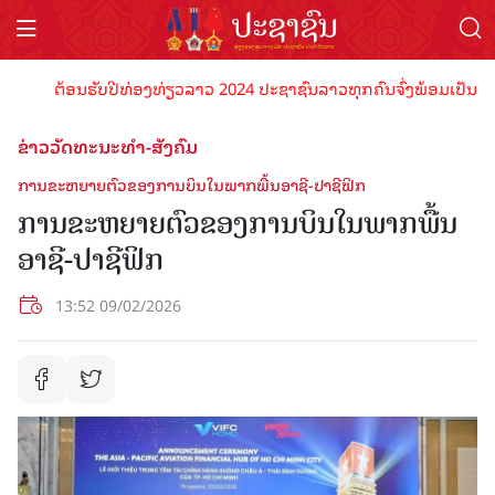
ຕ້ອນຮັບປີທ່ອງທ່ຽວລາວ 2024 ປະຊາຊົນລາວທຸກຄົນຈົ່ງພ້ອມເປັນເຈົ້າພາບ
ຂ່າວວັດທະນະທຳ-ສັງຄົມ
ການຂະຫຍາຍຕົວຂອງການບິນໃນພາກພື້ນອາຊີ-ປາຊີຟິກ
ການຂະຫຍາຍຕົວຂອງການບິນໃນພາກພື້ນ
ອາຊີ-ປາຊີຟິກ
13:52 09/02/2026