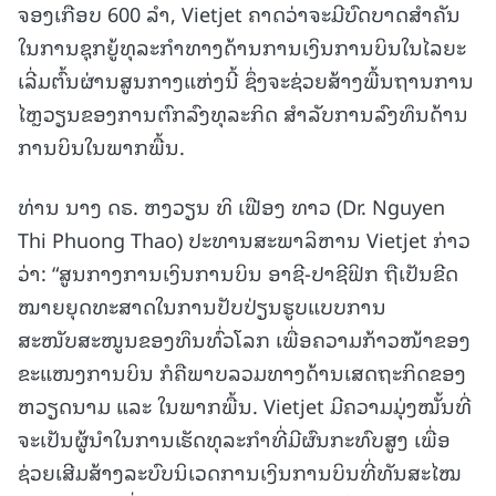
ຈອງເກືອບ 600 ລຳ, Vietjet ຄາດວ່າຈະມີບົດບາດສຳຄັນ
ໃນການຊຸກຍູ້ທຸລະກຳທາງດ້ານການເງິນການບິນໃນໄລຍະ
ເລີ່ມຕົ້ນຜ່ານສູນກາງແຫ່ງນີ້ ຊຶ່ງຈະຊ່ວຍສ້າງພື້ນຖານການ
ໄຫຼວຽນຂອງການຕົກລົງທຸລະກິດ ສຳລັບການລົງທຶນດ້ານ
ການບິນໃນພາກພື້ນ.
ທ່ານ ນາງ ດຣ. ຫງວຽນ ທິ ເຟືອງ ທາວ (Dr. Nguyen
Thi Phuong Thao) ປະທານສະພາລິຫານ Vietjet ກ່າວ
ວ່າ: “ສູນກາງການເງິນການບິນ ອາຊີ-ປາຊີຟິກ ຖືເປັນຂີດ
ໝາຍຍຸດທະສາດໃນການປັບປ່ຽນຮູບແບບການ
ສະໜັບສະໜູນຂອງທຶນທົ່ວໂລກ ເພື່ອຄວາມກ້າວໜ້າຂອງ
ຂະແໜງການບິນ ກໍຄືພາບລວມທາງດ້ານເສດຖະກິດຂອງ
ຫວຽດນາມ ແລະ ໃນພາກພື້ນ. Vietjet ມີຄວາມມຸ່ງໝັ້ນທີ່
ຈະເປັນຜູ້ນຳໃນການເຮັດທຸລະກຳທີ່ມີຜົນກະທົບສູງ ເພື່ອ
ຊ່ວຍເສີມສ້າງລະບົບນິເວດການເງິນການບິນທີ່ທັນສະໄໝ