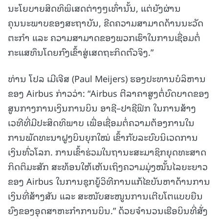
ນະໂຍບາຍສິດທິພິເສດຕ່າງໆເທົ່ານັ້ນ, ແຕ່ຍັງຜ່ານ
ຄຸນນະພາບຂອງສະຖາບັນ, ຂີດຄວາມສາມາດດ້ານນະວັດ
ຕະກຳ ແລະ ຄວາມສາມາດຂອງພວກເຮົາໃນການເຊື່ອມຕໍ່
ກະແສທຶນໂດຍກົງເຂົ້າສູ່ເສດຖະກິດຕົວຈິງ.”
ທ່ານ ໂປລ ເມີເຈີສ (Paul Meijers) ຮອງປະທານບໍລິຫານ
ຂອງ Airbus ກ່າວວ່າ: “Airbus ຕີລາຄາສູງຕໍ່ບົດບາດຂອງ
ສູນກາງການເງິນການບິນ ອາຊີ–ປາຊີຟິກ ໃນການສ້າງ
ເວທີທີ່ມີປະສິດທິພາບ ເພື່ອເຊື່ອມຕໍ່ຄວາມຕ້ອງການໃນ
ການພັດທະນາຝູງບິນຍຸກໃໝ່ ເຂົ້າກັບລະບົບນິເວດການ
ເງິນທົ່ວໂລກ. ການເຂົ້າຮ່ວມໃນຖານະສະມາຊິກຍຸດທະສາດ
ກິດຕິມະສັກ ສະທ້ອນໃຫ້ເຫັນເຖິງຄວາມມຸ່ງໝັ້ນໄລຍະຍາວ
ຂອງ Airbus ໃນການຊຸກຍູ້ວິທີການແກ້ໄຂບັນຫາດ້ານການ
ເງິນທີ່ສ້າງສັນ ແລະ ສະໜັບສະໜູນການເຕີບໂຕແບບຍືນ
ຍົງຂອງອຸດສາຫະກຳການບິນ.” ດ້ວຍຈຳນວນເຮືອບິນທີ່ສັ່ງ