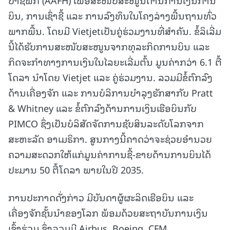
ບິນ, ການເຊົ່າຊື້ ແລະ ການລົງທຶນໃນໂຄງລ່າງພື້ນຖານທົ່ວ
ພາກພື້ນ. ໂດຍມີ Vietjetເປັນຄູ່ຮ່ວມງານທີ່ສຳຄັນ. ຂໍ້ລິເລີ່ມ
ນີ້ໄດ້ຮັບການສະໜັບສະໜູນຈາກທຸລະກິດການບິນ ແລະ
ກິດຈະກຳທາງການເງິນໃນໄລຍະເລີ່ມຕົ້ນ ມູນຄ່າກວ່າ 6.1 ຕື້
ໂດລາ ນຳໂດຍ Vietjet ແລະ ຄູ່ຮ່ວມງານ. ລວມມີຂໍ້ຕົກລົງ
ດ້ານເຄື່ອງຈັກ ແລະ ການບໍລິການບຳລຸງຮັກສາກັບ Pratt
& Whitney ແລະ ຂໍ້ຕົກລົງດ້ານການເງິນເຮືອບິນກັບ
PIMCO ຊຶ່ງເປັນບໍລິສັດຈັດການຊັບສິນລະດັບໂລກຈາກ
ສະຫະລັດ ອາເມຣິກາ. ສູນກາງນີ້ຄາດວ່າຈະຊ່ວຍອຳນວຍ
ຄວາມສະດວກໃຫ້ແກ່ມູນຄ່າການຊື້-ຂາຍດ້ານການບິນໄດ້
ປະມານ 50 ຕື້ໂດລາ ພາຍໃນປີ 2035.
ການປະກາດດັ່ງກ່າວ ມີບັນດາຜູ້ຜະລິດເຮືອບິນ ແລະ
ເຄື່ອງຈັກຊັ້ນນຳຂອງໂລກ ພ້ອມດ້ວຍສະຖາບັນການເງິນ
ເຂົ້າຮ່ວມ ຊຶ່ງລວມມີ Airbus, Boeing, CFM