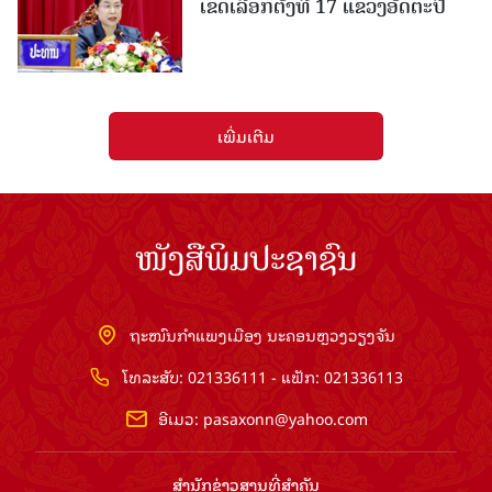
ເຂດເລືອກຕັ້ງທີ 17 ແຂວງອັດຕະປື
ເພີ່ມເຕີມ
ໜັງສືພິມປະຊາຊົນ
ຖະໜົນກຳແພງເມືອງ ນະຄອນຫຼວງວຽງຈັນ
ໂທລະສັບ: 021336111 - ແຟັກ: 021336113
ອີເມວ:
pasaxonn@yahoo.com
ສຳ​ນັກ​ຂ່າວ​ສານ​ທີ່​ສຳ​ຄັນ​