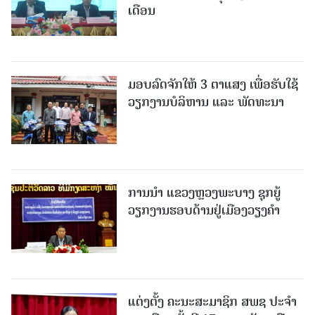
ເດືອນ
ມອບລົດຈັກໃຫ້ 3 ຕາແສງ ເພື່ອຮັບໃຊ້
ວຽກງານບໍລິຫານ ແລະ ພັດທະນາ
ການນຳ ແຂວງຫຼວງພະບາງ ຊຸກຍູ້
ວຽກງານຮອບດ້ານຢູ່ເມືອງວຽງຄໍາ
ແຕ່ງຕັ້ງ ຄະນະສະມາຊິກ ສພຊ ປະຈຳ