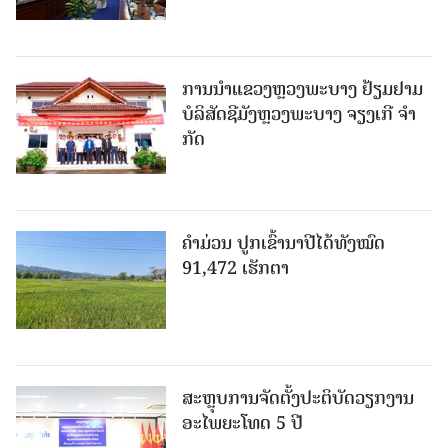
ການນຳແຂວງຫຼວງພະບາງ ຢ້ຽມ​ຢາມ
ບໍ​ລິ​ສັດຊີມັງຫຼວງພະບາງ ຈຽງເກີ ຈໍາ
ກັດ
ຄໍາມ່ວນ ປູກເຂົ້ານາປີໄດ້ທັງໝົດ
91,472 ເຮັກຕາ
ສະຫຼຸບການຈັດຕັ້ງປະຕິບັດວຽກງານ
ອະໄພຍະໂທດ 5 ປີ