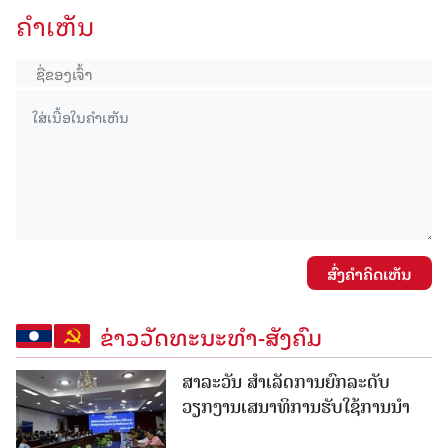
ຄໍາເຫັນ
ສົ່ງຄໍາຄິດເຫັນ
ຂ່າວວັດທະນະທຳ-ສັງຄົມ
ສາລະວັນ ສໍາເລັດການຍົກລະດັບ
ວຽກງານເສນາທິການຮັບໃຊ້ການນໍາ